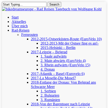
Skip
Search
to
Close
main
Search
content
Menu
Start
Aktuelles
Über mich
Rad-Reisen
Fernrouten
2012-2015-Ostseeküsten-Route (EuroVelo 10)
2012-2013-Mit der Ostsee fing es an!-
2015-Helsinki – Berlin
2017-Leipzig – Belgrad
1. Saale aufwärts
2. Main abwärts (EuroVelo 4)
3. Rhein aufwärts (EuroVelo 15)
4. Donau
2017-Atlantik – Basel (Eurovelo 6)
2017-La Moselle-Die Mosel7
2018-Entlang der Donau: Von Belgrad ans
Schwarze Meer
1. Serbien
2. Bulgarien
3. Rumänien
2018-Von der Barentssee nach Leipzig