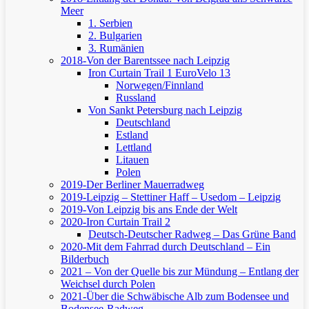
Meer
1. Serbien
2. Bulgarien
3. Rumänien
2018-Von der Barentssee nach Leipzig
Iron Curtain Trail 1
EuroVelo 13
Norwegen/Finnland
Russland
Von Sankt Petersburg nach Leipzig
Deutschland
Estland
Lettland
Litauen
Polen
2019-Der Berliner Mauerradweg
2019-Leipzig – Stettiner Haff – Usedom – Leipzig
2019-Von Leipzig bis ans Ende der Welt
2020-Iron Curtain Trail 2
Deutsch-Deutscher Radweg – Das Grüne Band
2020-Mit dem Fahrrad durch Deutschland – Ein
Bilderbuch
2021 – Von der Quelle bis zur Mündung – Entlang der
Weichsel durch Polen
2021-Über die Schwäbische Alb zum Bodensee und
Bodensee-Radweg