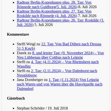
Radtour Berlin-Kopenhagen plus- 28. Tag: Von
Rönnede nach Guldborg(5. Juli. 2026)
8. Juli 2026
Radtour Berlin-Kopenhagen plus- 27. Tag: Von
Roskilde nach Rönnede (4. Juli. 2026)
7. Juli 2026
Radtour Berlin-Kopenhagen plus- 26. Tag: Roskilde (3.
Juli. 2026)
5. Juli 2026
Kommentare
Steffi Weigl
zu
12. Tag: Von Bad Düben nach Dessau
51,5 Km/h)
Darek
zu
8. und letzter Tag: (9. November 2024) – Von
Neu Lübbenau über Cottbus nach Leipzig
Steffi
zu
4. Tag: (4.11.2024) – Von Rheinsberg nach
Wandlitz
Steffi
zu
2. Tag: (2.11.2024) – Von Dalmhorst nach
Neuglobsow
Jana Dornberger
zu
1. Tag: (1.11.2024) Von Leipzig
nach Waren und von Waren über die Havelquelle nach
Dalmsdorf
Gästebuch
Stephan Schröder
/
19. Juli 2018