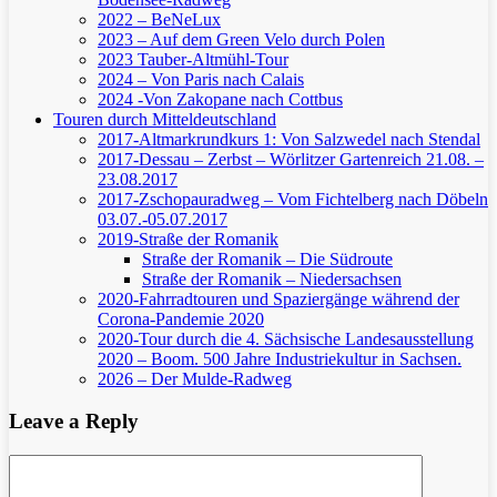
2022 – BeNeLux
2023 – Auf dem Green Velo durch Polen
2023 Tauber-Altmühl-Tour
2024 – Von Paris nach Calais
2024 -Von Zakopane nach Cottbus
Touren durch Mitteldeutschland
2017-Altmarkrundkurs 1: Von Salzwedel nach Stendal
2017-Dessau – Zerbst – Wörlitzer Gartenreich
21.08. –
23.08.2017
2017-Zschopauradweg – Vom Fichtelberg nach Döbeln
03.07.-05.07.2017
2019-Straße der Romanik
Straße der Romanik – Die Südroute
Straße der Romanik – Niedersachsen
2020-Fahrradtouren und Spaziergänge während der
Corona-Pandemie 2020
2020-Tour durch die 4. Sächsische Landesausstellung
2020 – Boom. 500 Jahre Industriekultur in Sachsen.
2026 – Der Mulde-Radweg
Leave a Reply