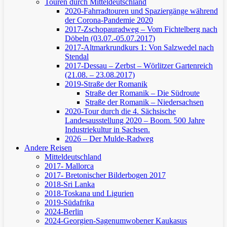
Touren durch Mitteldeutschland
2020-Fahrradtouren und Spaziergänge während
der Corona-Pandemie 2020
2017-Zschopauradweg – Vom Fichtelberg nach
Döbeln (03.07.-05.07.2017)
2017-Altmarkrundkurs 1: Von Salzwedel nach
Stendal
2017-Dessau – Zerbst – Wörlitzer Gartenreich
(21.08. – 23.08.2017)
2019-Straße der Romanik
Straße der Romanik – Die Südroute
Straße der Romanik – Niedersachsen
2020-Tour durch die 4. Sächsische
Landesausstellung 2020 – Boom. 500 Jahre
Industriekultur in Sachsen.
2026 – Der Mulde-Radweg
Andere Reisen
Mitteldeutschland
2017- Mallorca
2017- Bretonischer Bilderbogen 2017
2018-Sri Lanka
2018-Toskana und Ligurien
2019-Südafrika
2024-Berlin
2024-Georgien-Sagenumwobener Kaukasus