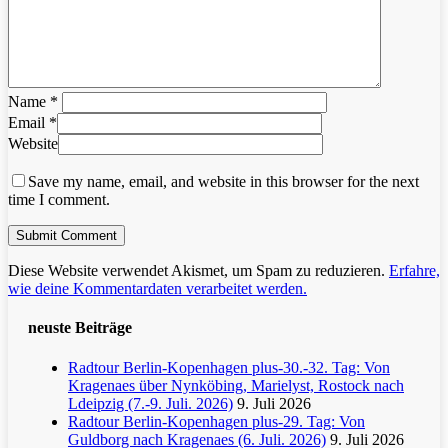
Name
*
Email
*
Website
Save my name, email, and website in this browser for the next
time I comment.
Diese Website verwendet Akismet, um Spam zu reduzieren.
Erfahre,
wie deine Kommentardaten verarbeitet werden.
neuste Beiträge
Radtour Berlin-Kopenhagen plus-30.-32. Tag: Von
Kragenaes über Nynköbing, Marielyst, Rostock nach
Ldeipzig (7.-9. Juli. 2026)
9. Juli 2026
Radtour Berlin-Kopenhagen plus-29. Tag: Von
Guldborg nach Kragenaes (6. Juli. 2026)
9. Juli 2026