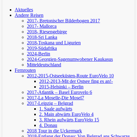
Aktuelles
Andere Reisen
2017- Bretonischer Bilderbogen 2017
2017- Mallorca
2018- Riesengebirge
2018-Sri Lanka
2018-Toskana und Ligurien
2019-Südafrika
2024-Berlin
2024-Georgien-Sagenumwobener Kaukasus
Mitteldeutschland
Fernrouten
2012-2015-Ostseeküsten-Route
EuroVelo 10
2012-2013-Mit der Ostsee fing es an!-
2015-Helsinki – Berlin
2017-Atlantik – Basel
Eurovelo 6
2017-La Moselle-Die Mosel7
2017-Leipzig – Belgrad
1. Saale aufwärts
2. Main abwärts
EuroVelo 4
3. Rhein aufwärts
EuroVelo 15
4. Donau
2018 Tour in die Uckermark
2018-Entlang der Donau: Von Belgrad ans Schwarze