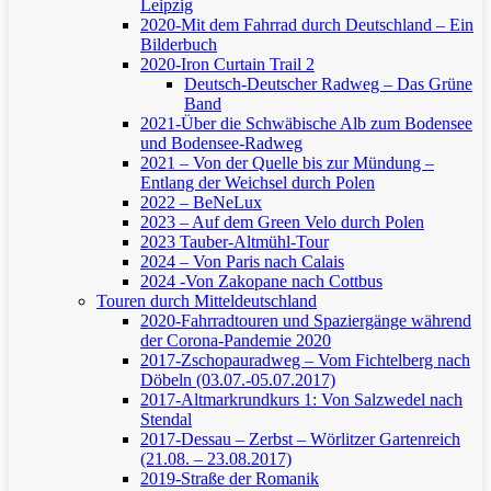
Leipzig
2020-Mit dem Fahrrad durch Deutschland – Ein
Bilderbuch
2020-Iron Curtain Trail 2
Deutsch-Deutscher Radweg – Das Grüne
Band
2021-Über die Schwäbische Alb zum Bodensee
und Bodensee-Radweg
2021 – Von der Quelle bis zur Mündung –
Entlang der Weichsel durch Polen
2022 – BeNeLux
2023 – Auf dem Green Velo durch Polen
2023 Tauber-Altmühl-Tour
2024 – Von Paris nach Calais
2024 -Von Zakopane nach Cottbus
Touren durch Mitteldeutschland
2020-Fahrradtouren und Spaziergänge während
der Corona-Pandemie 2020
2017-Zschopauradweg – Vom Fichtelberg nach
Döbeln (03.07.-05.07.2017)
2017-Altmarkrundkurs 1: Von Salzwedel nach
Stendal
2017-Dessau – Zerbst – Wörlitzer Gartenreich
(21.08. – 23.08.2017)
2019-Straße der Romanik