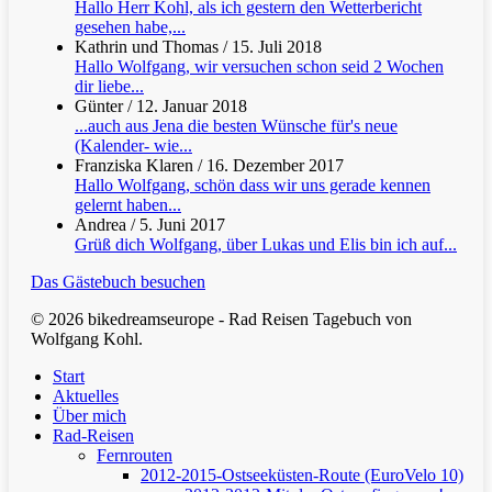
Hallo Herr Kohl, als ich gestern den Wetterbericht
gesehen habe,...
Kathrin und Thomas
/
15. Juli 2018
Hallo Wolfgang, wir versuchen schon seid 2 Wochen
dir liebe...
Günter
/
12. Januar 2018
...auch aus Jena die besten Wünsche für's neue
(Kalender- wie...
Franziska Klaren
/
16. Dezember 2017
Hallo Wolfgang, schön dass wir uns gerade kennen
gelernt haben...
Andrea
/
5. Juni 2017
Grüß dich Wolfgang, über Lukas und Elis bin ich auf...
Das Gästebuch besuchen
© 2026 bikedreamseurope - Rad Reisen Tagebuch von
Wolfgang Kohl.
Clos
Start
Men
Aktuelles
Über mich
Rad-Reisen
Fernrouten
2012-2015-Ostseeküsten-Route (EuroVelo 10)