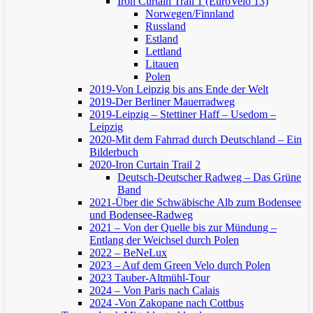
Iron Curtain Trail 1 (EuroVelo 13)
Norwegen/Finnland
Russland
Estland
Lettland
Litauen
Polen
2019-Von Leipzig bis ans Ende der Welt
2019-Der Berliner Mauerradweg
2019-Leipzig – Stettiner Haff – Usedom –
Leipzig
2020-Mit dem Fahrrad durch Deutschland – Ein
Bilderbuch
2020-Iron Curtain Trail 2
Deutsch-Deutscher Radweg – Das Grüne
Band
2021-Über die Schwäbische Alb zum Bodensee
und Bodensee-Radweg
2021 – Von der Quelle bis zur Mündung –
Entlang der Weichsel durch Polen
2022 – BeNeLux
2023 – Auf dem Green Velo durch Polen
2023 Tauber-Altmühl-Tour
2024 – Von Paris nach Calais
2024 -Von Zakopane nach Cottbus