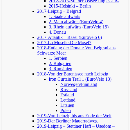
2012-2013-Mit der Ostsee fing es an!-
2015-Helsinki – Berlin
2017-Leipzig – Belgrad
1. Saale aufwärts
2. Main abwärts (EuroVelo 4)
3. Rhein aufwärts (EuroVelo 15)
4. Donau
2017-Atlantik – Basel (Eurovelo 6)
2017-La Moselle-Die Mosel7
2018-Entlang der Donau: Von Belgrad ans
Schwarze Meer
1. Serbien
2. Bulgarien
3. Rumänien
2018-Von der Barentssee nach Leipzig
Iron Curtain Trail 1 (EuroVelo 13)
Norwegen/Finnland
Russland
Estland
Lettland
Litauen
Polen
2019-Von Leipzig bis ans Ende der Welt
2019-Der Berliner Mauerradweg
2019-Leipzig – Stettiner Haff – Usedom –