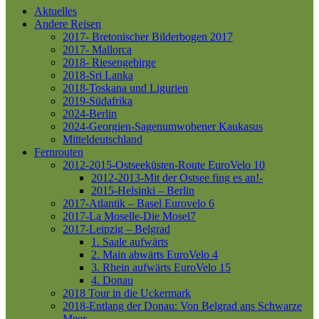
Aktuelles
Andere Reisen
2017- Bretonischer Bilderbogen 2017
2017- Mallorca
2018- Riesengebirge
2018-Sri Lanka
2018-Toskana und Ligurien
2019-Südafrika
2024-Berlin
2024-Georgien-Sagenumwobener Kaukasus
Mitteldeutschland
Fernrouten
2012-2015-Ostseeküsten-Route
EuroVelo 10
2012-2013-Mit der Ostsee fing es an!-
2015-Helsinki – Berlin
2017-Atlantik – Basel
Eurovelo 6
2017-La Moselle-Die Mosel7
2017-Leipzig – Belgrad
1. Saale aufwärts
2. Main abwärts
EuroVelo 4
3. Rhein aufwärts
EuroVelo 15
4. Donau
2018 Tour in die Uckermark
2018-Entlang der Donau: Von Belgrad ans Schwarze
Meer