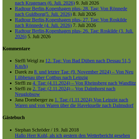
nach Kragenaes (6. Juli. 2026)
9. Juli 2026
Radtour Berlin-Kopenhagen plus- 28. Tag: Von Rönnede
nach Guldborg(5. Juli. 2026)
8. Juli 2026
Radtour Berlin-Kopenhagen plus- 27. Tag: Von Roskilde
nach Rönnede (4. Juli. 2026)
7. Juli 2026
Radtour Berlin-Kopenhagen plus- 26. Tag: Roskilde (3. Juli.
2026)
5. Juli 2026
Kommentare
Steffi Weigl
zu
12. Tag: Von Bad Düben nach Dessau 51,5
Km/h)
Darek
zu
8. und letzter Tag: (9. November 2024) – Von Neu
Lübbenau über Cottbus nach Leipzig
Steffi
zu
4. Tag: (4.11.2024) – Von Rheinsberg nach Wandlitz
Steffi
zu
2. Tag: (2.11.2024) – Von Dalmhorst nach
Neuglobsow
Jana Dornberger
zu
1. Tag: (1.11.2024) Von Leipzig nach
Waren und von Waren über die Havelquelle nach Dalmsdorf
Gästebuch
Stephan Schröder
/
19. Juli 2018
Hallo Herr Kohl, als ich gestern den Wetterbericht gesehen