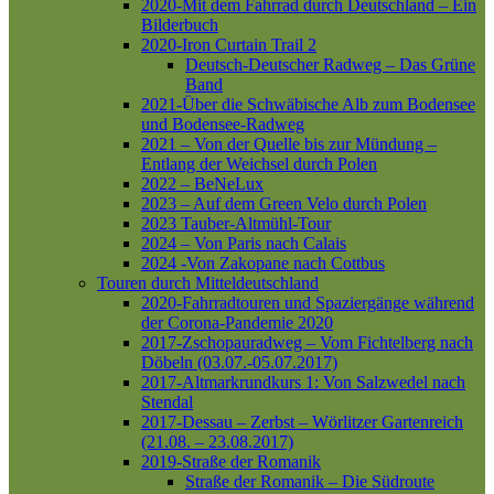
2020-Mit dem Fahrrad durch Deutschland – Ein
Bilderbuch
2020-Iron Curtain Trail 2
Deutsch-Deutscher Radweg – Das Grüne
Band
2021-Über die Schwäbische Alb zum Bodensee
und Bodensee-Radweg
2021 – Von der Quelle bis zur Mündung –
Entlang der Weichsel durch Polen
2022 – BeNeLux
2023 – Auf dem Green Velo durch Polen
2023 Tauber-Altmühl-Tour
2024 – Von Paris nach Calais
2024 -Von Zakopane nach Cottbus
Touren durch Mitteldeutschland
2020-Fahrradtouren und Spaziergänge während
der Corona-Pandemie 2020
2017-Zschopauradweg – Vom Fichtelberg nach
Döbeln (03.07.-05.07.2017)
2017-Altmarkrundkurs 1: Von Salzwedel nach
Stendal
2017-Dessau – Zerbst – Wörlitzer Gartenreich
(21.08. – 23.08.2017)
2019-Straße der Romanik
Straße der Romanik – Die Südroute