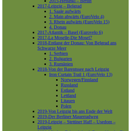
2015-Helsinki – Berlin
2017-Leipzig – Belgrad
1. Saale aufwärts
2. Main abwärts (EuroVelo 4)
3. Rhein aufwärts (EuroVelo 15)
4. Donau
2017-Atlantik – Basel (Eurovelo 6)
2017-La Moselle-Die Mosel7
2018-Entlang der Donau: Von Belgrad ans
Schwarze Meer
1. Serbien
2. Bulgarien
3. Rumänien
2018-Von der Barentssee nach Leipzig
Iron Curtain Trail 1 (EuroVelo 13)
Norwegen/Finnland
Russland
Estland
Lettland
Litauen
Polen
2019-Von Leipzig bis ans Ende der Welt
2019-Der Berliner Mauerradweg
2019-Leipzig – Stettiner Haff – Usedom –
Leipzig