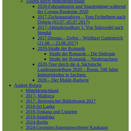
Touren durch Mitteldeutschland
2020-Fahrradtouren und Spaziergänge während
der Corona-Pandemie 2020
2017-Zschopauradweg – Vom Fichtelberg nach
Döbeln (03.07.-05.07.2017)
2017-Altmarkrundkurs 1: Von Salzwedel nach
Stendal
2017-Dessau – Zerbst – Wörlitzer Gartenreich
(21.08. – 23.08.2017)
2019-Straße der Romanik
Straße der Romanik – Die Südroute
Straße der Romanik – Niedersachsen
2020-Tour durch die 4. Sächsische
Landesausstellung 2020 – Boom. 500 Jahre
Industriekultur in Sachsen.
2026 – Der Mulde-Radweg
Andere Reisen
Mitteldeutschland
2017- Mallorca
2017- Bretonischer Bilderbogen 2017
2018-Sri Lanka
2018-Toskana und Ligurien
2019-Südafrika
2024-Berlin
2024-Georgien-Sagenumwobener Kaukasus