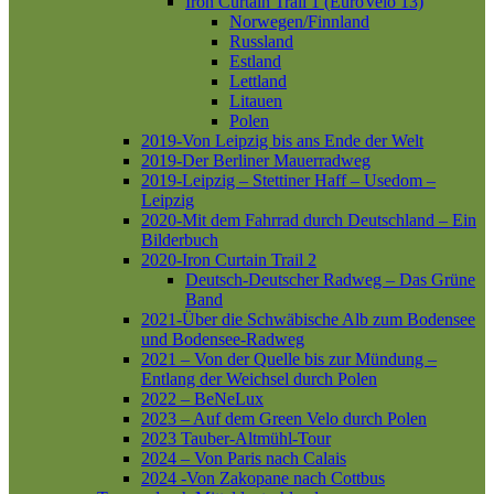
Iron Curtain Trail 1 (EuroVelo 13)
Norwegen/Finnland
Russland
Estland
Lettland
Litauen
Polen
2019-Von Leipzig bis ans Ende der Welt
2019-Der Berliner Mauerradweg
2019-Leipzig – Stettiner Haff – Usedom –
Leipzig
2020-Mit dem Fahrrad durch Deutschland – Ein
Bilderbuch
2020-Iron Curtain Trail 2
Deutsch-Deutscher Radweg – Das Grüne
Band
2021-Über die Schwäbische Alb zum Bodensee
und Bodensee-Radweg
2021 – Von der Quelle bis zur Mündung –
Entlang der Weichsel durch Polen
2022 – BeNeLux
2023 – Auf dem Green Velo durch Polen
2023 Tauber-Altmühl-Tour
2024 – Von Paris nach Calais
2024 -Von Zakopane nach Cottbus