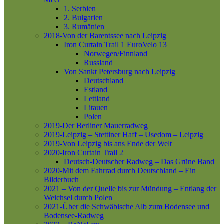
1. Serbien
2. Bulgarien
3. Rumänien
2018-Von der Barentssee nach Leipzig
Iron Curtain Trail 1
EuroVelo 13
Norwegen/Finnland
Russland
Von Sankt Petersburg nach Leipzig
Deutschland
Estland
Lettland
Litauen
Polen
2019-Der Berliner Mauerradweg
2019-Leipzig – Stettiner Haff – Usedom – Leipzig
2019-Von Leipzig bis ans Ende der Welt
2020-Iron Curtain Trail 2
Deutsch-Deutscher Radweg – Das Grüne Band
2020-Mit dem Fahrrad durch Deutschland – Ein
Bilderbuch
2021 – Von der Quelle bis zur Mündung – Entlang der
Weichsel durch Polen
2021-Über die Schwäbische Alb zum Bodensee und
Bodensee-Radweg