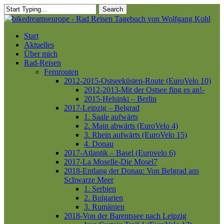
Skip
Search
to
Close
main
Search
content
Menu
Start
Aktuelles
Über mich
Rad-Reisen
Fernrouten
2012-2015-Ostseeküsten-Route (EuroVelo 10)
2012-2013-Mit der Ostsee fing es an!-
2015-Helsinki – Berlin
2017-Leipzig – Belgrad
1. Saale aufwärts
2. Main abwärts (EuroVelo 4)
3. Rhein aufwärts (EuroVelo 15)
4. Donau
2017-Atlantik – Basel (Eurovelo 6)
2017-La Moselle-Die Mosel7
2018-Entlang der Donau: Von Belgrad ans
Schwarze Meer
1. Serbien
2. Bulgarien
3. Rumänien
2018-Von der Barentssee nach Leipzig