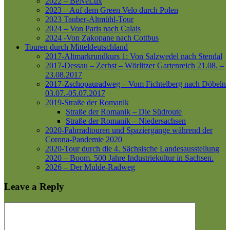
2022 – BeNeLux
2023 – Auf dem Green Velo durch Polen
2023 Tauber-Altmühl-Tour
2024 – Von Paris nach Calais
2024 -Von Zakopane nach Cottbus
Touren durch Mitteldeutschland
2017-Altmarkrundkurs 1: Von Salzwedel nach Stendal
2017-Dessau – Zerbst – Wörlitzer Gartenreich
21.08. –
23.08.2017
2017-Zschopauradweg – Vom Fichtelberg nach Döbeln
03.07.-05.07.2017
2019-Straße der Romanik
Straße der Romanik – Die Südroute
Straße der Romanik – Niedersachsen
2020-Fahrradtouren und Spaziergänge während der
Corona-Pandemie 2020
2020-Tour durch die 4. Sächsische Landesausstellung
2020 – Boom. 500 Jahre Industriekultur in Sachsen.
2026 – Der Mulde-Radweg
Leave a Reply