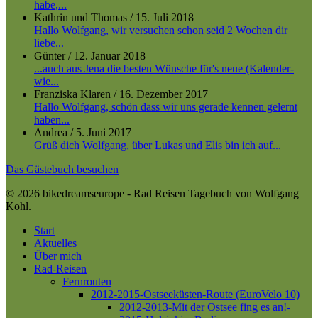
habe,...
Kathrin und Thomas
/
15. Juli 2018
Hallo Wolfgang, wir versuchen schon seid 2 Wochen dir
liebe...
Günter
/
12. Januar 2018
...auch aus Jena die besten Wünsche für's neue (Kalender-
wie...
Franziska Klaren
/
16. Dezember 2017
Hallo Wolfgang, schön dass wir uns gerade kennen gelernt
haben...
Andrea
/
5. Juni 2017
Grüß dich Wolfgang, über Lukas und Elis bin ich auf...
Das Gästebuch besuchen
© 2026 bikedreamseurope - Rad Reisen Tagebuch von Wolfgang
Kohl.
Close
Start
Menu
Aktuelles
Über mich
Rad-Reisen
Fernrouten
2012-2015-Ostseeküsten-Route (EuroVelo 10)
2012-2013-Mit der Ostsee fing es an!-