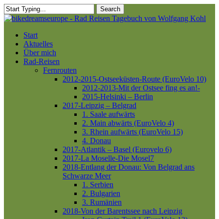
Skip
Search
to
Close
main
Search
content
Menu
Start
Aktuelles
Über mich
Rad-Reisen
Fernrouten
2012-2015-Ostseeküsten-Route (EuroVelo 10)
2012-2013-Mit der Ostsee fing es an!-
2015-Helsinki – Berlin
2017-Leipzig – Belgrad
1. Saale aufwärts
2. Main abwärts (EuroVelo 4)
3. Rhein aufwärts (EuroVelo 15)
4. Donau
2017-Atlantik – Basel (Eurovelo 6)
2017-La Moselle-Die Mosel7
2018-Entlang der Donau: Von Belgrad ans
Schwarze Meer
1. Serbien
2. Bulgarien
3. Rumänien
2018-Von der Barentssee nach Leipzig