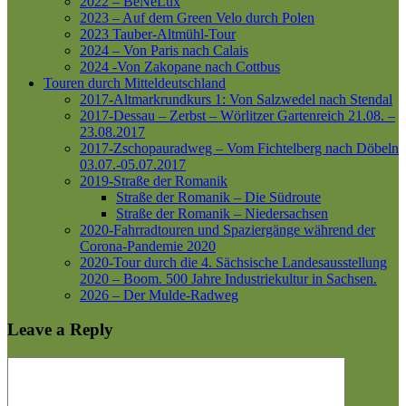
2022 – BeNeLux
2023 – Auf dem Green Velo durch Polen
2023 Tauber-Altmühl-Tour
2024 – Von Paris nach Calais
2024 -Von Zakopane nach Cottbus
Touren durch Mitteldeutschland
2017-Altmarkrundkurs 1: Von Salzwedel nach Stendal
2017-Dessau – Zerbst – Wörlitzer Gartenreich
21.08. –
23.08.2017
2017-Zschopauradweg – Vom Fichtelberg nach Döbeln
03.07.-05.07.2017
2019-Straße der Romanik
Straße der Romanik – Die Südroute
Straße der Romanik – Niedersachsen
2020-Fahrradtouren und Spaziergänge während der
Corona-Pandemie 2020
2020-Tour durch die 4. Sächsische Landesausstellung
2020 – Boom. 500 Jahre Industriekultur in Sachsen.
2026 – Der Mulde-Radweg
Leave a Reply