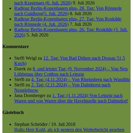
nach Kragenaes (6. Juli. 2026)
9. Juli 2026
Radtour Berlin-Kopenhagen plus- 28. Tag: Von Rönnede
nach Guldborg(5. Juli. 2026)
8. Juli 2026
Radtour Berlin-Kopenhagen plus- 27. Tag: Von Roskilde
nach Rönnede (4. Juli. 2026)
7. Juli 2026
Radtour Berlin-Kopenhagen plus- 26. Tag: Roskilde (3. Juli.
2026)
5. Juli 2026
Kommentare
Steffi Weigl
zu
12. Tag: Von Bad Düben nach Dessau 51,5
Km/h)
Darek
zu
8. und letzter Tag: (9. November 2024) – Von Neu
Lübbenau über Cottbus nach Leipzig
Steffi
zu
4. Tag: (4.11.2024) – Von Rheinsberg nach Wandlitz
Steffi
zu
2. Tag: (2.11.2024) – Von Dalmhorst nach
Neuglobsow
Jana Dornberger
zu
1. Tag: (1.11.2024) Von Leipzig nach
Waren und von Waren über die Havelquelle nach Dalmsdorf
Gästebuch
Stephan Schröder
/
19. Juli 2018
Hallo Herr Kohl, als ich gestern den Wetterbericht gesehen