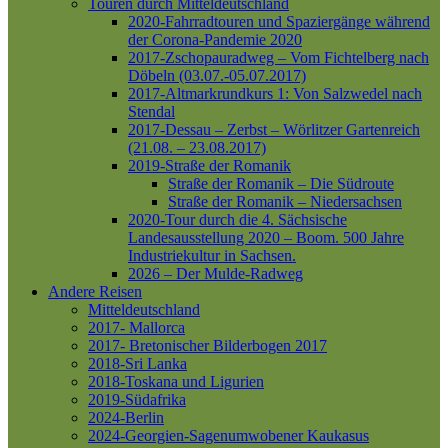
Touren durch Mitteldeutschland
2020-Fahrradtouren und Spaziergänge während
der Corona-Pandemie 2020
2017-Zschopauradweg – Vom Fichtelberg nach
Döbeln (03.07.-05.07.2017)
2017-Altmarkrundkurs 1: Von Salzwedel nach
Stendal
2017-Dessau – Zerbst – Wörlitzer Gartenreich
(21.08. – 23.08.2017)
2019-Straße der Romanik
Straße der Romanik – Die Südroute
Straße der Romanik – Niedersachsen
2020-Tour durch die 4. Sächsische
Landesausstellung 2020 – Boom. 500 Jahre
Industriekultur in Sachsen.
2026 – Der Mulde-Radweg
Andere Reisen
Mitteldeutschland
2017- Mallorca
2017- Bretonischer Bilderbogen 2017
2018-Sri Lanka
2018-Toskana und Ligurien
2019-Südafrika
2024-Berlin
2024-Georgien-Sagenumwobener Kaukasus