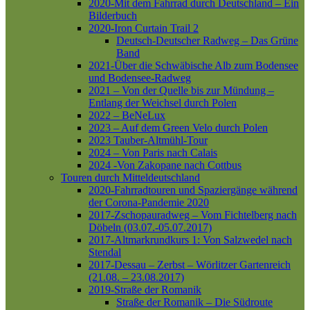
2020-Mit dem Fahrrad durch Deutschland – Ein
Bilderbuch
2020-Iron Curtain Trail 2
Deutsch-Deutscher Radweg – Das Grüne
Band
2021-Über die Schwäbische Alb zum Bodensee
und Bodensee-Radweg
2021 – Von der Quelle bis zur Mündung –
Entlang der Weichsel durch Polen
2022 – BeNeLux
2023 – Auf dem Green Velo durch Polen
2023 Tauber-Altmühl-Tour
2024 – Von Paris nach Calais
2024 -Von Zakopane nach Cottbus
Touren durch Mitteldeutschland
2020-Fahrradtouren und Spaziergänge während
der Corona-Pandemie 2020
2017-Zschopauradweg – Vom Fichtelberg nach
Döbeln (03.07.-05.07.2017)
2017-Altmarkrundkurs 1: Von Salzwedel nach
Stendal
2017-Dessau – Zerbst – Wörlitzer Gartenreich
(21.08. – 23.08.2017)
2019-Straße der Romanik
Straße der Romanik – Die Südroute