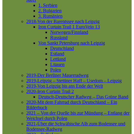
1. Serbien
2. Bulgarien
3. Rumänien
2018-Von der Barentssee nach Leipzig
Iron Curtain Trail 1
EuroVelo 13
Norwegen/Finnland
Russland
Von Sankt Petersburg nach Leipzig
Deutschland
Estland
Lettland
Litauen
Polen
2019-Der Berliner Mauerradweg
2019-Leipzig – Stettiner Haff – Usedom – Leipzig
2019-Von Leipzig bis ans Ende der Welt
2020-Iron Curtain Trail 2
Deutsch-Deutscher Radweg – Das Grüne Band
2020-Mit dem Fahrrad durch Deutschland – Ein
Bilderbuch
2021 – Von der Quelle bis zur Mündung – Entlang der
Weichsel durch Polen
2021-Über die Schwäbische Alb zum Bodensee und
Bodensee-Radweg