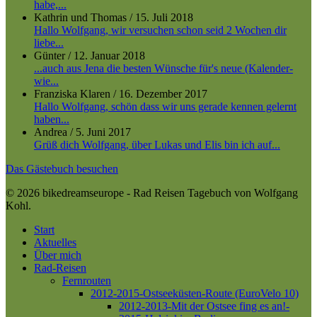
habe,...
Kathrin und Thomas
/
15. Juli 2018
Hallo Wolfgang, wir versuchen schon seid 2 Wochen dir
liebe...
Günter
/
12. Januar 2018
...auch aus Jena die besten Wünsche für's neue (Kalender-
wie...
Franziska Klaren
/
16. Dezember 2017
Hallo Wolfgang, schön dass wir uns gerade kennen gelernt
haben...
Andrea
/
5. Juni 2017
Grüß dich Wolfgang, über Lukas und Elis bin ich auf...
Das Gästebuch besuchen
© 2026 bikedreamseurope - Rad Reisen Tagebuch von Wolfgang
Kohl.
Close
Start
Menu
Aktuelles
Über mich
Rad-Reisen
Fernrouten
2012-2015-Ostseeküsten-Route (EuroVelo 10)
2012-2013-Mit der Ostsee fing es an!-