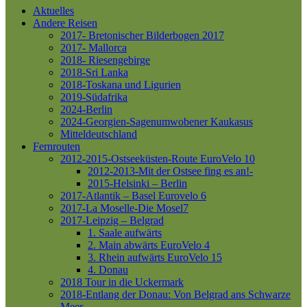
Aktuelles
Andere Reisen
2017- Bretonischer Bilderbogen 2017
2017- Mallorca
2018- Riesengebirge
2018-Sri Lanka
2018-Toskana und Ligurien
2019-Südafrika
2024-Berlin
2024-Georgien-Sagenumwobener Kaukasus
Mitteldeutschland
Fernrouten
2012-2015-Ostseeküsten-Route
EuroVelo 10
2012-2013-Mit der Ostsee fing es an!-
2015-Helsinki – Berlin
2017-Atlantik – Basel
Eurovelo 6
2017-La Moselle-Die Mosel7
2017-Leipzig – Belgrad
1. Saale aufwärts
2. Main abwärts
EuroVelo 4
3. Rhein aufwärts
EuroVelo 15
4. Donau
2018 Tour in die Uckermark
2018-Entlang der Donau: Von Belgrad ans Schwarze
Meer