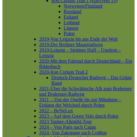
Iron Curtain Trail 1 (EuroVelo 13)
Norwegen/Finnland
Russland
Estland
Lettland
Litauen
Polen
2019-Von Leipzig bis ans Ende der Welt
2019-Der Berliner Mauerradweg
2019-Leipzig – Stettiner Haff – Usedom –
Leipzig
2020-Mit dem Fahrrad durch Deutschland – Ein
Bilderbuch
2020-Iron Curtain Trail 2
Deutsch-Deutscher Radweg – Das Grüne
Band
2021-Über die Schwäbische Alb zum Bodensee
und Bodensee-Radweg
2021 – Von der Quelle bis zur Mündung –
Entlang der Weichsel durch Polen
2022 – BeNeLux
2023 – Auf dem Green Velo durch Polen
2023 Tauber-Altmühl-Tour
2024 – Von Paris nach Calais
2024 -Von Zakopane nach Cottbus