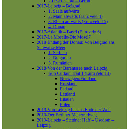
2015-Helsinki – Berlin
2017-Leipzig – Belgrad
1. Saale aufwärts
2. Main abwärts (EuroVelo 4)
3. Rhein aufwärts (EuroVelo 15)
4. Donau
2017-Atlantik – Basel (Eurovelo 6)
2017-La Moselle-Die Mosel7
2018-Entlang der Donau: Von Belgrad ans
Schwarze Meer
1. Serbien
2. Bulgarien
3. Rumänien
2018-Von der Barentssee nach Leipzig
Iron Curtain Trail 1 (EuroVelo 13)
Norwegen/Finnland
Russland
Estland
Lettland
Litauen
Polen
2019-Von Leipzig bis ans Ende der Welt
2019-Der Berliner Mauerradweg
2019-Leipzig – Stettiner Haff – Usedom –
Leipzig