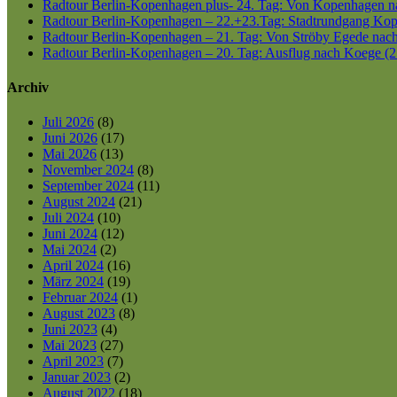
Radtour Berlin-Kopenhagen plus- 24. Tag: Von Kopenhagen nac
Radtour Berlin-Kopenhagen – 22.+23.Tag: Stadtrundgang Kop
Radtour Berlin-Kopenhagen – 21. Tag: Von Ströby Egede nac
Radtour Berlin-Kopenhagen – 20. Tag: Ausflug nach Koege (2
Archiv
Juli 2026
(8)
Juni 2026
(17)
Mai 2026
(13)
November 2024
(8)
September 2024
(11)
August 2024
(21)
Juli 2024
(10)
Juni 2024
(12)
Mai 2024
(2)
April 2024
(16)
März 2024
(19)
Februar 2024
(1)
August 2023
(8)
Juni 2023
(4)
Mai 2023
(27)
April 2023
(7)
Januar 2023
(2)
August 2022
(18)