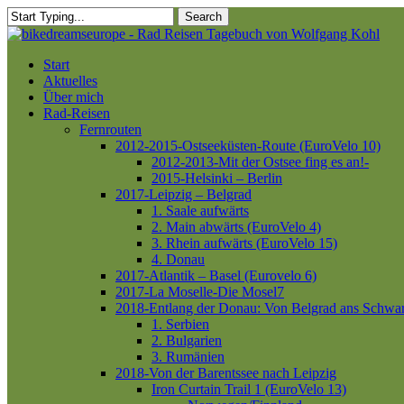
Skip
Search
to
Close
main
Search
content
Menu
Start
Aktuelles
Über mich
Rad-Reisen
Fernrouten
2012-2015-Ostseeküsten-Route (EuroVelo 10)
2012-2013-Mit der Ostsee fing es an!-
2015-Helsinki – Berlin
2017-Leipzig – Belgrad
1. Saale aufwärts
2. Main abwärts (EuroVelo 4)
3. Rhein aufwärts (EuroVelo 15)
4. Donau
2017-Atlantik – Basel (Eurovelo 6)
2017-La Moselle-Die Mosel7
2018-Entlang der Donau: Von Belgrad ans Schwa
1. Serbien
2. Bulgarien
3. Rumänien
2018-Von der Barentssee nach Leipzig
Iron Curtain Trail 1 (EuroVelo 13)