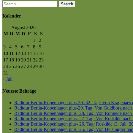
Search
Kalender
August 2026
M
D
M
D
F
S
S
1
2
3
4
5
6
7
8
9
10
11
12
13
14
15
16
17
18
19
20
21
22
23
24
25
26
27
28
29
30
31
« Juli
Neueste Beiträge
Radtour Berlin-Kopenhagen plus-30.-32. Tag: Von Kragenaes üb
Radtour Berlin-Kopenhagen plus-29. Tag: Von Guldborg nach K
Radtour Berlin-Kopenhagen plus- 28. Tag: Von Rönnede nach G
Radtour Berlin-Kopenhagen plus- 27. Tag: Von Roskilde nach 
Radtour Berlin-Kopenhagen plus- 26. Tag: Roskilde (3. Juli. 2
Radtour Berlin-Kopenhagen plus- 25. Tag: Von Helsingoer nach