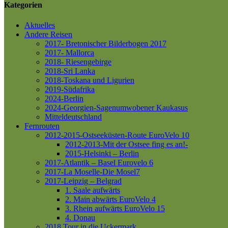
Kategorien
Aktuelles
Andere Reisen
2017- Bretonischer Bilderbogen 2017
2017- Mallorca
2018- Riesengebirge
2018-Sri Lanka
2018-Toskana und Ligurien
2019-Südafrika
2024-Berlin
2024-Georgien-Sagenumwobener Kaukasus
Mitteldeutschland
Fernrouten
2012-2015-Ostseeküsten-Route
EuroVelo 10
2012-2013-Mit der Ostsee fing es an!-
2015-Helsinki – Berlin
2017-Atlantik – Basel
Eurovelo 6
2017-La Moselle-Die Mosel7
2017-Leipzig – Belgrad
1. Saale aufwärts
2. Main abwärts
EuroVelo 4
3. Rhein aufwärts
EuroVelo 15
4. Donau
2018 Tour in die Uckermark