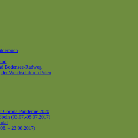
ilderbuch
and
und Bodensee-Radweg
 der Weichsel durch Polen
er Corona-Pandemie 2020
beln (03.07.-05.07.2017)
ndal
.08. – 23.08.2017)