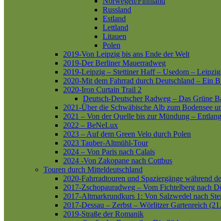
Norwegen/Finnland
Russland
Estland
Lettland
Litauen
Polen
2019-Von Leipzig bis ans Ende der Welt
2019-Der Berliner Mauerradweg
2019-Leipzig – Stettiner Haff – Usedom – Leipzig
2020-Mit dem Fahrrad durch Deutschland – Ein B
2020-Iron Curtain Trail 2
Deutsch-Deutscher Radweg – Das Grüne B
2021-Über die Schwäbische Alb zum Bodensee 
2021 – Von der Quelle bis zur Mündung – Entlang
2022 – BeNeLux
2023 – Auf dem Green Velo durch Polen
2023 Tauber-Altmühl-Tour
2024 – Von Paris nach Calais
2024 -Von Zakopane nach Cottbus
Touren durch Mitteldeutschland
2020-Fahrradtouren und Spaziergänge während d
2017-Zschopauradweg – Vom Fichtelberg nach Dö
2017-Altmarkrundkurs 1: Von Salzwedel nach Ste
2017-Dessau – Zerbst – Wörlitzer Gartenreich (21
2019-Straße der Romanik