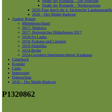
Straße der Romanik – Die Südroute
Straße der Romanik – Niedersachsen
2020-Tour durch die 4. Sächsische Landesausstell
2026 – Der Mulde-Radweg
Andere Reisen
Mitteldeutschland
2017- Mallorca
2017- Bretonischer Bilderbogen 2017
2018-Sri Lanka
2018-Toskana und Ligurien
2019-Südafrika
2024-Berlin
2024-Georgien-Sagenumwobener Kaukasus
Gästebuch
Kontakt
Links
Impressum
Datenschutz
2026 – Der Mulde-Radweg
P1320862