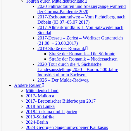
Touren durch Mitteldeutschland
2020-Fahrradtouren und Spaziergänge während
der Corona-Pandemie 2020
2017-Zschopauradweg – Vom Fichtelberg nach
Döbeln (03.07.-05.07.2017)
2017-Altmarkrundkurs 1: Von Salzwedel nach
Stendal
2017-Dessau – Zerbst – Wörlitzer Gartenreich
(21.08. – 23.08.2017)
2019-Straße der Romanik
Straße der Romanik – Die Südroute
Straße der Romanik – Niedersachsen
2020-Tour durch die 4. Sächsische
Landesausstellung 2020 – Boom. 500 Jahre
Industriekultur in Sachsen.
2026 – Der Mulde-Radweg
Andere Reisen
Mitteldeutschland
2017- Mallorca
2017- Bretonischer Bilderbogen 2017
2018-Sri Lanka
2018-Toskana und Ligurien
2019-Südafrika
2024-Berlin
2024-Georgien-Sagenumwobener Kaukasus