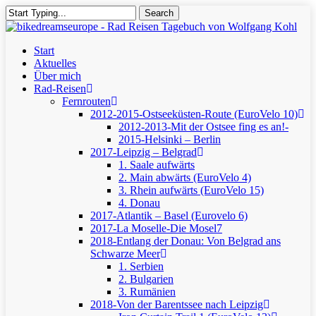
Skip
Search
to
Close
main
Search
content
Menu
Start
Aktuelles
Über mich
Rad-Reisen
Fernrouten
2012-2015-Ostseeküsten-Route (EuroVelo 10)
2012-2013-Mit der Ostsee fing es an!-
2015-Helsinki – Berlin
2017-Leipzig – Belgrad
1. Saale aufwärts
2. Main abwärts (EuroVelo 4)
3. Rhein aufwärts (EuroVelo 15)
4. Donau
2017-Atlantik – Basel (Eurovelo 6)
2017-La Moselle-Die Mosel7
2018-Entlang der Donau: Von Belgrad ans
Schwarze Meer
1. Serbien
2. Bulgarien
3. Rumänien
2018-Von der Barentssee nach Leipzig