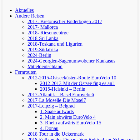
Aktuelles
Andere Reisen
2017- Bretonischer Bilderbogen 2017
2017- Mallorca
2018- Riesengebirge
2018-Sri Lanka
2018-Toskana und Ligurien
2019-Südafrika
2024-Berlin
2024-Georgien-Sagenumwobener Kaukasus
Mitteldeutschland
Fernrouten
2012-2015-Ostseeküsten-Route
EuroVelo 10
2012-2013-Mit der Ostsee fing es an!-
2015-Helsinki – Berlin
2017-Atlantik – Basel
Eurovelo 6
2017-La Moselle-Die Mosel7
2017-Leipzig – Belgrad
1. Saale aufwärts
2. Main abwärts
EuroVelo 4
3. Rhein aufwärts
EuroVelo 15
4. Donau
2018 Tour in die Uckermark
2018-Entlang der Donau: Von Belgrad ans Schwarze