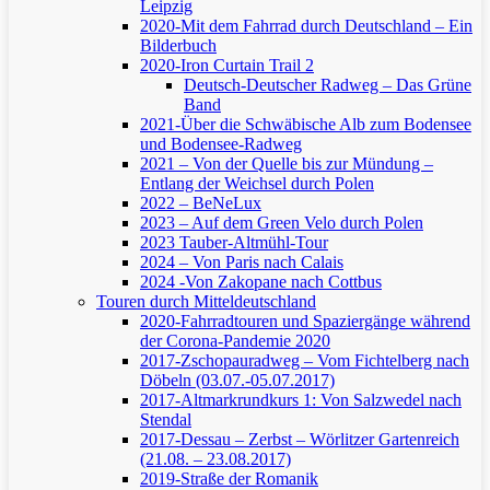
Leipzig
2020-Mit dem Fahrrad durch Deutschland – Ein
Bilderbuch
2020-Iron Curtain Trail 2
Deutsch-Deutscher Radweg – Das Grüne
Band
2021-Über die Schwäbische Alb zum Bodensee
und Bodensee-Radweg
2021 – Von der Quelle bis zur Mündung –
Entlang der Weichsel durch Polen
2022 – BeNeLux
2023 – Auf dem Green Velo durch Polen
2023 Tauber-Altmühl-Tour
2024 – Von Paris nach Calais
2024 -Von Zakopane nach Cottbus
Touren durch Mitteldeutschland
2020-Fahrradtouren und Spaziergänge während
der Corona-Pandemie 2020
2017-Zschopauradweg – Vom Fichtelberg nach
Döbeln (03.07.-05.07.2017)
2017-Altmarkrundkurs 1: Von Salzwedel nach
Stendal
2017-Dessau – Zerbst – Wörlitzer Gartenreich
(21.08. – 23.08.2017)
2019-Straße der Romanik