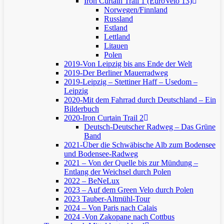
Iron Curtain Trail 1 (EuroVelo 13)
Norwegen/Finnland
Russland
Estland
Lettland
Litauen
Polen
2019-Von Leipzig bis ans Ende der Welt
2019-Der Berliner Mauerradweg
2019-Leipzig – Stettiner Haff – Usedom –
Leipzig
2020-Mit dem Fahrrad durch Deutschland – Ein
Bilderbuch
2020-Iron Curtain Trail 2
Deutsch-Deutscher Radweg – Das Grüne
Band
2021-Über die Schwäbische Alb zum Bodensee
und Bodensee-Radweg
2021 – Von der Quelle bis zur Mündung –
Entlang der Weichsel durch Polen
2022 – BeNeLux
2023 – Auf dem Green Velo durch Polen
2023 Tauber-Altmühl-Tour
2024 – Von Paris nach Calais
2024 -Von Zakopane nach Cottbus