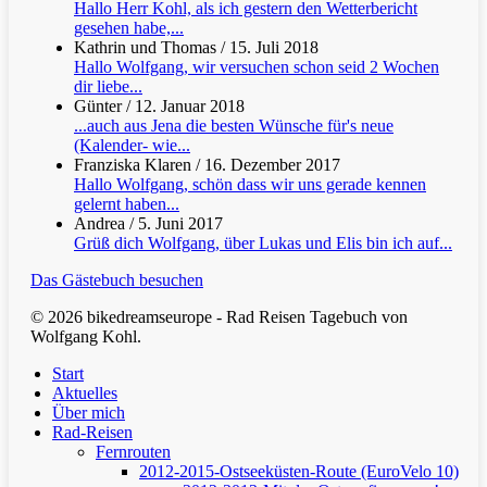
Hallo Herr Kohl, als ich gestern den Wetterbericht
gesehen habe,...
Kathrin und Thomas
/
15. Juli 2018
Hallo Wolfgang, wir versuchen schon seid 2 Wochen
dir liebe...
Günter
/
12. Januar 2018
...auch aus Jena die besten Wünsche für's neue
(Kalender- wie...
Franziska Klaren
/
16. Dezember 2017
Hallo Wolfgang, schön dass wir uns gerade kennen
gelernt haben...
Andrea
/
5. Juni 2017
Grüß dich Wolfgang, über Lukas und Elis bin ich auf...
Das Gästebuch besuchen
© 2026 bikedreamseurope - Rad Reisen Tagebuch von
Wolfgang Kohl.
Clos
Start
Men
Aktuelles
Über mich
Rad-Reisen
Fernrouten
2012-2015-Ostseeküsten-Route (EuroVelo 10)