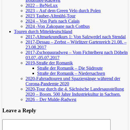
Bodensee-Radweg
2022 – BeNeLux
2023 – Auf dem Green Velo durch Polen
2023 Tauber-Altmühl-Tour
2024 – Von Paris nach Calais
2024 -Von Zakopane nach Cottbus
Touren durch Mitteldeutschland
2017-Altmarkrundkurs 1: Von Salzwedel nach Stendal
2017-Dessau – Zerbst – Wörlitzer Gartenreich
21.08. –
23.08.2017
2017-Zschopauradweg – Vom Fichtelberg nach Döbeln
03.07.-05.07.2017
2019-Straße der Romanik
Straße der Romanik – Die Südroute
Straße der Romanik – Niedersachsen
2020-Fahrradtouren und Spaziergänge während der
Corona-Pandemie 2020
2020-Tour durch die 4. Sächsische Landesausstellung
2020 – Boom. 500 Jahre Industriekultur in Sachsen.
2026 – Der Mulde-Radweg
Leave a Reply