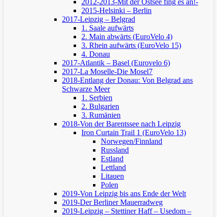
2012-2013-Mit der Ostsee fing es an!-
2015-Helsinki – Berlin
2017-Leipzig – Belgrad
1. Saale aufwärts
2. Main abwärts (EuroVelo 4)
3. Rhein aufwärts (EuroVelo 15)
4. Donau
2017-Atlantik – Basel (Eurovelo 6)
2017-La Moselle-Die Mosel7
2018-Entlang der Donau: Von Belgrad ans
Schwarze Meer
1. Serbien
2. Bulgarien
3. Rumänien
2018-Von der Barentssee nach Leipzig
Iron Curtain Trail 1 (EuroVelo 13)
Norwegen/Finnland
Russland
Estland
Lettland
Litauen
Polen
2019-Von Leipzig bis ans Ende der Welt
2019-Der Berliner Mauerradweg
2019-Leipzig – Stettiner Haff – Usedom –