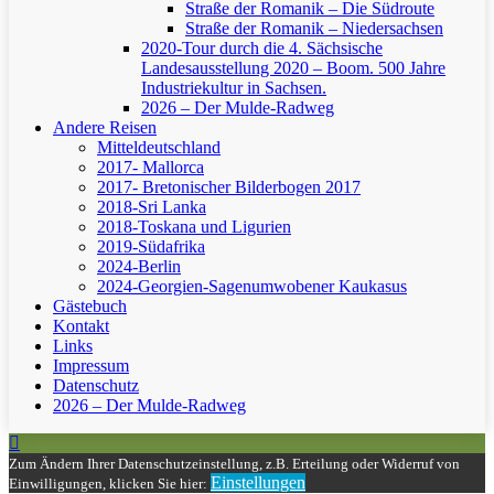
Straße der Romanik – Die Südroute
Straße der Romanik – Niedersachsen
2020-Tour durch die 4. Sächsische
Landesausstellung 2020 – Boom. 500 Jahre
Industriekultur in Sachsen.
2026 – Der Mulde-Radweg
Andere Reisen
Mitteldeutschland
2017- Mallorca
2017- Bretonischer Bilderbogen 2017
2018-Sri Lanka
2018-Toskana und Ligurien
2019-Südafrika
2024-Berlin
2024-Georgien-Sagenumwobener Kaukasus
Gästebuch
Kontakt
Links
Impressum
Datenschutz
2026 – Der Mulde-Radweg
Zum Ändern Ihrer Datenschutzeinstellung, z.B. Erteilung oder Widerruf von
Einstellungen
Einwilligungen, klicken Sie hier: