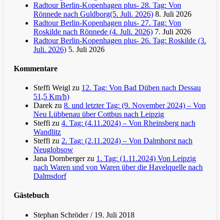
Radtour Berlin-Kopenhagen plus- 28. Tag: Von
Rönnede nach Guldborg(5. Juli. 2026)
8. Juli 2026
Radtour Berlin-Kopenhagen plus- 27. Tag: Von
Roskilde nach Rönnede (4. Juli. 2026)
7. Juli 2026
Radtour Berlin-Kopenhagen plus- 26. Tag: Roskilde (3.
Juli. 2026)
5. Juli 2026
Kommentare
Steffi Weigl
zu
12. Tag: Von Bad Düben nach Dessau
51,5 Km/h)
Darek
zu
8. und letzter Tag: (9. November 2024) – Von
Neu Lübbenau über Cottbus nach Leipzig
Steffi
zu
4. Tag: (4.11.2024) – Von Rheinsberg nach
Wandlitz
Steffi
zu
2. Tag: (2.11.2024) – Von Dalmhorst nach
Neuglobsow
Jana Dornberger
zu
1. Tag: (1.11.2024) Von Leipzig
nach Waren und von Waren über die Havelquelle nach
Dalmsdorf
Gästebuch
Stephan Schröder
/
19. Juli 2018