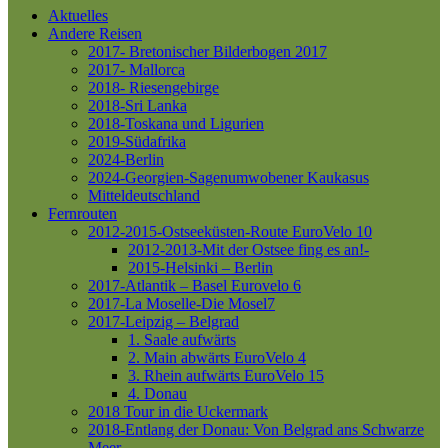
Aktuelles
Andere Reisen
2017- Bretonischer Bilderbogen 2017
2017- Mallorca
2018- Riesengebirge
2018-Sri Lanka
2018-Toskana und Ligurien
2019-Südafrika
2024-Berlin
2024-Georgien-Sagenumwobener Kaukasus
Mitteldeutschland
Fernrouten
2012-2015-Ostseeküsten-Route
EuroVelo 10
2012-2013-Mit der Ostsee fing es an!-
2015-Helsinki – Berlin
2017-Atlantik – Basel
Eurovelo 6
2017-La Moselle-Die Mosel7
2017-Leipzig – Belgrad
1. Saale aufwärts
2. Main abwärts
EuroVelo 4
3. Rhein aufwärts
EuroVelo 15
4. Donau
2018 Tour in die Uckermark
2018-Entlang der Donau: Von Belgrad ans Schwarze
Meer