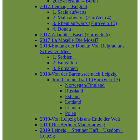
2015-Helsinki – Berlin
2017-Leipzig – Belgrad
1. Saale aufwärts
2. Main abwärts (EuroVelo 4)
3. Rhein aufwärts (EuroVelo 15)
4. Donau
2017-Atlantik – Basel (Eurovelo 6)
2017-La Moselle-Die Mosel7
2018-Entlang der Donau: Von Belgrad ans
Schwarze Meer
1. Serbien
2. Bulgarien
3. Rumänien
2018-Von der Barentssee nach Leipzig
Iron Curtain Trail 1 (EuroVelo 13)
Norwegen/Finnland
Russland
Estland
Lettland
Litauen
Polen
2019-Von Leipzig bis ans Ende der Welt
2019-Der Berliner Mauerradweg
2019-Leipzig – Stettiner Haff – Usedom –
Leipzig