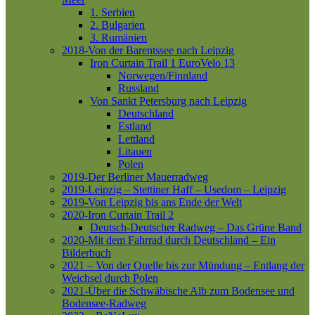
1. Serbien
2. Bulgarien
3. Rumänien
2018-Von der Barentssee nach Leipzig
Iron Curtain Trail 1
EuroVelo 13
Norwegen/Finnland
Russland
Von Sankt Petersburg nach Leipzig
Deutschland
Estland
Lettland
Litauen
Polen
2019-Der Berliner Mauerradweg
2019-Leipzig – Stettiner Haff – Usedom – Leipzig
2019-Von Leipzig bis ans Ende der Welt
2020-Iron Curtain Trail 2
Deutsch-Deutscher Radweg – Das Grüne Band
2020-Mit dem Fahrrad durch Deutschland – Ein
Bilderbuch
2021 – Von der Quelle bis zur Mündung – Entlang der
Weichsel durch Polen
2021-Über die Schwäbische Alb zum Bodensee und
Bodensee-Radweg