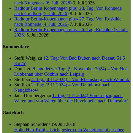
nach Kragenaes (6. Juli. 2026)
9. Juli 2026
Radtour Berlin-Kopenhagen plus- 28. Tag: Von Rönnede
nach Guldborg(5. Juli. 2026)
8. Juli 2026
Radtour Berlin-Kopenhagen plus- 27. Tag: Von Roskilde
nach Rönnede (4. Juli. 2026)
7. Juli 2026
Radtour Berlin-Kopenhagen plus- 26. Tag: Roskilde (3. Juli.
2026)
5. Juli 2026
Kommentare
Steffi Weigl
zu
12. Tag: Von Bad Düben nach Dessau 51,5
Km/h)
Darek
zu
8. und letzter Tag: (9. November 2024) – Von Neu
Lübbenau über Cottbus nach Leipzig
Steffi
zu
4. Tag: (4.11.2024) – Von Rheinsberg nach Wandlitz
Steffi
zu
2. Tag: (2.11.2024) – Von Dalmhorst nach
Neuglobsow
Jana Dornberger
zu
1. Tag: (1.11.2024) Von Leipzig nach
Waren und von Waren über die Havelquelle nach Dalmsdorf
Gästebuch
Stephan Schröder
/
19. Juli 2018
Hallo Herr Kohl, als ich gestern den Wetterbericht gesehen