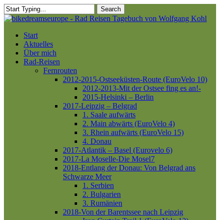
Skip
Search
to
Close
main
Search
content
Menu
Start
Aktuelles
Über mich
Rad-Reisen
Fernrouten
2012-2015-Ostseeküsten-Route (EuroVelo 10)
2012-2013-Mit der Ostsee fing es an!-
2015-Helsinki – Berlin
2017-Leipzig – Belgrad
1. Saale aufwärts
2. Main abwärts (EuroVelo 4)
3. Rhein aufwärts (EuroVelo 15)
4. Donau
2017-Atlantik – Basel (Eurovelo 6)
2017-La Moselle-Die Mosel7
2018-Entlang der Donau: Von Belgrad ans
Schwarze Meer
1. Serbien
2. Bulgarien
3. Rumänien
2018-Von der Barentssee nach Leipzig