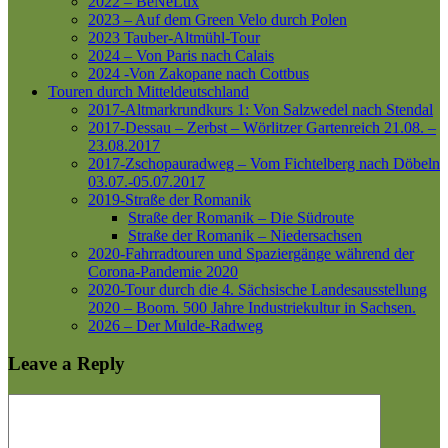
2022 – BeNeLux
2023 – Auf dem Green Velo durch Polen
2023 Tauber-Altmühl-Tour
2024 – Von Paris nach Calais
2024 -Von Zakopane nach Cottbus
Touren durch Mitteldeutschland
2017-Altmarkrundkurs 1: Von Salzwedel nach Stendal
2017-Dessau – Zerbst – Wörlitzer Gartenreich
21.08. –
23.08.2017
2017-Zschopauradweg – Vom Fichtelberg nach Döbeln
03.07.-05.07.2017
2019-Straße der Romanik
Straße der Romanik – Die Südroute
Straße der Romanik – Niedersachsen
2020-Fahrradtouren und Spaziergänge während der
Corona-Pandemie 2020
2020-Tour durch die 4. Sächsische Landesausstellung
2020 – Boom. 500 Jahre Industriekultur in Sachsen.
2026 – Der Mulde-Radweg
Leave a Reply