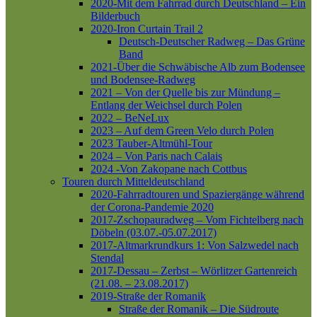
2020-Mit dem Fahrrad durch Deutschland – Ein
Bilderbuch
2020-Iron Curtain Trail 2
Deutsch-Deutscher Radweg – Das Grüne
Band
2021-Über die Schwäbische Alb zum Bodensee
und Bodensee-Radweg
2021 – Von der Quelle bis zur Mündung –
Entlang der Weichsel durch Polen
2022 – BeNeLux
2023 – Auf dem Green Velo durch Polen
2023 Tauber-Altmühl-Tour
2024 – Von Paris nach Calais
2024 -Von Zakopane nach Cottbus
Touren durch Mitteldeutschland
2020-Fahrradtouren und Spaziergänge während
der Corona-Pandemie 2020
2017-Zschopauradweg – Vom Fichtelberg nach
Döbeln (03.07.-05.07.2017)
2017-Altmarkrundkurs 1: Von Salzwedel nach
Stendal
2017-Dessau – Zerbst – Wörlitzer Gartenreich
(21.08. – 23.08.2017)
2019-Straße der Romanik
Straße der Romanik – Die Südroute