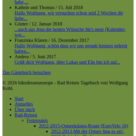
habe,...
Kathrin und Thomas
/
15. Juli 2018
Hallo Wolfgang, wir versuchen schon seid 2 Wochen dir
liebe...
Günter
/
12. Januar 2018
...auch aus Jena die besten Wünsche für's neue (Kalender-
wie...
Franziska Klaren
/
16. Dezember 2017
Hallo Wolfgang, schön dass wir uns gerade kennen gelernt
haben...
Andrea
/
5. Juni 2017
Grüß dich Wolfgang, über Lukas und Elis bin ich auf...
Das Gästebuch besuchen
© 2026 bikedreamseurope - Rad Reisen Tagebuch von Wolfgang
Kohl.
Close
Start
Menu
Aktuelles
Über mich
Rad-Reisen
Fernrouten
2012-2015-Ostseeküsten-Route (EuroVelo 10)
2012-2013-Mit der Ostsee fing es an!-