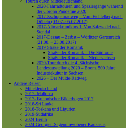
Touren durch Mitteldeutschland
2020-Fahrradtouren und Spaziergänge während
der Corona-Pandemie 2020
2017-Zschopauradweg – Vom Fichtelberg nach
Döbeln (03.07.-05.07.2017)
2017-Altmarkrundkurs 1: Von Salzwedel nach
Stendal
2017-Dessau – Zerbst – Wörlitzer Gartenreich
(21.08. – 23.08.2017)
2019-Straße der Romanik
Straße der Romanik – Die Südroute
Straße der Romanik – Niedersachsen
2020-Tour durch die 4. Sächsische
Landesausstellung 2020 – Boom. 500 Jahre
Industriekultur in Sachsen.
2026 – Der Mulde-Radweg
Andere Reisen
Mitteldeutschland
2017- Mallorca
2017- Bretonischer Bilderbogen 2017
2018-Sri Lanka
2018-Toskana und Ligurien
2019-Südafrika
2024-Berlin
2024-Georgien-Sagenumwobener Kaukasus