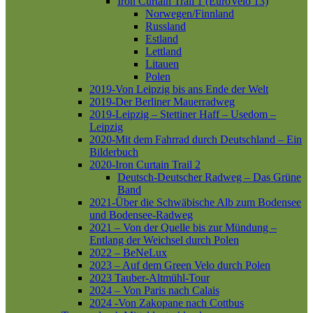
Iron Curtain Trail 1 (EuroVelo 13)
Norwegen/Finnland
Russland
Estland
Lettland
Litauen
Polen
2019-Von Leipzig bis ans Ende der Welt
2019-Der Berliner Mauerradweg
2019-Leipzig – Stettiner Haff – Usedom –
Leipzig
2020-Mit dem Fahrrad durch Deutschland – Ein
Bilderbuch
2020-Iron Curtain Trail 2
Deutsch-Deutscher Radweg – Das Grüne
Band
2021-Über die Schwäbische Alb zum Bodensee
und Bodensee-Radweg
2021 – Von der Quelle bis zur Mündung –
Entlang der Weichsel durch Polen
2022 – BeNeLux
2023 – Auf dem Green Velo durch Polen
2023 Tauber-Altmühl-Tour
2024 – Von Paris nach Calais
2024 -Von Zakopane nach Cottbus