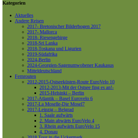
Kategorien
Aktuelles
Andere Reisen
2017- Bretonischer Bilderbogen 2017
2017- Mallorca
2018- Riesengebirge
2018-Sri Lanka
2018-Toskana und Ligurien
2019-Südafrika
2024-Berlin
2024-Georgien-Sagenumwobener Kaukasus
Mitteldeutschland
Fernrouten
2012-2015-Ostseeküsten-Route
EuroVelo 10
2012-2013-Mit der Ostsee fing es an!-
2015-Helsinki – Berlin
2017-Atlantik – Basel
Eurovelo 6
2017-La Moselle-Die Mosel7
2017-Leipzig – Belgrad
1. Saale aufwärts
2. Main abwärts
EuroVelo 4
3. Rhein aufwärts
EuroVelo 15
4. Donau
2018 Tour in die Uckermark