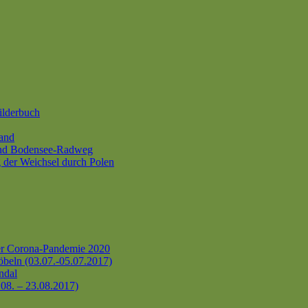
ilderbuch
and
und Bodensee-Radweg
 der Weichsel durch Polen
er Corona-Pandemie 2020
beln (03.07.-05.07.2017)
ndal
.08. – 23.08.2017)