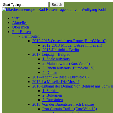
Skip
Search
to
Close
main
Search
content
Menu
Start
Aktuelles
Über mich
Rad-Reisen
Fernrouten
2012-2015-Ostseeküsten-Route (EuroVelo 10)
2012-2013-Mit der Ostsee fing es an!-
2015-Helsinki – Berlin
2017-Leipzig – Belgrad
1. Saale aufwärts
2. Main abwärts (EuroVelo 4)
3. Rhein aufwärts (EuroVelo 15)
4. Donau
2017-Atlantik – Basel (Eurovelo 6)
2017-La Moselle-Die Mosel7
2018-Entlang der Donau: Von Belgrad ans Schwa
1. Serbien
2. Bulgarien
3. Rumänien
2018-Von der Barentssee nach Leipzig
Iron Curtain Trail 1 (EuroVelo 13)