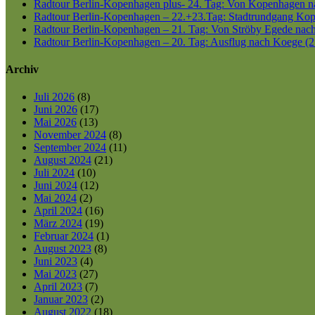
Radtour Berlin-Kopenhagen plus- 24. Tag: Von Kopenhagen nac
Radtour Berlin-Kopenhagen – 22.+23.Tag: Stadtrundgang Kop
Radtour Berlin-Kopenhagen – 21. Tag: Von Ströby Egede nac
Radtour Berlin-Kopenhagen – 20. Tag: Ausflug nach Koege (2
Archiv
Juli 2026
(8)
Juni 2026
(17)
Mai 2026
(13)
November 2024
(8)
September 2024
(11)
August 2024
(21)
Juli 2024
(10)
Juni 2024
(12)
Mai 2024
(2)
April 2024
(16)
März 2024
(19)
Februar 2024
(1)
August 2023
(8)
Juni 2023
(4)
Mai 2023
(27)
April 2023
(7)
Januar 2023
(2)
August 2022
(18)