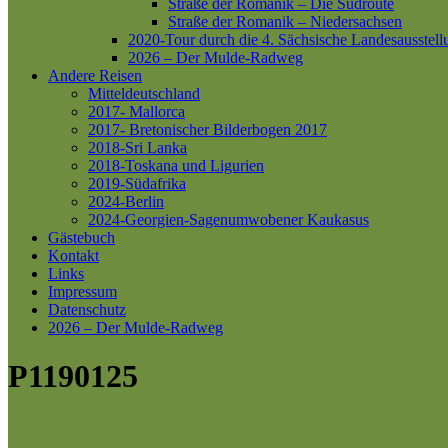
Straße der Romanik – Die Südroute
Straße der Romanik – Niedersachsen
2020-Tour durch die 4. Sächsische Landesausstell
2026 – Der Mulde-Radweg
Andere Reisen
Mitteldeutschland
2017- Mallorca
2017- Bretonischer Bilderbogen 2017
2018-Sri Lanka
2018-Toskana und Ligurien
2019-Südafrika
2024-Berlin
2024-Georgien-Sagenumwobener Kaukasus
Gästebuch
Kontakt
Links
Impressum
Datenschutz
2026 – Der Mulde-Radweg
P1190125