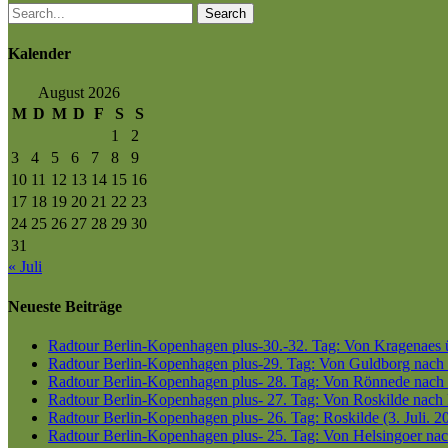
Search
Kalender
August 2026
M
D
M
D
F
S
S
1
2
3
4
5
6
7
8
9
10
11
12
13
14
15
16
17
18
19
20
21
22
23
24
25
26
27
28
29
30
31
« Juli
Neueste Beiträge
Radtour Berlin-Kopenhagen plus-30.-32. Tag: Von Kragenaes üb
Radtour Berlin-Kopenhagen plus-29. Tag: Von Guldborg nach K
Radtour Berlin-Kopenhagen plus- 28. Tag: Von Rönnede nach G
Radtour Berlin-Kopenhagen plus- 27. Tag: Von Roskilde nach 
Radtour Berlin-Kopenhagen plus- 26. Tag: Roskilde (3. Juli. 2
Radtour Berlin-Kopenhagen plus- 25. Tag: Von Helsingoer nach