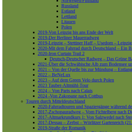
Norwegen/Finnland
Russland
Estland
Lettland
Litauen
Polen
2019-Von Leipzig bis ans Ende der Welt
2019-Der Berliner Mauerradweg
2019-Leipzig – Stettiner Haff – Usedom – Leipzig
2020-Mit dem Fahrrad durch Deutschland – Ein B
2020-Iron Curtain Trail 2
Deutsch-Deutscher Radweg – Das Grüne B
2021-Über die Schwäbische Alb zum Bodensee 
2021 – Von der Quelle bis zur Mündung – Entlang
2022 – BeNeLux
2023 – Auf dem Green Velo durch Polen
2023 Tauber-Altmühl-Tour
2024 – Von Paris nach Calais
2024 -Von Zakopane nach Cottbus
Touren durch Mitteldeutschland
2020-Fahrradtouren und Spaziergänge während d
2017-Zschopauradweg – Vom Fichtelberg nach Dö
2017-Altmarkrundkurs 1: Von Salzwedel nach Ste
2017-Dessau – Zerbst – Wörlitzer Gartenreich (21
2019-Straße der Romanik