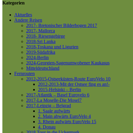
Kategorien
Aktuelles
Andere Reisen
2017- Bretonischer Bilderbogen 2017
2017- Mallorca
2018- Riesengebirge
2018-Sri Lanka
2018-Toskana und Ligurien
2019-Südafrika
2024-Berlin
2024-Georgien-Sagenumwobener Kaukasus
Mitteldeutschland
Fernrouten
2012-2015-Ostseeküsten-Route
EuroVelo 10
2012-2013-Mit der Ostsee fing es an!-
2015-Helsinki – Berlin
2017-Atlantik – Basel
Eurovelo 6
2017-La Moselle-Die Mosel7
2017-Leipzig – Belgrad
1. Saale aufwärts
2. Main abwärts
EuroVelo 4
3. Rhein aufwärts
EuroVelo 15
4. Donau
2018 Tour in die Uckermark