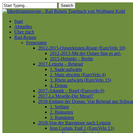
Skip
Search
to
Close
main
Search
content
Menu
Start
Aktuelles
Über mich
Rad-Reisen
Fernrouten
2012-2015-Ostseeküsten-Route (EuroVelo 10)
2012-2013-Mit der Ostsee fing es an!-
2015-Helsinki – Berlin
2017-Leipzig – Belgrad
1. Saale aufwärts
2. Main abwärts (EuroVelo 4)
3. Rhein aufwärts (EuroVelo 15)
4. Donau
2017-Atlantik – Basel (Eurovelo 6)
2017-La Moselle-Die Mosel7
2018-Entlang der Donau: Von Belgrad ans Schwa
1. Serbien
2. Bulgarien
3. Rumänien
2018-Von der Barentssee nach Leipzig
Iron Curtain Trail 1 (EuroVelo 13)