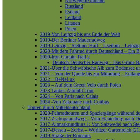
Norwegen/Finnland
Russland
Estland
Lettland
Litauen
Polen
2019-Von Leipzig bis ans Ende der Welt
2019-Der Berliner Mauerradweg
2019-Leipzig – Stettiner Haff – Usedom – Leipzig
2020-Mit dem Fahrrad durch Deutschland – Ein B
2020-Iron Curtain Trail 2
Deutsch-Deutscher Radweg – Das Grüne B
2021-Über die Schwäbische Alb zum Bodensee 
2021 – Von der Quelle bis zur Mündung – Entlang
2022 – BeNeLux
2023 – Auf dem Green Velo durch Polen
2023 Tauber-Altmühl-Tour
2024 – Von Paris nach Calais
2024 -Von Zakopane nach Cottbus
Touren durch Mitteldeutschland
2020-Fahrradtouren und Spaziergänge während d
2017-Zschopauradweg – Vom Fichtelberg nach Dö
2017-Altmarkrundkurs 1: Von Salzwedel nach Ste
2017-Dessau – Zerbst – Wörlitzer Gartenreich (21
2019-Straße der Romanik