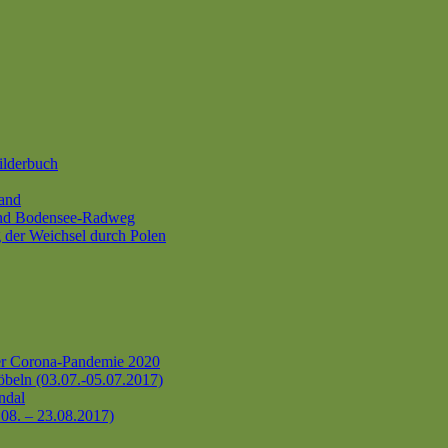
ilderbuch
and
und Bodensee-Radweg
 der Weichsel durch Polen
er Corona-Pandemie 2020
beln (03.07.-05.07.2017)
ndal
.08. – 23.08.2017)