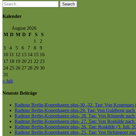
Search
Kalender
August 2026
M
D
M
D
F
S
S
1
2
3
4
5
6
7
8
9
10
11
12
13
14
15
16
17
18
19
20
21
22
23
24
25
26
27
28
29
30
31
« Juli
Neueste Beiträge
Radtour Berlin-Kopenhagen plus-30.-32. Tag: Von Kragenaes üb
Radtour Berlin-Kopenhagen plus-29. Tag: Von Guldborg nach K
Radtour Berlin-Kopenhagen plus- 28. Tag: Von Rönnede nach G
Radtour Berlin-Kopenhagen plus- 27. Tag: Von Roskilde nach 
Radtour Berlin-Kopenhagen plus- 26. Tag: Roskilde (3. Juli. 2
Radtour Berlin-Kopenhagen plus- 25. Tag: Von Helsingoer nach