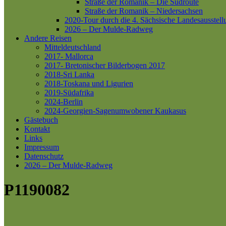
Straße der Romanik – Die Südroute
Straße der Romanik – Niedersachsen
2020-Tour durch die 4. Sächsische Landesausstell
2026 – Der Mulde-Radweg
Andere Reisen
Mitteldeutschland
2017- Mallorca
2017- Bretonischer Bilderbogen 2017
2018-Sri Lanka
2018-Toskana und Ligurien
2019-Südafrika
2024-Berlin
2024-Georgien-Sagenumwobener Kaukasus
Gästebuch
Kontakt
Links
Impressum
Datenschutz
2026 – Der Mulde-Radweg
P1190082