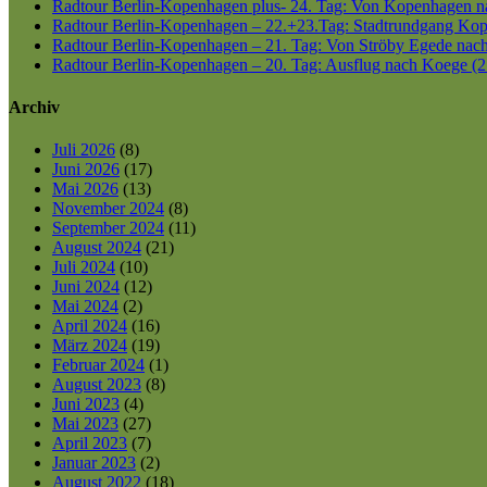
Radtour Berlin-Kopenhagen plus- 24. Tag: Von Kopenhagen nac
Radtour Berlin-Kopenhagen – 22.+23.Tag: Stadtrundgang Kop
Radtour Berlin-Kopenhagen – 21. Tag: Von Ströby Egede nac
Radtour Berlin-Kopenhagen – 20. Tag: Ausflug nach Koege (2
Archiv
Juli 2026
(8)
Juni 2026
(17)
Mai 2026
(13)
November 2024
(8)
September 2024
(11)
August 2024
(21)
Juli 2024
(10)
Juni 2024
(12)
Mai 2024
(2)
April 2024
(16)
März 2024
(19)
Februar 2024
(1)
August 2023
(8)
Juni 2023
(4)
Mai 2023
(27)
April 2023
(7)
Januar 2023
(2)
August 2022
(18)