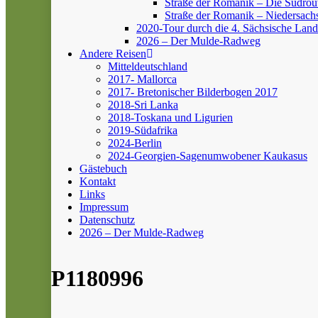
Straße der Romanik – Die Südrou
Straße der Romanik – Niedersach
2020-Tour durch die 4. Sächsische Land
2026 – Der Mulde-Radweg
Andere Reisen
Mitteldeutschland
2017- Mallorca
2017- Bretonischer Bilderbogen 2017
2018-Sri Lanka
2018-Toskana und Ligurien
2019-Südafrika
2024-Berlin
2024-Georgien-Sagenumwobener Kaukasus
Gästebuch
Kontakt
Links
Impressum
Datenschutz
2026 – Der Mulde-Radweg
P1180996