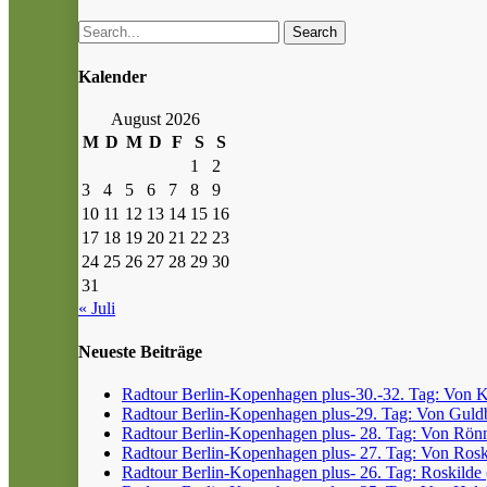
Search
Kalender
August 2026
M
D
M
D
F
S
S
1
2
3
4
5
6
7
8
9
10
11
12
13
14
15
16
17
18
19
20
21
22
23
24
25
26
27
28
29
30
31
« Juli
Neueste Beiträge
Radtour Berlin-Kopenhagen plus-30.-32. Tag: Von Kr
Radtour Berlin-Kopenhagen plus-29. Tag: Von Guldb
Radtour Berlin-Kopenhagen plus- 28. Tag: Von Rönn
Radtour Berlin-Kopenhagen plus- 27. Tag: Von Roski
Radtour Berlin-Kopenhagen plus- 26. Tag: Roskilde (