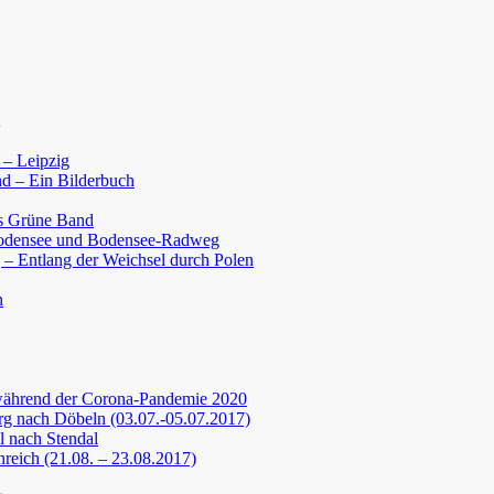
 – Leipzig
d – Ein Bilderbuch
s Grüne Band
Bodensee und Bodensee-Radweg
 – Entlang der Weichsel durch Polen
n
während der Corona-Pandemie 2020
g nach Döbeln (03.07.-05.07.2017)
 nach Stendal
nreich (21.08. – 23.08.2017)