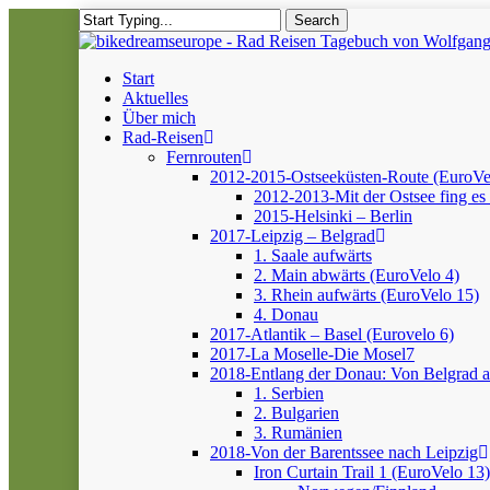
Skip
Search
to
Close
main
Search
content
Menu
Start
Aktuelles
Über mich
Rad-Reisen
Fernrouten
2012-2015-Ostseeküsten-Route (EuroVe
2012-2013-Mit der Ostsee fing es 
2015-Helsinki – Berlin
2017-Leipzig – Belgrad
1. Saale aufwärts
2. Main abwärts (EuroVelo 4)
3. Rhein aufwärts (EuroVelo 15)
4. Donau
2017-Atlantik – Basel (Eurovelo 6)
2017-La Moselle-Die Mosel7
2018-Entlang der Donau: Von Belgrad 
1. Serbien
2. Bulgarien
3. Rumänien
2018-Von der Barentssee nach Leipzig
Iron Curtain Trail 1 (EuroVelo 13)