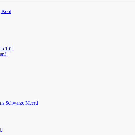
lo 10)
an!-
ans Schwarze Meer