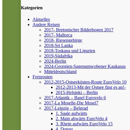
Kategorien
Aktuelles
Andere Reisen
2017- Bretonischer Bilderbogen 2017
2017- Mallorca
2018- Riesengebirge
2018-Sri Lanka
2018-Toskana und Ligurien
2019-Südafrika
2024-Berlin
2024-Georgien-Sagenumwobener Kaukasus
Mitteldeutschland
Fernrouten
2012-2015-Ostseeküsten-Route
EuroVelo 10
2012-2013-Mit der Ostsee fing es an!-
2015-Helsinki – Berlin
2017-Atlantik – Basel
Eurovelo 6
2017-La Moselle-Die Mosel7
2017-Leipzig – Belgrad
1. Saale aufwärts
2. Main abwärts
EuroVelo 4
3. Rhein aufwärts
EuroVelo 15
4. Donau