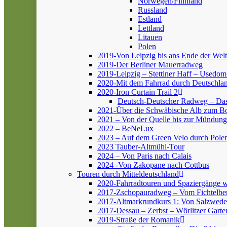
Norwegen/Finnland
Russland
Estland
Lettland
Litauen
Polen
2019-Von Leipzig bis ans Ende der Welt
2019-Der Berliner Mauerradweg
2019-Leipzig – Stettiner Haff – Usedom
2020-Mit dem Fahrrad durch Deutschlan
2020-Iron Curtain Trail 2
Deutsch-Deutscher Radweg – Da
2021-Über die Schwäbische Alb zum 
2021 – Von der Quelle bis zur Mündung
2022 – BeNeLux
2023 – Auf dem Green Velo durch Pole
2023 Tauber-Altmühl-Tour
2024 – Von Paris nach Calais
2024 -Von Zakopane nach Cottbus
Touren durch Mitteldeutschland
2020-Fahrradtouren und Spaziergänge 
2017-Zschopauradweg – Vom Fichtelber
2017-Altmarkrundkurs 1: Von Salzwedel
2017-Dessau – Zerbst – Wörlitzer Garte
2019-Straße der Romanik