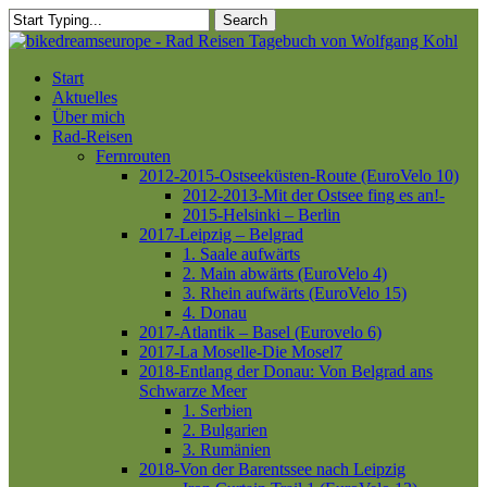
Skip
Search
to
Close
main
Search
content
Menu
Start
Aktuelles
Über mich
Rad-Reisen
Fernrouten
2012-2015-Ostseeküsten-Route (EuroVelo 10)
2012-2013-Mit der Ostsee fing es an!-
2015-Helsinki – Berlin
2017-Leipzig – Belgrad
1. Saale aufwärts
2. Main abwärts (EuroVelo 4)
3. Rhein aufwärts (EuroVelo 15)
4. Donau
2017-Atlantik – Basel (Eurovelo 6)
2017-La Moselle-Die Mosel7
2018-Entlang der Donau: Von Belgrad ans
Schwarze Meer
1. Serbien
2. Bulgarien
3. Rumänien
2018-Von der Barentssee nach Leipzig