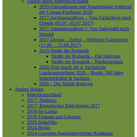
Touren durch Mitteldeutschland
2020-Fahrradtouren und Spaziergänge während
der Corona-Pandemie 2020
2017-Zschopauradweg – Vom Fichtelberg nach
Döbeln (03.07.-05.07.2017)
2017-Altmarkrundkurs 1: Von Salzwedel nach
Stendal
2017-Dessau – Zerbst – Wörlitzer Gartenreich
(21.08. – 23.08.2017)
2019-Straße der Romanik
Straße der Romanik – Die Südroute
Straße der Romanik – Niedersachsen
2020-Tour durch die 4. Sächsische
Landesausstellung 2020 – Boom. 500 Jahre
Industriekultur in Sachsen.
2026 – Der Mulde-Radweg
Andere Reisen
Mitteldeutschland
2017- Mallorca
2017- Bretonischer Bilderbogen 2017
2018-Sri Lanka
2018-Toskana und Ligurien
2019-Südafrika
2024-Berlin
2024-Georgien-Sagenumwobener Kaukasus