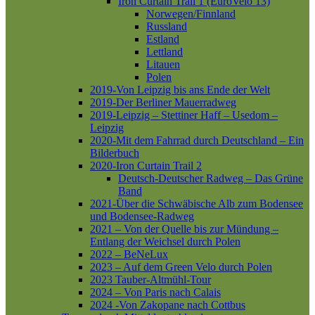
Iron Curtain Trail 1 (EuroVelo 13)
Norwegen/Finnland
Russland
Estland
Lettland
Litauen
Polen
2019-Von Leipzig bis ans Ende der Welt
2019-Der Berliner Mauerradweg
2019-Leipzig – Stettiner Haff – Usedom –
Leipzig
2020-Mit dem Fahrrad durch Deutschland – Ein
Bilderbuch
2020-Iron Curtain Trail 2
Deutsch-Deutscher Radweg – Das Grüne
Band
2021-Über die Schwäbische Alb zum Bodensee
und Bodensee-Radweg
2021 – Von der Quelle bis zur Mündung –
Entlang der Weichsel durch Polen
2022 – BeNeLux
2023 – Auf dem Green Velo durch Polen
2023 Tauber-Altmühl-Tour
2024 – Von Paris nach Calais
2024 -Von Zakopane nach Cottbus