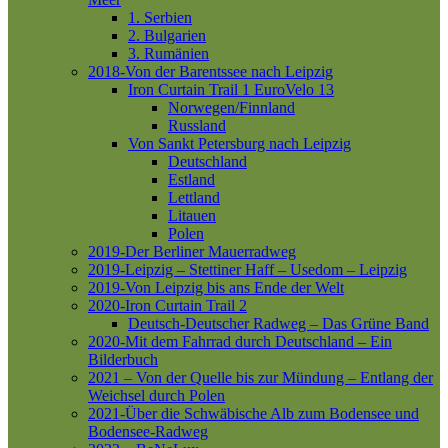
1. Serbien
2. Bulgarien
3. Rumänien
2018-Von der Barentssee nach Leipzig
Iron Curtain Trail 1
EuroVelo 13
Norwegen/Finnland
Russland
Von Sankt Petersburg nach Leipzig
Deutschland
Estland
Lettland
Litauen
Polen
2019-Der Berliner Mauerradweg
2019-Leipzig – Stettiner Haff – Usedom – Leipzig
2019-Von Leipzig bis ans Ende der Welt
2020-Iron Curtain Trail 2
Deutsch-Deutscher Radweg – Das Grüne Band
2020-Mit dem Fahrrad durch Deutschland – Ein
Bilderbuch
2021 – Von der Quelle bis zur Mündung – Entlang der
Weichsel durch Polen
2021-Über die Schwäbische Alb zum Bodensee und
Bodensee-Radweg