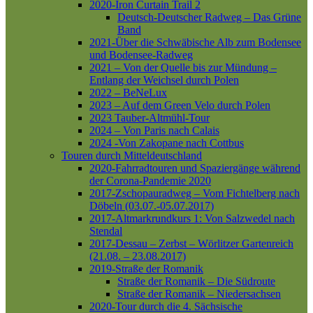
2020-Iron Curtain Trail 2
Deutsch-Deutscher Radweg – Das Grüne
Band
2021-Über die Schwäbische Alb zum Bodensee
und Bodensee-Radweg
2021 – Von der Quelle bis zur Mündung –
Entlang der Weichsel durch Polen
2022 – BeNeLux
2023 – Auf dem Green Velo durch Polen
2023 Tauber-Altmühl-Tour
2024 – Von Paris nach Calais
2024 -Von Zakopane nach Cottbus
Touren durch Mitteldeutschland
2020-Fahrradtouren und Spaziergänge während
der Corona-Pandemie 2020
2017-Zschopauradweg – Vom Fichtelberg nach
Döbeln (03.07.-05.07.2017)
2017-Altmarkrundkurs 1: Von Salzwedel nach
Stendal
2017-Dessau – Zerbst – Wörlitzer Gartenreich
(21.08. – 23.08.2017)
2019-Straße der Romanik
Straße der Romanik – Die Südroute
Straße der Romanik – Niedersachsen
2020-Tour durch die 4. Sächsische