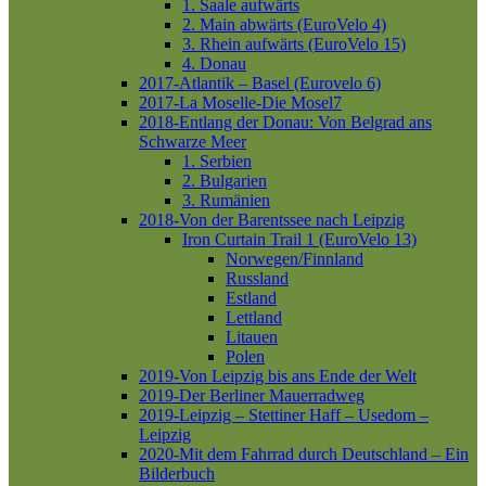
1. Saale aufwärts
2. Main abwärts (EuroVelo 4)
3. Rhein aufwärts (EuroVelo 15)
4. Donau
2017-Atlantik – Basel (Eurovelo 6)
2017-La Moselle-Die Mosel7
2018-Entlang der Donau: Von Belgrad ans
Schwarze Meer
1. Serbien
2. Bulgarien
3. Rumänien
2018-Von der Barentssee nach Leipzig
Iron Curtain Trail 1 (EuroVelo 13)
Norwegen/Finnland
Russland
Estland
Lettland
Litauen
Polen
2019-Von Leipzig bis ans Ende der Welt
2019-Der Berliner Mauerradweg
2019-Leipzig – Stettiner Haff – Usedom –
Leipzig
2020-Mit dem Fahrrad durch Deutschland – Ein
Bilderbuch