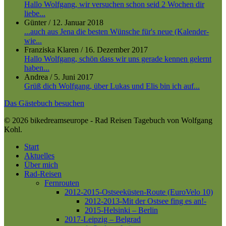
Hallo Wolfgang, wir versuchen schon seid 2 Wochen dir
liebe...
Günter
/
12. Januar 2018
...auch aus Jena die besten Wünsche für's neue (Kalender-
wie...
Franziska Klaren
/
16. Dezember 2017
Hallo Wolfgang, schön dass wir uns gerade kennen gelernt
haben...
Andrea
/
5. Juni 2017
Grüß dich Wolfgang, über Lukas und Elis bin ich auf...
Das Gästebuch besuchen
© 2026 bikedreamseurope - Rad Reisen Tagebuch von Wolfgang
Kohl.
Close
Start
Menu
Aktuelles
Über mich
Rad-Reisen
Fernrouten
2012-2015-Ostseeküsten-Route (EuroVelo 10)
2012-2013-Mit der Ostsee fing es an!-
2015-Helsinki – Berlin
2017-Leipzig – Belgrad