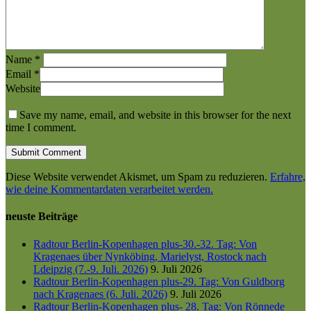
Name
*
Email
*
Website
Save my name, email, and website in this browser for the next
time I comment.
Diese Website verwendet Akismet, um Spam zu reduzieren.
Erfahre,
wie deine Kommentardaten verarbeitet werden.
neuste Beiträge
Radtour Berlin-Kopenhagen plus-30.-32. Tag: Von
Kragenaes über Nynköbing, Marielyst, Rostock nach
Ldeipzig (7.-9. Juli. 2026)
9. Juli 2026
Radtour Berlin-Kopenhagen plus-29. Tag: Von Guldborg
nach Kragenaes (6. Juli. 2026)
9. Juli 2026
Radtour Berlin-Kopenhagen plus- 28. Tag: Von Rönnede