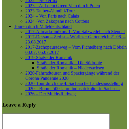
2022 – BeNeLux
2023 – Auf dem Green Velo durch Polen
2023 Tauber-Altmühl-Tour
2024 – Von Paris nach Calais
2024 -Von Zakopane nach Cottbus
Touren durch Mitteldeutschland
2017-Altmarkrundkurs 1: Von Salzwedel nach Stendal
2017-Dessau – Zerbst – Wörlitzer Gartenreich
21.08. –
23.08.2017
2017-Zschopauradweg – Vom Fichtelberg nach Döbeln
03.07.-05.07.2017
2019-Straße der Romanik
Straße der Romanik – Die Südroute
Straße der Romanik – Niedersachsen
2020-Fahrradtouren und Spaziergänge während der
Corona-Pandemie 2020
2020-Tour durch die 4. Sächsische Landesausstellung
2020 – Boom. 500 Jahre Industriekultur in Sachsen.
2026 – Der Mulde-Radweg
Leave a Reply