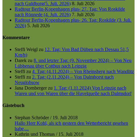
nach Guldborg(5. Juli. 2026)
8. Juli 2026
Radtour Berlin-Kopenhagen plus- 27. Tag: Von Roskilde
nach Rönnede (4. Juli. 2026)
7. Juli 2026
Radtour Berlin-Kopenhagen plus- 26. Tag: Roskilde (3. Juli.
2026)
5. Juli 2026
Kommentare
Steffi Weigl
zu
12. Tag: Von Bad Düben nach Dessau 51,5
Km/h)
Darek
zu
8. und letzter Tag: (9. November 2024) – Von Neu
Lübbenau über Cottbus nach Leipzig
Steffi
zu
4. Tag: (4.11.2024) – Von Rheinsberg nach Wandlitz
Steffi
zu
2. Tag: (2.11.2024) – Von Dalmhorst nach
Neuglobsow
Jana Dornberger
zu
1. Tag: (1.11.2024) Von Leipzig nach
Waren und von Waren über die Havelquelle nach Dalmsdorf
Gästebuch
Stephan Schröder
/
19. Juli 2018
Hallo Herr Kohl, als ich gestern den Wetterbericht gesehen
habe,...
Kathrin und Thomas
/
15. Juli 2018