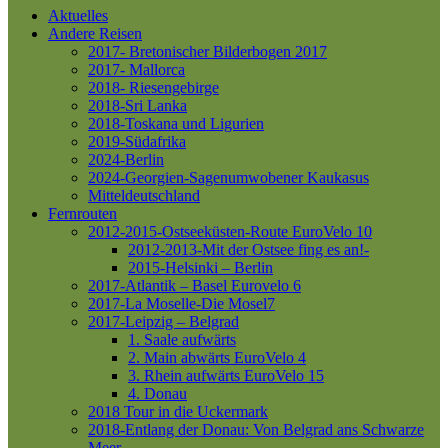
Aktuelles
Andere Reisen
2017- Bretonischer Bilderbogen 2017
2017- Mallorca
2018- Riesengebirge
2018-Sri Lanka
2018-Toskana und Ligurien
2019-Südafrika
2024-Berlin
2024-Georgien-Sagenumwobener Kaukasus
Mitteldeutschland
Fernrouten
2012-2015-Ostseeküsten-Route
EuroVelo 10
2012-2013-Mit der Ostsee fing es an!-
2015-Helsinki – Berlin
2017-Atlantik – Basel
Eurovelo 6
2017-La Moselle-Die Mosel7
2017-Leipzig – Belgrad
1. Saale aufwärts
2. Main abwärts
EuroVelo 4
3. Rhein aufwärts
EuroVelo 15
4. Donau
2018 Tour in die Uckermark
2018-Entlang der Donau: Von Belgrad ans Schwarze
Meer