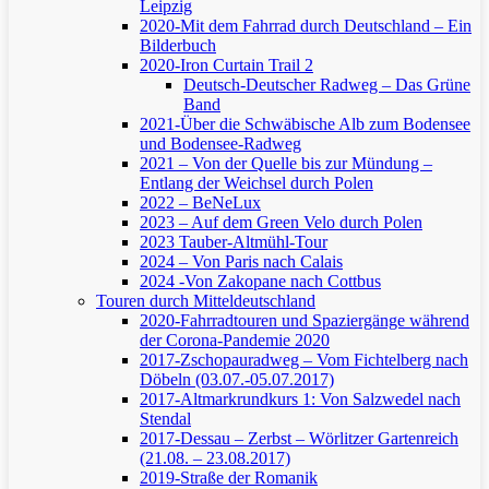
Leipzig
2020-Mit dem Fahrrad durch Deutschland – Ein
Bilderbuch
2020-Iron Curtain Trail 2
Deutsch-Deutscher Radweg – Das Grüne
Band
2021-Über die Schwäbische Alb zum Bodensee
und Bodensee-Radweg
2021 – Von der Quelle bis zur Mündung –
Entlang der Weichsel durch Polen
2022 – BeNeLux
2023 – Auf dem Green Velo durch Polen
2023 Tauber-Altmühl-Tour
2024 – Von Paris nach Calais
2024 -Von Zakopane nach Cottbus
Touren durch Mitteldeutschland
2020-Fahrradtouren und Spaziergänge während
der Corona-Pandemie 2020
2017-Zschopauradweg – Vom Fichtelberg nach
Döbeln (03.07.-05.07.2017)
2017-Altmarkrundkurs 1: Von Salzwedel nach
Stendal
2017-Dessau – Zerbst – Wörlitzer Gartenreich
(21.08. – 23.08.2017)
2019-Straße der Romanik