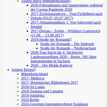
Touren durch Mitteldeutschland
2020-Fahrradtouren und Spaziergänge während
der Corona-Pandemie 2020
2017-Zschopauradweg – Vom Fichtelberg nach
Döbeln (03.07.-05.07.2017)
2017-Altmarkrundkurs 1: Von Salzwedel nach
Stendal
2017-Dessau – Zerbst – Wörlitzer Gartenreich
(21.08. – 23.08.2017)
2019-Straße der Romanik
Straße der Romanik – Die Südroute
Straße der Romanik – Niedersachsen
2020-Tour durch die 4. Sächsische
Landesausstellung 2020 – Boom. 500 Jahre
Industriekultur in Sachsen.
2026 – Der Mulde-Radweg
Andere Reisen
Mitteldeutschland
2017- Mallorca
2017- Bretonischer Bilderbogen 2017
2018-Sri Lanka
2018-Toskana und Ligurien
2019-Südafrika
2024-Berlin
2024-Georgien-Sagenumwobener Kaukasus