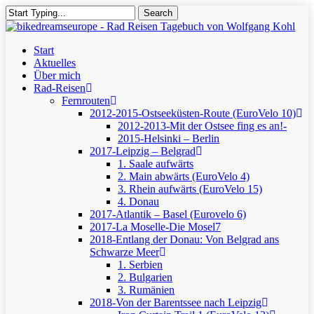
Skip
Search
to
Close
main
Search
content
Menu
Start
Aktuelles
Über mich
Rad-Reisen
Fernrouten
2012-2015-Ostseeküsten-Route (EuroVelo 10)
2012-2013-Mit der Ostsee fing es an!-
2015-Helsinki – Berlin
2017-Leipzig – Belgrad
1. Saale aufwärts
2. Main abwärts (EuroVelo 4)
3. Rhein aufwärts (EuroVelo 15)
4. Donau
2017-Atlantik – Basel (Eurovelo 6)
2017-La Moselle-Die Mosel7
2018-Entlang der Donau: Von Belgrad ans
Schwarze Meer
1. Serbien
2. Bulgarien
3. Rumänien
2018-Von der Barentssee nach Leipzig