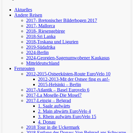
Aktuelles
Andere Reisen
2017- Bretonischer Bilderbogen 2017
2017- Mallorca
2018- Riesengebirge
2018-Sri Lanka
2018-Toskana und Ligurien
2019-Südafrika
2024-Berlin
2024-Georgien-Sagenumwobener Kaukasus
Mitteldeutschland
Fernrouten
2012-2015-Ostseeküsten-Route
EuroVelo 10
2012-2013-Mit der Ostsee fing es an!-
2015-Helsinki – Berlin
2017-Atlantik – Basel
Eurovelo 6
2017-La Moselle-Die Mosel7
2017-Leipzig – Belgrad
1. Saale aufwärts
2. Main abwärts
EuroVelo 4
3. Rhein aufwärts
EuroVelo 15
4. Donau
2018 Tour in die Uckermark
2018-Entlang der Donau: Von Belgrad ans Schwarze