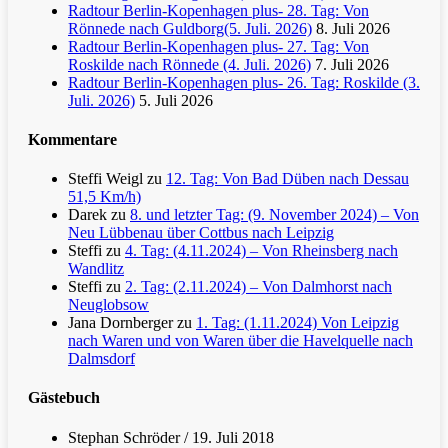
Radtour Berlin-Kopenhagen plus- 28. Tag: Von
Rönnede nach Guldborg(5. Juli. 2026)
8. Juli 2026
Radtour Berlin-Kopenhagen plus- 27. Tag: Von
Roskilde nach Rönnede (4. Juli. 2026)
7. Juli 2026
Radtour Berlin-Kopenhagen plus- 26. Tag: Roskilde (3.
Juli. 2026)
5. Juli 2026
Kommentare
Steffi Weigl
zu
12. Tag: Von Bad Düben nach Dessau
51,5 Km/h)
Darek
zu
8. und letzter Tag: (9. November 2024) – Von
Neu Lübbenau über Cottbus nach Leipzig
Steffi
zu
4. Tag: (4.11.2024) – Von Rheinsberg nach
Wandlitz
Steffi
zu
2. Tag: (2.11.2024) – Von Dalmhorst nach
Neuglobsow
Jana Dornberger
zu
1. Tag: (1.11.2024) Von Leipzig
nach Waren und von Waren über die Havelquelle nach
Dalmsdorf
Gästebuch
Stephan Schröder
/
19. Juli 2018