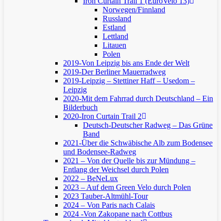
Iron Curtain Trail 1 (EuroVelo 13)
Norwegen/Finnland
Russland
Estland
Lettland
Litauen
Polen
2019-Von Leipzig bis ans Ende der Welt
2019-Der Berliner Mauerradweg
2019-Leipzig – Stettiner Haff – Usedom –
Leipzig
2020-Mit dem Fahrrad durch Deutschland – Ein
Bilderbuch
2020-Iron Curtain Trail 2
Deutsch-Deutscher Radweg – Das Grüne
Band
2021-Über die Schwäbische Alb zum Bodensee
und Bodensee-Radweg
2021 – Von der Quelle bis zur Mündung –
Entlang der Weichsel durch Polen
2022 – BeNeLux
2023 – Auf dem Green Velo durch Polen
2023 Tauber-Altmühl-Tour
2024 – Von Paris nach Calais
2024 -Von Zakopane nach Cottbus