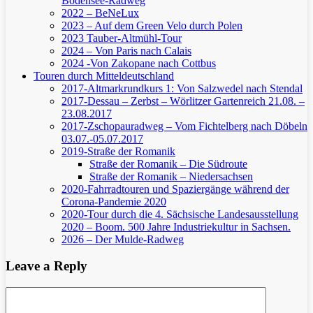
Bodensee-Radweg
2022 – BeNeLux
2023 – Auf dem Green Velo durch Polen
2023 Tauber-Altmühl-Tour
2024 – Von Paris nach Calais
2024 -Von Zakopane nach Cottbus
Touren durch Mitteldeutschland
2017-Altmarkrundkurs 1: Von Salzwedel nach Stendal
2017-Dessau – Zerbst – Wörlitzer Gartenreich
21.08. –
23.08.2017
2017-Zschopauradweg – Vom Fichtelberg nach Döbeln
03.07.-05.07.2017
2019-Straße der Romanik
Straße der Romanik – Die Südroute
Straße der Romanik – Niedersachsen
2020-Fahrradtouren und Spaziergänge während der
Corona-Pandemie 2020
2020-Tour durch die 4. Sächsische Landesausstellung
2020 – Boom. 500 Jahre Industriekultur in Sachsen.
2026 – Der Mulde-Radweg
Leave a Reply