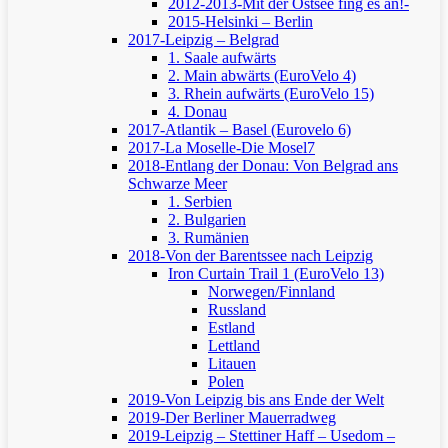
2012-2013-Mit der Ostsee fing es an!-
2015-Helsinki – Berlin
2017-Leipzig – Belgrad
1. Saale aufwärts
2. Main abwärts (EuroVelo 4)
3. Rhein aufwärts (EuroVelo 15)
4. Donau
2017-Atlantik – Basel (Eurovelo 6)
2017-La Moselle-Die Mosel7
2018-Entlang der Donau: Von Belgrad ans
Schwarze Meer
1. Serbien
2. Bulgarien
3. Rumänien
2018-Von der Barentssee nach Leipzig
Iron Curtain Trail 1 (EuroVelo 13)
Norwegen/Finnland
Russland
Estland
Lettland
Litauen
Polen
2019-Von Leipzig bis ans Ende der Welt
2019-Der Berliner Mauerradweg
2019-Leipzig – Stettiner Haff – Usedom –