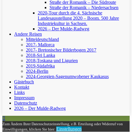
Straße der Romanik – Die Südroute
Straße der Romanik – Niedersachsen
2020-Tour durch die 4. Sächsische
Landesausstellung 2020 – Boom. 500 Jahre
Industriekultur in Sachsen.
2026 – Der Mulde-Radweg
Andere Reisen
Mitteldeutschland
2017- Mallorca
2017- Bretonischer Bilderbogen 2017
2018-Sri Lanka
2018-Toskana und Ligurien
2019-Südafrika
2024-Berlin
2024-Georgien-Sagenumwobener Kaukasus
Gästebuch
Kontakt
Links
Impressum
Datenschutz
2026 – Der Mulde-Radweg
Zum Ändern Ihrer Datenschutzeinstellung, z.B. Erteilung oder Widerruf von
Einstellungen
Einwilligungen, klicken Sie hier: