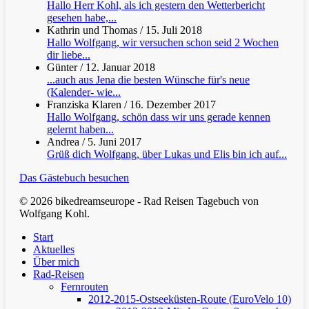
Hallo Herr Kohl, als ich gestern den Wetterbericht
gesehen habe,...
Kathrin und Thomas
/
15. Juli 2018
Hallo Wolfgang, wir versuchen schon seid 2 Wochen
dir liebe...
Günter
/
12. Januar 2018
...auch aus Jena die besten Wünsche für's neue
(Kalender- wie...
Franziska Klaren
/
16. Dezember 2017
Hallo Wolfgang, schön dass wir uns gerade kennen
gelernt haben...
Andrea
/
5. Juni 2017
Grüß dich Wolfgang, über Lukas und Elis bin ich auf...
Das Gästebuch besuchen
© 2026 bikedreamseurope - Rad Reisen Tagebuch von
Wolfgang Kohl.
Clos
Start
Men
Aktuelles
Über mich
Rad-Reisen
Fernrouten
2012-2015-Ostseeküsten-Route (EuroVelo 10)