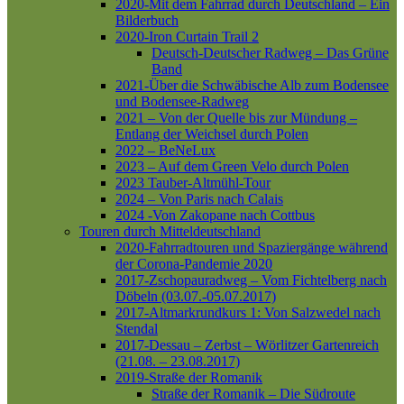
2020-Mit dem Fahrrad durch Deutschland – Ein
Bilderbuch
2020-Iron Curtain Trail 2
Deutsch-Deutscher Radweg – Das Grüne
Band
2021-Über die Schwäbische Alb zum Bodensee
und Bodensee-Radweg
2021 – Von der Quelle bis zur Mündung –
Entlang der Weichsel durch Polen
2022 – BeNeLux
2023 – Auf dem Green Velo durch Polen
2023 Tauber-Altmühl-Tour
2024 – Von Paris nach Calais
2024 -Von Zakopane nach Cottbus
Touren durch Mitteldeutschland
2020-Fahrradtouren und Spaziergänge während
der Corona-Pandemie 2020
2017-Zschopauradweg – Vom Fichtelberg nach
Döbeln (03.07.-05.07.2017)
2017-Altmarkrundkurs 1: Von Salzwedel nach
Stendal
2017-Dessau – Zerbst – Wörlitzer Gartenreich
(21.08. – 23.08.2017)
2019-Straße der Romanik
Straße der Romanik – Die Südroute