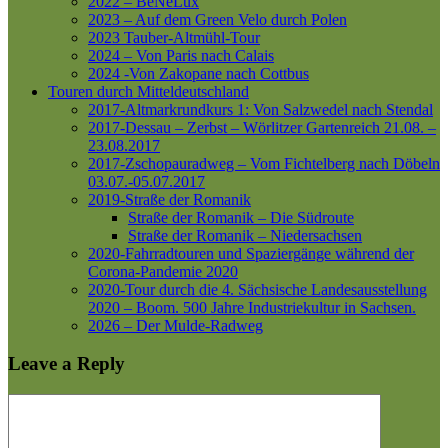
2022 – BeNeLux
2023 – Auf dem Green Velo durch Polen
2023 Tauber-Altmühl-Tour
2024 – Von Paris nach Calais
2024 -Von Zakopane nach Cottbus
Touren durch Mitteldeutschland
2017-Altmarkrundkurs 1: Von Salzwedel nach Stendal
2017-Dessau – Zerbst – Wörlitzer Gartenreich
21.08. –
23.08.2017
2017-Zschopauradweg – Vom Fichtelberg nach Döbeln
03.07.-05.07.2017
2019-Straße der Romanik
Straße der Romanik – Die Südroute
Straße der Romanik – Niedersachsen
2020-Fahrradtouren und Spaziergänge während der
Corona-Pandemie 2020
2020-Tour durch die 4. Sächsische Landesausstellung
2020 – Boom. 500 Jahre Industriekultur in Sachsen.
2026 – Der Mulde-Radweg
Leave a Reply