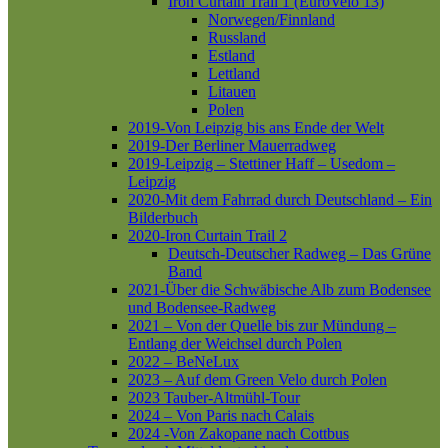
Iron Curtain Trail 1 (EuroVelo 13)
Norwegen/Finnland
Russland
Estland
Lettland
Litauen
Polen
2019-Von Leipzig bis ans Ende der Welt
2019-Der Berliner Mauerradweg
2019-Leipzig – Stettiner Haff – Usedom –
Leipzig
2020-Mit dem Fahrrad durch Deutschland – Ein
Bilderbuch
2020-Iron Curtain Trail 2
Deutsch-Deutscher Radweg – Das Grüne
Band
2021-Über die Schwäbische Alb zum Bodensee
und Bodensee-Radweg
2021 – Von der Quelle bis zur Mündung –
Entlang der Weichsel durch Polen
2022 – BeNeLux
2023 – Auf dem Green Velo durch Polen
2023 Tauber-Altmühl-Tour
2024 – Von Paris nach Calais
2024 -Von Zakopane nach Cottbus