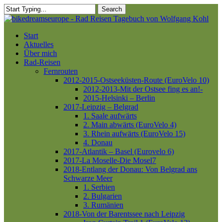
Skip
Search
to
Close
main
Search
content
Menu
Start
Aktuelles
Über mich
Rad-Reisen
Fernrouten
2012-2015-Ostseeküsten-Route (EuroVelo 10)
2012-2013-Mit der Ostsee fing es an!-
2015-Helsinki – Berlin
2017-Leipzig – Belgrad
1. Saale aufwärts
2. Main abwärts (EuroVelo 4)
3. Rhein aufwärts (EuroVelo 15)
4. Donau
2017-Atlantik – Basel (Eurovelo 6)
2017-La Moselle-Die Mosel7
2018-Entlang der Donau: Von Belgrad ans
Schwarze Meer
1. Serbien
2. Bulgarien
3. Rumänien
2018-Von der Barentssee nach Leipzig