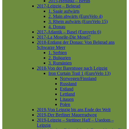
2015-Helsinki – Berlin
2017-Leipzig – Belgrad
1. Saale aufwärts
2. Main abwärts (EuroVelo 4)
3. Rhein aufwärts (EuroVelo 15)
4. Donau
2017-Atlantik – Basel (Eurovelo 6)
2017-La Moselle-Die Mosel7
2018-Entlang der Donau: Von Belgrad ans
Schwarze Meer
1. Serbien
2. Bulgarien
3. Rumänien
2018-Von der Barentssee nach Leipzig
Iron Curtain Trail 1 (EuroVelo 13)
Norwegen/Finnland
Russland
Estland
Lettland
Litauen
Polen
2019-Von Leipzig bis ans Ende der Welt
2019-Der Berliner Mauerradweg
2019-Leipzig – Stettiner Haff – Usedom –
Leipzig