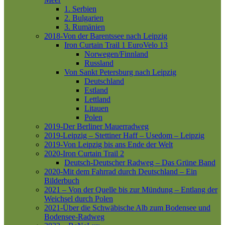
1. Serbien
2. Bulgarien
3. Rumänien
2018-Von der Barentssee nach Leipzig
Iron Curtain Trail 1
EuroVelo 13
Norwegen/Finnland
Russland
Von Sankt Petersburg nach Leipzig
Deutschland
Estland
Lettland
Litauen
Polen
2019-Der Berliner Mauerradweg
2019-Leipzig – Stettiner Haff – Usedom – Leipzig
2019-Von Leipzig bis ans Ende der Welt
2020-Iron Curtain Trail 2
Deutsch-Deutscher Radweg – Das Grüne Band
2020-Mit dem Fahrrad durch Deutschland – Ein
Bilderbuch
2021 – Von der Quelle bis zur Mündung – Entlang der
Weichsel durch Polen
2021-Über die Schwäbische Alb zum Bodensee und
Bodensee-Radweg