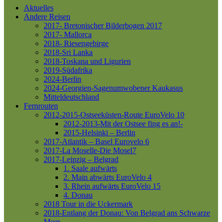
Aktuelles
Andere Reisen
2017- Bretonischer Bilderbogen 2017
2017- Mallorca
2018- Riesengebirge
2018-Sri Lanka
2018-Toskana und Ligurien
2019-Südafrika
2024-Berlin
2024-Georgien-Sagenumwobener Kaukasus
Mitteldeutschland
Fernrouten
2012-2015-Ostseeküsten-Route
EuroVelo 10
2012-2013-Mit der Ostsee fing es an!-
2015-Helsinki – Berlin
2017-Atlantik – Basel
Eurovelo 6
2017-La Moselle-Die Mosel7
2017-Leipzig – Belgrad
1. Saale aufwärts
2. Main abwärts
EuroVelo 4
3. Rhein aufwärts
EuroVelo 15
4. Donau
2018 Tour in die Uckermark
2018-Entlang der Donau: Von Belgrad ans Schwarze
Meer