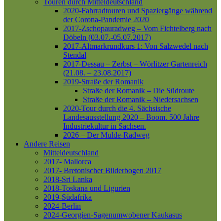
Touren durch Mitteldeutschland
2020-Fahrradtouren und Spaziergänge während
der Corona-Pandemie 2020
2017-Zschopauradweg – Vom Fichtelberg nach
Döbeln (03.07.-05.07.2017)
2017-Altmarkrundkurs 1: Von Salzwedel nach
Stendal
2017-Dessau – Zerbst – Wörlitzer Gartenreich
(21.08. – 23.08.2017)
2019-Straße der Romanik
Straße der Romanik – Die Südroute
Straße der Romanik – Niedersachsen
2020-Tour durch die 4. Sächsische
Landesausstellung 2020 – Boom. 500 Jahre
Industriekultur in Sachsen.
2026 – Der Mulde-Radweg
Andere Reisen
Mitteldeutschland
2017- Mallorca
2017- Bretonischer Bilderbogen 2017
2018-Sri Lanka
2018-Toskana und Ligurien
2019-Südafrika
2024-Berlin
2024-Georgien-Sagenumwobener Kaukasus