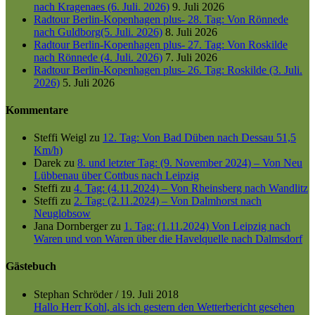
nach Kragenaes (6. Juli. 2026)
9. Juli 2026
Radtour Berlin-Kopenhagen plus- 28. Tag: Von Rönnede
nach Guldborg(5. Juli. 2026)
8. Juli 2026
Radtour Berlin-Kopenhagen plus- 27. Tag: Von Roskilde
nach Rönnede (4. Juli. 2026)
7. Juli 2026
Radtour Berlin-Kopenhagen plus- 26. Tag: Roskilde (3. Juli.
2026)
5. Juli 2026
Kommentare
Steffi Weigl
zu
12. Tag: Von Bad Düben nach Dessau 51,5
Km/h)
Darek
zu
8. und letzter Tag: (9. November 2024) – Von Neu
Lübbenau über Cottbus nach Leipzig
Steffi
zu
4. Tag: (4.11.2024) – Von Rheinsberg nach Wandlitz
Steffi
zu
2. Tag: (2.11.2024) – Von Dalmhorst nach
Neuglobsow
Jana Dornberger
zu
1. Tag: (1.11.2024) Von Leipzig nach
Waren und von Waren über die Havelquelle nach Dalmsdorf
Gästebuch
Stephan Schröder
/
19. Juli 2018
Hallo Herr Kohl, als ich gestern den Wetterbericht gesehen