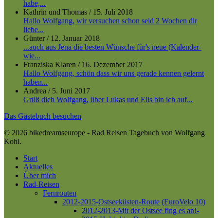
habe,...
Kathrin und Thomas
/
15. Juli 2018
Hallo Wolfgang, wir versuchen schon seid 2 Wochen dir
liebe...
Günter
/
12. Januar 2018
...auch aus Jena die besten Wünsche für's neue (Kalender-
wie...
Franziska Klaren
/
16. Dezember 2017
Hallo Wolfgang, schön dass wir uns gerade kennen gelernt
haben...
Andrea
/
5. Juni 2017
Grüß dich Wolfgang, über Lukas und Elis bin ich auf...
Das Gästebuch besuchen
© 2026 bikedreamseurope - Rad Reisen Tagebuch von Wolfgang
Kohl.
Close
Start
Menu
Aktuelles
Über mich
Rad-Reisen
Fernrouten
2012-2015-Ostseeküsten-Route (EuroVelo 10)
2012-2013-Mit der Ostsee fing es an!-