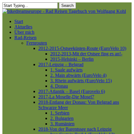
Skip
Search
to
Close
main
Search
content
Menu
Start
Aktuelles
Über mich
Rad-Reisen
Fernrouten
2012-2015-Ostseeküsten-Route (EuroVelo 10)
2012-2013-Mit der Ostsee fing es an!-
2015-Helsinki – Berlin
2017-Leipzig – Belgrad
1. Saale aufwärts
2. Main abwärts (EuroVelo 4)
3. Rhein aufwärts (EuroVelo 15)
4. Donau
2017-Atlantik – Basel (Eurovelo 6)
2017-La Moselle-Die Mosel7
2018-Entlang der Donau: Von Belgrad ans
Schwarze Meer
1. Serbien
2. Bulgarien
3. Rumänien
2018-Von der Barentssee nach Leipzig