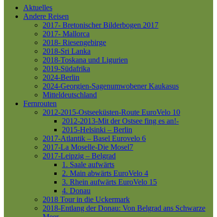
Aktuelles
Andere Reisen
2017- Bretonischer Bilderbogen 2017
2017- Mallorca
2018- Riesengebirge
2018-Sri Lanka
2018-Toskana und Ligurien
2019-Südafrika
2024-Berlin
2024-Georgien-Sagenumwobener Kaukasus
Mitteldeutschland
Fernrouten
2012-2015-Ostseeküsten-Route
EuroVelo 10
2012-2013-Mit der Ostsee fing es an!-
2015-Helsinki – Berlin
2017-Atlantik – Basel
Eurovelo 6
2017-La Moselle-Die Mosel7
2017-Leipzig – Belgrad
1. Saale aufwärts
2. Main abwärts
EuroVelo 4
3. Rhein aufwärts
EuroVelo 15
4. Donau
2018 Tour in die Uckermark
2018-Entlang der Donau: Von Belgrad ans Schwarze
Meer