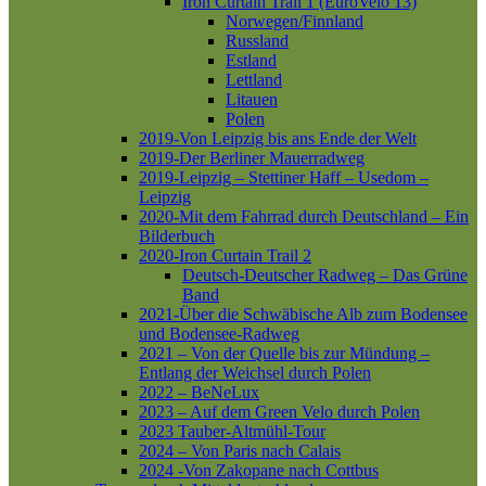
Iron Curtain Trail 1 (EuroVelo 13)
Norwegen/Finnland
Russland
Estland
Lettland
Litauen
Polen
2019-Von Leipzig bis ans Ende der Welt
2019-Der Berliner Mauerradweg
2019-Leipzig – Stettiner Haff – Usedom –
Leipzig
2020-Mit dem Fahrrad durch Deutschland – Ein
Bilderbuch
2020-Iron Curtain Trail 2
Deutsch-Deutscher Radweg – Das Grüne
Band
2021-Über die Schwäbische Alb zum Bodensee
und Bodensee-Radweg
2021 – Von der Quelle bis zur Mündung –
Entlang der Weichsel durch Polen
2022 – BeNeLux
2023 – Auf dem Green Velo durch Polen
2023 Tauber-Altmühl-Tour
2024 – Von Paris nach Calais
2024 -Von Zakopane nach Cottbus