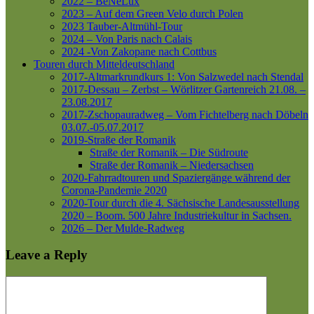
2022 – BeNeLux
2023 – Auf dem Green Velo durch Polen
2023 Tauber-Altmühl-Tour
2024 – Von Paris nach Calais
2024 -Von Zakopane nach Cottbus
Touren durch Mitteldeutschland
2017-Altmarkrundkurs 1: Von Salzwedel nach Stendal
2017-Dessau – Zerbst – Wörlitzer Gartenreich
21.08. –
23.08.2017
2017-Zschopauradweg – Vom Fichtelberg nach Döbeln
03.07.-05.07.2017
2019-Straße der Romanik
Straße der Romanik – Die Südroute
Straße der Romanik – Niedersachsen
2020-Fahrradtouren und Spaziergänge während der
Corona-Pandemie 2020
2020-Tour durch die 4. Sächsische Landesausstellung
2020 – Boom. 500 Jahre Industriekultur in Sachsen.
2026 – Der Mulde-Radweg
Leave a Reply