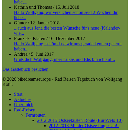
habe,...
Kathrin und Thomas
/
15. Juli 2018
Hallo Wolfgang, wir versuchen schon seid 2 Wochen dir
liebe...
Günter
/
12. Januar 2018
...auch aus Jena die besten Wünsche für's neue (Kalender-
wie...
Franziska Klaren
/
16. Dezember 2017
Hallo Wolfgang, schön dass wir uns gerade kennen gelernt
haben...
Andrea
/
5. Juni 2017
Grüß dich Wolfgang, über Lukas und Elis bin ich auf...
Das Gästebuch besuchen
© 2026 bikedreamseurope - Rad Reisen Tagebuch von Wolfgang
Kohl.
Close
Start
Menu
Aktuelles
Über mich
Rad-Reisen
Fernrouten
2012-2015-Ostseeküsten-Route (EuroVelo 10)
2012-2013-Mit der Ostsee fing es an!-