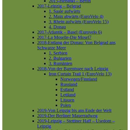
2015-Helsinki – Berlin
2017-Leipzig – Belgrad
1. Saale aufwärts
2. Main abwärts (EuroVelo 4)
3. Rhein aufwärts (EuroVelo 15)
4. Donau
2017-Atlantik – Basel (Eurovelo 6)
2017-La Moselle-Die Mosel7
2018-Entlang der Donau: Von Belgrad ans
Schwarze Meer
1. Serbien
2. Bulgarien
3. Rumänien
2018-Von der Barentssee nach Leipzig
Iron Curtain Trail 1 (EuroVelo 13)
Norwegen/Finnland
Russland
Estland
Lettland
Litauen
Polen
2019-Von Leipzig bis ans Ende der Welt
2019-Der Berliner Mauerradweg
2019-Leipzig – Stettiner Haff – Usedom –
Leipzig