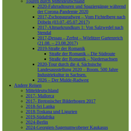
Touren durch Mitteldeutschland
2020-Fahrradtouren und Spaziergänge während
der Corona-Pandemie 2020
2017-Zschopauradweg – Vom Fichtelberg nach
Döbeln (03.07.-05.07.2017)
2017-Altmarkrundkurs 1: Von Salzwedel nach
Stendal
2017-Dessau – Zerbst – Wörlitzer Gartenreich
(21.08. – 23.08.2017)
2019-Straße der Romanik
Straße der Romanik – Die Südroute
Straße der Romanik – Niedersachsen
2020-Tour durch die 4. Sächsische
Landesausstellung 2020 – Boom. 500 Jahre
Industriekultur in Sachsen.
2026 – Der Mulde-Radweg
Andere Reisen
Mitteldeutschland
2017- Mallorca
2017- Bretonischer Bilderbogen 2017
2018-Sri Lanka
2018-Toskana und Ligurien
2019-Südafrika
2024-Berlin
2024-Georgien-Sagenumwobener Kaukasus