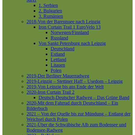
1. Serbien
2. Bulgarien
3. Rumänien
2018-Von der Barentssee nach Leipzig
Iron Curtain Trail 1
EuroVelo 13
Norwegen/Finnland
Russland
Von Sankt Petersburg nach Leipzig
Deutschland
Estland
Lettland
Litauen
Polen
2019-Der Berliner Mauerradweg
2019-Leipzig – Stettiner Haff – Usedom – Leipzig
2019-Von Leipzig bis ans Ende der Welt
2020-Iron Curtain Trail 2
Deutsch-Deutscher Radweg – Das Grüne Band
2020-Mit dem Fahrrad durch Deutschland – Ein
Bilderbuch
2021 – Von der Quelle bis zur Mündung – Entlang der
Weichsel durch Polen
2021-Über die Schwäbische Alb zum Bodensee und
Bodensee-Radweg