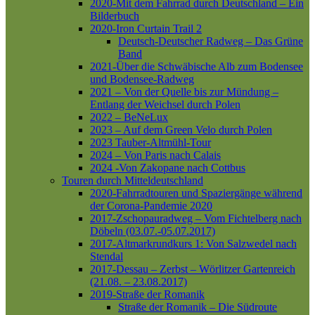
2020-Mit dem Fahrrad durch Deutschland – Ein
Bilderbuch
2020-Iron Curtain Trail 2
Deutsch-Deutscher Radweg – Das Grüne
Band
2021-Über die Schwäbische Alb zum Bodensee
und Bodensee-Radweg
2021 – Von der Quelle bis zur Mündung –
Entlang der Weichsel durch Polen
2022 – BeNeLux
2023 – Auf dem Green Velo durch Polen
2023 Tauber-Altmühl-Tour
2024 – Von Paris nach Calais
2024 -Von Zakopane nach Cottbus
Touren durch Mitteldeutschland
2020-Fahrradtouren und Spaziergänge während
der Corona-Pandemie 2020
2017-Zschopauradweg – Vom Fichtelberg nach
Döbeln (03.07.-05.07.2017)
2017-Altmarkrundkurs 1: Von Salzwedel nach
Stendal
2017-Dessau – Zerbst – Wörlitzer Gartenreich
(21.08. – 23.08.2017)
2019-Straße der Romanik
Straße der Romanik – Die Südroute