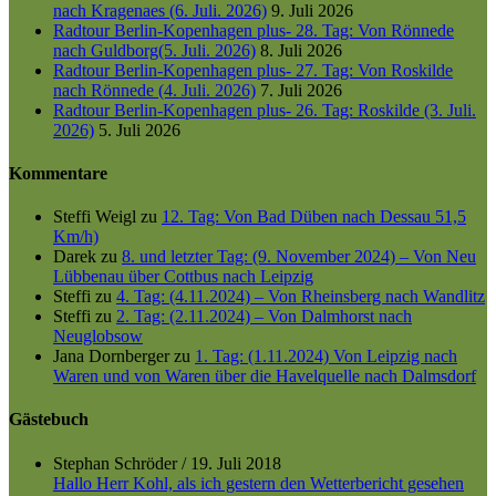
nach Kragenaes (6. Juli. 2026)
9. Juli 2026
Radtour Berlin-Kopenhagen plus- 28. Tag: Von Rönnede
nach Guldborg(5. Juli. 2026)
8. Juli 2026
Radtour Berlin-Kopenhagen plus- 27. Tag: Von Roskilde
nach Rönnede (4. Juli. 2026)
7. Juli 2026
Radtour Berlin-Kopenhagen plus- 26. Tag: Roskilde (3. Juli.
2026)
5. Juli 2026
Kommentare
Steffi Weigl
zu
12. Tag: Von Bad Düben nach Dessau 51,5
Km/h)
Darek
zu
8. und letzter Tag: (9. November 2024) – Von Neu
Lübbenau über Cottbus nach Leipzig
Steffi
zu
4. Tag: (4.11.2024) – Von Rheinsberg nach Wandlitz
Steffi
zu
2. Tag: (2.11.2024) – Von Dalmhorst nach
Neuglobsow
Jana Dornberger
zu
1. Tag: (1.11.2024) Von Leipzig nach
Waren und von Waren über die Havelquelle nach Dalmsdorf
Gästebuch
Stephan Schröder
/
19. Juli 2018
Hallo Herr Kohl, als ich gestern den Wetterbericht gesehen