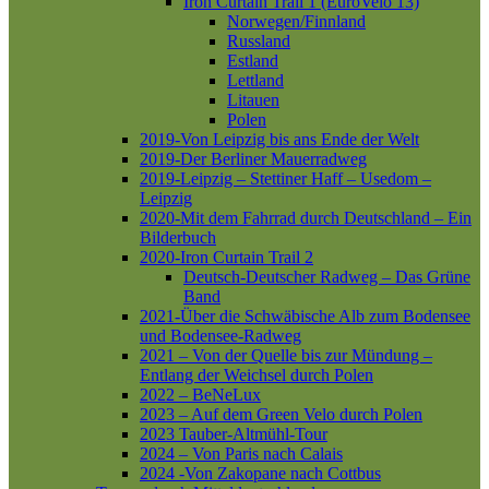
Iron Curtain Trail 1 (EuroVelo 13)
Norwegen/Finnland
Russland
Estland
Lettland
Litauen
Polen
2019-Von Leipzig bis ans Ende der Welt
2019-Der Berliner Mauerradweg
2019-Leipzig – Stettiner Haff – Usedom –
Leipzig
2020-Mit dem Fahrrad durch Deutschland – Ein
Bilderbuch
2020-Iron Curtain Trail 2
Deutsch-Deutscher Radweg – Das Grüne
Band
2021-Über die Schwäbische Alb zum Bodensee
und Bodensee-Radweg
2021 – Von der Quelle bis zur Mündung –
Entlang der Weichsel durch Polen
2022 – BeNeLux
2023 – Auf dem Green Velo durch Polen
2023 Tauber-Altmühl-Tour
2024 – Von Paris nach Calais
2024 -Von Zakopane nach Cottbus