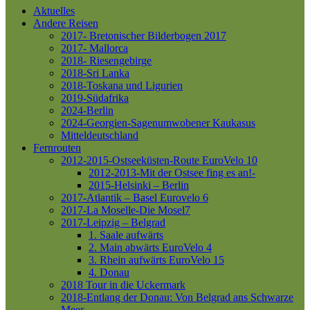
Aktuelles
Andere Reisen
2017- Bretonischer Bilderbogen 2017
2017- Mallorca
2018- Riesengebirge
2018-Sri Lanka
2018-Toskana und Ligurien
2019-Südafrika
2024-Berlin
2024-Georgien-Sagenumwobener Kaukasus
Mitteldeutschland
Fernrouten
2012-2015-Ostseeküsten-Route
EuroVelo 10
2012-2013-Mit der Ostsee fing es an!-
2015-Helsinki – Berlin
2017-Atlantik – Basel
Eurovelo 6
2017-La Moselle-Die Mosel7
2017-Leipzig – Belgrad
1. Saale aufwärts
2. Main abwärts
EuroVelo 4
3. Rhein aufwärts
EuroVelo 15
4. Donau
2018 Tour in die Uckermark
2018-Entlang der Donau: Von Belgrad ans Schwarze
Meer