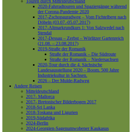
Touren durch Mitteldeutschland
2020-Fahrradtouren und Spaziergänge während
der Corona-Pandemie 2020
2017-Zschopauradweg – Vom Fichtelberg nach
Döbeln (03.07.-05.07.2017)
2017-Altmarkrundkurs 1: Von Salzwedel nach
Stendal
2017-Dessau – Zerbst – Wörlitzer Gartenreich
(21.08. – 23.08.2017)
2019-Straße der Romanik
Straße der Romanik – Die Südroute
Straße der Romanik – Niedersachsen
2020-Tour durch die 4. Sächsische
Landesausstellung 2020 – Boom. 500 Jahre
Industriekultur in Sachsen.
2026 – Der Mulde-Radweg
Andere Reisen
Mitteldeutschland
2017- Mallorca
2017- Bretonischer Bilderbogen 2017
2018-Sri Lanka
2018-Toskana und Ligurien
2019-Südafrika
2024-Berlin
2024-Georgien-Sagenumwobener Kaukasus