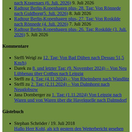
nach Kragenaes (6. Juli. 2026)
9. Juli 2026
Radtour Berlin-Kopenhagen plus- 28. Tag: Von Rönnede
nach Guldborg(5. Juli. 2026)
8. Juli 2026
Radtour Berlin-Kopenhagen plus- 27. Tag: Von Roskilde
nach Rönnede (4. Juli. 2026)
7. Juli 2026
Radtour Berlin-Kopenhagen plus- 26. Tag: Roskilde (3. Juli.
2026)
5. Juli 2026
Kommentare
Steffi Weigl
zu
12. Tag: Von Bad Düben nach Dessau 51,5
Km/h)
Darek
zu
8. und letzter Tag: (9. November 2024) – Von Neu
Lübbenau über Cottbus nach Leipzig
Steffi
zu
4. Tag: (4.11.2024) – Von Rheinsberg nach Wandlitz
Steffi
zu
2. Tag: (2.11.2024) – Von Dalmhorst nach
Neuglobsow
Jana Dornberger
zu
1. Tag: (1.11.2024) Von Leipzig nach
Waren und von Waren über die Havelquelle nach Dalmsdorf
Gästebuch
Stephan Schröder
/
19. Juli 2018
Hallo Herr Kohl, als ich gestern den Wetterbericht gesehen