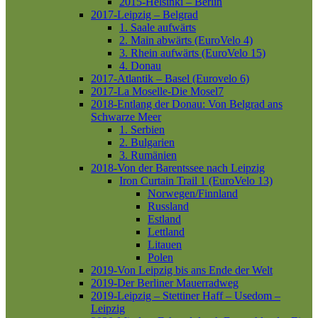
2015-Helsinki – Berlin
2017-Leipzig – Belgrad
1. Saale aufwärts
2. Main abwärts (EuroVelo 4)
3. Rhein aufwärts (EuroVelo 15)
4. Donau
2017-Atlantik – Basel (Eurovelo 6)
2017-La Moselle-Die Mosel7
2018-Entlang der Donau: Von Belgrad ans
Schwarze Meer
1. Serbien
2. Bulgarien
3. Rumänien
2018-Von der Barentssee nach Leipzig
Iron Curtain Trail 1 (EuroVelo 13)
Norwegen/Finnland
Russland
Estland
Lettland
Litauen
Polen
2019-Von Leipzig bis ans Ende der Welt
2019-Der Berliner Mauerradweg
2019-Leipzig – Stettiner Haff – Usedom –
Leipzig