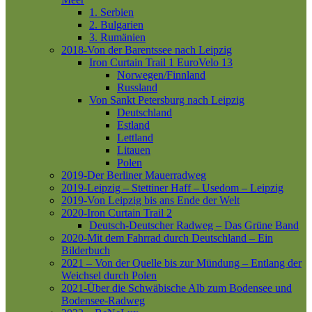
1. Serbien
2. Bulgarien
3. Rumänien
2018-Von der Barentssee nach Leipzig
Iron Curtain Trail 1
EuroVelo 13
Norwegen/Finnland
Russland
Von Sankt Petersburg nach Leipzig
Deutschland
Estland
Lettland
Litauen
Polen
2019-Der Berliner Mauerradweg
2019-Leipzig – Stettiner Haff – Usedom – Leipzig
2019-Von Leipzig bis ans Ende der Welt
2020-Iron Curtain Trail 2
Deutsch-Deutscher Radweg – Das Grüne Band
2020-Mit dem Fahrrad durch Deutschland – Ein
Bilderbuch
2021 – Von der Quelle bis zur Mündung – Entlang der
Weichsel durch Polen
2021-Über die Schwäbische Alb zum Bodensee und
Bodensee-Radweg