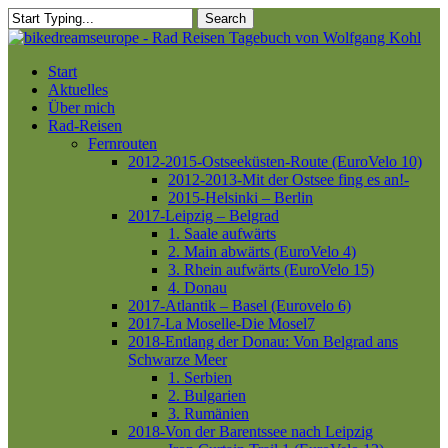
Skip
Search
to
Close
main
Search
content
Menu
Start
Aktuelles
Über mich
Rad-Reisen
Fernrouten
2012-2015-Ostseeküsten-Route (EuroVelo 10)
2012-2013-Mit der Ostsee fing es an!-
2015-Helsinki – Berlin
2017-Leipzig – Belgrad
1. Saale aufwärts
2. Main abwärts (EuroVelo 4)
3. Rhein aufwärts (EuroVelo 15)
4. Donau
2017-Atlantik – Basel (Eurovelo 6)
2017-La Moselle-Die Mosel7
2018-Entlang der Donau: Von Belgrad ans
Schwarze Meer
1. Serbien
2. Bulgarien
3. Rumänien
2018-Von der Barentssee nach Leipzig