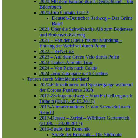
2020-Mit dem Fahrrad durch Deutschland – Ein
Bilderbuch
2020-Iron Curtain Trail 2
Deutsch-Deutscher Radweg – Das Grüne
Band
2021-Über die Schwäbische Alb zum Bodensee
und Bodensee-Radweg
2021 – Von der Quelle bis zur Mündung –
Entlang der Weichsel durch Polen
2022 – BeNeLux
2023 – Auf dem Green Velo durch Polen
2023 Tauber-Altmühl-Tour
2024 – Von Paris nach Calais
2024 -Von Zakopane nach Cottbus
Touren durch Mitteldeutschland
2020-Fahrradtouren und Spaziergänge während
der Corona-Pandemie 2020
2017-Zschopauradweg – Vom Fichtelberg nach
Döbeln (03.07.-05.07.2017)
2017-Altmarkrundkurs 1: Von Salzwedel nach
Stendal
2017-Dessau – Zerbst – Wörlitzer Gartenreich
(21.08. – 23.08.2017)
2019-Straße der Romanik
Straße der Romanik – Die Südroute