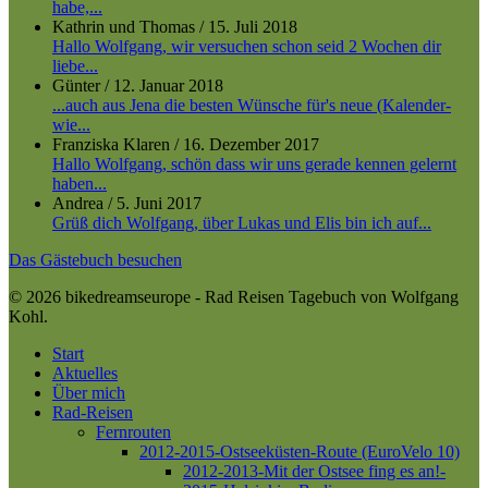
habe,...
Kathrin und Thomas
/
15. Juli 2018
Hallo Wolfgang, wir versuchen schon seid 2 Wochen dir
liebe...
Günter
/
12. Januar 2018
...auch aus Jena die besten Wünsche für's neue (Kalender-
wie...
Franziska Klaren
/
16. Dezember 2017
Hallo Wolfgang, schön dass wir uns gerade kennen gelernt
haben...
Andrea
/
5. Juni 2017
Grüß dich Wolfgang, über Lukas und Elis bin ich auf...
Das Gästebuch besuchen
© 2026 bikedreamseurope - Rad Reisen Tagebuch von Wolfgang
Kohl.
Close
Start
Menu
Aktuelles
Über mich
Rad-Reisen
Fernrouten
2012-2015-Ostseeküsten-Route (EuroVelo 10)
2012-2013-Mit der Ostsee fing es an!-