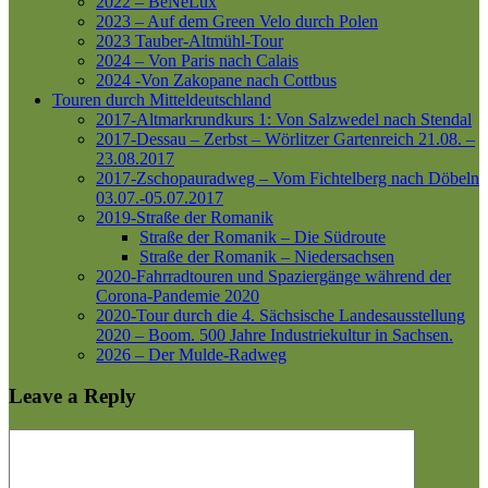
2022 – BeNeLux
2023 – Auf dem Green Velo durch Polen
2023 Tauber-Altmühl-Tour
2024 – Von Paris nach Calais
2024 -Von Zakopane nach Cottbus
Touren durch Mitteldeutschland
2017-Altmarkrundkurs 1: Von Salzwedel nach Stendal
2017-Dessau – Zerbst – Wörlitzer Gartenreich
21.08. –
23.08.2017
2017-Zschopauradweg – Vom Fichtelberg nach Döbeln
03.07.-05.07.2017
2019-Straße der Romanik
Straße der Romanik – Die Südroute
Straße der Romanik – Niedersachsen
2020-Fahrradtouren und Spaziergänge während der
Corona-Pandemie 2020
2020-Tour durch die 4. Sächsische Landesausstellung
2020 – Boom. 500 Jahre Industriekultur in Sachsen.
2026 – Der Mulde-Radweg
Leave a Reply