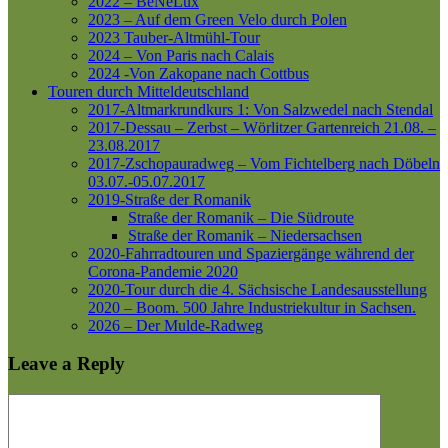
2022 – BeNeLux
2023 – Auf dem Green Velo durch Polen
2023 Tauber-Altmühl-Tour
2024 – Von Paris nach Calais
2024 -Von Zakopane nach Cottbus
Touren durch Mitteldeutschland
2017-Altmarkrundkurs 1: Von Salzwedel nach Stendal
2017-Dessau – Zerbst – Wörlitzer Gartenreich
21.08. –
23.08.2017
2017-Zschopauradweg – Vom Fichtelberg nach Döbeln
03.07.-05.07.2017
2019-Straße der Romanik
Straße der Romanik – Die Südroute
Straße der Romanik – Niedersachsen
2020-Fahrradtouren und Spaziergänge während der
Corona-Pandemie 2020
2020-Tour durch die 4. Sächsische Landesausstellung
2020 – Boom. 500 Jahre Industriekultur in Sachsen.
2026 – Der Mulde-Radweg
Leave a Reply