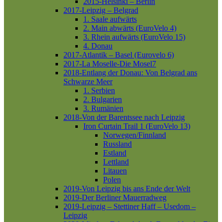
2015-Helsinki – Berlin
2017-Leipzig – Belgrad
1. Saale aufwärts
2. Main abwärts (EuroVelo 4)
3. Rhein aufwärts (EuroVelo 15)
4. Donau
2017-Atlantik – Basel (Eurovelo 6)
2017-La Moselle-Die Mosel7
2018-Entlang der Donau: Von Belgrad ans
Schwarze Meer
1. Serbien
2. Bulgarien
3. Rumänien
2018-Von der Barentssee nach Leipzig
Iron Curtain Trail 1 (EuroVelo 13)
Norwegen/Finnland
Russland
Estland
Lettland
Litauen
Polen
2019-Von Leipzig bis ans Ende der Welt
2019-Der Berliner Mauerradweg
2019-Leipzig – Stettiner Haff – Usedom –
Leipzig