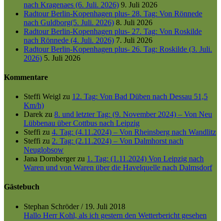
nach Kragenaes (6. Juli. 2026)
9. Juli 2026
Radtour Berlin-Kopenhagen plus- 28. Tag: Von Rönnede
nach Guldborg(5. Juli. 2026)
8. Juli 2026
Radtour Berlin-Kopenhagen plus- 27. Tag: Von Roskilde
nach Rönnede (4. Juli. 2026)
7. Juli 2026
Radtour Berlin-Kopenhagen plus- 26. Tag: Roskilde (3. Juli.
2026)
5. Juli 2026
Kommentare
Steffi Weigl
zu
12. Tag: Von Bad Düben nach Dessau 51,5
Km/h)
Darek
zu
8. und letzter Tag: (9. November 2024) – Von Neu
Lübbenau über Cottbus nach Leipzig
Steffi
zu
4. Tag: (4.11.2024) – Von Rheinsberg nach Wandlitz
Steffi
zu
2. Tag: (2.11.2024) – Von Dalmhorst nach
Neuglobsow
Jana Dornberger
zu
1. Tag: (1.11.2024) Von Leipzig nach
Waren und von Waren über die Havelquelle nach Dalmsdorf
Gästebuch
Stephan Schröder
/
19. Juli 2018
Hallo Herr Kohl, als ich gestern den Wetterbericht gesehen