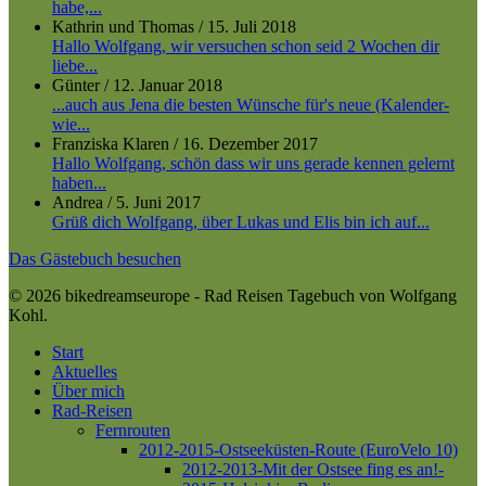
habe,...
Kathrin und Thomas
/
15. Juli 2018
Hallo Wolfgang, wir versuchen schon seid 2 Wochen dir
liebe...
Günter
/
12. Januar 2018
...auch aus Jena die besten Wünsche für's neue (Kalender-
wie...
Franziska Klaren
/
16. Dezember 2017
Hallo Wolfgang, schön dass wir uns gerade kennen gelernt
haben...
Andrea
/
5. Juni 2017
Grüß dich Wolfgang, über Lukas und Elis bin ich auf...
Das Gästebuch besuchen
© 2026 bikedreamseurope - Rad Reisen Tagebuch von Wolfgang
Kohl.
Close
Start
Menu
Aktuelles
Über mich
Rad-Reisen
Fernrouten
2012-2015-Ostseeküsten-Route (EuroVelo 10)
2012-2013-Mit der Ostsee fing es an!-