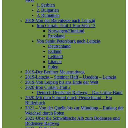
1. Serbien
2. Bulgarien
3. Rumänien
2018-Von der Barentssee nach Leipzig
Iron Curtain Trail 1
EuroVelo 13
Norwegen/Finnland
Russland
Von Sankt Petersburg nach Leipzig
Deutschland
Estland
Lettland
Litauen
Polen
2019-Der Berliner Mauerradweg
2019-Leipzig – Stettiner Haff – Usedom – Leipzig
2019-Von Leipzig bis ans Ende der Welt
2020-Iron Curtain Trail 2
Deutsch-Deutscher Radweg – Das Grüne Band
2020-Mit dem Fahrrad durch Deutschland – Ein
Bilderbuch
2021 – Von der Quelle bis zur Mündung – Entlang der
Weichsel durch Polen
2021-Über die Schwäbische Alb zum Bodensee und
Bodensee-Radweg