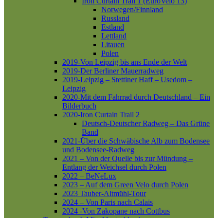
Iron Curtain Trail 1 (EuroVelo 13)
Norwegen/Finnland
Russland
Estland
Lettland
Litauen
Polen
2019-Von Leipzig bis ans Ende der Welt
2019-Der Berliner Mauerradweg
2019-Leipzig – Stettiner Haff – Usedom –
Leipzig
2020-Mit dem Fahrrad durch Deutschland – Ein
Bilderbuch
2020-Iron Curtain Trail 2
Deutsch-Deutscher Radweg – Das Grüne
Band
2021-Über die Schwäbische Alb zum Bodensee
und Bodensee-Radweg
2021 – Von der Quelle bis zur Mündung –
Entlang der Weichsel durch Polen
2022 – BeNeLux
2023 – Auf dem Green Velo durch Polen
2023 Tauber-Altmühl-Tour
2024 – Von Paris nach Calais
2024 -Von Zakopane nach Cottbus