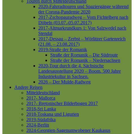
Touren durch Mitteldeutschland
2020-Fahrradtouren und Spaziergänge während
der Corona-Pandemie 2020
2017-Zschopauradweg – Vom Fichtelberg nach
Döbeln (03.07.-05.07.2017)
2017-Altmarkrundkurs 1: Von Salzwedel nach
Stendal
2017-Dessau – Zerbst – Wörlitzer Gartenreich
(21.08. – 23.08.2017)
2019-Straße der Romanik
Straße der Romanik – Die Südroute
Straße der Romanik – Niedersachsen
2020-Tour durch die 4. Sächsische
Landesausstellung 2020 – Boom. 500 Jahre
Industriekultur in Sachsen.
2026 – Der Mulde-Radweg
Andere Reisen
Mitteldeutschland
2017- Mallorca
2017- Bretonischer Bilderbogen 2017
2018-Sri Lanka
2018-Toskana und Ligurien
2019-Südafrika
2024-Berlin
2024-Georgien-Sagenumwobener Kaukasus