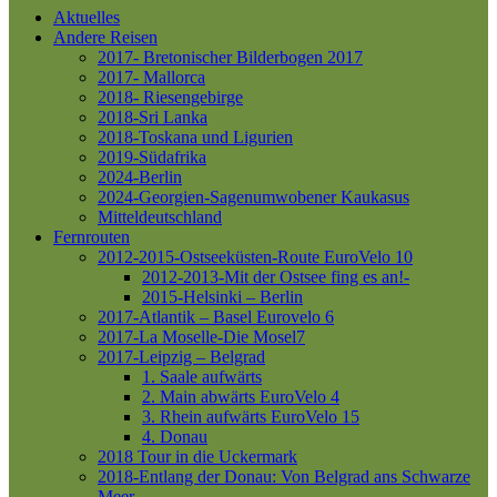
Aktuelles
Andere Reisen
2017- Bretonischer Bilderbogen 2017
2017- Mallorca
2018- Riesengebirge
2018-Sri Lanka
2018-Toskana und Ligurien
2019-Südafrika
2024-Berlin
2024-Georgien-Sagenumwobener Kaukasus
Mitteldeutschland
Fernrouten
2012-2015-Ostseeküsten-Route
EuroVelo 10
2012-2013-Mit der Ostsee fing es an!-
2015-Helsinki – Berlin
2017-Atlantik – Basel
Eurovelo 6
2017-La Moselle-Die Mosel7
2017-Leipzig – Belgrad
1. Saale aufwärts
2. Main abwärts
EuroVelo 4
3. Rhein aufwärts
EuroVelo 15
4. Donau
2018 Tour in die Uckermark
2018-Entlang der Donau: Von Belgrad ans Schwarze
Meer