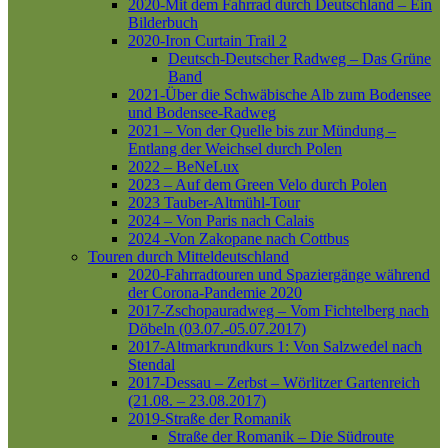
2020-Mit dem Fahrrad durch Deutschland – Ein
Bilderbuch
2020-Iron Curtain Trail 2
Deutsch-Deutscher Radweg – Das Grüne
Band
2021-Über die Schwäbische Alb zum Bodensee
und Bodensee-Radweg
2021 – Von der Quelle bis zur Mündung –
Entlang der Weichsel durch Polen
2022 – BeNeLux
2023 – Auf dem Green Velo durch Polen
2023 Tauber-Altmühl-Tour
2024 – Von Paris nach Calais
2024 -Von Zakopane nach Cottbus
Touren durch Mitteldeutschland
2020-Fahrradtouren und Spaziergänge während
der Corona-Pandemie 2020
2017-Zschopauradweg – Vom Fichtelberg nach
Döbeln (03.07.-05.07.2017)
2017-Altmarkrundkurs 1: Von Salzwedel nach
Stendal
2017-Dessau – Zerbst – Wörlitzer Gartenreich
(21.08. – 23.08.2017)
2019-Straße der Romanik
Straße der Romanik – Die Südroute