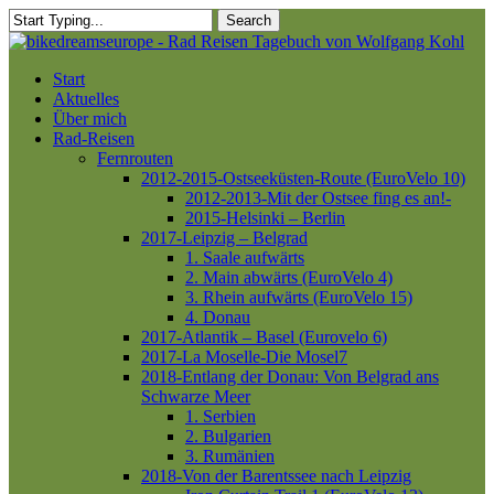
Skip
Search
to
Close
main
Search
content
Menu
Start
Aktuelles
Über mich
Rad-Reisen
Fernrouten
2012-2015-Ostseeküsten-Route (EuroVelo 10)
2012-2013-Mit der Ostsee fing es an!-
2015-Helsinki – Berlin
2017-Leipzig – Belgrad
1. Saale aufwärts
2. Main abwärts (EuroVelo 4)
3. Rhein aufwärts (EuroVelo 15)
4. Donau
2017-Atlantik – Basel (Eurovelo 6)
2017-La Moselle-Die Mosel7
2018-Entlang der Donau: Von Belgrad ans
Schwarze Meer
1. Serbien
2. Bulgarien
3. Rumänien
2018-Von der Barentssee nach Leipzig