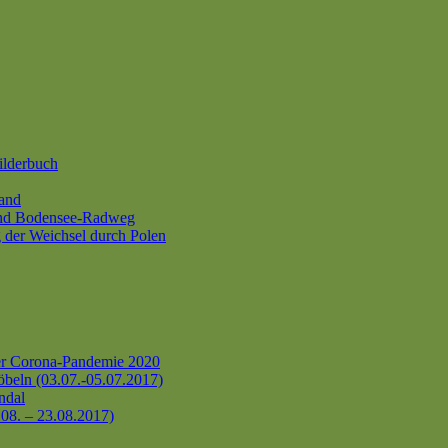
ilderbuch
and
und Bodensee-Radweg
 der Weichsel durch Polen
er Corona-Pandemie 2020
beln (03.07.-05.07.2017)
ndal
.08. – 23.08.2017)