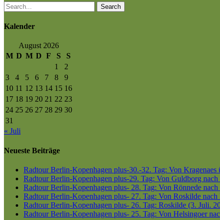
Search
Kalender
August 2026
M
D
M
D
F
S
S
1
2
3
4
5
6
7
8
9
10
11
12
13
14
15
16
17
18
19
20
21
22
23
24
25
26
27
28
29
30
31
« Juli
Neueste Beiträge
Radtour Berlin-Kopenhagen plus-30.-32. Tag: Von Kragenaes üb
Radtour Berlin-Kopenhagen plus-29. Tag: Von Guldborg nach K
Radtour Berlin-Kopenhagen plus- 28. Tag: Von Rönnede nach G
Radtour Berlin-Kopenhagen plus- 27. Tag: Von Roskilde nach 
Radtour Berlin-Kopenhagen plus- 26. Tag: Roskilde (3. Juli. 2
Radtour Berlin-Kopenhagen plus- 25. Tag: Von Helsingoer nach