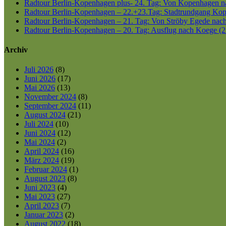
Radtour Berlin-Kopenhagen plus- 24. Tag: Von Kopenhagen nac
Radtour Berlin-Kopenhagen – 22.+23.Tag: Stadtrundgang Kop
Radtour Berlin-Kopenhagen – 21. Tag: Von Ströby Egede nac
Radtour Berlin-Kopenhagen – 20. Tag: Ausflug nach Koege (2
Archiv
Juli 2026
(8)
Juni 2026
(17)
Mai 2026
(13)
November 2024
(8)
September 2024
(11)
August 2024
(21)
Juli 2024
(10)
Juni 2024
(12)
Mai 2024
(2)
April 2024
(16)
März 2024
(19)
Februar 2024
(1)
August 2023
(8)
Juni 2023
(4)
Mai 2023
(27)
April 2023
(7)
Januar 2023
(2)
August 2022
(18)