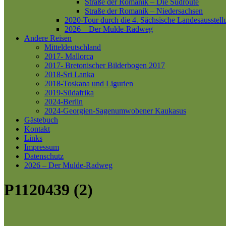
Straße der Romanik – Die Südroute
Straße der Romanik – Niedersachsen
2020-Tour durch die 4. Sächsische Landesausstell
2026 – Der Mulde-Radweg
Andere Reisen
Mitteldeutschland
2017- Mallorca
2017- Bretonischer Bilderbogen 2017
2018-Sri Lanka
2018-Toskana und Ligurien
2019-Südafrika
2024-Berlin
2024-Georgien-Sagenumwobener Kaukasus
Gästebuch
Kontakt
Links
Impressum
Datenschutz
2026 – Der Mulde-Radweg
P1120439 (2)