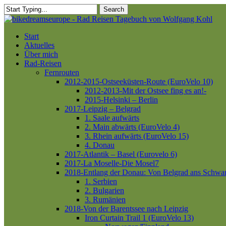
Skip
Search
to
Close
main
Search
content
Menu
Start
Aktuelles
Über mich
Rad-Reisen
Fernrouten
2012-2015-Ostseeküsten-Route (EuroVelo 10)
2012-2013-Mit der Ostsee fing es an!-
2015-Helsinki – Berlin
2017-Leipzig – Belgrad
1. Saale aufwärts
2. Main abwärts (EuroVelo 4)
3. Rhein aufwärts (EuroVelo 15)
4. Donau
2017-Atlantik – Basel (Eurovelo 6)
2017-La Moselle-Die Mosel7
2018-Entlang der Donau: Von Belgrad ans Schwa
1. Serbien
2. Bulgarien
3. Rumänien
2018-Von der Barentssee nach Leipzig
Iron Curtain Trail 1 (EuroVelo 13)