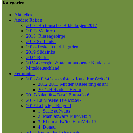
Kategorien
Aktuelles
Andere Reisen
2017- Bretonischer Bilderbogen 2017
2017- Mallorca
2018- Riesengebirge
2018-Sri Lanka
2018-Toskana und Ligurien
2019-Südafrika
2024-Berlin
2024-Georgien-Sagenumwobener Kaukasus
Mitteldeutschland
Fernrouten
2012-2015-Ostseeküsten-Route
EuroVelo 10
2012-2013-Mit der Ostsee fing es an!-
2015-Helsinki – Berlin
2017-Atlantik – Basel
Eurovelo 6
2017-La Moselle-Die Mosel7
2017-Leipzig – Belgrad
1. Saale aufwärts
2. Main abwärts
EuroVelo 4
3. Rhein aufwärts
EuroVelo 15
4. Donau
2018 Tour in die Uckermark