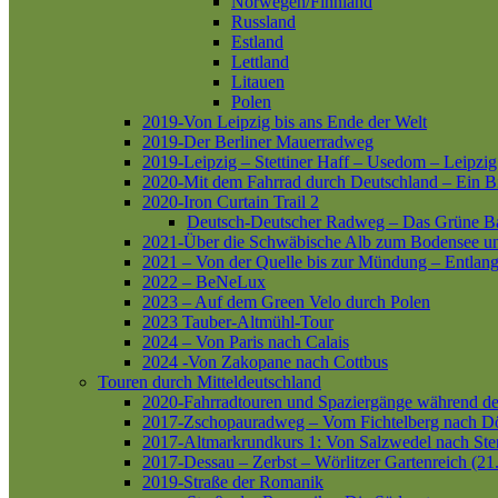
Norwegen/Finnland
Russland
Estland
Lettland
Litauen
Polen
2019-Von Leipzig bis ans Ende der Welt
2019-Der Berliner Mauerradweg
2019-Leipzig – Stettiner Haff – Usedom – Leipzig
2020-Mit dem Fahrrad durch Deutschland – Ein B
2020-Iron Curtain Trail 2
Deutsch-Deutscher Radweg – Das Grüne B
2021-Über die Schwäbische Alb zum Bodensee 
2021 – Von der Quelle bis zur Mündung – Entlang
2022 – BeNeLux
2023 – Auf dem Green Velo durch Polen
2023 Tauber-Altmühl-Tour
2024 – Von Paris nach Calais
2024 -Von Zakopane nach Cottbus
Touren durch Mitteldeutschland
2020-Fahrradtouren und Spaziergänge während d
2017-Zschopauradweg – Vom Fichtelberg nach Dö
2017-Altmarkrundkurs 1: Von Salzwedel nach Ste
2017-Dessau – Zerbst – Wörlitzer Gartenreich (21
2019-Straße der Romanik