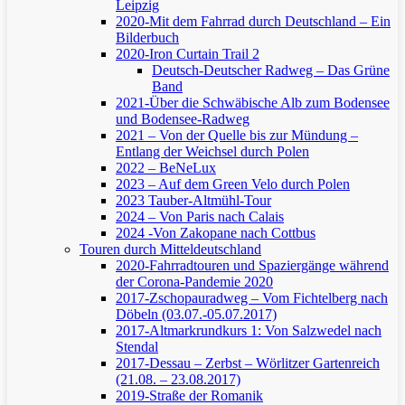
Leipzig
2020-Mit dem Fahrrad durch Deutschland – Ein
Bilderbuch
2020-Iron Curtain Trail 2
Deutsch-Deutscher Radweg – Das Grüne
Band
2021-Über die Schwäbische Alb zum Bodensee
und Bodensee-Radweg
2021 – Von der Quelle bis zur Mündung –
Entlang der Weichsel durch Polen
2022 – BeNeLux
2023 – Auf dem Green Velo durch Polen
2023 Tauber-Altmühl-Tour
2024 – Von Paris nach Calais
2024 -Von Zakopane nach Cottbus
Touren durch Mitteldeutschland
2020-Fahrradtouren und Spaziergänge während
der Corona-Pandemie 2020
2017-Zschopauradweg – Vom Fichtelberg nach
Döbeln (03.07.-05.07.2017)
2017-Altmarkrundkurs 1: Von Salzwedel nach
Stendal
2017-Dessau – Zerbst – Wörlitzer Gartenreich
(21.08. – 23.08.2017)
2019-Straße der Romanik