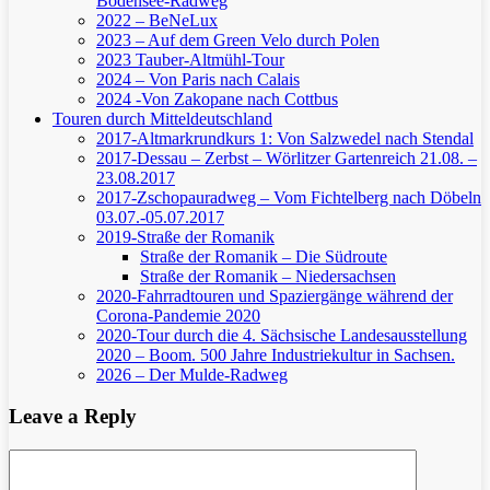
Bodensee-Radweg
2022 – BeNeLux
2023 – Auf dem Green Velo durch Polen
2023 Tauber-Altmühl-Tour
2024 – Von Paris nach Calais
2024 -Von Zakopane nach Cottbus
Touren durch Mitteldeutschland
2017-Altmarkrundkurs 1: Von Salzwedel nach Stendal
2017-Dessau – Zerbst – Wörlitzer Gartenreich
21.08. –
23.08.2017
2017-Zschopauradweg – Vom Fichtelberg nach Döbeln
03.07.-05.07.2017
2019-Straße der Romanik
Straße der Romanik – Die Südroute
Straße der Romanik – Niedersachsen
2020-Fahrradtouren und Spaziergänge während der
Corona-Pandemie 2020
2020-Tour durch die 4. Sächsische Landesausstellung
2020 – Boom. 500 Jahre Industriekultur in Sachsen.
2026 – Der Mulde-Radweg
Leave a Reply