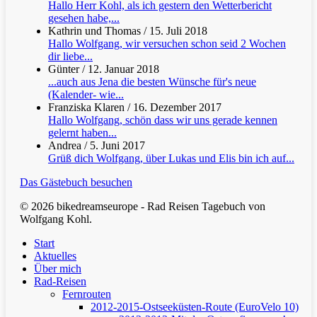
Hallo Herr Kohl, als ich gestern den Wetterbericht
gesehen habe,...
Kathrin und Thomas
/
15. Juli 2018
Hallo Wolfgang, wir versuchen schon seid 2 Wochen
dir liebe...
Günter
/
12. Januar 2018
...auch aus Jena die besten Wünsche für's neue
(Kalender- wie...
Franziska Klaren
/
16. Dezember 2017
Hallo Wolfgang, schön dass wir uns gerade kennen
gelernt haben...
Andrea
/
5. Juni 2017
Grüß dich Wolfgang, über Lukas und Elis bin ich auf...
Das Gästebuch besuchen
© 2026 bikedreamseurope - Rad Reisen Tagebuch von
Wolfgang Kohl.
Clos
Start
Men
Aktuelles
Über mich
Rad-Reisen
Fernrouten
2012-2015-Ostseeküsten-Route (EuroVelo 10)