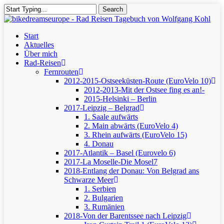
Skip
Search
to
Close
main
Search
content
Menu
Start
Aktuelles
Über mich
Rad-Reisen
Fernrouten
2012-2015-Ostseeküsten-Route (EuroVelo 10)
2012-2013-Mit der Ostsee fing es an!-
2015-Helsinki – Berlin
2017-Leipzig – Belgrad
1. Saale aufwärts
2. Main abwärts (EuroVelo 4)
3. Rhein aufwärts (EuroVelo 15)
4. Donau
2017-Atlantik – Basel (Eurovelo 6)
2017-La Moselle-Die Mosel7
2018-Entlang der Donau: Von Belgrad ans
Schwarze Meer
1. Serbien
2. Bulgarien
3. Rumänien
2018-Von der Barentssee nach Leipzig