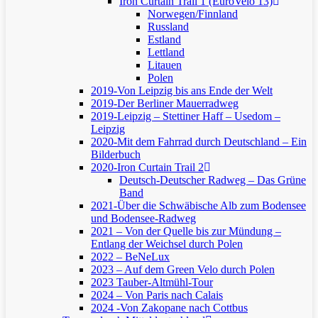
Iron Curtain Trail 1 (EuroVelo 13)
Norwegen/Finnland
Russland
Estland
Lettland
Litauen
Polen
2019-Von Leipzig bis ans Ende der Welt
2019-Der Berliner Mauerradweg
2019-Leipzig – Stettiner Haff – Usedom –
Leipzig
2020-Mit dem Fahrrad durch Deutschland – Ein
Bilderbuch
2020-Iron Curtain Trail 2
Deutsch-Deutscher Radweg – Das Grüne
Band
2021-Über die Schwäbische Alb zum Bodensee
und Bodensee-Radweg
2021 – Von der Quelle bis zur Mündung –
Entlang der Weichsel durch Polen
2022 – BeNeLux
2023 – Auf dem Green Velo durch Polen
2023 Tauber-Altmühl-Tour
2024 – Von Paris nach Calais
2024 -Von Zakopane nach Cottbus