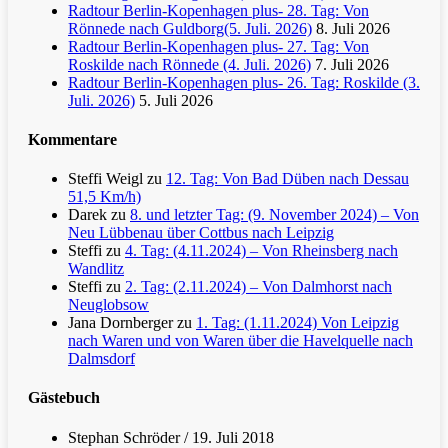
Radtour Berlin-Kopenhagen plus- 28. Tag: Von
Rönnede nach Guldborg(5. Juli. 2026)
8. Juli 2026
Radtour Berlin-Kopenhagen plus- 27. Tag: Von
Roskilde nach Rönnede (4. Juli. 2026)
7. Juli 2026
Radtour Berlin-Kopenhagen plus- 26. Tag: Roskilde (3.
Juli. 2026)
5. Juli 2026
Kommentare
Steffi Weigl
zu
12. Tag: Von Bad Düben nach Dessau
51,5 Km/h)
Darek
zu
8. und letzter Tag: (9. November 2024) – Von
Neu Lübbenau über Cottbus nach Leipzig
Steffi
zu
4. Tag: (4.11.2024) – Von Rheinsberg nach
Wandlitz
Steffi
zu
2. Tag: (2.11.2024) – Von Dalmhorst nach
Neuglobsow
Jana Dornberger
zu
1. Tag: (1.11.2024) Von Leipzig
nach Waren und von Waren über die Havelquelle nach
Dalmsdorf
Gästebuch
Stephan Schröder
/
19. Juli 2018