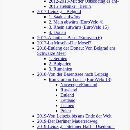
2012-2013-Mit der Ostsee fing es an!-
2015-Helsinki – Berlin
2017-Leipzig – Belgrad
1. Saale aufwärts
2. Main abwärts (EuroVelo 4)
3. Rhein aufwärts (EuroVelo 15)
4. Donau
2017-Atlantik – Basel (Eurovelo 6)
2017-La Moselle-Die Mosel7
2018-Entlang der Donau: Von Belgrad ans
Schwarze Meer
1. Serbien
2. Bulgarien
3. Rumänien
2018-Von der Barentssee nach Leipzig
Iron Curtain Trail 1 (EuroVelo 13)
Norwegen/Finnland
Russland
Estland
Lettland
Litauen
Polen
2019-Von Leipzig bis ans Ende der Welt
2019-Der Berliner Mauerradweg
2019-Leipzig – Stettiner Haff – Usedom –