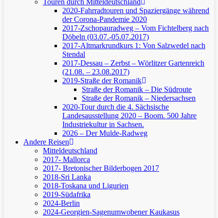
Touren durch Mitteldeutschland
2020-Fahrradtouren und Spaziergänge während
der Corona-Pandemie 2020
2017-Zschopauradweg – Vom Fichtelberg nach
Döbeln (03.07.-05.07.2017)
2017-Altmarkrundkurs 1: Von Salzwedel nach
Stendal
2017-Dessau – Zerbst – Wörlitzer Gartenreich
(21.08. – 23.08.2017)
2019-Straße der Romanik
Straße der Romanik – Die Südroute
Straße der Romanik – Niedersachsen
2020-Tour durch die 4. Sächsische
Landesausstellung 2020 – Boom. 500 Jahre
Industriekultur in Sachsen.
2026 – Der Mulde-Radweg
Andere Reisen
Mitteldeutschland
2017- Mallorca
2017- Bretonischer Bilderbogen 2017
2018-Sri Lanka
2018-Toskana und Ligurien
2019-Südafrika
2024-Berlin
2024-Georgien-Sagenumwobener Kaukasus