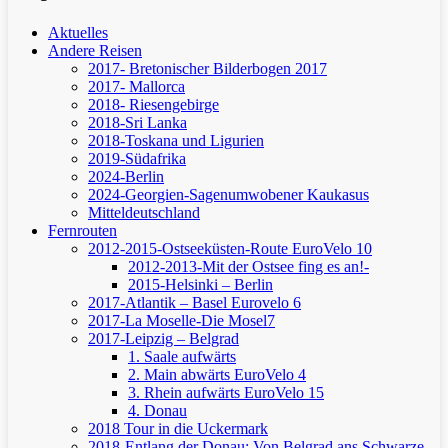
Aktuelles
Andere Reisen
2017- Bretonischer Bilderbogen 2017
2017- Mallorca
2018- Riesengebirge
2018-Sri Lanka
2018-Toskana und Ligurien
2019-Südafrika
2024-Berlin
2024-Georgien-Sagenumwobener Kaukasus
Mitteldeutschland
Fernrouten
2012-2015-Ostseeküsten-Route
EuroVelo 10
2012-2013-Mit der Ostsee fing es an!-
2015-Helsinki – Berlin
2017-Atlantik – Basel
Eurovelo 6
2017-La Moselle-Die Mosel7
2017-Leipzig – Belgrad
1. Saale aufwärts
2. Main abwärts
EuroVelo 4
3. Rhein aufwärts
EuroVelo 15
4. Donau
2018 Tour in die Uckermark
2018-Entlang der Donau: Von Belgrad ans Schwarze