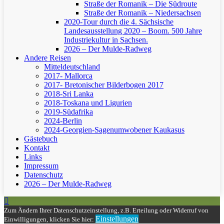
Straße der Romanik – Die Südroute
Straße der Romanik – Niedersachsen
2020-Tour durch die 4. Sächsische
Landesausstellung 2020 – Boom. 500 Jahre
Industriekultur in Sachsen.
2026 – Der Mulde-Radweg
Andere Reisen
Mitteldeutschland
2017- Mallorca
2017- Bretonischer Bilderbogen 2017
2018-Sri Lanka
2018-Toskana und Ligurien
2019-Südafrika
2024-Berlin
2024-Georgien-Sagenumwobener Kaukasus
Gästebuch
Kontakt
Links
Impressum
Datenschutz
2026 – Der Mulde-Radweg
Zum Ändern Ihrer Datenschutzeinstellung, z.B. Erteilung oder Widerruf von
Einstellungen
Einwilligungen, klicken Sie hier: