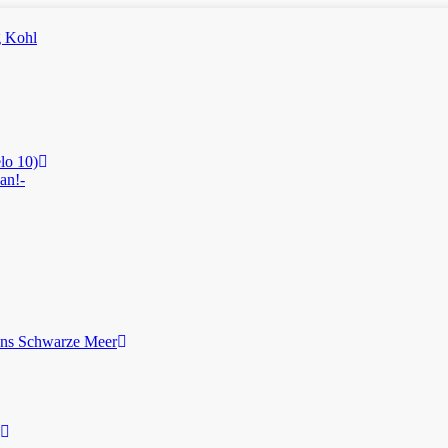
lo 10)
an!-
ans Schwarze Meer