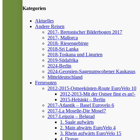
Kategorien
Aktuelles
Andere Reisen
2017- Bretonischer Bilderbogen 2017
2017- Mallorca
2018- Riesengebirge
2018-Sri Lanka
2018-Toskana und Ligurien
2019-Südafrika
2024-Berlin
2024-Georgien-Sagenumwobener Kaukasus
Mitteldeutschland
Fernrouten
2012-2015-Ostseeküsten-Route
EuroVelo 10
2012-2013-Mit der Ostsee fing es an!-
2015-Helsinki – Berlin
2017-Atlantik – Basel
Eurovelo 6
2017-La Moselle-Die Mosel7
2017-Leipzig – Belgrad
1. Saale aufwärts
2. Main abwärts
EuroVelo 4
3. Rhein aufwärts
EuroVelo 15
4. Donau