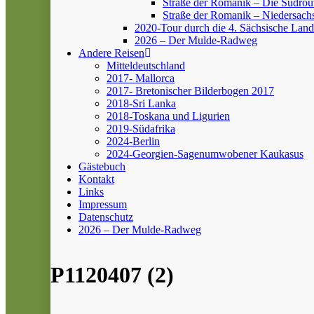
Straße der Romanik – Die Südrou
Straße der Romanik – Niedersach
2020-Tour durch die 4. Sächsische Land
2026 – Der Mulde-Radweg
Andere Reisen
Mitteldeutschland
2017- Mallorca
2017- Bretonischer Bilderbogen 2017
2018-Sri Lanka
2018-Toskana und Ligurien
2019-Südafrika
2024-Berlin
2024-Georgien-Sagenumwobener Kaukasus
Gästebuch
Kontakt
Links
Impressum
Datenschutz
2026 – Der Mulde-Radweg
P1120407 (2)