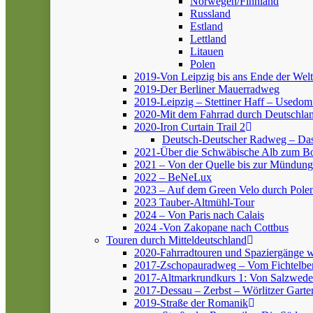
Norwegen/Finnland
Russland
Estland
Lettland
Litauen
Polen
2019-Von Leipzig bis ans Ende der Welt
2019-Der Berliner Mauerradweg
2019-Leipzig – Stettiner Haff – Usedom
2020-Mit dem Fahrrad durch Deutschlan
2020-Iron Curtain Trail 2
Deutsch-Deutscher Radweg – Da
2021-Über die Schwäbische Alb zum 
2021 – Von der Quelle bis zur Mündung
2022 – BeNeLux
2023 – Auf dem Green Velo durch Pole
2023 Tauber-Altmühl-Tour
2024 – Von Paris nach Calais
2024 -Von Zakopane nach Cottbus
Touren durch Mitteldeutschland
2020-Fahrradtouren und Spaziergänge 
2017-Zschopauradweg – Vom Fichtelber
2017-Altmarkrundkurs 1: Von Salzwedel
2017-Dessau – Zerbst – Wörlitzer Garte
2019-Straße der Romanik