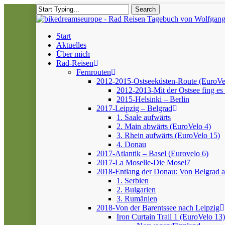
Skip
Search
to
Close
main
Search
content
Menu
Start
Aktuelles
Über mich
Rad-Reisen
Fernrouten
2012-2015-Ostseeküsten-Route (EuroVe
2012-2013-Mit der Ostsee fing es 
2015-Helsinki – Berlin
2017-Leipzig – Belgrad
1. Saale aufwärts
2. Main abwärts (EuroVelo 4)
3. Rhein aufwärts (EuroVelo 15)
4. Donau
2017-Atlantik – Basel (Eurovelo 6)
2017-La Moselle-Die Mosel7
2018-Entlang der Donau: Von Belgrad 
1. Serbien
2. Bulgarien
3. Rumänien
2018-Von der Barentssee nach Leipzig
Iron Curtain Trail 1 (EuroVelo 13)