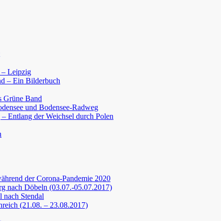
 – Leipzig
d – Ein Bilderbuch
s Grüne Band
Bodensee und Bodensee-Radweg
 – Entlang der Weichsel durch Polen
n
während der Corona-Pandemie 2020
g nach Döbeln (03.07.-05.07.2017)
 nach Stendal
nreich (21.08. – 23.08.2017)