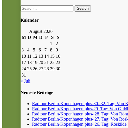
Search
Kalender
August 2026
M
D
M
D
F
S
S
1
2
3
4
5
6
7
8
9
10
11
12
13
14
15
16
17
18
19
20
21
22
23
24
25
26
27
28
29
30
31
« Juli
Neueste Beiträge
Radtour Berlin-Kopenhagen plus-30.-32. Tag: Von Kr
Radtour Berlin-Kopenhagen plus-29. Tag: Von Guldb
Radtour Berlin-Kopenhagen plus- 28. Tag: Von Rönn
Radtour Berlin-Kopenhagen plus- 27. Tag: Von Roski
Radtour Berlin-Kopenhagen plus- 26. Tag: Roskilde (