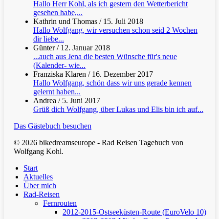
Hallo Herr Kohl, als ich gestern den Wetterbericht
gesehen habe,...
Kathrin und Thomas
/
15. Juli 2018
Hallo Wolfgang, wir versuchen schon seid 2 Wochen
dir liebe...
Günter
/
12. Januar 2018
...auch aus Jena die besten Wünsche für's neue
(Kalender- wie...
Franziska Klaren
/
16. Dezember 2017
Hallo Wolfgang, schön dass wir uns gerade kennen
gelernt haben...
Andrea
/
5. Juni 2017
Grüß dich Wolfgang, über Lukas und Elis bin ich auf...
Das Gästebuch besuchen
© 2026 bikedreamseurope - Rad Reisen Tagebuch von
Wolfgang Kohl.
Clos
Start
Men
Aktuelles
Über mich
Rad-Reisen
Fernrouten
2012-2015-Ostseeküsten-Route (EuroVelo 10)