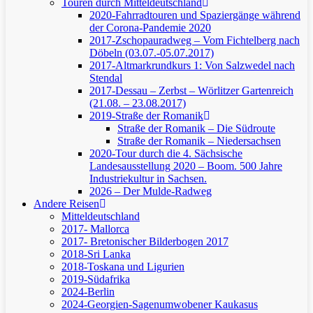
Touren durch Mitteldeutschland
2020-Fahrradtouren und Spaziergänge während
der Corona-Pandemie 2020
2017-Zschopauradweg – Vom Fichtelberg nach
Döbeln (03.07.-05.07.2017)
2017-Altmarkrundkurs 1: Von Salzwedel nach
Stendal
2017-Dessau – Zerbst – Wörlitzer Gartenreich
(21.08. – 23.08.2017)
2019-Straße der Romanik
Straße der Romanik – Die Südroute
Straße der Romanik – Niedersachsen
2020-Tour durch die 4. Sächsische
Landesausstellung 2020 – Boom. 500 Jahre
Industriekultur in Sachsen.
2026 – Der Mulde-Radweg
Andere Reisen
Mitteldeutschland
2017- Mallorca
2017- Bretonischer Bilderbogen 2017
2018-Sri Lanka
2018-Toskana und Ligurien
2019-Südafrika
2024-Berlin
2024-Georgien-Sagenumwobener Kaukasus