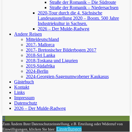
Straße der Romanik – Die Südroute
Straße der Romanik – Niedersachsen
2020-Tour durch die 4. Sächsische
Landesausstellung 2020 – Boom. 500 Jahre
Industriekultur in Sachsen.
2026 – Der Mulde-Radweg
Andere Reisen
Mitteldeutschland
2017- Mallorca
2017- Bretonischer Bilderbogen 2017
2018-Sri Lanka
2018-Toskana und Ligurien
2019-Südafrika
2024-Berlin
2024-Georgien-Sagenumwobener Kaukasus
Gästebuch
Kontakt
Links
Impressum
Datenschutz
2026 – Der Mulde-Radweg
Zum Ändern Ihrer Datenschutzeinstellung, z.B. Erteilung oder Widerruf von
Einstellungen
Einwilligungen, klicken Sie hier: