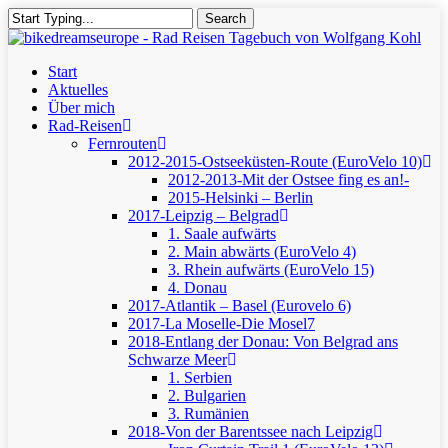
Skip
Search
to
Close
main
Search
content
Menu
Start
Aktuelles
Über mich
Rad-Reisen
Fernrouten
2012-2015-Ostseeküsten-Route (EuroVelo 10)
2012-2013-Mit der Ostsee fing es an!-
2015-Helsinki – Berlin
2017-Leipzig – Belgrad
1. Saale aufwärts
2. Main abwärts (EuroVelo 4)
3. Rhein aufwärts (EuroVelo 15)
4. Donau
2017-Atlantik – Basel (Eurovelo 6)
2017-La Moselle-Die Mosel7
2018-Entlang der Donau: Von Belgrad ans
Schwarze Meer
1. Serbien
2. Bulgarien
3. Rumänien
2018-Von der Barentssee nach Leipzig