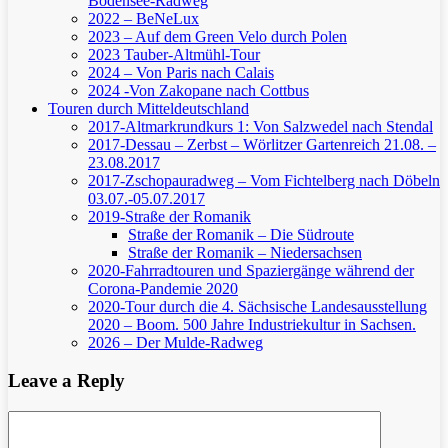
Bodensee-Radweg
2022 – BeNeLux
2023 – Auf dem Green Velo durch Polen
2023 Tauber-Altmühl-Tour
2024 – Von Paris nach Calais
2024 -Von Zakopane nach Cottbus
Touren durch Mitteldeutschland
2017-Altmarkrundkurs 1: Von Salzwedel nach Stendal
2017-Dessau – Zerbst – Wörlitzer Gartenreich
21.08. –
23.08.2017
2017-Zschopauradweg – Vom Fichtelberg nach Döbeln
03.07.-05.07.2017
2019-Straße der Romanik
Straße der Romanik – Die Südroute
Straße der Romanik – Niedersachsen
2020-Fahrradtouren und Spaziergänge während der
Corona-Pandemie 2020
2020-Tour durch die 4. Sächsische Landesausstellung
2020 – Boom. 500 Jahre Industriekultur in Sachsen.
2026 – Der Mulde-Radweg
Leave a Reply