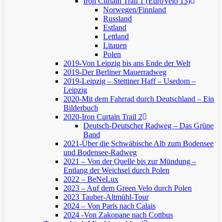
Iron Curtain Trail 1 (EuroVelo 13)
Norwegen/Finnland
Russland
Estland
Lettland
Litauen
Polen
2019-Von Leipzig bis ans Ende der Welt
2019-Der Berliner Mauerradweg
2019-Leipzig – Stettiner Haff – Usedom –
Leipzig
2020-Mit dem Fahrrad durch Deutschland – Ein
Bilderbuch
2020-Iron Curtain Trail 2
Deutsch-Deutscher Radweg – Das Grüne
Band
2021-Über die Schwäbische Alb zum Bodensee
und Bodensee-Radweg
2021 – Von der Quelle bis zur Mündung –
Entlang der Weichsel durch Polen
2022 – BeNeLux
2023 – Auf dem Green Velo durch Polen
2023 Tauber-Altmühl-Tour
2024 – Von Paris nach Calais
2024 -Von Zakopane nach Cottbus