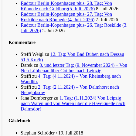
Radtour Berlin-Kopenhagen plus- 28. Tag: Von
Rönnede nach Guldborg(5. Juli. 2026)
8. Juli 2026
Radtour Berlin-Kopenhagen plus- 27. Tag: Von
Roskilde nach Rönnede (4. Juli. 2026)
7. Juli 2026
Radtour Berlin-Kopenhagen plus- 26. Tag: Roskilde (3.
Juli. 2026)
5. Juli 2026
Kommentare
Steffi Weigl
zu
12. Tag: Von Bad Düben nach Dessau
51,5 Km/h)
Darek
zu
8. und letzter Tag: (9. November 2024) – Von
Neu Lübbenau über Cottbus nach Leipzig
Steffi
zu
4. Tag: (4.11.2024) – Von Rheinsberg nach
Wandlitz
Steffi
zu
2. Tag: (2.11.2024) – Von Dalmhorst nach
Neuglobsow
Jana Dornberger
zu
1. Tag: (1.11.2024) Von Leipzig
nach Waren und von Waren über die Havelquelle nach
Dalmsdorf
Gästebuch
Stephan Schröder
/
19. Juli 2018