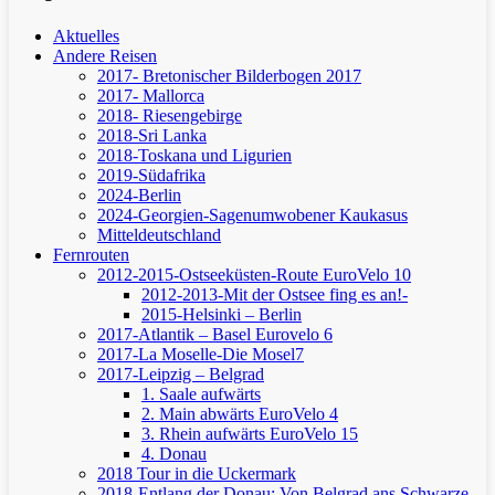
Aktuelles
Andere Reisen
2017- Bretonischer Bilderbogen 2017
2017- Mallorca
2018- Riesengebirge
2018-Sri Lanka
2018-Toskana und Ligurien
2019-Südafrika
2024-Berlin
2024-Georgien-Sagenumwobener Kaukasus
Mitteldeutschland
Fernrouten
2012-2015-Ostseeküsten-Route
EuroVelo 10
2012-2013-Mit der Ostsee fing es an!-
2015-Helsinki – Berlin
2017-Atlantik – Basel
Eurovelo 6
2017-La Moselle-Die Mosel7
2017-Leipzig – Belgrad
1. Saale aufwärts
2. Main abwärts
EuroVelo 4
3. Rhein aufwärts
EuroVelo 15
4. Donau
2018 Tour in die Uckermark
2018-Entlang der Donau: Von Belgrad ans Schwarze