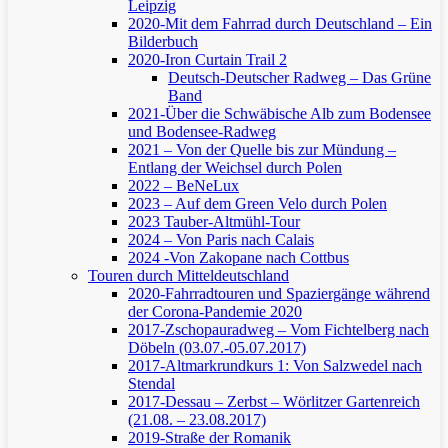
Leipzig
2020-Mit dem Fahrrad durch Deutschland – Ein
Bilderbuch
2020-Iron Curtain Trail 2
Deutsch-Deutscher Radweg – Das Grüne
Band
2021-Über die Schwäbische Alb zum Bodensee
und Bodensee-Radweg
2021 – Von der Quelle bis zur Mündung –
Entlang der Weichsel durch Polen
2022 – BeNeLux
2023 – Auf dem Green Velo durch Polen
2023 Tauber-Altmühl-Tour
2024 – Von Paris nach Calais
2024 -Von Zakopane nach Cottbus
Touren durch Mitteldeutschland
2020-Fahrradtouren und Spaziergänge während
der Corona-Pandemie 2020
2017-Zschopauradweg – Vom Fichtelberg nach
Döbeln (03.07.-05.07.2017)
2017-Altmarkrundkurs 1: Von Salzwedel nach
Stendal
2017-Dessau – Zerbst – Wörlitzer Gartenreich
(21.08. – 23.08.2017)
2019-Straße der Romanik