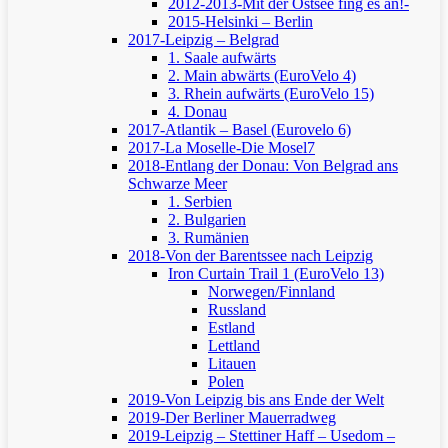
2012-2013-Mit der Ostsee fing es an!-
2015-Helsinki – Berlin
2017-Leipzig – Belgrad
1. Saale aufwärts
2. Main abwärts (EuroVelo 4)
3. Rhein aufwärts (EuroVelo 15)
4. Donau
2017-Atlantik – Basel (Eurovelo 6)
2017-La Moselle-Die Mosel7
2018-Entlang der Donau: Von Belgrad ans
Schwarze Meer
1. Serbien
2. Bulgarien
3. Rumänien
2018-Von der Barentssee nach Leipzig
Iron Curtain Trail 1 (EuroVelo 13)
Norwegen/Finnland
Russland
Estland
Lettland
Litauen
Polen
2019-Von Leipzig bis ans Ende der Welt
2019-Der Berliner Mauerradweg
2019-Leipzig – Stettiner Haff – Usedom –