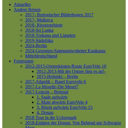
Aktuelles
Andere Reisen
2017- Bretonischer Bilderbogen 2017
2017- Mallorca
2018- Riesengebirge
2018-Sri Lanka
2018-Toskana und Ligurien
2019-Südafrika
2024-Berlin
2024-Georgien-Sagenumwobener Kaukasus
Mitteldeutschland
Fernrouten
2012-2015-Ostseeküsten-Route
EuroVelo 10
2012-2013-Mit der Ostsee fing es an!-
2015-Helsinki – Berlin
2017-Atlantik – Basel
Eurovelo 6
2017-La Moselle-Die Mosel7
2017-Leipzig – Belgrad
1. Saale aufwärts
2. Main abwärts
EuroVelo 4
3. Rhein aufwärts
EuroVelo 15
4. Donau
2018 Tour in die Uckermark
2018-Entlang der Donau: Von Belgrad ans Schwarze
Meer