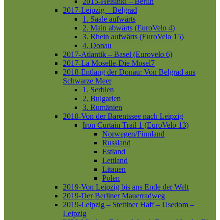
2015-Helsinki – Berlin
2017-Leipzig – Belgrad
1. Saale aufwärts
2. Main abwärts (EuroVelo 4)
3. Rhein aufwärts (EuroVelo 15)
4. Donau
2017-Atlantik – Basel (Eurovelo 6)
2017-La Moselle-Die Mosel7
2018-Entlang der Donau: Von Belgrad ans
Schwarze Meer
1. Serbien
2. Bulgarien
3. Rumänien
2018-Von der Barentssee nach Leipzig
Iron Curtain Trail 1 (EuroVelo 13)
Norwegen/Finnland
Russland
Estland
Lettland
Litauen
Polen
2019-Von Leipzig bis ans Ende der Welt
2019-Der Berliner Mauerradweg
2019-Leipzig – Stettiner Haff – Usedom –
Leipzig