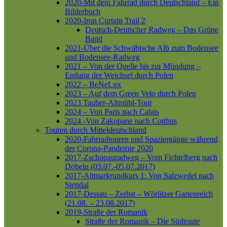
2020-Mit dem Fahrrad durch Deutschland – Ein
Bilderbuch
2020-Iron Curtain Trail 2
Deutsch-Deutscher Radweg – Das Grüne
Band
2021-Über die Schwäbische Alb zum Bodensee
und Bodensee-Radweg
2021 – Von der Quelle bis zur Mündung –
Entlang der Weichsel durch Polen
2022 – BeNeLux
2023 – Auf dem Green Velo durch Polen
2023 Tauber-Altmühl-Tour
2024 – Von Paris nach Calais
2024 -Von Zakopane nach Cottbus
Touren durch Mitteldeutschland
2020-Fahrradtouren und Spaziergänge während
der Corona-Pandemie 2020
2017-Zschopauradweg – Vom Fichtelberg nach
Döbeln (03.07.-05.07.2017)
2017-Altmarkrundkurs 1: Von Salzwedel nach
Stendal
2017-Dessau – Zerbst – Wörlitzer Gartenreich
(21.08. – 23.08.2017)
2019-Straße der Romanik
Straße der Romanik – Die Südroute