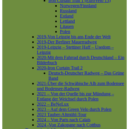
Iron Curtain Trail 1 (EuroVelo 13)
Norwegen/Finnland
Russland
Estland
Lettland
Litauen
Polen
2019-Von Leipzig bis ans Ende der Welt
2019-Der Berliner Mauerradweg
2019-Leipzig – Stettiner Haff – Usedom –
Leipzig
2020-Mit dem Fahrrad durch Deutschland – Ein
Bilderbuch
2020-Iron Curtain Trail 2
Deutsch-Deutscher Radweg – Das Grüne
Band
2021-Über die Schwäbische Alb zum Bodensee
und Bodensee-Radweg
2021 – Von der Quelle bis zur Mündung –
Entlang der Weichsel durch Polen
2022 – BeNeLux
2023 – Auf dem Green Velo durch Polen
2023 Tauber-Altmühl-Tour
2024 – Von Paris nach Calais
2024 -Von Zakopane nach Cottbus