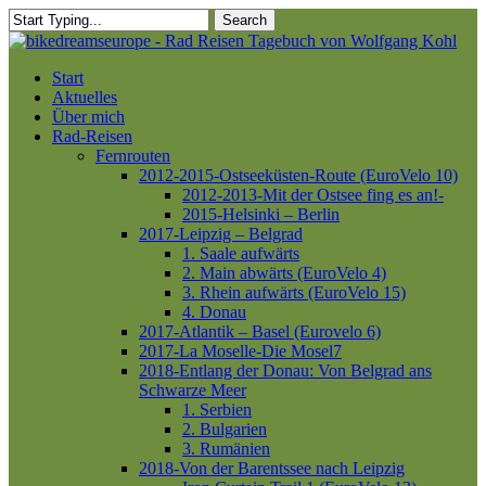
Skip
Search
to
Close
main
Search
content
Menu
Start
Aktuelles
Über mich
Rad-Reisen
Fernrouten
2012-2015-Ostseeküsten-Route (EuroVelo 10)
2012-2013-Mit der Ostsee fing es an!-
2015-Helsinki – Berlin
2017-Leipzig – Belgrad
1. Saale aufwärts
2. Main abwärts (EuroVelo 4)
3. Rhein aufwärts (EuroVelo 15)
4. Donau
2017-Atlantik – Basel (Eurovelo 6)
2017-La Moselle-Die Mosel7
2018-Entlang der Donau: Von Belgrad ans
Schwarze Meer
1. Serbien
2. Bulgarien
3. Rumänien
2018-Von der Barentssee nach Leipzig