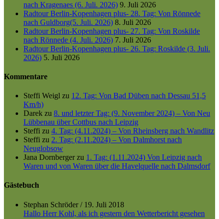
nach Kragenaes (6. Juli. 2026)
9. Juli 2026
Radtour Berlin-Kopenhagen plus- 28. Tag: Von Rönnede
nach Guldborg(5. Juli. 2026)
8. Juli 2026
Radtour Berlin-Kopenhagen plus- 27. Tag: Von Roskilde
nach Rönnede (4. Juli. 2026)
7. Juli 2026
Radtour Berlin-Kopenhagen plus- 26. Tag: Roskilde (3. Juli.
2026)
5. Juli 2026
Kommentare
Steffi Weigl
zu
12. Tag: Von Bad Düben nach Dessau 51,5
Km/h)
Darek
zu
8. und letzter Tag: (9. November 2024) – Von Neu
Lübbenau über Cottbus nach Leipzig
Steffi
zu
4. Tag: (4.11.2024) – Von Rheinsberg nach Wandlitz
Steffi
zu
2. Tag: (2.11.2024) – Von Dalmhorst nach
Neuglobsow
Jana Dornberger
zu
1. Tag: (1.11.2024) Von Leipzig nach
Waren und von Waren über die Havelquelle nach Dalmsdorf
Gästebuch
Stephan Schröder
/
19. Juli 2018
Hallo Herr Kohl, als ich gestern den Wetterbericht gesehen