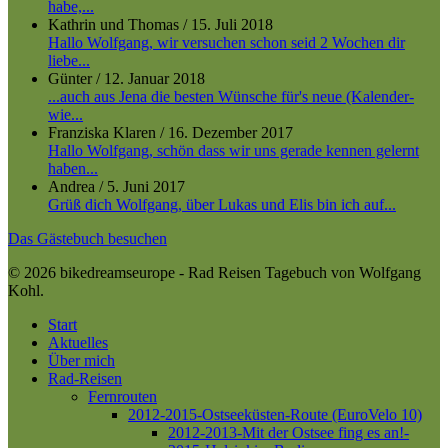
habe,...
Kathrin und Thomas
/
15. Juli 2018
Hallo Wolfgang, wir versuchen schon seid 2 Wochen dir
liebe...
Günter
/
12. Januar 2018
...auch aus Jena die besten Wünsche für's neue (Kalender-
wie...
Franziska Klaren
/
16. Dezember 2017
Hallo Wolfgang, schön dass wir uns gerade kennen gelernt
haben...
Andrea
/
5. Juni 2017
Grüß dich Wolfgang, über Lukas und Elis bin ich auf...
Das Gästebuch besuchen
© 2026 bikedreamseurope - Rad Reisen Tagebuch von Wolfgang
Kohl.
Close
Start
Menu
Aktuelles
Über mich
Rad-Reisen
Fernrouten
2012-2015-Ostseeküsten-Route (EuroVelo 10)
2012-2013-Mit der Ostsee fing es an!-