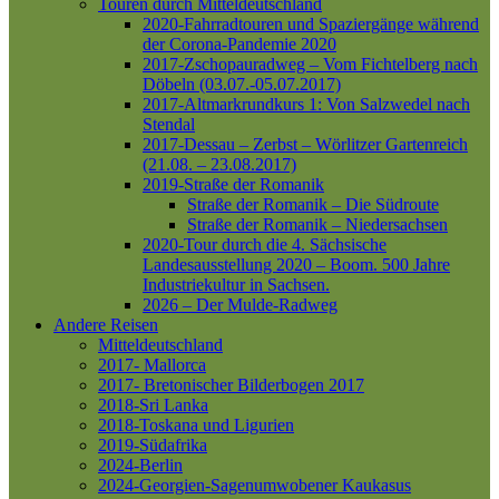
Touren durch Mitteldeutschland
2020-Fahrradtouren und Spaziergänge während
der Corona-Pandemie 2020
2017-Zschopauradweg – Vom Fichtelberg nach
Döbeln (03.07.-05.07.2017)
2017-Altmarkrundkurs 1: Von Salzwedel nach
Stendal
2017-Dessau – Zerbst – Wörlitzer Gartenreich
(21.08. – 23.08.2017)
2019-Straße der Romanik
Straße der Romanik – Die Südroute
Straße der Romanik – Niedersachsen
2020-Tour durch die 4. Sächsische
Landesausstellung 2020 – Boom. 500 Jahre
Industriekultur in Sachsen.
2026 – Der Mulde-Radweg
Andere Reisen
Mitteldeutschland
2017- Mallorca
2017- Bretonischer Bilderbogen 2017
2018-Sri Lanka
2018-Toskana und Ligurien
2019-Südafrika
2024-Berlin
2024-Georgien-Sagenumwobener Kaukasus