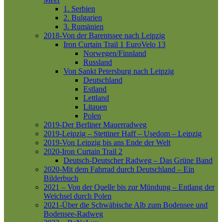
1. Serbien
2. Bulgarien
3. Rumänien
2018-Von der Barentssee nach Leipzig
Iron Curtain Trail 1
EuroVelo 13
Norwegen/Finnland
Russland
Von Sankt Petersburg nach Leipzig
Deutschland
Estland
Lettland
Litauen
Polen
2019-Der Berliner Mauerradweg
2019-Leipzig – Stettiner Haff – Usedom – Leipzig
2019-Von Leipzig bis ans Ende der Welt
2020-Iron Curtain Trail 2
Deutsch-Deutscher Radweg – Das Grüne Band
2020-Mit dem Fahrrad durch Deutschland – Ein
Bilderbuch
2021 – Von der Quelle bis zur Mündung – Entlang der
Weichsel durch Polen
2021-Über die Schwäbische Alb zum Bodensee und
Bodensee-Radweg