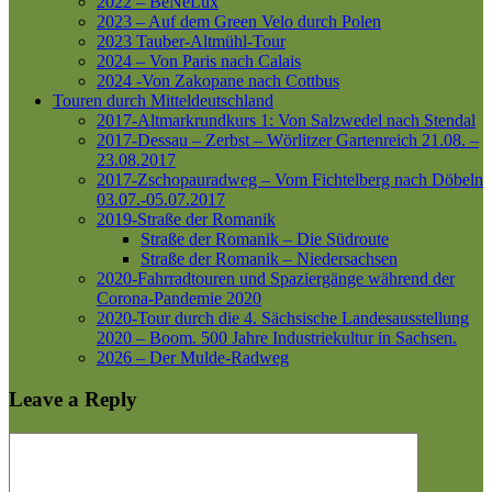
2022 – BeNeLux
2023 – Auf dem Green Velo durch Polen
2023 Tauber-Altmühl-Tour
2024 – Von Paris nach Calais
2024 -Von Zakopane nach Cottbus
Touren durch Mitteldeutschland
2017-Altmarkrundkurs 1: Von Salzwedel nach Stendal
2017-Dessau – Zerbst – Wörlitzer Gartenreich
21.08. –
23.08.2017
2017-Zschopauradweg – Vom Fichtelberg nach Döbeln
03.07.-05.07.2017
2019-Straße der Romanik
Straße der Romanik – Die Südroute
Straße der Romanik – Niedersachsen
2020-Fahrradtouren und Spaziergänge während der
Corona-Pandemie 2020
2020-Tour durch die 4. Sächsische Landesausstellung
2020 – Boom. 500 Jahre Industriekultur in Sachsen.
2026 – Der Mulde-Radweg
Leave a Reply