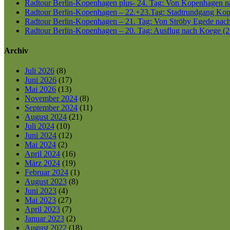
Radtour Berlin-Kopenhagen plus- 24. Tag: Von Kopenhagen nac
Radtour Berlin-Kopenhagen – 22.+23.Tag: Stadtrundgang Kop
Radtour Berlin-Kopenhagen – 21. Tag: Von Ströby Egede nac
Radtour Berlin-Kopenhagen – 20. Tag: Ausflug nach Koege (2
Archiv
Juli 2026
(8)
Juni 2026
(17)
Mai 2026
(13)
November 2024
(8)
September 2024
(11)
August 2024
(21)
Juli 2024
(10)
Juni 2024
(12)
Mai 2024
(2)
April 2024
(16)
März 2024
(19)
Februar 2024
(1)
August 2023
(8)
Juni 2023
(4)
Mai 2023
(27)
April 2023
(7)
Januar 2023
(2)
August 2022
(18)