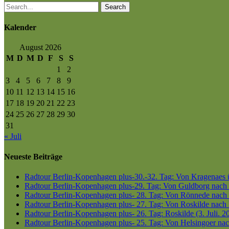
Search
Kalender
August 2026
M
D
M
D
F
S
S
1
2
3
4
5
6
7
8
9
10
11
12
13
14
15
16
17
18
19
20
21
22
23
24
25
26
27
28
29
30
31
« Juli
Neueste Beiträge
Radtour Berlin-Kopenhagen plus-30.-32. Tag: Von Kragenaes üb
Radtour Berlin-Kopenhagen plus-29. Tag: Von Guldborg nach K
Radtour Berlin-Kopenhagen plus- 28. Tag: Von Rönnede nach G
Radtour Berlin-Kopenhagen plus- 27. Tag: Von Roskilde nach 
Radtour Berlin-Kopenhagen plus- 26. Tag: Roskilde (3. Juli. 2
Radtour Berlin-Kopenhagen plus- 25. Tag: Von Helsingoer nach