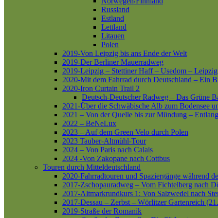
Norwegen/Finnland
Russland
Estland
Lettland
Litauen
Polen
2019-Von Leipzig bis ans Ende der Welt
2019-Der Berliner Mauerradweg
2019-Leipzig – Stettiner Haff – Usedom – Leipzig
2020-Mit dem Fahrrad durch Deutschland – Ein B
2020-Iron Curtain Trail 2
Deutsch-Deutscher Radweg – Das Grüne B
2021-Über die Schwäbische Alb zum Bodensee 
2021 – Von der Quelle bis zur Mündung – Entlang
2022 – BeNeLux
2023 – Auf dem Green Velo durch Polen
2023 Tauber-Altmühl-Tour
2024 – Von Paris nach Calais
2024 -Von Zakopane nach Cottbus
Touren durch Mitteldeutschland
2020-Fahrradtouren und Spaziergänge während d
2017-Zschopauradweg – Vom Fichtelberg nach Dö
2017-Altmarkrundkurs 1: Von Salzwedel nach Ste
2017-Dessau – Zerbst – Wörlitzer Gartenreich (21
2019-Straße der Romanik