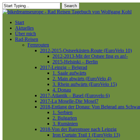
Skip
Search
to
Close
main
Search
content
Menu
Start
Aktuelles
Über mich
Rad-Reisen
Fernrouten
2012-2015-Ostseeküsten-Route (EuroVelo 10)
2012-2013-Mit der Ostsee fing es an!-
2015-Helsinki – Berlin
2017-Leipzig – Belgrad
1. Saale aufwärts
2. Main abwärts (EuroVelo 4)
3. Rhein aufwärts (EuroVelo 15)
4. Donau
2017-Atlantik – Basel (Eurovelo 6)
2017-La Moselle-Die Mosel7
2018-Entlang der Donau: Von Belgrad ans Schwa
1. Serbien
2. Bulgarien
3. Rumänien
2018-Von der Barentssee nach Leipzig
Iron Curtain Trail 1 (EuroVelo 13)