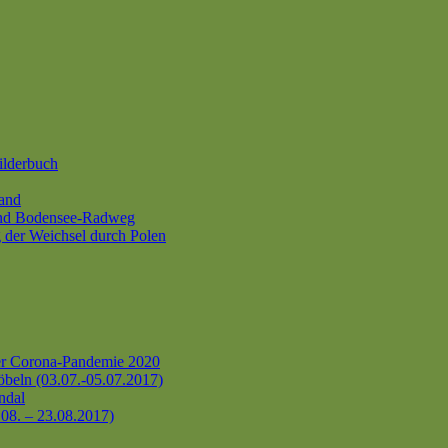
ilderbuch
and
und Bodensee-Radweg
 der Weichsel durch Polen
er Corona-Pandemie 2020
beln (03.07.-05.07.2017)
ndal
.08. – 23.08.2017)