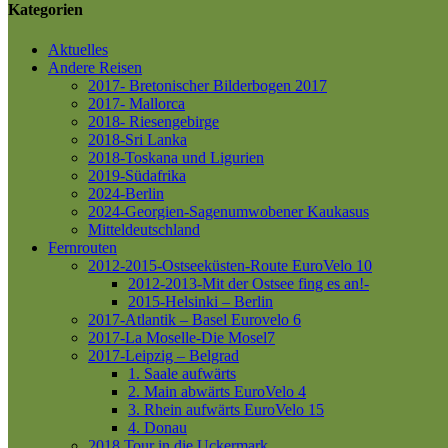
Kategorien
Aktuelles
Andere Reisen
2017- Bretonischer Bilderbogen 2017
2017- Mallorca
2018- Riesengebirge
2018-Sri Lanka
2018-Toskana und Ligurien
2019-Südafrika
2024-Berlin
2024-Georgien-Sagenumwobener Kaukasus
Mitteldeutschland
Fernrouten
2012-2015-Ostseeküsten-Route
EuroVelo 10
2012-2013-Mit der Ostsee fing es an!-
2015-Helsinki – Berlin
2017-Atlantik – Basel
Eurovelo 6
2017-La Moselle-Die Mosel7
2017-Leipzig – Belgrad
1. Saale aufwärts
2. Main abwärts
EuroVelo 4
3. Rhein aufwärts
EuroVelo 15
4. Donau
2018 Tour in die Uckermark