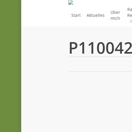
Skip
Ra
to
Über
Start
Aktuelles
Re
mich
main
content
P11004