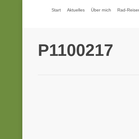
Skip
Start
Aktuelles
Über mich
Rad-Reise
to
main
content
P1100217