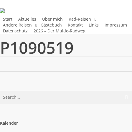
Skip
to
main
Start
Aktuelles
Über mich
Rad-Reisen
Andere Reisen
Gästebuch
Kontakt
Links
Impressum
content
Datenschutz
2026 – Der Mulde-Radweg
P1090519
Kalender