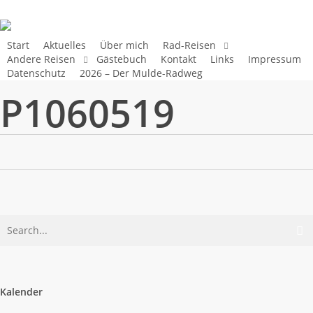
Skip
to
main
Start
Aktuelles
Über mich
Rad-Reisen
Andere Reisen
Gästebuch
Kontakt
Links
Impressum
content
Datenschutz
2026 – Der Mulde-Radweg
P1060519
Kalender