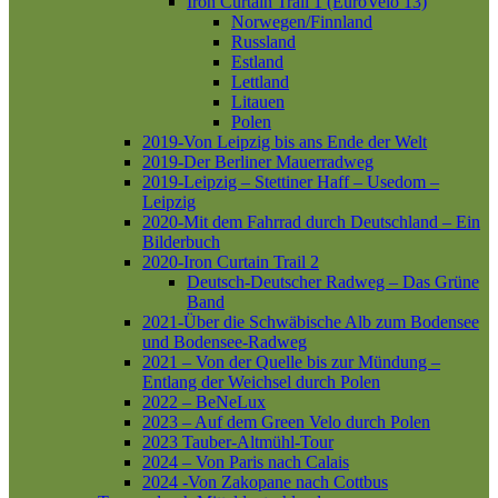
Iron Curtain Trail 1 (EuroVelo 13)
Norwegen/Finnland
Russland
Estland
Lettland
Litauen
Polen
2019-Von Leipzig bis ans Ende der Welt
2019-Der Berliner Mauerradweg
2019-Leipzig – Stettiner Haff – Usedom –
Leipzig
2020-Mit dem Fahrrad durch Deutschland – Ein
Bilderbuch
2020-Iron Curtain Trail 2
Deutsch-Deutscher Radweg – Das Grüne
Band
2021-Über die Schwäbische Alb zum Bodensee
und Bodensee-Radweg
2021 – Von der Quelle bis zur Mündung –
Entlang der Weichsel durch Polen
2022 – BeNeLux
2023 – Auf dem Green Velo durch Polen
2023 Tauber-Altmühl-Tour
2024 – Von Paris nach Calais
2024 -Von Zakopane nach Cottbus