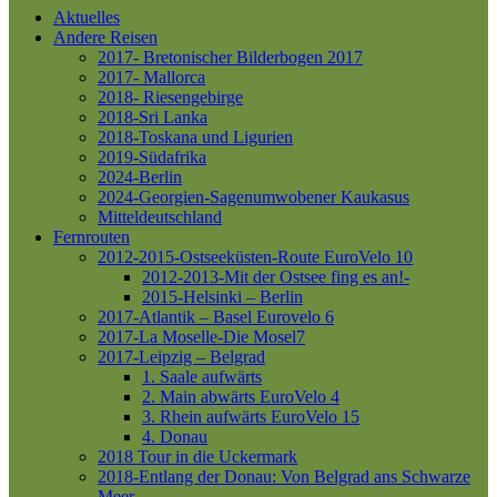
Aktuelles
Andere Reisen
2017- Bretonischer Bilderbogen 2017
2017- Mallorca
2018- Riesengebirge
2018-Sri Lanka
2018-Toskana und Ligurien
2019-Südafrika
2024-Berlin
2024-Georgien-Sagenumwobener Kaukasus
Mitteldeutschland
Fernrouten
2012-2015-Ostseeküsten-Route
EuroVelo 10
2012-2013-Mit der Ostsee fing es an!-
2015-Helsinki – Berlin
2017-Atlantik – Basel
Eurovelo 6
2017-La Moselle-Die Mosel7
2017-Leipzig – Belgrad
1. Saale aufwärts
2. Main abwärts
EuroVelo 4
3. Rhein aufwärts
EuroVelo 15
4. Donau
2018 Tour in die Uckermark
2018-Entlang der Donau: Von Belgrad ans Schwarze
Meer