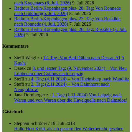
nach Kragenaes (6. Juli. 2026)
9. Juli 2026
Radtour Berlin-Kopenhagen plus- 28. Tag: Von Rönnede
nach Guldborg(5. Juli. 2026)
8. Juli 2026
Radtour Berlin-Kopenhagen plus- 27. Tag: Von Roskilde
nach Rönnede (4. Juli. 2026)
7. Juli 2026
Radtour Berlin-Kopenhagen plus- 26. Tag: Roskilde (3. Juli.
2026)
5. Juli 2026
Kommentare
Steffi Weigl
zu
12. Tag: Von Bad Düben nach Dessau 51,5
Km/h)
Darek
zu
8. und letzter Tag: (9. November 2024) – Von Neu
Lübbenau über Cottbus nach Leipzig
Steffi
zu
4. Tag: (4.11.2024) – Von Rheinsberg nach Wandlitz
Steffi
zu
2. Tag: (2.11.2024) – Von Dalmhorst nach
Neuglobsow
Jana Dornberger
zu
1. Tag: (1.11.2024) Von Leipzig nach
Waren und von Waren über die Havelquelle nach Dalmsdorf
Gästebuch
Stephan Schröder
/
19. Juli 2018
Hallo Herr Kohl, als ich gestern den Wetterbericht gesehen