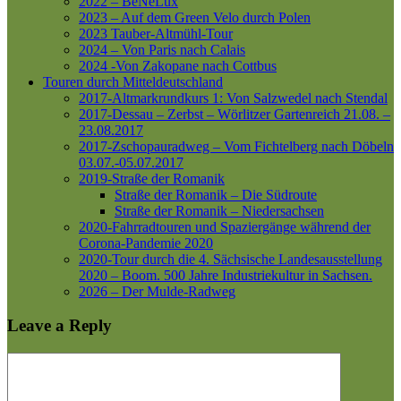
2022 – BeNeLux
2023 – Auf dem Green Velo durch Polen
2023 Tauber-Altmühl-Tour
2024 – Von Paris nach Calais
2024 -Von Zakopane nach Cottbus
Touren durch Mitteldeutschland
2017-Altmarkrundkurs 1: Von Salzwedel nach Stendal
2017-Dessau – Zerbst – Wörlitzer Gartenreich
21.08. –
23.08.2017
2017-Zschopauradweg – Vom Fichtelberg nach Döbeln
03.07.-05.07.2017
2019-Straße der Romanik
Straße der Romanik – Die Südroute
Straße der Romanik – Niedersachsen
2020-Fahrradtouren und Spaziergänge während der
Corona-Pandemie 2020
2020-Tour durch die 4. Sächsische Landesausstellung
2020 – Boom. 500 Jahre Industriekultur in Sachsen.
2026 – Der Mulde-Radweg
Leave a Reply