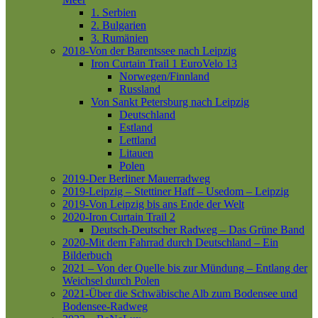
1. Serbien
2. Bulgarien
3. Rumänien
2018-Von der Barentssee nach Leipzig
Iron Curtain Trail 1
EuroVelo 13
Norwegen/Finnland
Russland
Von Sankt Petersburg nach Leipzig
Deutschland
Estland
Lettland
Litauen
Polen
2019-Der Berliner Mauerradweg
2019-Leipzig – Stettiner Haff – Usedom – Leipzig
2019-Von Leipzig bis ans Ende der Welt
2020-Iron Curtain Trail 2
Deutsch-Deutscher Radweg – Das Grüne Band
2020-Mit dem Fahrrad durch Deutschland – Ein
Bilderbuch
2021 – Von der Quelle bis zur Mündung – Entlang der
Weichsel durch Polen
2021-Über die Schwäbische Alb zum Bodensee und
Bodensee-Radweg