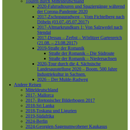
Touren durch Mitteldeutschland
2020-Fahrradtouren und Spaziergänge während
der Corona-Pandemie 2020
2017-Zschopauradweg – Vom Fichtelberg nach
Döbeln (03.07.-05.07.2017)
2017-Altmarkrundkurs 1: Von Salzwedel nach
Stendal
2017-Dessau – Zerbst – Wörlitzer Gartenreich
(21.08. – 23.08.2017)
2019-Straße der Romanik
Straße der Romanik – Die Südroute
Straße der Romanik – Niedersachsen
2020-Tour durch die 4. Sächsische
Landesausstellung 2020 – Boom. 500 Jahre
Industriekultur in Sachsen.
2026 – Der Mulde-Radweg
Andere Reisen
Mitteldeutschland
2017- Mallorca
2017- Bretonischer Bilderbogen 2017
2018-Sri Lanka
2018-Toskana und Ligurien
2019-Südafrika
2024-Berlin
2024-Georgien-Sagenumwobener Kaukasus