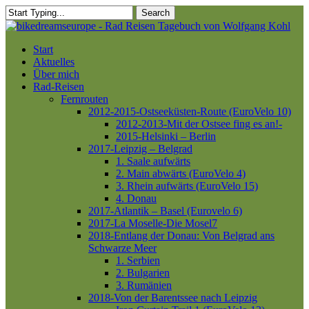
Skip
Search
to
Close
main
Search
content
Menu
Start
Aktuelles
Über mich
Rad-Reisen
Fernrouten
2012-2015-Ostseeküsten-Route (EuroVelo 10)
2012-2013-Mit der Ostsee fing es an!-
2015-Helsinki – Berlin
2017-Leipzig – Belgrad
1. Saale aufwärts
2. Main abwärts (EuroVelo 4)
3. Rhein aufwärts (EuroVelo 15)
4. Donau
2017-Atlantik – Basel (Eurovelo 6)
2017-La Moselle-Die Mosel7
2018-Entlang der Donau: Von Belgrad ans
Schwarze Meer
1. Serbien
2. Bulgarien
3. Rumänien
2018-Von der Barentssee nach Leipzig