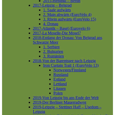
2015-Helsinki – Berlin
2017-Leipzig – Belgrad
1. Saale aufwärts
2. Main abwärts (EuroVelo 4)
3. Rhein aufwärts (EuroVelo 15)
4. Donau
2017-Atlantik – Basel (Eurovelo 6)
2017-La Moselle-Die Mosel7
2018-Entlang der Donau: Von Belgrad ans
Schwarze Meer
1. Serbien
2. Bulgarien
3. Rumänien
2018-Von der Barentssee nach Leipzig
Iron Curtain Trail 1 (EuroVelo 13)
Norwegen/Finnland
Russland
Estland
Lettland
Litauen
Polen
2019-Von Leipzig bis ans Ende der Welt
2019-Der Berliner Mauerradweg
2019-Leipzig – Stettiner Haff – Usedom –
Leipzig