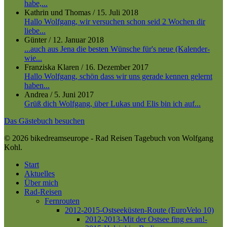
habe,...
Kathrin und Thomas
/
15. Juli 2018
Hallo Wolfgang, wir versuchen schon seid 2 Wochen dir
liebe...
Günter
/
12. Januar 2018
...auch aus Jena die besten Wünsche für's neue (Kalender-
wie...
Franziska Klaren
/
16. Dezember 2017
Hallo Wolfgang, schön dass wir uns gerade kennen gelernt
haben...
Andrea
/
5. Juni 2017
Grüß dich Wolfgang, über Lukas und Elis bin ich auf...
Das Gästebuch besuchen
© 2026 bikedreamseurope - Rad Reisen Tagebuch von Wolfgang
Kohl.
Close
Start
Menu
Aktuelles
Über mich
Rad-Reisen
Fernrouten
2012-2015-Ostseeküsten-Route (EuroVelo 10)
2012-2013-Mit der Ostsee fing es an!-