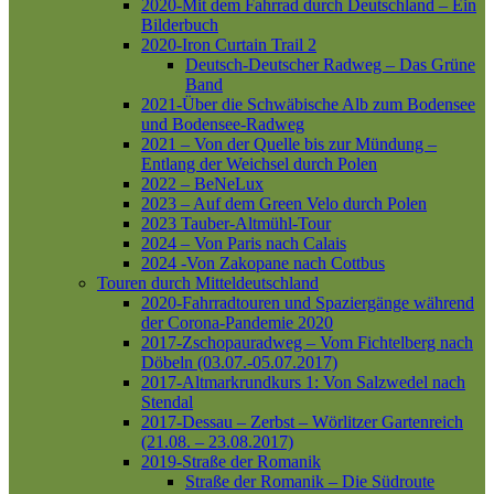
2020-Mit dem Fahrrad durch Deutschland – Ein
Bilderbuch
2020-Iron Curtain Trail 2
Deutsch-Deutscher Radweg – Das Grüne
Band
2021-Über die Schwäbische Alb zum Bodensee
und Bodensee-Radweg
2021 – Von der Quelle bis zur Mündung –
Entlang der Weichsel durch Polen
2022 – BeNeLux
2023 – Auf dem Green Velo durch Polen
2023 Tauber-Altmühl-Tour
2024 – Von Paris nach Calais
2024 -Von Zakopane nach Cottbus
Touren durch Mitteldeutschland
2020-Fahrradtouren und Spaziergänge während
der Corona-Pandemie 2020
2017-Zschopauradweg – Vom Fichtelberg nach
Döbeln (03.07.-05.07.2017)
2017-Altmarkrundkurs 1: Von Salzwedel nach
Stendal
2017-Dessau – Zerbst – Wörlitzer Gartenreich
(21.08. – 23.08.2017)
2019-Straße der Romanik
Straße der Romanik – Die Südroute