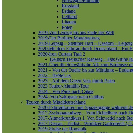
Norwegen/Finnland
Russland
Estland
Lettland
Litauen
Polen
2019-Von Leipzig bis ans Ende der Welt
2019-Der Berliner Mauerradweg
2019-Leipzig – Stettiner Haff – Usedom – Leipzig
2020-Mit dem Fahrrad durch Deutschland – Ein B
2020-Iron Curtain Trail 2
Deutsch-Deutscher Radweg – Das Grüne B
2021-Über die Schwäbische Alb zum Bodensee 
2021 – Von der Quelle bis zur Mündung – Entlang
2022 – BeNeLux
2023 – Auf dem Green Velo durch Polen
2023 Tauber-Altmühl-Tour
2024 – Von Paris nach Calais
2024 -Von Zakopane nach Cottbus
Touren durch Mitteldeutschland
2020-Fahrradtouren und Spaziergänge während d
2017-Zschopauradweg – Vom Fichtelberg nach Dö
2017-Altmarkrundkurs 1: Von Salzwedel nach Ste
2017-Dessau – Zerbst – Wörlitzer Gartenreich (21
2019-Straße der Romanik