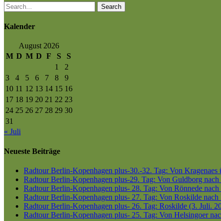
Search
Kalender
August 2026
M
D
M
D
F
S
S
1
2
3
4
5
6
7
8
9
10
11
12
13
14
15
16
17
18
19
20
21
22
23
24
25
26
27
28
29
30
31
« Juli
Neueste Beiträge
Radtour Berlin-Kopenhagen plus-30.-32. Tag: Von Kragenaes üb
Radtour Berlin-Kopenhagen plus-29. Tag: Von Guldborg nach K
Radtour Berlin-Kopenhagen plus- 28. Tag: Von Rönnede nach G
Radtour Berlin-Kopenhagen plus- 27. Tag: Von Roskilde nach 
Radtour Berlin-Kopenhagen plus- 26. Tag: Roskilde (3. Juli. 2
Radtour Berlin-Kopenhagen plus- 25. Tag: Von Helsingoer nach