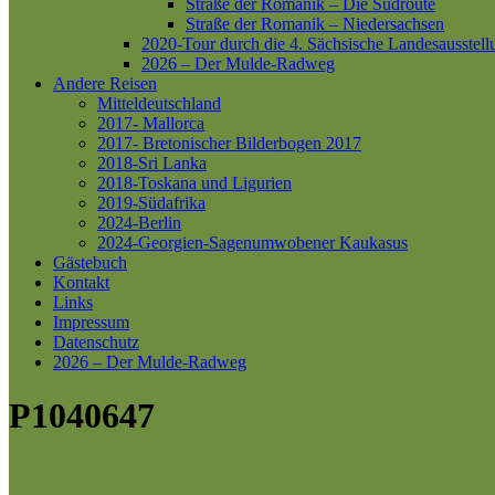
Straße der Romanik – Die Südroute
Straße der Romanik – Niedersachsen
2020-Tour durch die 4. Sächsische Landesausstell
2026 – Der Mulde-Radweg
Andere Reisen
Mitteldeutschland
2017- Mallorca
2017- Bretonischer Bilderbogen 2017
2018-Sri Lanka
2018-Toskana und Ligurien
2019-Südafrika
2024-Berlin
2024-Georgien-Sagenumwobener Kaukasus
Gästebuch
Kontakt
Links
Impressum
Datenschutz
2026 – Der Mulde-Radweg
P1040647