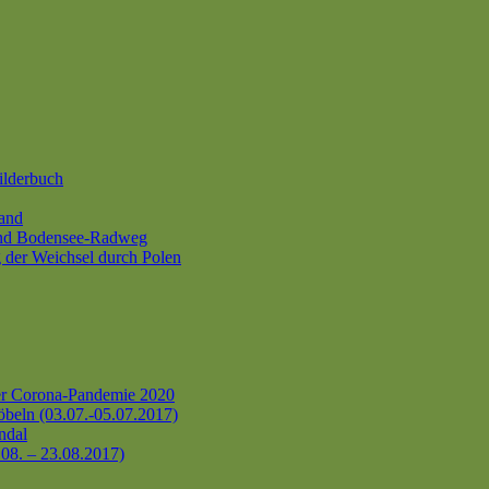
ilderbuch
and
und Bodensee-Radweg
 der Weichsel durch Polen
er Corona-Pandemie 2020
beln (03.07.-05.07.2017)
ndal
.08. – 23.08.2017)