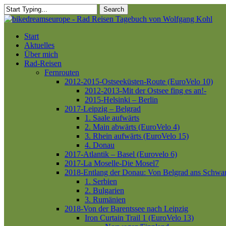
Skip
Search
to
Close
main
Search
content
Menu
Start
Aktuelles
Über mich
Rad-Reisen
Fernrouten
2012-2015-Ostseeküsten-Route (EuroVelo 10)
2012-2013-Mit der Ostsee fing es an!-
2015-Helsinki – Berlin
2017-Leipzig – Belgrad
1. Saale aufwärts
2. Main abwärts (EuroVelo 4)
3. Rhein aufwärts (EuroVelo 15)
4. Donau
2017-Atlantik – Basel (Eurovelo 6)
2017-La Moselle-Die Mosel7
2018-Entlang der Donau: Von Belgrad ans Schwa
1. Serbien
2. Bulgarien
3. Rumänien
2018-Von der Barentssee nach Leipzig
Iron Curtain Trail 1 (EuroVelo 13)