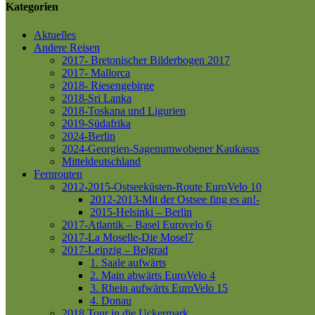
Kategorien
Aktuelles
Andere Reisen
2017- Bretonischer Bilderbogen 2017
2017- Mallorca
2018- Riesengebirge
2018-Sri Lanka
2018-Toskana und Ligurien
2019-Südafrika
2024-Berlin
2024-Georgien-Sagenumwobener Kaukasus
Mitteldeutschland
Fernrouten
2012-2015-Ostseeküsten-Route
EuroVelo 10
2012-2013-Mit der Ostsee fing es an!-
2015-Helsinki – Berlin
2017-Atlantik – Basel
Eurovelo 6
2017-La Moselle-Die Mosel7
2017-Leipzig – Belgrad
1. Saale aufwärts
2. Main abwärts
EuroVelo 4
3. Rhein aufwärts
EuroVelo 15
4. Donau
2018 Tour in die Uckermark