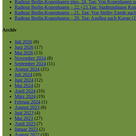
Radtour Berlin-Kopenhagen plus- 24. Tag: Von Kopenhagen nac
Radtour Berlin-Kopenhagen – 22.+23.Tag: Stadtrundgang Kop
Radtour Berlin-Kopenhagen – 21. Tag: Von Ströby Egede nac
Radtour Berlin-Kopenhagen – 20. Tag: Ausflug nach Koege (2
Archiv
Juli 2026
(8)
Juni 2026
(17)
Mai 2026
(13)
November 2024
(8)
September 2024
(11)
August 2024
(21)
Juli 2024
(10)
Juni 2024
(12)
Mai 2024
(2)
April 2024
(16)
März 2024
(19)
Februar 2024
(1)
August 2023
(8)
Juni 2023
(4)
Mai 2023
(27)
April 2023
(7)
Januar 2023
(2)
August 2022
(18)