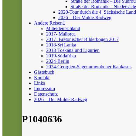
Straße der Romanik – Die Südrou
Straße der Romanik – Niedersach
2020-Tour durch die 4. Sächsische Land
2026 – Der Mulde-Radweg
Andere Reisen
Mitteldeutschland
2017- Mallorca
2017- Bretonischer Bilderbogen 2017
2018-Sri Lanka
2018-Toskana und Ligurien
2019-Südafrika
2024-Berlin
2024-Georgien-Sagenumwobener Kaukasus
Gästebuch
Kontakt
Links
Impressum
Datenschutz
2026 – Der Mulde-Radweg
P1040636