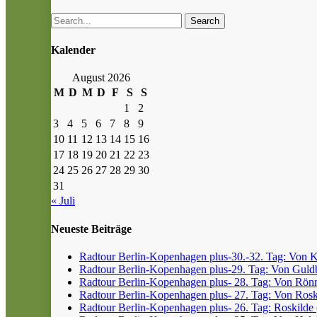
Search
Kalender
August 2026
M
D
M
D
F
S
S
1
2
3
4
5
6
7
8
9
10
11
12
13
14
15
16
17
18
19
20
21
22
23
24
25
26
27
28
29
30
31
« Juli
Neueste Beiträge
Radtour Berlin-Kopenhagen plus-30.-32. Tag: Von Kr
Radtour Berlin-Kopenhagen plus-29. Tag: Von Guldb
Radtour Berlin-Kopenhagen plus- 28. Tag: Von Rönn
Radtour Berlin-Kopenhagen plus- 27. Tag: Von Roski
Radtour Berlin-Kopenhagen plus- 26. Tag: Roskilde (