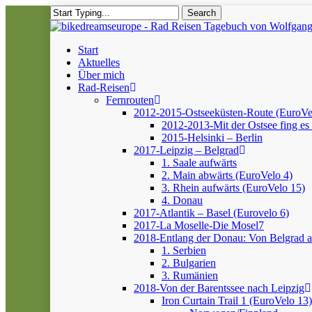
Skip
Search
to
Close
main
Search
content
Menu
Start
Aktuelles
Über mich
Rad-Reisen
Fernrouten
2012-2015-Ostseeküsten-Route (EuroVe
2012-2013-Mit der Ostsee fing es 
2015-Helsinki – Berlin
2017-Leipzig – Belgrad
1. Saale aufwärts
2. Main abwärts (EuroVelo 4)
3. Rhein aufwärts (EuroVelo 15)
4. Donau
2017-Atlantik – Basel (Eurovelo 6)
2017-La Moselle-Die Mosel7
2018-Entlang der Donau: Von Belgrad 
1. Serbien
2. Bulgarien
3. Rumänien
2018-Von der Barentssee nach Leipzig
Iron Curtain Trail 1 (EuroVelo 13)