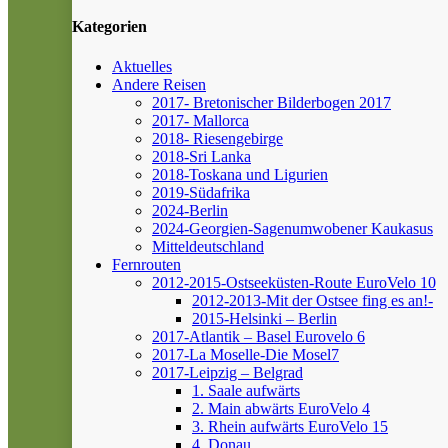
Kategorien
Aktuelles
Andere Reisen
2017- Bretonischer Bilderbogen 2017
2017- Mallorca
2018- Riesengebirge
2018-Sri Lanka
2018-Toskana und Ligurien
2019-Südafrika
2024-Berlin
2024-Georgien-Sagenumwobener Kaukasus
Mitteldeutschland
Fernrouten
2012-2015-Ostseeküsten-Route
EuroVelo 10
2012-2013-Mit der Ostsee fing es an!-
2015-Helsinki – Berlin
2017-Atlantik – Basel
Eurovelo 6
2017-La Moselle-Die Mosel7
2017-Leipzig – Belgrad
1. Saale aufwärts
2. Main abwärts
EuroVelo 4
3. Rhein aufwärts
EuroVelo 15
4. Donau