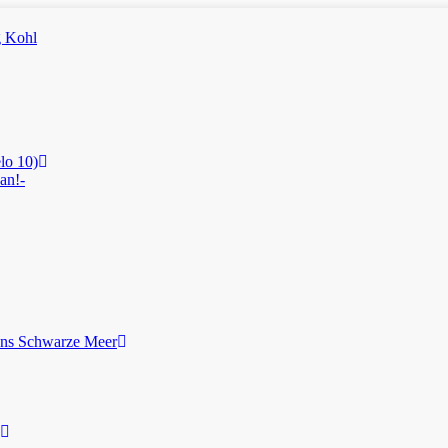
lo 10)
an!-
ans Schwarze Meer