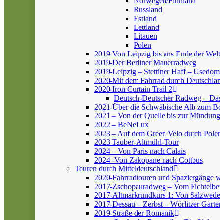
Norwegen/Finnland
Russland
Estland
Lettland
Litauen
Polen
2019-Von Leipzig bis ans Ende der Welt
2019-Der Berliner Mauerradweg
2019-Leipzig – Stettiner Haff – Usedom
2020-Mit dem Fahrrad durch Deutschlan
2020-Iron Curtain Trail 2
Deutsch-Deutscher Radweg – Da
2021-Über die Schwäbische Alb zum 
2021 – Von der Quelle bis zur Mündung
2022 – BeNeLux
2023 – Auf dem Green Velo durch Pole
2023 Tauber-Altmühl-Tour
2024 – Von Paris nach Calais
2024 -Von Zakopane nach Cottbus
Touren durch Mitteldeutschland
2020-Fahrradtouren und Spaziergänge 
2017-Zschopauradweg – Vom Fichtelber
2017-Altmarkrundkurs 1: Von Salzwedel
2017-Dessau – Zerbst – Wörlitzer Garte
2019-Straße der Romanik