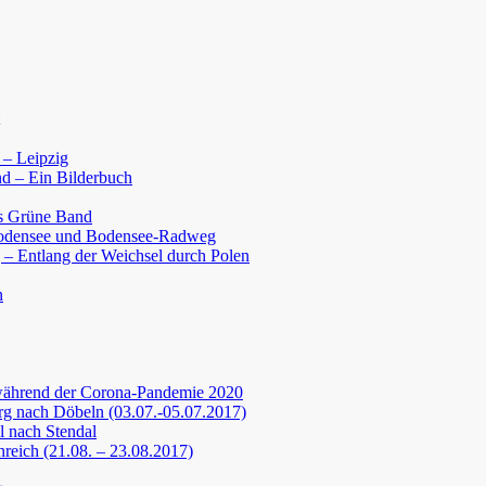
 – Leipzig
d – Ein Bilderbuch
s Grüne Band
Bodensee und Bodensee-Radweg
 – Entlang der Weichsel durch Polen
n
während der Corona-Pandemie 2020
g nach Döbeln (03.07.-05.07.2017)
 nach Stendal
nreich (21.08. – 23.08.2017)