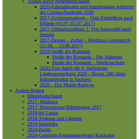
Touren durch Mitteldeutschland
2020-Fahrradtouren und Spaziergänge während
der Corona-Pandemie 2020
2017-Zschopauradweg – Vom Fichtelberg nach
Döbeln (03.07.-05.07.2017)
2017-Altmarkrundkurs 1: Von Salzwedel nach
Stendal
2017-Dessau – Zerbst – Wörlitzer Gartenreich
(21.08. – 23.08.2017)
2019-Straße der Romanik
Straße der Romanik – Die Südroute
Straße der Romanik – Niedersachsen
2020-Tour durch die 4. Sächsische
Landesausstellung 2020 – Boom. 500 Jahre
Industriekultur in Sachsen.
2026 – Der Mulde-Radweg
Andere Reisen
Mitteldeutschland
2017- Mallorca
2017- Bretonischer Bilderbogen 2017
2018-Sri Lanka
2018-Toskana und Ligurien
2019-Südafrika
2024-Berlin
2024-Georgien-Sagenumwobener Kaukasus