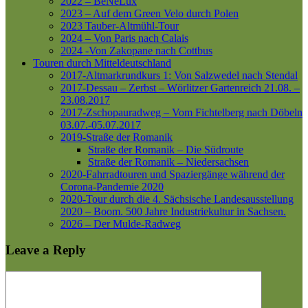
2022 – BeNeLux
2023 – Auf dem Green Velo durch Polen
2023 Tauber-Altmühl-Tour
2024 – Von Paris nach Calais
2024 -Von Zakopane nach Cottbus
Touren durch Mitteldeutschland
2017-Altmarkrundkurs 1: Von Salzwedel nach Stendal
2017-Dessau – Zerbst – Wörlitzer Gartenreich
21.08. –
23.08.2017
2017-Zschopauradweg – Vom Fichtelberg nach Döbeln
03.07.-05.07.2017
2019-Straße der Romanik
Straße der Romanik – Die Südroute
Straße der Romanik – Niedersachsen
2020-Fahrradtouren und Spaziergänge während der
Corona-Pandemie 2020
2020-Tour durch die 4. Sächsische Landesausstellung
2020 – Boom. 500 Jahre Industriekultur in Sachsen.
2026 – Der Mulde-Radweg
Leave a Reply