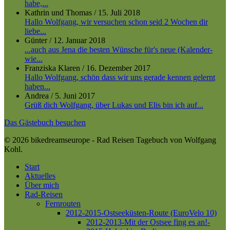
habe,...
Kathrin und Thomas
/
15. Juli 2018
Hallo Wolfgang, wir versuchen schon seid 2 Wochen dir
liebe...
Günter
/
12. Januar 2018
...auch aus Jena die besten Wünsche für's neue (Kalender-
wie...
Franziska Klaren
/
16. Dezember 2017
Hallo Wolfgang, schön dass wir uns gerade kennen gelernt
haben...
Andrea
/
5. Juni 2017
Grüß dich Wolfgang, über Lukas und Elis bin ich auf...
Das Gästebuch besuchen
© 2026 bikedreamseurope - Rad Reisen Tagebuch von Wolfgang
Kohl.
Close
Start
Menu
Aktuelles
Über mich
Rad-Reisen
Fernrouten
2012-2015-Ostseeküsten-Route (EuroVelo 10)
2012-2013-Mit der Ostsee fing es an!-