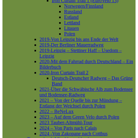
Iron Curtain Trail 1 (EuroVelo 13)
Norwegen/Finnland
Russland
Estland
Lettland
Litauen
Polen
2019-Von Leipzig bis ans Ende der Welt
2019-Der Berliner Mauerradweg
2019-Leipzig – Stettiner Haff – Usedom –
Leipzig
2020-Mit dem Fahrrad durch Deutschland – Ein
Bilderbuch
2020-Iron Curtain Trail 2
Deutsch-Deutscher Radweg – Das Grüne
Band
2021-Über die Schwäbische Alb zum Bodensee
und Bodensee-Radweg
2021 – Von der Quelle bis zur Mündung –
Entlang der Weichsel durch Polen
2022 – BeNeLux
2023 – Auf dem Green Velo durch Polen
2023 Tauber-Altmühl-Tour
2024 – Von Paris nach Calais
2024 -Von Zakopane nach Cottbus