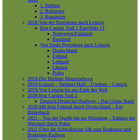
1. Serbien
2. Bulgarien
3. Rumänien
2018-Von der Barentssee nach Leipzig
Iron Curtain Trail 1
EuroVelo 13
Norwegen/Finnland
Russland
Von Sankt Petersburg nach Leipzig
Deutschland
Estland
Lettland
Litauen
Polen
2019-Der Berliner Mauerradweg
2019-Leipzig – Stettiner Haff – Usedom – Leipzig
2019-Von Leipzig bis ans Ende der Welt
2020-Iron Curtain Trail 2
Deutsch-Deutscher Radweg – Das Grüne Band
2020-Mit dem Fahrrad durch Deutschland – Ein
Bilderbuch
2021 – Von der Quelle bis zur Mündung – Entlang der
Weichsel durch Polen
2021-Über die Schwäbische Alb zum Bodensee und
Bodensee-Radweg