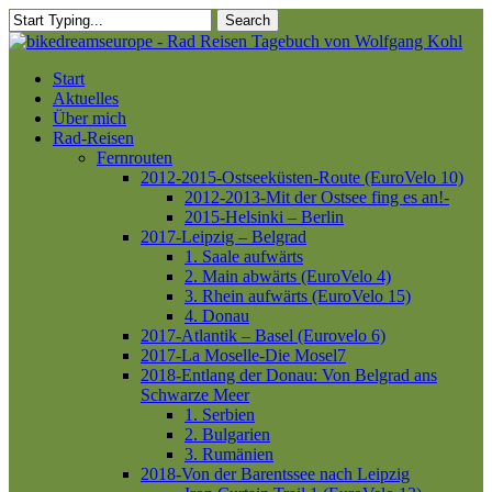
Skip
Search
to
Close
main
Search
content
Menu
Start
Aktuelles
Über mich
Rad-Reisen
Fernrouten
2012-2015-Ostseeküsten-Route (EuroVelo 10)
2012-2013-Mit der Ostsee fing es an!-
2015-Helsinki – Berlin
2017-Leipzig – Belgrad
1. Saale aufwärts
2. Main abwärts (EuroVelo 4)
3. Rhein aufwärts (EuroVelo 15)
4. Donau
2017-Atlantik – Basel (Eurovelo 6)
2017-La Moselle-Die Mosel7
2018-Entlang der Donau: Von Belgrad ans
Schwarze Meer
1. Serbien
2. Bulgarien
3. Rumänien
2018-Von der Barentssee nach Leipzig