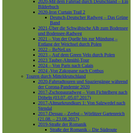
2020-Mit dem Fahrrad durch Deutschland – Ein
Bilderbuch
2020-Iron Curtain Trail 2
Deutsch-Deutscher Radweg – Das Grüne
Band
2021-Über die Schwäbische Alb zum Bodensee
und Bodensee-Radweg
2021 – Von der Quelle bis zur Mündung –
Entlang der Weichsel durch Polen
2022 – BeNeLux
2023 – Auf dem Green Velo durch Polen
2023 Tauber-Altmühl-Tour
2024 – Von Paris nach Calais
2024 -Von Zakopane nach Cottbus
Touren durch Mitteldeutschland
2020-Fahrradtouren und Spaziergänge während
der Corona-Pandemie 2020
2017-Zschopauradweg – Vom Fichtelberg nach
Döbeln (03.07.-05.07.2017)
2017-Altmarkrundkurs 1: Von Salzwedel nach
Stendal
2017-Dessau – Zerbst – Wörlitzer Gartenreich
(21.08. – 23.08.2017)
2019-Straße der Romanik
Straße der Romanik – Die Südroute