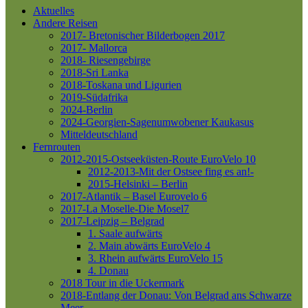
Aktuelles
Andere Reisen
2017- Bretonischer Bilderbogen 2017
2017- Mallorca
2018- Riesengebirge
2018-Sri Lanka
2018-Toskana und Ligurien
2019-Südafrika
2024-Berlin
2024-Georgien-Sagenumwobener Kaukasus
Mitteldeutschland
Fernrouten
2012-2015-Ostseeküsten-Route
EuroVelo 10
2012-2013-Mit der Ostsee fing es an!-
2015-Helsinki – Berlin
2017-Atlantik – Basel
Eurovelo 6
2017-La Moselle-Die Mosel7
2017-Leipzig – Belgrad
1. Saale aufwärts
2. Main abwärts
EuroVelo 4
3. Rhein aufwärts
EuroVelo 15
4. Donau
2018 Tour in die Uckermark
2018-Entlang der Donau: Von Belgrad ans Schwarze
Meer