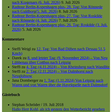
nach Kragenaes (6. Juli. 2026)
9. Juli 2026
Radtour Berlin-Kopenhagen plus- 28. Tag: Von Rönnede
nach Guldborg(5. Juli. 2026)
8. Juli 2026
Radtour Berlin-Kopenhagen plus- 27. Tag: Von Roskilde
nach Rönnede (4. Juli. 2026)
7. Juli 2026
Radtour Berlin-Kopenhagen plus- 26. Tag: Roskilde (3. Juli.
2026)
5. Juli 2026
Kommentare
Steffi Weigl
zu
12. Tag: Von Bad Düben nach Dessau 51,5
Km/h)
Darek
zu
8. und letzter Tag: (9. November 2024) – Von Neu
Lübbenau über Cottbus nach Leipzig
Steffi
zu
4. Tag: (4.11.2024) – Von Rheinsberg nach Wandlitz
Steffi
zu
2. Tag: (2.11.2024) – Von Dalmhorst nach
Neuglobsow
Jana Dornberger
zu
1. Tag: (1.11.2024) Von Leipzig nach
Waren und von Waren über die Havelquelle nach Dalmsdorf
Gästebuch
Stephan Schröder
/
19. Juli 2018
Hallo Herr Kohl, als ich gestern den Wetterbericht gesehen