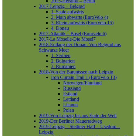
2015-Helsinki – Berlin
2017-Leipzig – Belgrad
1. Saale aufwärts
2. Main abwärts (EuroVelo 4)
3. Rhein aufwärts (EuroVelo 15)
4. Donau
2017-Atlantik – Basel (Eurovelo 6)
2017-La Moselle-Die Mosel7
2018-Entlang der Donau: Von Belgrad ans
Schwarze Meer
1. Serbien
2. Bulgarien
3. Rumänien
2018-Von der Barentssee nach Leipzig
Iron Curtain Trail 1 (EuroVelo 13)
Norwegen/Finnland
Russland
Estland
Lettland
Litauen
Polen
2019-Von Leipzig bis ans Ende der Welt
2019-Der Berliner Mauerradweg
2019-Leipzig – Stettiner Haff – Usedom –
Leipzig