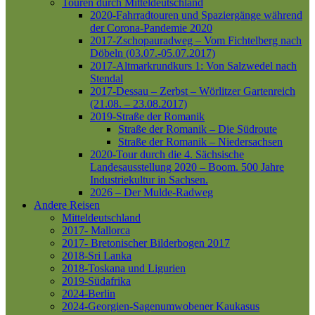
Touren durch Mitteldeutschland
2020-Fahrradtouren und Spaziergänge während
der Corona-Pandemie 2020
2017-Zschopauradweg – Vom Fichtelberg nach
Döbeln (03.07.-05.07.2017)
2017-Altmarkrundkurs 1: Von Salzwedel nach
Stendal
2017-Dessau – Zerbst – Wörlitzer Gartenreich
(21.08. – 23.08.2017)
2019-Straße der Romanik
Straße der Romanik – Die Südroute
Straße der Romanik – Niedersachsen
2020-Tour durch die 4. Sächsische
Landesausstellung 2020 – Boom. 500 Jahre
Industriekultur in Sachsen.
2026 – Der Mulde-Radweg
Andere Reisen
Mitteldeutschland
2017- Mallorca
2017- Bretonischer Bilderbogen 2017
2018-Sri Lanka
2018-Toskana und Ligurien
2019-Südafrika
2024-Berlin
2024-Georgien-Sagenumwobener Kaukasus