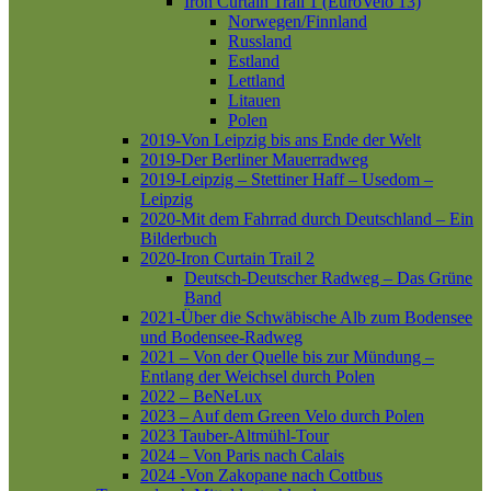
Iron Curtain Trail 1 (EuroVelo 13)
Norwegen/Finnland
Russland
Estland
Lettland
Litauen
Polen
2019-Von Leipzig bis ans Ende der Welt
2019-Der Berliner Mauerradweg
2019-Leipzig – Stettiner Haff – Usedom –
Leipzig
2020-Mit dem Fahrrad durch Deutschland – Ein
Bilderbuch
2020-Iron Curtain Trail 2
Deutsch-Deutscher Radweg – Das Grüne
Band
2021-Über die Schwäbische Alb zum Bodensee
und Bodensee-Radweg
2021 – Von der Quelle bis zur Mündung –
Entlang der Weichsel durch Polen
2022 – BeNeLux
2023 – Auf dem Green Velo durch Polen
2023 Tauber-Altmühl-Tour
2024 – Von Paris nach Calais
2024 -Von Zakopane nach Cottbus