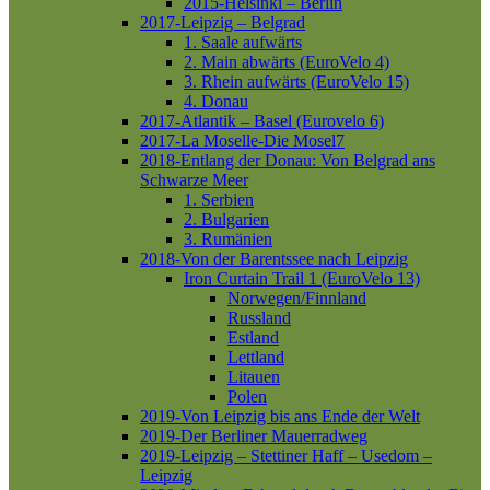
2015-Helsinki – Berlin
2017-Leipzig – Belgrad
1. Saale aufwärts
2. Main abwärts (EuroVelo 4)
3. Rhein aufwärts (EuroVelo 15)
4. Donau
2017-Atlantik – Basel (Eurovelo 6)
2017-La Moselle-Die Mosel7
2018-Entlang der Donau: Von Belgrad ans
Schwarze Meer
1. Serbien
2. Bulgarien
3. Rumänien
2018-Von der Barentssee nach Leipzig
Iron Curtain Trail 1 (EuroVelo 13)
Norwegen/Finnland
Russland
Estland
Lettland
Litauen
Polen
2019-Von Leipzig bis ans Ende der Welt
2019-Der Berliner Mauerradweg
2019-Leipzig – Stettiner Haff – Usedom –
Leipzig