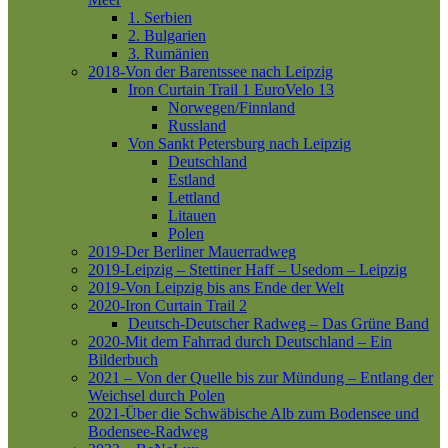
1. Serbien
2. Bulgarien
3. Rumänien
2018-Von der Barentssee nach Leipzig
Iron Curtain Trail 1
EuroVelo 13
Norwegen/Finnland
Russland
Von Sankt Petersburg nach Leipzig
Deutschland
Estland
Lettland
Litauen
Polen
2019-Der Berliner Mauerradweg
2019-Leipzig – Stettiner Haff – Usedom – Leipzig
2019-Von Leipzig bis ans Ende der Welt
2020-Iron Curtain Trail 2
Deutsch-Deutscher Radweg – Das Grüne Band
2020-Mit dem Fahrrad durch Deutschland – Ein
Bilderbuch
2021 – Von der Quelle bis zur Mündung – Entlang der
Weichsel durch Polen
2021-Über die Schwäbische Alb zum Bodensee und
Bodensee-Radweg