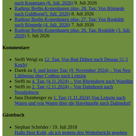
nach Kragenaes (6. Juli. 2026)
9. Juli 2026
Radtour Berlin-Kopenhagen plus- 28. Tag: Von Rönnede
nach Guldborg(5. Juli. 2026)
8. Juli 2026
Radtour Berlin-Kopenhagen plus- 27. Tag: Von Roskilde
nach Rönnede (4. Juli. 2026)
7. Juli 2026
Radtour Berlin-Kopenhagen plus- 26. Tag: Roskilde (3. Juli.
2026)
5. Juli 2026
Kommentare
Steffi Weigl
zu
12. Tag: Von Bad Düben nach Dessau 51,5
Km/h)
Darek
zu
8. und letzter Tag: (9. November 2024) – Von Neu
Lübbenau über Cottbus nach Leipzig
Steffi
zu
4. Tag: (4.11.2024) – Von Rheinsberg nach Wandlitz
Steffi
zu
2. Tag: (2.11.2024) – Von Dalmhorst nach
Neuglobsow
Jana Dornberger
zu
1. Tag: (1.11.2024) Von Leipzig nach
Waren und von Waren über die Havelquelle nach Dalmsdorf
Gästebuch
Stephan Schröder
/
19. Juli 2018
Hallo Herr Kohl, als ich gestern den Wetterbericht gesehen