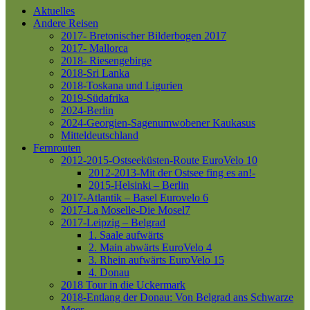
Aktuelles
Andere Reisen
2017- Bretonischer Bilderbogen 2017
2017- Mallorca
2018- Riesengebirge
2018-Sri Lanka
2018-Toskana und Ligurien
2019-Südafrika
2024-Berlin
2024-Georgien-Sagenumwobener Kaukasus
Mitteldeutschland
Fernrouten
2012-2015-Ostseeküsten-Route
EuroVelo 10
2012-2013-Mit der Ostsee fing es an!-
2015-Helsinki – Berlin
2017-Atlantik – Basel
Eurovelo 6
2017-La Moselle-Die Mosel7
2017-Leipzig – Belgrad
1. Saale aufwärts
2. Main abwärts
EuroVelo 4
3. Rhein aufwärts
EuroVelo 15
4. Donau
2018 Tour in die Uckermark
2018-Entlang der Donau: Von Belgrad ans Schwarze
Meer