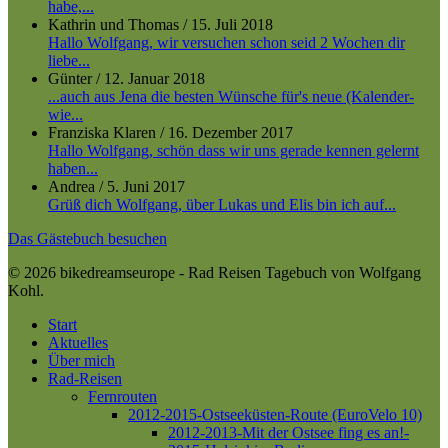
habe,...
Kathrin und Thomas
/
15. Juli 2018
Hallo Wolfgang, wir versuchen schon seid 2 Wochen dir
liebe...
Günter
/
12. Januar 2018
...auch aus Jena die besten Wünsche für's neue (Kalender-
wie...
Franziska Klaren
/
16. Dezember 2017
Hallo Wolfgang, schön dass wir uns gerade kennen gelernt
haben...
Andrea
/
5. Juni 2017
Grüß dich Wolfgang, über Lukas und Elis bin ich auf...
Das Gästebuch besuchen
© 2026 bikedreamseurope - Rad Reisen Tagebuch von Wolfgang
Kohl.
Close
Start
Menu
Aktuelles
Über mich
Rad-Reisen
Fernrouten
2012-2015-Ostseeküsten-Route (EuroVelo 10)
2012-2013-Mit der Ostsee fing es an!-