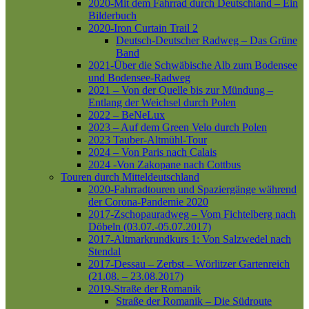
2020-Mit dem Fahrrad durch Deutschland – Ein
Bilderbuch
2020-Iron Curtain Trail 2
Deutsch-Deutscher Radweg – Das Grüne
Band
2021-Über die Schwäbische Alb zum Bodensee
und Bodensee-Radweg
2021 – Von der Quelle bis zur Mündung –
Entlang der Weichsel durch Polen
2022 – BeNeLux
2023 – Auf dem Green Velo durch Polen
2023 Tauber-Altmühl-Tour
2024 – Von Paris nach Calais
2024 -Von Zakopane nach Cottbus
Touren durch Mitteldeutschland
2020-Fahrradtouren und Spaziergänge während
der Corona-Pandemie 2020
2017-Zschopauradweg – Vom Fichtelberg nach
Döbeln (03.07.-05.07.2017)
2017-Altmarkrundkurs 1: Von Salzwedel nach
Stendal
2017-Dessau – Zerbst – Wörlitzer Gartenreich
(21.08. – 23.08.2017)
2019-Straße der Romanik
Straße der Romanik – Die Südroute