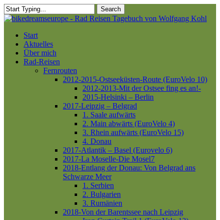
Skip
Search
to
Close
main
Search
content
Menu
Start
Aktuelles
Über mich
Rad-Reisen
Fernrouten
2012-2015-Ostseeküsten-Route (EuroVelo 10)
2012-2013-Mit der Ostsee fing es an!-
2015-Helsinki – Berlin
2017-Leipzig – Belgrad
1. Saale aufwärts
2. Main abwärts (EuroVelo 4)
3. Rhein aufwärts (EuroVelo 15)
4. Donau
2017-Atlantik – Basel (Eurovelo 6)
2017-La Moselle-Die Mosel7
2018-Entlang der Donau: Von Belgrad ans
Schwarze Meer
1. Serbien
2. Bulgarien
3. Rumänien
2018-Von der Barentssee nach Leipzig