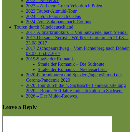
2022 – BeNeLux
2023 – Auf dem Green Velo durch Polen
2023 Tauber-Altmühl-Tour
2024 – Von Paris nach Calais
2024 -Von Zakopane nach Cottbus
Touren durch Mitteldeutschland
2017-Altmarkrundkurs 1: Von Salzwedel nach Stendal
2017-Dessau – Zerbst – Wörlitzer Gartenreich
21.08. –
23.08.2017
2017-Zschopauradweg – Vom Fichtelberg nach Döbeln
03.07.-05.07.2017
2019-Straße der Romanik
Straße der Romanik – Die Südroute
Straße der Romanik – Niedersachsen
2020-Fahrradtouren und Spaziergänge während der
Corona-Pandemie 2020
2020-Tour durch die 4. Sächsische Landesausstellung
2020 – Boom. 500 Jahre Industriekultur in Sachsen.
2026 – Der Mulde-Radweg
Leave a Reply