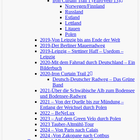
Iron Curtain Trail 1 (EuroVelo 13)
Norwegen/Finnland
Russland
Estland
Lettland
Litauen
Polen
2019-Von Leipzig bis ans Ende der Welt
2019-Der Berliner Mauerradweg
2019-Leipzig – Stettiner Haff – Usedom –
Leipzig
2020-Mit dem Fahrrad durch Deutschland – Ein
Bilderbuch
2020-Iron Curtain Trail 2
Deutsch-Deutscher Radweg – Das Grüne
Band
2021-Über die Schwäbische Alb zum Bodensee
und Bodensee-Radweg
2021 – Von der Quelle bis zur Mündung –
Entlang der Weichsel durch Polen
2022 – BeNeLux
2023 – Auf dem Green Velo durch Polen
2023 Tauber-Altmühl-Tour
2024 – Von Paris nach Calais
2024 -Von Zakopane nach Cottbus