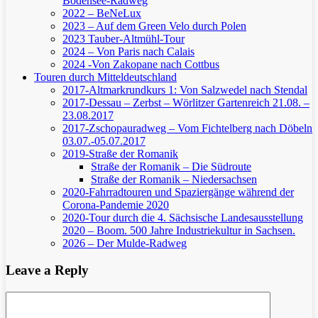
Bodensee-Radweg
2022 – BeNeLux
2023 – Auf dem Green Velo durch Polen
2023 Tauber-Altmühl-Tour
2024 – Von Paris nach Calais
2024 -Von Zakopane nach Cottbus
Touren durch Mitteldeutschland
2017-Altmarkrundkurs 1: Von Salzwedel nach Stendal
2017-Dessau – Zerbst – Wörlitzer Gartenreich
21.08. –
23.08.2017
2017-Zschopauradweg – Vom Fichtelberg nach Döbeln
03.07.-05.07.2017
2019-Straße der Romanik
Straße der Romanik – Die Südroute
Straße der Romanik – Niedersachsen
2020-Fahrradtouren und Spaziergänge während der
Corona-Pandemie 2020
2020-Tour durch die 4. Sächsische Landesausstellung
2020 – Boom. 500 Jahre Industriekultur in Sachsen.
2026 – Der Mulde-Radweg
Leave a Reply