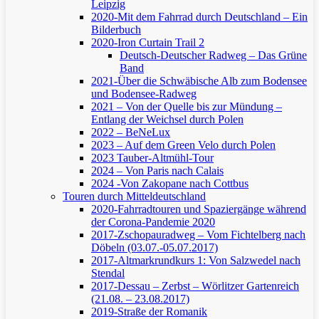
Leipzig
2020-Mit dem Fahrrad durch Deutschland – Ein
Bilderbuch
2020-Iron Curtain Trail 2
Deutsch-Deutscher Radweg – Das Grüne
Band
2021-Über die Schwäbische Alb zum Bodensee
und Bodensee-Radweg
2021 – Von der Quelle bis zur Mündung –
Entlang der Weichsel durch Polen
2022 – BeNeLux
2023 – Auf dem Green Velo durch Polen
2023 Tauber-Altmühl-Tour
2024 – Von Paris nach Calais
2024 -Von Zakopane nach Cottbus
Touren durch Mitteldeutschland
2020-Fahrradtouren und Spaziergänge während
der Corona-Pandemie 2020
2017-Zschopauradweg – Vom Fichtelberg nach
Döbeln (03.07.-05.07.2017)
2017-Altmarkrundkurs 1: Von Salzwedel nach
Stendal
2017-Dessau – Zerbst – Wörlitzer Gartenreich
(21.08. – 23.08.2017)
2019-Straße der Romanik