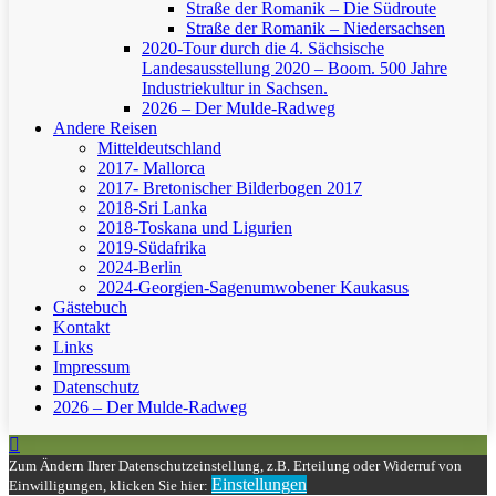
Straße der Romanik – Die Südroute
Straße der Romanik – Niedersachsen
2020-Tour durch die 4. Sächsische
Landesausstellung 2020 – Boom. 500 Jahre
Industriekultur in Sachsen.
2026 – Der Mulde-Radweg
Andere Reisen
Mitteldeutschland
2017- Mallorca
2017- Bretonischer Bilderbogen 2017
2018-Sri Lanka
2018-Toskana und Ligurien
2019-Südafrika
2024-Berlin
2024-Georgien-Sagenumwobener Kaukasus
Gästebuch
Kontakt
Links
Impressum
Datenschutz
2026 – Der Mulde-Radweg
Zum Ändern Ihrer Datenschutzeinstellung, z.B. Erteilung oder Widerruf von
Einstellungen
Einwilligungen, klicken Sie hier: