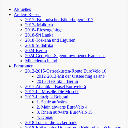
Aktuelles
Andere Reisen
2017- Bretonischer Bilderbogen 2017
2017- Mallorca
2018- Riesengebirge
2018-Sri Lanka
2018-Toskana und Ligurien
2019-Südafrika
2024-Berlin
2024-Georgien-Sagenumwobener Kaukasus
Mitteldeutschland
Fernrouten
2012-2015-Ostseeküsten-Route
EuroVelo 10
2012-2013-Mit der Ostsee fing es an!-
2015-Helsinki – Berlin
2017-Atlantik – Basel
Eurovelo 6
2017-La Moselle-Die Mosel7
2017-Leipzig – Belgrad
1. Saale aufwärts
2. Main abwärts
EuroVelo 4
3. Rhein aufwärts
EuroVelo 15
4. Donau
2018 Tour in die Uckermark
2018-Entlang der Donau: Von Belgrad ans Schwarze