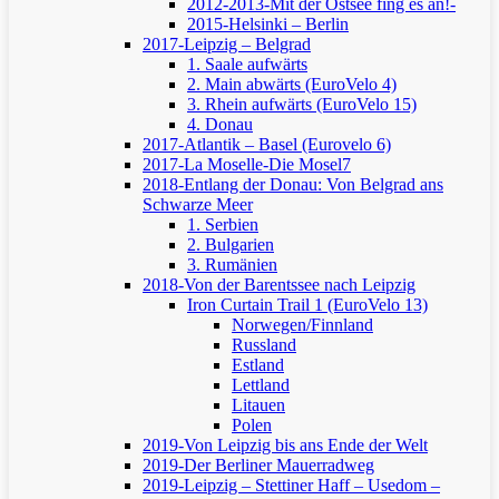
2012-2013-Mit der Ostsee fing es an!-
2015-Helsinki – Berlin
2017-Leipzig – Belgrad
1. Saale aufwärts
2. Main abwärts (EuroVelo 4)
3. Rhein aufwärts (EuroVelo 15)
4. Donau
2017-Atlantik – Basel (Eurovelo 6)
2017-La Moselle-Die Mosel7
2018-Entlang der Donau: Von Belgrad ans
Schwarze Meer
1. Serbien
2. Bulgarien
3. Rumänien
2018-Von der Barentssee nach Leipzig
Iron Curtain Trail 1 (EuroVelo 13)
Norwegen/Finnland
Russland
Estland
Lettland
Litauen
Polen
2019-Von Leipzig bis ans Ende der Welt
2019-Der Berliner Mauerradweg
2019-Leipzig – Stettiner Haff – Usedom –