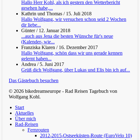
Hallo Herr Kohl, als ich gestern den Wetterbericht
gesehen habe,...
Kathrin und Thomas
/
15. Juli 2018
Hallo Wolfgang, wir versuchen schon seid 2 Wochen
dir liebe...
Günter
/
12. Januar 2018
...auch aus Jena die besten Wünsche für's neue
(Kalender- wie...
Franziska Klaren
/
16. Dezember 2017
Hallo Wolfgang, schön dass wir uns gerade kennen
gelernt haben...
Andrea
/
5. Juni 2017
Grüß dich Wolfgang, über Lukas und Elis bin ich auf...
Das Gästebuch besuchen
© 2026 bikedreamseurope - Rad Reisen Tagebuch von
Wolfgang Kohl.
Clos
Start
Men
Aktuelles
Über mich
Rad-Reisen
Fernrouten
2012-2015-Ostseeküsten-Route (EuroVelo 10)