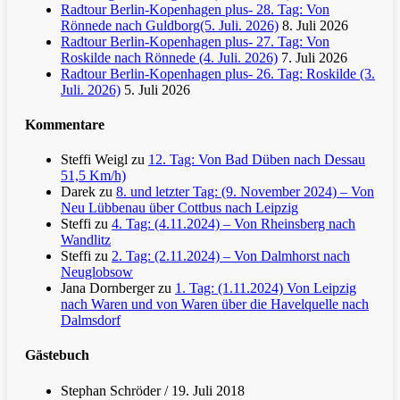
Radtour Berlin-Kopenhagen plus- 28. Tag: Von
Rönnede nach Guldborg(5. Juli. 2026)
8. Juli 2026
Radtour Berlin-Kopenhagen plus- 27. Tag: Von
Roskilde nach Rönnede (4. Juli. 2026)
7. Juli 2026
Radtour Berlin-Kopenhagen plus- 26. Tag: Roskilde (3.
Juli. 2026)
5. Juli 2026
Kommentare
Steffi Weigl
zu
12. Tag: Von Bad Düben nach Dessau
51,5 Km/h)
Darek
zu
8. und letzter Tag: (9. November 2024) – Von
Neu Lübbenau über Cottbus nach Leipzig
Steffi
zu
4. Tag: (4.11.2024) – Von Rheinsberg nach
Wandlitz
Steffi
zu
2. Tag: (2.11.2024) – Von Dalmhorst nach
Neuglobsow
Jana Dornberger
zu
1. Tag: (1.11.2024) Von Leipzig
nach Waren und von Waren über die Havelquelle nach
Dalmsdorf
Gästebuch
Stephan Schröder
/
19. Juli 2018