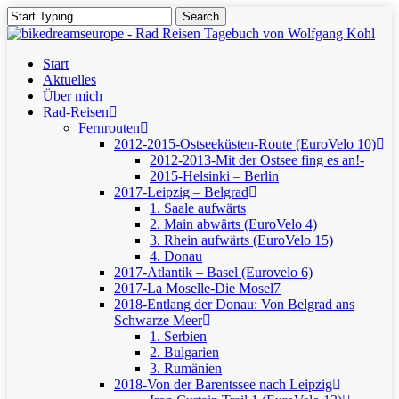
Skip
Search
to
Close
main
Search
content
Menu
Start
Aktuelles
Über mich
Rad-Reisen
Fernrouten
2012-2015-Ostseeküsten-Route (EuroVelo 10)
2012-2013-Mit der Ostsee fing es an!-
2015-Helsinki – Berlin
2017-Leipzig – Belgrad
1. Saale aufwärts
2. Main abwärts (EuroVelo 4)
3. Rhein aufwärts (EuroVelo 15)
4. Donau
2017-Atlantik – Basel (Eurovelo 6)
2017-La Moselle-Die Mosel7
2018-Entlang der Donau: Von Belgrad ans
Schwarze Meer
1. Serbien
2. Bulgarien
3. Rumänien
2018-Von der Barentssee nach Leipzig