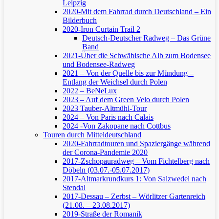
Leipzig
2020-Mit dem Fahrrad durch Deutschland – Ein
Bilderbuch
2020-Iron Curtain Trail 2
Deutsch-Deutscher Radweg – Das Grüne
Band
2021-Über die Schwäbische Alb zum Bodensee
und Bodensee-Radweg
2021 – Von der Quelle bis zur Mündung –
Entlang der Weichsel durch Polen
2022 – BeNeLux
2023 – Auf dem Green Velo durch Polen
2023 Tauber-Altmühl-Tour
2024 – Von Paris nach Calais
2024 -Von Zakopane nach Cottbus
Touren durch Mitteldeutschland
2020-Fahrradtouren und Spaziergänge während
der Corona-Pandemie 2020
2017-Zschopauradweg – Vom Fichtelberg nach
Döbeln (03.07.-05.07.2017)
2017-Altmarkrundkurs 1: Von Salzwedel nach
Stendal
2017-Dessau – Zerbst – Wörlitzer Gartenreich
(21.08. – 23.08.2017)
2019-Straße der Romanik