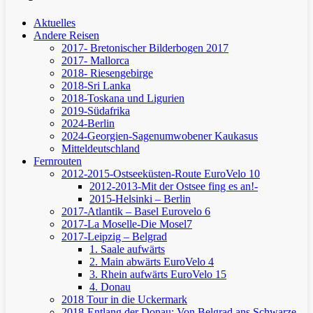
Aktuelles
Andere Reisen
2017- Bretonischer Bilderbogen 2017
2017- Mallorca
2018- Riesengebirge
2018-Sri Lanka
2018-Toskana und Ligurien
2019-Südafrika
2024-Berlin
2024-Georgien-Sagenumwobener Kaukasus
Mitteldeutschland
Fernrouten
2012-2015-Ostseeküsten-Route
EuroVelo 10
2012-2013-Mit der Ostsee fing es an!-
2015-Helsinki – Berlin
2017-Atlantik – Basel
Eurovelo 6
2017-La Moselle-Die Mosel7
2017-Leipzig – Belgrad
1. Saale aufwärts
2. Main abwärts
EuroVelo 4
3. Rhein aufwärts
EuroVelo 15
4. Donau
2018 Tour in die Uckermark
2018-Entlang der Donau: Von Belgrad ans Schwarze