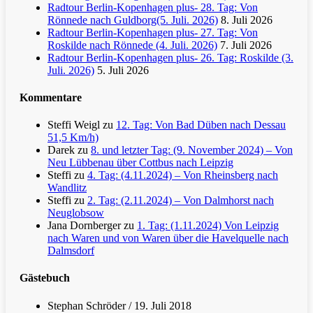
Radtour Berlin-Kopenhagen plus- 28. Tag: Von
Rönnede nach Guldborg(5. Juli. 2026)
8. Juli 2026
Radtour Berlin-Kopenhagen plus- 27. Tag: Von
Roskilde nach Rönnede (4. Juli. 2026)
7. Juli 2026
Radtour Berlin-Kopenhagen plus- 26. Tag: Roskilde (3.
Juli. 2026)
5. Juli 2026
Kommentare
Steffi Weigl
zu
12. Tag: Von Bad Düben nach Dessau
51,5 Km/h)
Darek
zu
8. und letzter Tag: (9. November 2024) – Von
Neu Lübbenau über Cottbus nach Leipzig
Steffi
zu
4. Tag: (4.11.2024) – Von Rheinsberg nach
Wandlitz
Steffi
zu
2. Tag: (2.11.2024) – Von Dalmhorst nach
Neuglobsow
Jana Dornberger
zu
1. Tag: (1.11.2024) Von Leipzig
nach Waren und von Waren über die Havelquelle nach
Dalmsdorf
Gästebuch
Stephan Schröder
/
19. Juli 2018