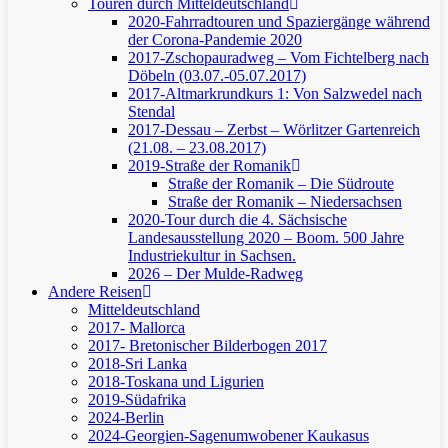
Touren durch Mitteldeutschland
2020-Fahrradtouren und Spaziergänge während
der Corona-Pandemie 2020
2017-Zschopauradweg – Vom Fichtelberg nach
Döbeln (03.07.-05.07.2017)
2017-Altmarkrundkurs 1: Von Salzwedel nach
Stendal
2017-Dessau – Zerbst – Wörlitzer Gartenreich
(21.08. – 23.08.2017)
2019-Straße der Romanik
Straße der Romanik – Die Südroute
Straße der Romanik – Niedersachsen
2020-Tour durch die 4. Sächsische
Landesausstellung 2020 – Boom. 500 Jahre
Industriekultur in Sachsen.
2026 – Der Mulde-Radweg
Andere Reisen
Mitteldeutschland
2017- Mallorca
2017- Bretonischer Bilderbogen 2017
2018-Sri Lanka
2018-Toskana und Ligurien
2019-Südafrika
2024-Berlin
2024-Georgien-Sagenumwobener Kaukasus