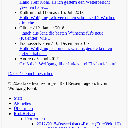
Hallo Herr Kohl, als ich gestern den Wetterbericht
gesehen habe,...
Kathrin und Thomas
/
15. Juli 2018
Hallo Wolfgang, wir versuchen schon seid 2 Wochen
dir liebe...
Günter
/
12. Januar 2018
...auch aus Jena die besten Wünsche für's neue
(Kalender- wie...
Franziska Klaren
/
16. Dezember 2017
Hallo Wolfgang, schön dass wir uns gerade kennen
gelernt haben...
Andrea
/
5. Juni 2017
Grüß dich Wolfgang, über Lukas und Elis bin ich auf...
Das Gästebuch besuchen
© 2026 bikedreamseurope - Rad Reisen Tagebuch von
Wolfgang Kohl.
Clos
Start
Men
Aktuelles
Über mich
Rad-Reisen
Fernrouten
2012-2015-Ostseeküsten-Route (EuroVelo 10)