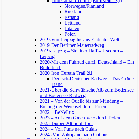
Iron Curtain Trail 1 (EuroVelo 13)
Norwegen/Finnland
Russland
Estland
Lettland
Litauen
Polen
2019-Von Leipzig bis ans Ende der Welt
2019-Der Berliner Mauerradweg
2019-Leipzig – Stettiner Haff – Usedom –
Leipzig
2020-Mit dem Fahrrad durch Deutschland – Ein
Bilderbuch
2020-Iron Curtain Trail 2
Deutsch-Deutscher Radweg – Das Grüne
Band
2021-Über die Schwäbische Alb zum Bodensee
und Bodensee-Radweg
2021 – Von der Quelle bis zur Mündung –
Entlang der Weichsel durch Polen
2022 – BeNeLux
2023 – Auf dem Green Velo durch Polen
2023 Tauber-Altmühl-Tour
2024 – Von Paris nach Calais
2024 -Von Zakopane nach Cottbus