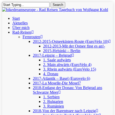
Skip
Search
to
Close
main
Search
content
Menu
Start
Aktuelles
Über mich
Rad-Reisen
Fernrouten
2012-2015-Ostseeküsten-Route (EuroVelo 10)
2012-2013-Mit der Ostsee fing es an!-
2015-Helsinki – Berlin
2017-Leipzig – Belgrad
1. Saale aufwärts
2. Main abwärts (EuroVelo 4)
3. Rhein aufwärts (EuroVelo 15)
4. Donau
2017-Atlantik – Basel (Eurovelo 6)
2017-La Moselle-Die Mosel7
2018-Entlang der Donau: Von Belgrad ans
Schwarze Meer
1. Serbien
2. Bulgarien
3. Rumänien
2018-Von der Barentssee nach Leipzig