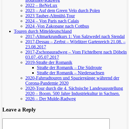
Bodensee-Radweg
2022 – BeNeLux
2023 – Auf dem Green Velo durch Polen
2023 Tauber-Altmühl-Tour
2024 – Von Paris nach Calais
2024 -Von Zakopane nach Cottbus
Touren durch Mitteldeutschland
2017-Altmarkrundkurs 1: Von Salzwedel nach Stendal
2017-Dessau – Zerbst – Wörlitzer Gartenreich
21.08. –
23.08.2017
2017-Zschopauradweg – Vom Fichtelberg nach Döbeln
03.07.-05.07.2017
2019-Straße der Romanik
Straße der Romanik – Die Südroute
Straße der Romanik – Niedersachsen
2020-Fahrradtouren und Spaziergänge während der
Corona-Pandemie 2020
2020-Tour durch die 4. Sächsische Landesausstellung
2020 – Boom. 500 Jahre Industriekultur in Sachsen.
2026 – Der Mulde-Radweg
Leave a Reply