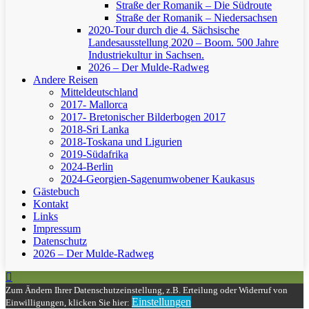
Straße der Romanik – Die Südroute
Straße der Romanik – Niedersachsen
2020-Tour durch die 4. Sächsische
Landesausstellung 2020 – Boom. 500 Jahre
Industriekultur in Sachsen.
2026 – Der Mulde-Radweg
Andere Reisen
Mitteldeutschland
2017- Mallorca
2017- Bretonischer Bilderbogen 2017
2018-Sri Lanka
2018-Toskana und Ligurien
2019-Südafrika
2024-Berlin
2024-Georgien-Sagenumwobener Kaukasus
Gästebuch
Kontakt
Links
Impressum
Datenschutz
2026 – Der Mulde-Radweg
Zum Ändern Ihrer Datenschutzeinstellung, z.B. Erteilung oder Widerruf von
Einstellungen
Einwilligungen, klicken Sie hier: