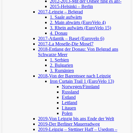
2012-2013-Mit der Ostsee fing es an!-
2015-Helsinki – Berlin
2017-Leipzig – Belgrad
1. Saale aufwärts
2. Main abwärts (EuroVelo 4)
3. Rhein aufwärts (EuroVelo 15)
4. Donau
2017-Atlantik – Basel (Eurovelo 6)
2017-La Moselle-Die Mosel7
2018-Entlang der Donau: Von Belgrad ans
Schwarze Meer
1. Serbien
2. Bulgarien
3. Rumänien
2018-Von der Barentssee nach Leipzig
Iron Curtain Trail 1 (EuroVelo 13)
Norwegen/Finnland
Russland
Estland
Lettland
Litauen
Polen
2019-Von Leipzig bis ans Ende der Welt
2019-Der Berliner Mauerradweg
2019-Leipzig – Stettiner Haff – Usedom –