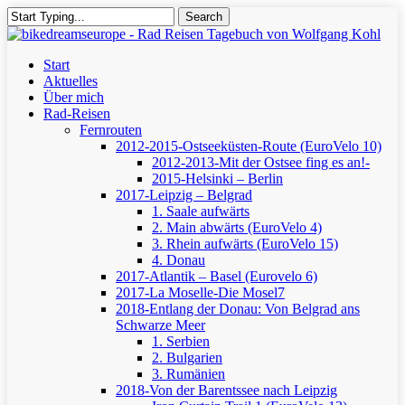
Skip
Search
to
Close
main
Search
content
Menu
Start
Aktuelles
Über mich
Rad-Reisen
Fernrouten
2012-2015-Ostseeküsten-Route (EuroVelo 10)
2012-2013-Mit der Ostsee fing es an!-
2015-Helsinki – Berlin
2017-Leipzig – Belgrad
1. Saale aufwärts
2. Main abwärts (EuroVelo 4)
3. Rhein aufwärts (EuroVelo 15)
4. Donau
2017-Atlantik – Basel (Eurovelo 6)
2017-La Moselle-Die Mosel7
2018-Entlang der Donau: Von Belgrad ans
Schwarze Meer
1. Serbien
2. Bulgarien
3. Rumänien
2018-Von der Barentssee nach Leipzig