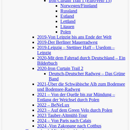
Iron Curtain Trail 1 (EuroVelo 13)
Norwegen/Finnland
Russland
Estland
Lettland
Litauen
Polen
2019-Von Leipzig bis ans Ende der Welt
2019-Der Berliner Mauerradweg
2019-Leipzig – Stettiner Haff – Usedom –
Leipzig
2020-Mit dem Fahrrad durch Deutschland – Ein
Bilderbuch
2020-Iron Curtain Trail 2
Deutsch-Deutscher Radweg – Das Grüne
Band
2021-Über die Schwäbische Alb zum Bodensee
und Bodensee-Radweg
2021 – Von der Quelle bis zur Mündung –
Entlang der Weichsel durch Polen
2022 – BeNeLux
2023 – Auf dem Green Velo durch Polen
2023 Tauber-Altmühl-Tour
2024 – Von Paris nach Calais
2024 -Von Zakopane nach Cottbus