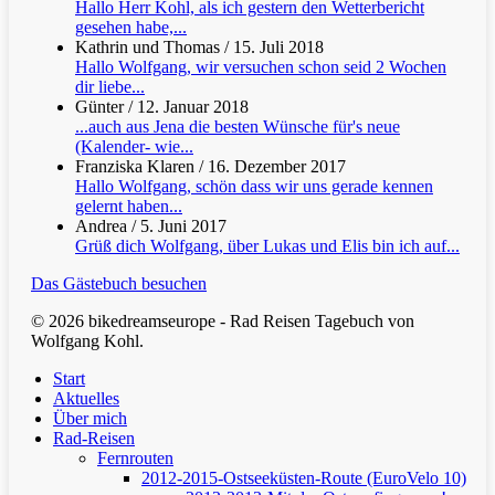
Hallo Herr Kohl, als ich gestern den Wetterbericht
gesehen habe,...
Kathrin und Thomas
/
15. Juli 2018
Hallo Wolfgang, wir versuchen schon seid 2 Wochen
dir liebe...
Günter
/
12. Januar 2018
...auch aus Jena die besten Wünsche für's neue
(Kalender- wie...
Franziska Klaren
/
16. Dezember 2017
Hallo Wolfgang, schön dass wir uns gerade kennen
gelernt haben...
Andrea
/
5. Juni 2017
Grüß dich Wolfgang, über Lukas und Elis bin ich auf...
Das Gästebuch besuchen
© 2026 bikedreamseurope - Rad Reisen Tagebuch von
Wolfgang Kohl.
Clos
Start
Men
Aktuelles
Über mich
Rad-Reisen
Fernrouten
2012-2015-Ostseeküsten-Route (EuroVelo 10)