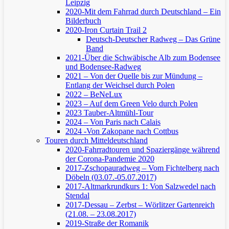
Leipzig
2020-Mit dem Fahrrad durch Deutschland – Ein
Bilderbuch
2020-Iron Curtain Trail 2
Deutsch-Deutscher Radweg – Das Grüne
Band
2021-Über die Schwäbische Alb zum Bodensee
und Bodensee-Radweg
2021 – Von der Quelle bis zur Mündung –
Entlang der Weichsel durch Polen
2022 – BeNeLux
2023 – Auf dem Green Velo durch Polen
2023 Tauber-Altmühl-Tour
2024 – Von Paris nach Calais
2024 -Von Zakopane nach Cottbus
Touren durch Mitteldeutschland
2020-Fahrradtouren und Spaziergänge während
der Corona-Pandemie 2020
2017-Zschopauradweg – Vom Fichtelberg nach
Döbeln (03.07.-05.07.2017)
2017-Altmarkrundkurs 1: Von Salzwedel nach
Stendal
2017-Dessau – Zerbst – Wörlitzer Gartenreich
(21.08. – 23.08.2017)
2019-Straße der Romanik