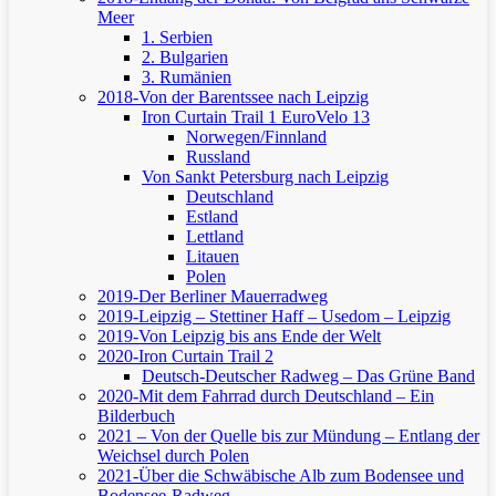
Meer
1. Serbien
2. Bulgarien
3. Rumänien
2018-Von der Barentssee nach Leipzig
Iron Curtain Trail 1
EuroVelo 13
Norwegen/Finnland
Russland
Von Sankt Petersburg nach Leipzig
Deutschland
Estland
Lettland
Litauen
Polen
2019-Der Berliner Mauerradweg
2019-Leipzig – Stettiner Haff – Usedom – Leipzig
2019-Von Leipzig bis ans Ende der Welt
2020-Iron Curtain Trail 2
Deutsch-Deutscher Radweg – Das Grüne Band
2020-Mit dem Fahrrad durch Deutschland – Ein
Bilderbuch
2021 – Von der Quelle bis zur Mündung – Entlang der
Weichsel durch Polen
2021-Über die Schwäbische Alb zum Bodensee und
Bodensee-Radweg