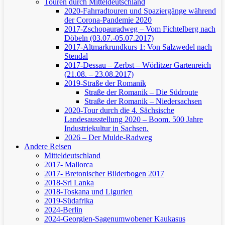
Touren durch Mitteldeutschland
2020-Fahrradtouren und Spaziergänge während
der Corona-Pandemie 2020
2017-Zschopauradweg – Vom Fichtelberg nach
Döbeln (03.07.-05.07.2017)
2017-Altmarkrundkurs 1: Von Salzwedel nach
Stendal
2017-Dessau – Zerbst – Wörlitzer Gartenreich
(21.08. – 23.08.2017)
2019-Straße der Romanik
Straße der Romanik – Die Südroute
Straße der Romanik – Niedersachsen
2020-Tour durch die 4. Sächsische
Landesausstellung 2020 – Boom. 500 Jahre
Industriekultur in Sachsen.
2026 – Der Mulde-Radweg
Andere Reisen
Mitteldeutschland
2017- Mallorca
2017- Bretonischer Bilderbogen 2017
2018-Sri Lanka
2018-Toskana und Ligurien
2019-Südafrika
2024-Berlin
2024-Georgien-Sagenumwobener Kaukasus