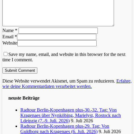
Name
*
Email
*
Website
Save my name, email, and website in this browser for the next
time I comment.
Diese Website verwendet Akismet, um Spam zu reduzieren.
Erfahre,
wie deine Kommentardaten verarbeitet werden.
neuste Beiträge
Radtour Berlin-Kopenhagen plus-30.-32. Tag: Von
Kragenaes über Nynköbing, Marielyst, Rostock nach
Ldeipzig (7.-9. Juli. 2026)
9. Juli 2026
Radtour Berlin-Kopenhagen plus-29. Tag: Von
Guldborg nach Kragenaes (6. Juli. 2026)
9. Juli 2026