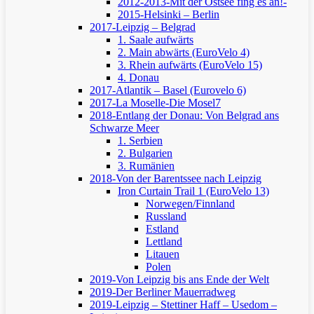
2012-2013-Mit der Ostsee fing es an!-
2015-Helsinki – Berlin
2017-Leipzig – Belgrad
1. Saale aufwärts
2. Main abwärts (EuroVelo 4)
3. Rhein aufwärts (EuroVelo 15)
4. Donau
2017-Atlantik – Basel (Eurovelo 6)
2017-La Moselle-Die Mosel7
2018-Entlang der Donau: Von Belgrad ans
Schwarze Meer
1. Serbien
2. Bulgarien
3. Rumänien
2018-Von der Barentssee nach Leipzig
Iron Curtain Trail 1 (EuroVelo 13)
Norwegen/Finnland
Russland
Estland
Lettland
Litauen
Polen
2019-Von Leipzig bis ans Ende der Welt
2019-Der Berliner Mauerradweg
2019-Leipzig – Stettiner Haff – Usedom –