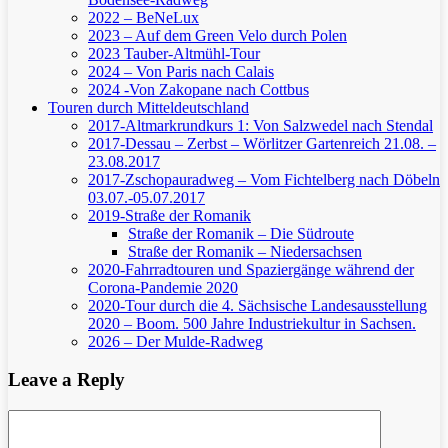
2022 – BeNeLux
2023 – Auf dem Green Velo durch Polen
2023 Tauber-Altmühl-Tour
2024 – Von Paris nach Calais
2024 -Von Zakopane nach Cottbus
Touren durch Mitteldeutschland
2017-Altmarkrundkurs 1: Von Salzwedel nach Stendal
2017-Dessau – Zerbst – Wörlitzer Gartenreich
21.08. –
23.08.2017
2017-Zschopauradweg – Vom Fichtelberg nach Döbeln
03.07.-05.07.2017
2019-Straße der Romanik
Straße der Romanik – Die Südroute
Straße der Romanik – Niedersachsen
2020-Fahrradtouren und Spaziergänge während der
Corona-Pandemie 2020
2020-Tour durch die 4. Sächsische Landesausstellung
2020 – Boom. 500 Jahre Industriekultur in Sachsen.
2026 – Der Mulde-Radweg
Leave a Reply