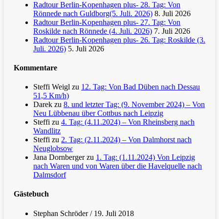
Radtour Berlin-Kopenhagen plus- 28. Tag: Von
Rönnede nach Guldborg(5. Juli. 2026)
8. Juli 2026
Radtour Berlin-Kopenhagen plus- 27. Tag: Von
Roskilde nach Rönnede (4. Juli. 2026)
7. Juli 2026
Radtour Berlin-Kopenhagen plus- 26. Tag: Roskilde (3.
Juli. 2026)
5. Juli 2026
Kommentare
Steffi Weigl
zu
12. Tag: Von Bad Düben nach Dessau
51,5 Km/h)
Darek
zu
8. und letzter Tag: (9. November 2024) – Von
Neu Lübbenau über Cottbus nach Leipzig
Steffi
zu
4. Tag: (4.11.2024) – Von Rheinsberg nach
Wandlitz
Steffi
zu
2. Tag: (2.11.2024) – Von Dalmhorst nach
Neuglobsow
Jana Dornberger
zu
1. Tag: (1.11.2024) Von Leipzig
nach Waren und von Waren über die Havelquelle nach
Dalmsdorf
Gästebuch
Stephan Schröder
/
19. Juli 2018