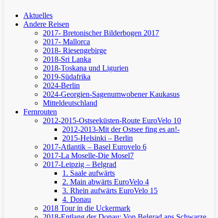
Aktuelles
Andere Reisen
2017- Bretonischer Bilderbogen 2017
2017- Mallorca
2018- Riesengebirge
2018-Sri Lanka
2018-Toskana und Ligurien
2019-Südafrika
2024-Berlin
2024-Georgien-Sagenumwobener Kaukasus
Mitteldeutschland
Fernrouten
2012-2015-Ostseeküsten-Route
EuroVelo 10
2012-2013-Mit der Ostsee fing es an!-
2015-Helsinki – Berlin
2017-Atlantik – Basel
Eurovelo 6
2017-La Moselle-Die Mosel7
2017-Leipzig – Belgrad
1. Saale aufwärts
2. Main abwärts
EuroVelo 4
3. Rhein aufwärts
EuroVelo 15
4. Donau
2018 Tour in die Uckermark
2018-Entlang der Donau: Von Belgrad ans Schwarze