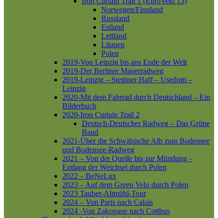
Iron Curtain Trail 1 (EuroVelo 13)
Norwegen/Finnland
Russland
Estland
Lettland
Litauen
Polen
2019-Von Leipzig bis ans Ende der Welt
2019-Der Berliner Mauerradweg
2019-Leipzig – Stettiner Haff – Usedom –
Leipzig
2020-Mit dem Fahrrad durch Deutschland – Ein
Bilderbuch
2020-Iron Curtain Trail 2
Deutsch-Deutscher Radweg – Das Grüne
Band
2021-Über die Schwäbische Alb zum Bodensee
und Bodensee-Radweg
2021 – Von der Quelle bis zur Mündung –
Entlang der Weichsel durch Polen
2022 – BeNeLux
2023 – Auf dem Green Velo durch Polen
2023 Tauber-Altmühl-Tour
2024 – Von Paris nach Calais
2024 -Von Zakopane nach Cottbus