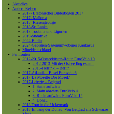
Aktuelles
Andere Reisen
2017- Bretonischer Bilderbogen 2017
2017- Mallorca
2018- Riesengebirge
2018-Sri Lanka
2018-Toskana und Ligurien
2019-Südafrika
2024-Berlin
2024-Georgien-Sagenumwobener Kaukasus
Mitteldeutschland
Fernrouten
2012-2015-Ostseeküsten-Route
EuroVelo 10
2012-2013-Mit der Ostsee fing es an!-
2015-Helsinki – Berlin
2017-Atlantik – Basel
Eurovelo 6
2017-La Moselle-Die Mosel7
2017-Leipzig – Belgrad
1. Saale aufwärts
2. Main abwärts
EuroVelo 4
3. Rhein aufwärts
EuroVelo 15
4. Donau
2018 Tour in die Uckermark
2018-Entlang der Donau: Von Belgrad ans Schwarze
Meer