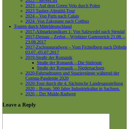
2022 – BeNeLux
2023 – Auf dem Green Velo durch Polen
2023 Tauber-Altmühl-Tour
2024 – Von Paris nach Calais
2024 -Von Zakopane nach Cottbus
Touren durch Mitteldeutschland
2017-Altmarkrundkurs 1: Von Salzwedel nach Stendal
2017-Dessau – Zerbst – Wörlitzer Gartenreich
21.08. –
23.08.2017
2017-Zschopauradweg – Vom Fichtelberg nach Döbeln
03.07.-05.07.2017
2019-Straße der Romanik
Straße der Romanik – Die Südroute
Straße der Romanik – Niedersachsen
2020-Fahrradtouren und Spaziergänge während der
Corona-Pandemie 2020
2020-Tour durch die 4. Sächsische Landesausstellung
2020 – Boom. 500 Jahre Industriekultur in Sachsen.
2026 – Der Mulde-Radweg
Leave a Reply