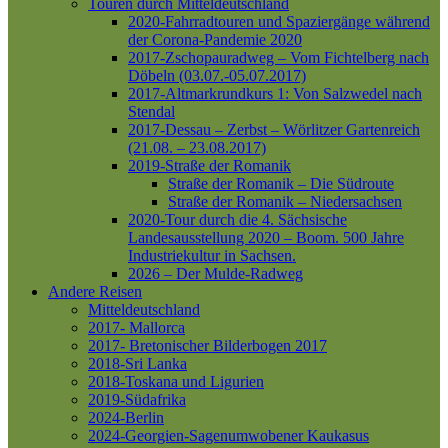
Touren durch Mitteldeutschland
2020-Fahrradtouren und Spaziergänge während
der Corona-Pandemie 2020
2017-Zschopauradweg – Vom Fichtelberg nach
Döbeln (03.07.-05.07.2017)
2017-Altmarkrundkurs 1: Von Salzwedel nach
Stendal
2017-Dessau – Zerbst – Wörlitzer Gartenreich
(21.08. – 23.08.2017)
2019-Straße der Romanik
Straße der Romanik – Die Südroute
Straße der Romanik – Niedersachsen
2020-Tour durch die 4. Sächsische
Landesausstellung 2020 – Boom. 500 Jahre
Industriekultur in Sachsen.
2026 – Der Mulde-Radweg
Andere Reisen
Mitteldeutschland
2017- Mallorca
2017- Bretonischer Bilderbogen 2017
2018-Sri Lanka
2018-Toskana und Ligurien
2019-Südafrika
2024-Berlin
2024-Georgien-Sagenumwobener Kaukasus