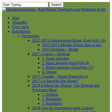
Skip
Search
to
Close
main
Search
content
Menu
Start
Aktuelles
Über mich
Rad-Reisen
Fernrouten
2012-2015-Ostseeküsten-Route (EuroVelo 10)
2012-2013-Mit der Ostsee fing es an!-
2015-Helsinki – Berlin
2017-Leipzig – Belgrad
1. Saale aufwärts
2. Main abwärts (EuroVelo 4)
3. Rhein aufwärts (EuroVelo 15)
4. Donau
2017-Atlantik – Basel (Eurovelo 6)
2017-La Moselle-Die Mosel7
2018-Entlang der Donau: Von Belgrad ans
Schwarze Meer
1. Serbien
2. Bulgarien
3. Rumänien
2018-Von der Barentssee nach Leipzig