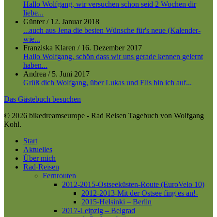
Hallo Wolfgang, wir versuchen schon seid 2 Wochen dir
liebe...
Günter
/
12. Januar 2018
...auch aus Jena die besten Wünsche für's neue (Kalender-
wie...
Franziska Klaren
/
16. Dezember 2017
Hallo Wolfgang, schön dass wir uns gerade kennen gelernt
haben...
Andrea
/
5. Juni 2017
Grüß dich Wolfgang, über Lukas und Elis bin ich auf...
Das Gästebuch besuchen
© 2026 bikedreamseurope - Rad Reisen Tagebuch von Wolfgang
Kohl.
Close
Start
Menu
Aktuelles
Über mich
Rad-Reisen
Fernrouten
2012-2015-Ostseeküsten-Route (EuroVelo 10)
2012-2013-Mit der Ostsee fing es an!-
2015-Helsinki – Berlin
2017-Leipzig – Belgrad