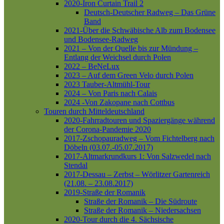
2020-Iron Curtain Trail 2
Deutsch-Deutscher Radweg – Das Grüne
Band
2021-Über die Schwäbische Alb zum Bodensee
und Bodensee-Radweg
2021 – Von der Quelle bis zur Mündung –
Entlang der Weichsel durch Polen
2022 – BeNeLux
2023 – Auf dem Green Velo durch Polen
2023 Tauber-Altmühl-Tour
2024 – Von Paris nach Calais
2024 -Von Zakopane nach Cottbus
Touren durch Mitteldeutschland
2020-Fahrradtouren und Spaziergänge während
der Corona-Pandemie 2020
2017-Zschopauradweg – Vom Fichtelberg nach
Döbeln (03.07.-05.07.2017)
2017-Altmarkrundkurs 1: Von Salzwedel nach
Stendal
2017-Dessau – Zerbst – Wörlitzer Gartenreich
(21.08. – 23.08.2017)
2019-Straße der Romanik
Straße der Romanik – Die Südroute
Straße der Romanik – Niedersachsen
2020-Tour durch die 4. Sächsische