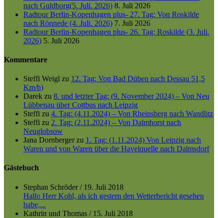
nach Guldborg(5. Juli. 2026)
8. Juli 2026
Radtour Berlin-Kopenhagen plus- 27. Tag: Von Roskilde
nach Rönnede (4. Juli. 2026)
7. Juli 2026
Radtour Berlin-Kopenhagen plus- 26. Tag: Roskilde (3. Juli.
2026)
5. Juli 2026
Kommentare
Steffi Weigl
zu
12. Tag: Von Bad Düben nach Dessau 51,5
Km/h)
Darek
zu
8. und letzter Tag: (9. November 2024) – Von Neu
Lübbenau über Cottbus nach Leipzig
Steffi
zu
4. Tag: (4.11.2024) – Von Rheinsberg nach Wandlitz
Steffi
zu
2. Tag: (2.11.2024) – Von Dalmhorst nach
Neuglobsow
Jana Dornberger
zu
1. Tag: (1.11.2024) Von Leipzig nach
Waren und von Waren über die Havelquelle nach Dalmsdorf
Gästebuch
Stephan Schröder
/
19. Juli 2018
Hallo Herr Kohl, als ich gestern den Wetterbericht gesehen
habe,...
Kathrin und Thomas
/
15. Juli 2018