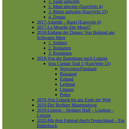
1. Saale aufwärts
2. Main abwärts (EuroVelo 4)
3. Rhein aufwärts (EuroVelo 15)
4. Donau
2017-Atlantik – Basel (Eurovelo 6)
2017-La Moselle-Die Mosel7
2018-Entlang der Donau: Von Belgrad ans
Schwarze Meer
1. Serbien
2. Bulgarien
3. Rumänien
2018-Von der Barentssee nach Leipzig
Iron Curtain Trail 1 (EuroVelo 13)
Norwegen/Finnland
Russland
Estland
Lettland
Litauen
Polen
2019-Von Leipzig bis ans Ende der Welt
2019-Der Berliner Mauerradweg
2019-Leipzig – Stettiner Haff – Usedom –
Leipzig
2020-Mit dem Fahrrad durch Deutschland – Ein
Bilderbuch