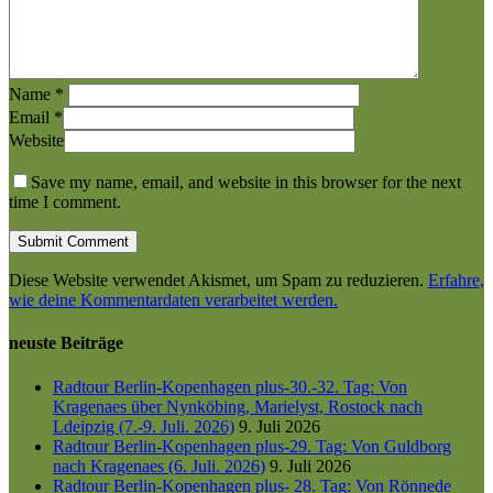
Name
*
Email
*
Website
Save my name, email, and website in this browser for the next
time I comment.
Diese Website verwendet Akismet, um Spam zu reduzieren.
Erfahre,
wie deine Kommentardaten verarbeitet werden.
neuste Beiträge
Radtour Berlin-Kopenhagen plus-30.-32. Tag: Von
Kragenaes über Nynköbing, Marielyst, Rostock nach
Ldeipzig (7.-9. Juli. 2026)
9. Juli 2026
Radtour Berlin-Kopenhagen plus-29. Tag: Von Guldborg
nach Kragenaes (6. Juli. 2026)
9. Juli 2026
Radtour Berlin-Kopenhagen plus- 28. Tag: Von Rönnede