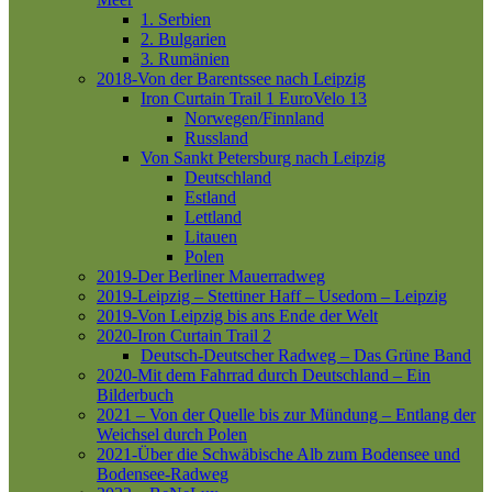
1. Serbien
2. Bulgarien
3. Rumänien
2018-Von der Barentssee nach Leipzig
Iron Curtain Trail 1
EuroVelo 13
Norwegen/Finnland
Russland
Von Sankt Petersburg nach Leipzig
Deutschland
Estland
Lettland
Litauen
Polen
2019-Der Berliner Mauerradweg
2019-Leipzig – Stettiner Haff – Usedom – Leipzig
2019-Von Leipzig bis ans Ende der Welt
2020-Iron Curtain Trail 2
Deutsch-Deutscher Radweg – Das Grüne Band
2020-Mit dem Fahrrad durch Deutschland – Ein
Bilderbuch
2021 – Von der Quelle bis zur Mündung – Entlang der
Weichsel durch Polen
2021-Über die Schwäbische Alb zum Bodensee und
Bodensee-Radweg