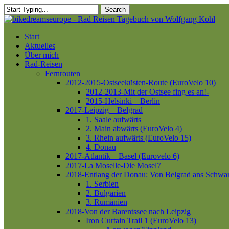
Skip
Search
to
Close
main
Search
content
Menu
Start
Aktuelles
Über mich
Rad-Reisen
Fernrouten
2012-2015-Ostseeküsten-Route (EuroVelo 10)
2012-2013-Mit der Ostsee fing es an!-
2015-Helsinki – Berlin
2017-Leipzig – Belgrad
1. Saale aufwärts
2. Main abwärts (EuroVelo 4)
3. Rhein aufwärts (EuroVelo 15)
4. Donau
2017-Atlantik – Basel (Eurovelo 6)
2017-La Moselle-Die Mosel7
2018-Entlang der Donau: Von Belgrad ans Schwa
1. Serbien
2. Bulgarien
3. Rumänien
2018-Von der Barentssee nach Leipzig
Iron Curtain Trail 1 (EuroVelo 13)