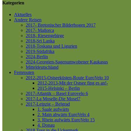
Kategorien
Aktuelles
Andere Reisen
2017- Bretonischer Bilderbogen 2017
2017- Mallorca
2018- Riesengebirge
2018-Sri Lanka
2018-Toskana und Ligurien
2019-Südafrika
2024-Berlin
2024-Georgien-Sagenumwobener Kaukasus
Mitteldeutschland
Fernrouten
2012-2015-Ostseeküsten-Route
EuroVelo 10
2012-2013-Mit der Ostsee fing es an!-
2015-Helsinki – Berlin
2017-Atlantik – Basel
Eurovelo 6
2017-La Moselle-Die Mosel7
2017-Leipzig – Belgrad
1. Saale aufwärts
2. Main abwärts
EuroVelo 4
3. Rhein aufwärts
EuroVelo 15
4. Donau
2018 Tour in die Uckermark