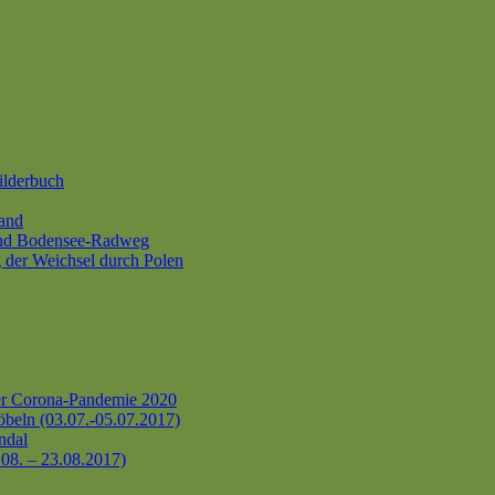
ilderbuch
and
und Bodensee-Radweg
 der Weichsel durch Polen
er Corona-Pandemie 2020
beln (03.07.-05.07.2017)
ndal
.08. – 23.08.2017)