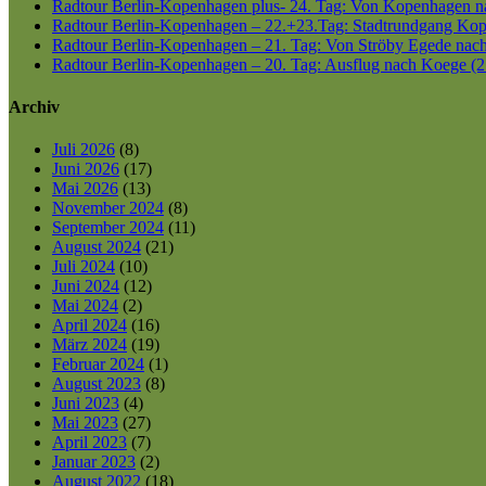
Radtour Berlin-Kopenhagen plus- 24. Tag: Von Kopenhagen nac
Radtour Berlin-Kopenhagen – 22.+23.Tag: Stadtrundgang Kop
Radtour Berlin-Kopenhagen – 21. Tag: Von Ströby Egede nac
Radtour Berlin-Kopenhagen – 20. Tag: Ausflug nach Koege (2
Archiv
Juli 2026
(8)
Juni 2026
(17)
Mai 2026
(13)
November 2024
(8)
September 2024
(11)
August 2024
(21)
Juli 2024
(10)
Juni 2024
(12)
Mai 2024
(2)
April 2024
(16)
März 2024
(19)
Februar 2024
(1)
August 2023
(8)
Juni 2023
(4)
Mai 2023
(27)
April 2023
(7)
Januar 2023
(2)
August 2022
(18)