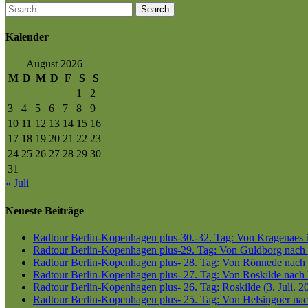
Search
Kalender
August 2026
M
D
M
D
F
S
S
1
2
3
4
5
6
7
8
9
10
11
12
13
14
15
16
17
18
19
20
21
22
23
24
25
26
27
28
29
30
31
« Juli
Neueste Beiträge
Radtour Berlin-Kopenhagen plus-30.-32. Tag: Von Kragenaes üb
Radtour Berlin-Kopenhagen plus-29. Tag: Von Guldborg nach K
Radtour Berlin-Kopenhagen plus- 28. Tag: Von Rönnede nach G
Radtour Berlin-Kopenhagen plus- 27. Tag: Von Roskilde nach 
Radtour Berlin-Kopenhagen plus- 26. Tag: Roskilde (3. Juli. 2
Radtour Berlin-Kopenhagen plus- 25. Tag: Von Helsingoer nach