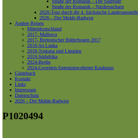
Straße der Romanik – Die Südroute
Straße der Romanik – Niedersachsen
2020-Tour durch die 4. Sächsische Landesausstell
2026 – Der Mulde-Radweg
Andere Reisen
Mitteldeutschland
2017- Mallorca
2017- Bretonischer Bilderbogen 2017
2018-Sri Lanka
2018-Toskana und Ligurien
2019-Südafrika
2024-Berlin
2024-Georgien-Sagenumwobener Kaukasus
Gästebuch
Kontakt
Links
Impressum
Datenschutz
2026 – Der Mulde-Radweg
P1020494