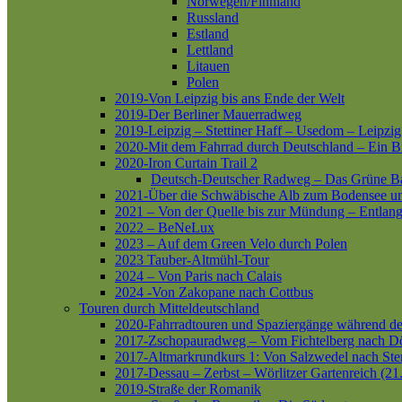
Norwegen/Finnland
Russland
Estland
Lettland
Litauen
Polen
2019-Von Leipzig bis ans Ende der Welt
2019-Der Berliner Mauerradweg
2019-Leipzig – Stettiner Haff – Usedom – Leipzig
2020-Mit dem Fahrrad durch Deutschland – Ein B
2020-Iron Curtain Trail 2
Deutsch-Deutscher Radweg – Das Grüne B
2021-Über die Schwäbische Alb zum Bodensee 
2021 – Von der Quelle bis zur Mündung – Entlang
2022 – BeNeLux
2023 – Auf dem Green Velo durch Polen
2023 Tauber-Altmühl-Tour
2024 – Von Paris nach Calais
2024 -Von Zakopane nach Cottbus
Touren durch Mitteldeutschland
2020-Fahrradtouren und Spaziergänge während d
2017-Zschopauradweg – Vom Fichtelberg nach Dö
2017-Altmarkrundkurs 1: Von Salzwedel nach Ste
2017-Dessau – Zerbst – Wörlitzer Gartenreich (21
2019-Straße der Romanik