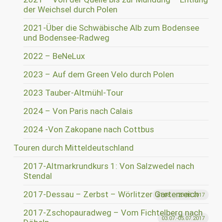
der Weichsel durch Polen
2021-Über die Schwäbische Alb zum Bodensee
und Bodensee-Radweg
2022 – BeNeLux
2023 – Auf dem Green Velo durch Polen
2023 Tauber-Altmühl-Tour
2024 – Von Paris nach Calais
2024 -Von Zakopane nach Cottbus
Touren durch Mitteldeutschland
2017-Altmarkrundkurs 1: Von Salzwedel nach
Stendal
2017-Dessau – Zerbst – Wörlitzer Gartenreich
21.08. – 23.08.2017
2017-Zschopauradweg – Vom Fichtelberg nach
03.07.-05.07.2017