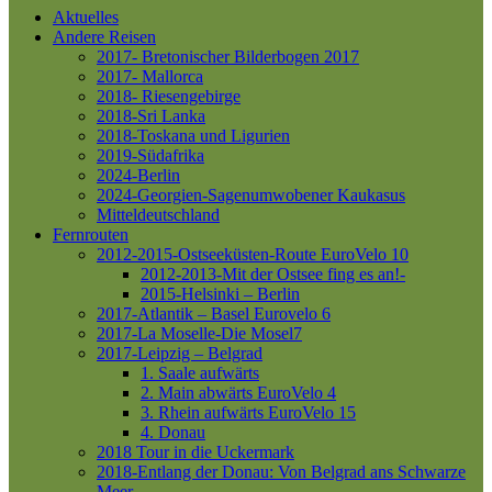
Aktuelles
Andere Reisen
2017- Bretonischer Bilderbogen 2017
2017- Mallorca
2018- Riesengebirge
2018-Sri Lanka
2018-Toskana und Ligurien
2019-Südafrika
2024-Berlin
2024-Georgien-Sagenumwobener Kaukasus
Mitteldeutschland
Fernrouten
2012-2015-Ostseeküsten-Route
EuroVelo 10
2012-2013-Mit der Ostsee fing es an!-
2015-Helsinki – Berlin
2017-Atlantik – Basel
Eurovelo 6
2017-La Moselle-Die Mosel7
2017-Leipzig – Belgrad
1. Saale aufwärts
2. Main abwärts
EuroVelo 4
3. Rhein aufwärts
EuroVelo 15
4. Donau
2018 Tour in die Uckermark
2018-Entlang der Donau: Von Belgrad ans Schwarze
Meer