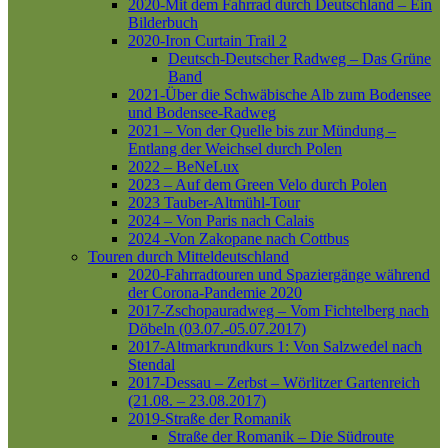
2020-Mit dem Fahrrad durch Deutschland – Ein
Bilderbuch
2020-Iron Curtain Trail 2
Deutsch-Deutscher Radweg – Das Grüne
Band
2021-Über die Schwäbische Alb zum Bodensee
und Bodensee-Radweg
2021 – Von der Quelle bis zur Mündung –
Entlang der Weichsel durch Polen
2022 – BeNeLux
2023 – Auf dem Green Velo durch Polen
2023 Tauber-Altmühl-Tour
2024 – Von Paris nach Calais
2024 -Von Zakopane nach Cottbus
Touren durch Mitteldeutschland
2020-Fahrradtouren und Spaziergänge während
der Corona-Pandemie 2020
2017-Zschopauradweg – Vom Fichtelberg nach
Döbeln (03.07.-05.07.2017)
2017-Altmarkrundkurs 1: Von Salzwedel nach
Stendal
2017-Dessau – Zerbst – Wörlitzer Gartenreich
(21.08. – 23.08.2017)
2019-Straße der Romanik
Straße der Romanik – Die Südroute