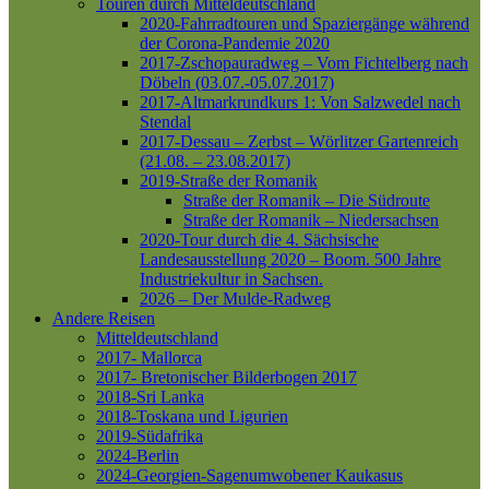
Touren durch Mitteldeutschland
2020-Fahrradtouren und Spaziergänge während
der Corona-Pandemie 2020
2017-Zschopauradweg – Vom Fichtelberg nach
Döbeln (03.07.-05.07.2017)
2017-Altmarkrundkurs 1: Von Salzwedel nach
Stendal
2017-Dessau – Zerbst – Wörlitzer Gartenreich
(21.08. – 23.08.2017)
2019-Straße der Romanik
Straße der Romanik – Die Südroute
Straße der Romanik – Niedersachsen
2020-Tour durch die 4. Sächsische
Landesausstellung 2020 – Boom. 500 Jahre
Industriekultur in Sachsen.
2026 – Der Mulde-Radweg
Andere Reisen
Mitteldeutschland
2017- Mallorca
2017- Bretonischer Bilderbogen 2017
2018-Sri Lanka
2018-Toskana und Ligurien
2019-Südafrika
2024-Berlin
2024-Georgien-Sagenumwobener Kaukasus