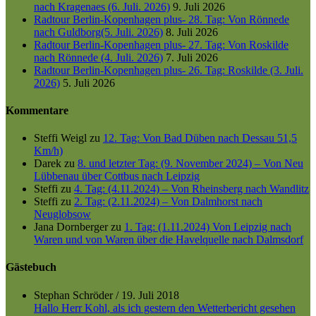
nach Kragenaes (6. Juli. 2026)
9. Juli 2026
Radtour Berlin-Kopenhagen plus- 28. Tag: Von Rönnede
nach Guldborg(5. Juli. 2026)
8. Juli 2026
Radtour Berlin-Kopenhagen plus- 27. Tag: Von Roskilde
nach Rönnede (4. Juli. 2026)
7. Juli 2026
Radtour Berlin-Kopenhagen plus- 26. Tag: Roskilde (3. Juli.
2026)
5. Juli 2026
Kommentare
Steffi Weigl
zu
12. Tag: Von Bad Düben nach Dessau 51,5
Km/h)
Darek
zu
8. und letzter Tag: (9. November 2024) – Von Neu
Lübbenau über Cottbus nach Leipzig
Steffi
zu
4. Tag: (4.11.2024) – Von Rheinsberg nach Wandlitz
Steffi
zu
2. Tag: (2.11.2024) – Von Dalmhorst nach
Neuglobsow
Jana Dornberger
zu
1. Tag: (1.11.2024) Von Leipzig nach
Waren und von Waren über die Havelquelle nach Dalmsdorf
Gästebuch
Stephan Schröder
/
19. Juli 2018
Hallo Herr Kohl, als ich gestern den Wetterbericht gesehen