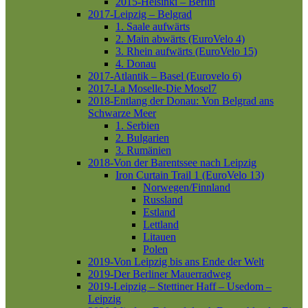
2015-Helsinki – Berlin
2017-Leipzig – Belgrad
1. Saale aufwärts
2. Main abwärts (EuroVelo 4)
3. Rhein aufwärts (EuroVelo 15)
4. Donau
2017-Atlantik – Basel (Eurovelo 6)
2017-La Moselle-Die Mosel7
2018-Entlang der Donau: Von Belgrad ans
Schwarze Meer
1. Serbien
2. Bulgarien
3. Rumänien
2018-Von der Barentssee nach Leipzig
Iron Curtain Trail 1 (EuroVelo 13)
Norwegen/Finnland
Russland
Estland
Lettland
Litauen
Polen
2019-Von Leipzig bis ans Ende der Welt
2019-Der Berliner Mauerradweg
2019-Leipzig – Stettiner Haff – Usedom –
Leipzig