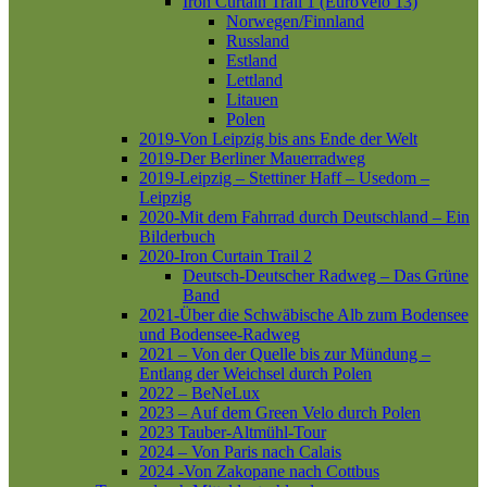
Iron Curtain Trail 1 (EuroVelo 13)
Norwegen/Finnland
Russland
Estland
Lettland
Litauen
Polen
2019-Von Leipzig bis ans Ende der Welt
2019-Der Berliner Mauerradweg
2019-Leipzig – Stettiner Haff – Usedom –
Leipzig
2020-Mit dem Fahrrad durch Deutschland – Ein
Bilderbuch
2020-Iron Curtain Trail 2
Deutsch-Deutscher Radweg – Das Grüne
Band
2021-Über die Schwäbische Alb zum Bodensee
und Bodensee-Radweg
2021 – Von der Quelle bis zur Mündung –
Entlang der Weichsel durch Polen
2022 – BeNeLux
2023 – Auf dem Green Velo durch Polen
2023 Tauber-Altmühl-Tour
2024 – Von Paris nach Calais
2024 -Von Zakopane nach Cottbus