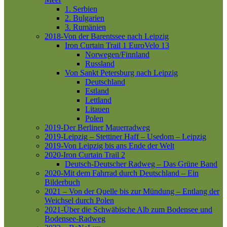
1. Serbien
2. Bulgarien
3. Rumänien
2018-Von der Barentssee nach Leipzig
Iron Curtain Trail 1
EuroVelo 13
Norwegen/Finnland
Russland
Von Sankt Petersburg nach Leipzig
Deutschland
Estland
Lettland
Litauen
Polen
2019-Der Berliner Mauerradweg
2019-Leipzig – Stettiner Haff – Usedom – Leipzig
2019-Von Leipzig bis ans Ende der Welt
2020-Iron Curtain Trail 2
Deutsch-Deutscher Radweg – Das Grüne Band
2020-Mit dem Fahrrad durch Deutschland – Ein
Bilderbuch
2021 – Von der Quelle bis zur Mündung – Entlang der
Weichsel durch Polen
2021-Über die Schwäbische Alb zum Bodensee und
Bodensee-Radweg