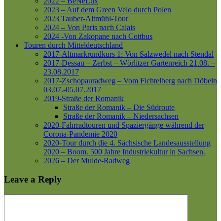
2022 – BeNeLux
2023 – Auf dem Green Velo durch Polen
2023 Tauber-Altmühl-Tour
2024 – Von Paris nach Calais
2024 -Von Zakopane nach Cottbus
Touren durch Mitteldeutschland
2017-Altmarkrundkurs 1: Von Salzwedel nach Stendal
2017-Dessau – Zerbst – Wörlitzer Gartenreich
21.08. –
23.08.2017
2017-Zschopauradweg – Vom Fichtelberg nach Döbeln
03.07.-05.07.2017
2019-Straße der Romanik
Straße der Romanik – Die Südroute
Straße der Romanik – Niedersachsen
2020-Fahrradtouren und Spaziergänge während der
Corona-Pandemie 2020
2020-Tour durch die 4. Sächsische Landesausstellung
2020 – Boom. 500 Jahre Industriekultur in Sachsen.
2026 – Der Mulde-Radweg
Leave a Reply