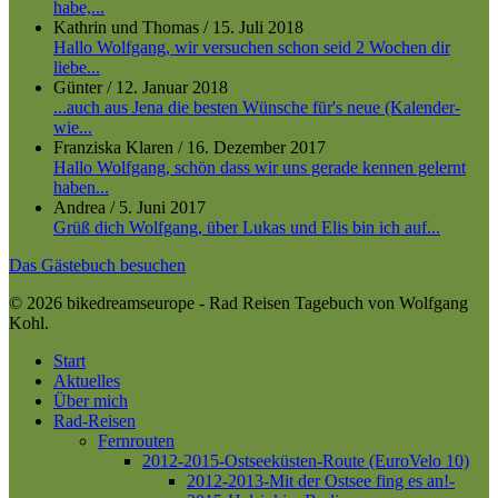
habe,...
Kathrin und Thomas
/
15. Juli 2018
Hallo Wolfgang, wir versuchen schon seid 2 Wochen dir
liebe...
Günter
/
12. Januar 2018
...auch aus Jena die besten Wünsche für's neue (Kalender-
wie...
Franziska Klaren
/
16. Dezember 2017
Hallo Wolfgang, schön dass wir uns gerade kennen gelernt
haben...
Andrea
/
5. Juni 2017
Grüß dich Wolfgang, über Lukas und Elis bin ich auf...
Das Gästebuch besuchen
© 2026 bikedreamseurope - Rad Reisen Tagebuch von Wolfgang
Kohl.
Close
Start
Menu
Aktuelles
Über mich
Rad-Reisen
Fernrouten
2012-2015-Ostseeküsten-Route (EuroVelo 10)
2012-2013-Mit der Ostsee fing es an!-