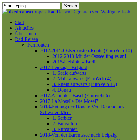
Skip
Search
to
Close
main
Search
content
Menu
Start
Aktuelles
Über mich
Rad-Reisen
Fernrouten
2012-2015-Ostseeküsten-Route (EuroVelo 10)
2012-2013-Mit der Ostsee fing es an!-
2015-Helsinki – Berlin
2017-Leipzig – Belgrad
1. Saale aufwärts
2. Main abwärts (EuroVelo 4)
3. Rhein aufwärts (EuroVelo 15)
4. Donau
2017-Atlantik – Basel (Eurovelo 6)
2017-La Moselle-Die Mosel7
2018-Entlang der Donau: Von Belgrad ans
Schwarze Meer
1. Serbien
2. Bulgarien
3. Rumänien
2018-Von der Barentssee nach Leipzig