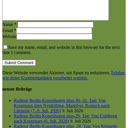
Name
*
Email
*
Website
Save my name, email, and website in this browser for the next
time I comment.
Diese Website verwendet Akismet, um Spam zu reduzieren.
Erfahre,
wie deine Kommentardaten verarbeitet werden.
neuste Beiträge
Radtour Berlin-Kopenhagen plus-30.-32. Tag: Von
Kragenaes über Nynköbing, Marielyst, Rostock nach
Ldeipzig (7.-9. Juli. 2026)
9. Juli 2026
Radtour Berlin-Kopenhagen plus-29. Tag: Von Guldborg
nach Kragenaes (6. Juli. 2026)
9. Juli 2026
Radtour Berlin-Kopenhagen plus- 28. Tag: Von Rönnede