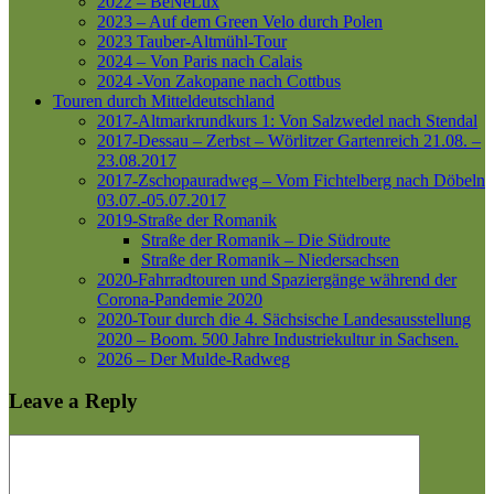
2022 – BeNeLux
2023 – Auf dem Green Velo durch Polen
2023 Tauber-Altmühl-Tour
2024 – Von Paris nach Calais
2024 -Von Zakopane nach Cottbus
Touren durch Mitteldeutschland
2017-Altmarkrundkurs 1: Von Salzwedel nach Stendal
2017-Dessau – Zerbst – Wörlitzer Gartenreich
21.08. –
23.08.2017
2017-Zschopauradweg – Vom Fichtelberg nach Döbeln
03.07.-05.07.2017
2019-Straße der Romanik
Straße der Romanik – Die Südroute
Straße der Romanik – Niedersachsen
2020-Fahrradtouren und Spaziergänge während der
Corona-Pandemie 2020
2020-Tour durch die 4. Sächsische Landesausstellung
2020 – Boom. 500 Jahre Industriekultur in Sachsen.
2026 – Der Mulde-Radweg
Leave a Reply