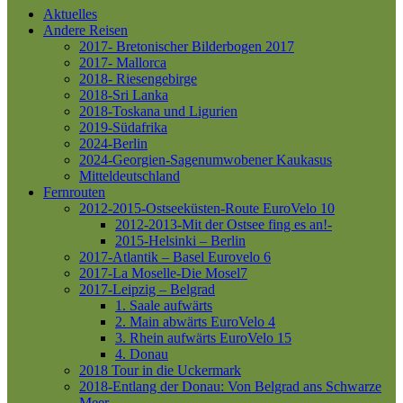
Aktuelles
Andere Reisen
2017- Bretonischer Bilderbogen 2017
2017- Mallorca
2018- Riesengebirge
2018-Sri Lanka
2018-Toskana und Ligurien
2019-Südafrika
2024-Berlin
2024-Georgien-Sagenumwobener Kaukasus
Mitteldeutschland
Fernrouten
2012-2015-Ostseeküsten-Route
EuroVelo 10
2012-2013-Mit der Ostsee fing es an!-
2015-Helsinki – Berlin
2017-Atlantik – Basel
Eurovelo 6
2017-La Moselle-Die Mosel7
2017-Leipzig – Belgrad
1. Saale aufwärts
2. Main abwärts
EuroVelo 4
3. Rhein aufwärts
EuroVelo 15
4. Donau
2018 Tour in die Uckermark
2018-Entlang der Donau: Von Belgrad ans Schwarze
Meer