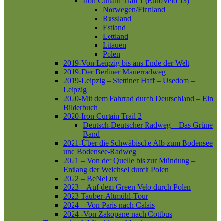
Iron Curtain Trail 1 (EuroVelo 13)
Norwegen/Finnland
Russland
Estland
Lettland
Litauen
Polen
2019-Von Leipzig bis ans Ende der Welt
2019-Der Berliner Mauerradweg
2019-Leipzig – Stettiner Haff – Usedom –
Leipzig
2020-Mit dem Fahrrad durch Deutschland – Ein
Bilderbuch
2020-Iron Curtain Trail 2
Deutsch-Deutscher Radweg – Das Grüne
Band
2021-Über die Schwäbische Alb zum Bodensee
und Bodensee-Radweg
2021 – Von der Quelle bis zur Mündung –
Entlang der Weichsel durch Polen
2022 – BeNeLux
2023 – Auf dem Green Velo durch Polen
2023 Tauber-Altmühl-Tour
2024 – Von Paris nach Calais
2024 -Von Zakopane nach Cottbus