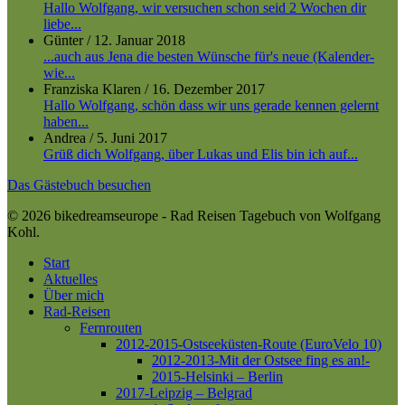
Hallo Wolfgang, wir versuchen schon seid 2 Wochen dir
liebe...
Günter
/
12. Januar 2018
...auch aus Jena die besten Wünsche für's neue (Kalender-
wie...
Franziska Klaren
/
16. Dezember 2017
Hallo Wolfgang, schön dass wir uns gerade kennen gelernt
haben...
Andrea
/
5. Juni 2017
Grüß dich Wolfgang, über Lukas und Elis bin ich auf...
Das Gästebuch besuchen
© 2026 bikedreamseurope - Rad Reisen Tagebuch von Wolfgang
Kohl.
Close
Start
Menu
Aktuelles
Über mich
Rad-Reisen
Fernrouten
2012-2015-Ostseeküsten-Route (EuroVelo 10)
2012-2013-Mit der Ostsee fing es an!-
2015-Helsinki – Berlin
2017-Leipzig – Belgrad