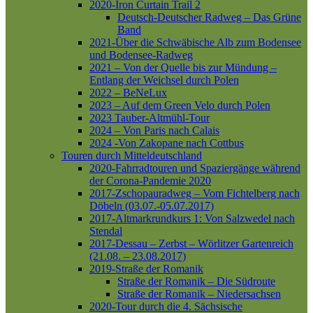
2020-Iron Curtain Trail 2
Deutsch-Deutscher Radweg – Das Grüne
Band
2021-Über die Schwäbische Alb zum Bodensee
und Bodensee-Radweg
2021 – Von der Quelle bis zur Mündung –
Entlang der Weichsel durch Polen
2022 – BeNeLux
2023 – Auf dem Green Velo durch Polen
2023 Tauber-Altmühl-Tour
2024 – Von Paris nach Calais
2024 -Von Zakopane nach Cottbus
Touren durch Mitteldeutschland
2020-Fahrradtouren und Spaziergänge während
der Corona-Pandemie 2020
2017-Zschopauradweg – Vom Fichtelberg nach
Döbeln (03.07.-05.07.2017)
2017-Altmarkrundkurs 1: Von Salzwedel nach
Stendal
2017-Dessau – Zerbst – Wörlitzer Gartenreich
(21.08. – 23.08.2017)
2019-Straße der Romanik
Straße der Romanik – Die Südroute
Straße der Romanik – Niedersachsen
2020-Tour durch die 4. Sächsische