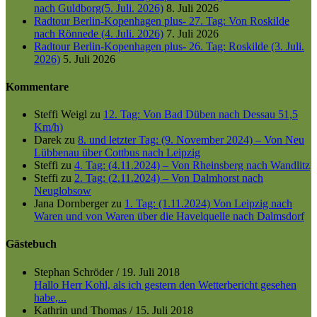
nach Guldborg(5. Juli. 2026)
8. Juli 2026
Radtour Berlin-Kopenhagen plus- 27. Tag: Von Roskilde
nach Rönnede (4. Juli. 2026)
7. Juli 2026
Radtour Berlin-Kopenhagen plus- 26. Tag: Roskilde (3. Juli.
2026)
5. Juli 2026
Kommentare
Steffi Weigl
zu
12. Tag: Von Bad Düben nach Dessau 51,5
Km/h)
Darek
zu
8. und letzter Tag: (9. November 2024) – Von Neu
Lübbenau über Cottbus nach Leipzig
Steffi
zu
4. Tag: (4.11.2024) – Von Rheinsberg nach Wandlitz
Steffi
zu
2. Tag: (2.11.2024) – Von Dalmhorst nach
Neuglobsow
Jana Dornberger
zu
1. Tag: (1.11.2024) Von Leipzig nach
Waren und von Waren über die Havelquelle nach Dalmsdorf
Gästebuch
Stephan Schröder
/
19. Juli 2018
Hallo Herr Kohl, als ich gestern den Wetterbericht gesehen
habe,...
Kathrin und Thomas
/
15. Juli 2018