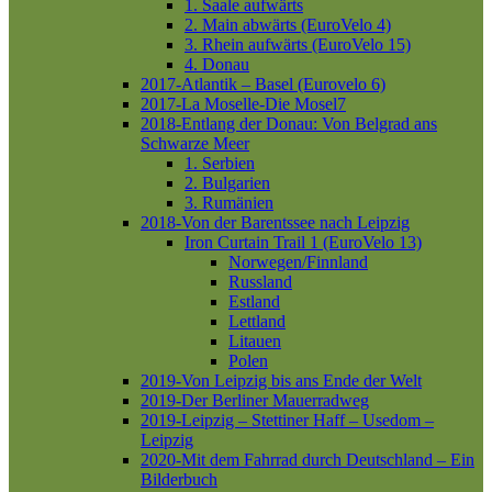
1. Saale aufwärts
2. Main abwärts (EuroVelo 4)
3. Rhein aufwärts (EuroVelo 15)
4. Donau
2017-Atlantik – Basel (Eurovelo 6)
2017-La Moselle-Die Mosel7
2018-Entlang der Donau: Von Belgrad ans
Schwarze Meer
1. Serbien
2. Bulgarien
3. Rumänien
2018-Von der Barentssee nach Leipzig
Iron Curtain Trail 1 (EuroVelo 13)
Norwegen/Finnland
Russland
Estland
Lettland
Litauen
Polen
2019-Von Leipzig bis ans Ende der Welt
2019-Der Berliner Mauerradweg
2019-Leipzig – Stettiner Haff – Usedom –
Leipzig
2020-Mit dem Fahrrad durch Deutschland – Ein
Bilderbuch