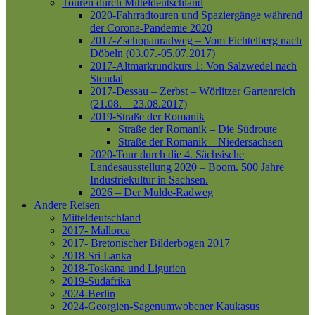
Touren durch Mitteldeutschland
2020-Fahrradtouren und Spaziergänge während
der Corona-Pandemie 2020
2017-Zschopauradweg – Vom Fichtelberg nach
Döbeln (03.07.-05.07.2017)
2017-Altmarkrundkurs 1: Von Salzwedel nach
Stendal
2017-Dessau – Zerbst – Wörlitzer Gartenreich
(21.08. – 23.08.2017)
2019-Straße der Romanik
Straße der Romanik – Die Südroute
Straße der Romanik – Niedersachsen
2020-Tour durch die 4. Sächsische
Landesausstellung 2020 – Boom. 500 Jahre
Industriekultur in Sachsen.
2026 – Der Mulde-Radweg
Andere Reisen
Mitteldeutschland
2017- Mallorca
2017- Bretonischer Bilderbogen 2017
2018-Sri Lanka
2018-Toskana und Ligurien
2019-Südafrika
2024-Berlin
2024-Georgien-Sagenumwobener Kaukasus