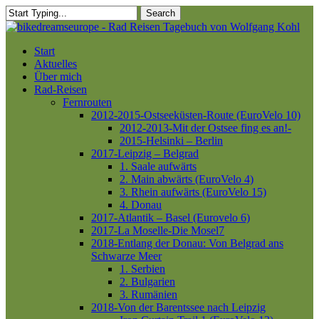
Skip
Search
to
Close
main
Search
content
Menu
Start
Aktuelles
Über mich
Rad-Reisen
Fernrouten
2012-2015-Ostseeküsten-Route (EuroVelo 10)
2012-2013-Mit der Ostsee fing es an!-
2015-Helsinki – Berlin
2017-Leipzig – Belgrad
1. Saale aufwärts
2. Main abwärts (EuroVelo 4)
3. Rhein aufwärts (EuroVelo 15)
4. Donau
2017-Atlantik – Basel (Eurovelo 6)
2017-La Moselle-Die Mosel7
2018-Entlang der Donau: Von Belgrad ans
Schwarze Meer
1. Serbien
2. Bulgarien
3. Rumänien
2018-Von der Barentssee nach Leipzig