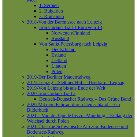
1. Serbien
2. Bulgarien
3. Rumänien
2018-Von der Barentssee nach Leipzig
Iron Curtain Trail 1
EuroVelo 13
Norwegen/Finnland
Russland
Von Sankt Petersburg nach Leipzig
Deutschland
Estland
Lettland
Litauen
Polen
2019-Der Berliner Mauerradweg
2019-Leipzig – Stettiner Haff – Usedom – Leipzig
2019-Von Leipzig bis ans Ende der Welt
2020-Iron Curtain Trail 2
Deutsch-Deutscher Radweg – Das Grüne Band
2020-Mit dem Fahrrad durch Deutschland – Ein
Bilderbuch
2021 – Von der Quelle bis zur Mündung – Entlang der
Weichsel durch Polen
2021-Über die Schwäbische Alb zum Bodensee und
Bodensee-Radweg