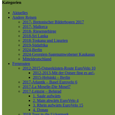
Kategorien
Aktuelles
Andere Reisen
2017- Bretonischer Bilderbogen 2017
2017- Mallorca
2018- Riesengebirge
2018-Sri Lanka
2018-Toskana und Ligurien
2019-Südafrika
2024-Berlin
2024-Georgien-Sagenumwobener Kaukasus
Mitteldeutschland
Fernrouten
2012-2015-Ostseeküsten-Route
EuroVelo 10
2012-2013-Mit der Ostsee fing es an!-
2015-Helsinki – Berlin
2017-Atlantik – Basel
Eurovelo 6
2017-La Moselle-Die Mosel7
2017-Leipzig – Belgrad
1. Saale aufwärts
2. Main abwärts
EuroVelo 4
3. Rhein aufwärts
EuroVelo 15
4. Donau
2018 Tour in die Uckermark