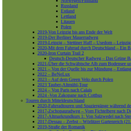
Norwegen/Finnland
Russland
Estland
Lettland
Litauen
Polen
2019-Von Leipzig bis ans Ende der Welt
2019-Der Berliner Mauerradweg
2019-Leipzig – Stettiner Haff – Usedom – Leipzig
2020-Mit dem Fahrrad durch Deutschland – Ein B
2020-Iron Curtain Trail 2
Deutsch-Deutscher Radweg – Das Grüne B
2021-Über die Schwäbische Alb zum Bodensee 
2021 – Von der Quelle bis zur Mündung – Entlang
2022 – BeNeLux
2023 – Auf dem Green Velo durch Polen
2023 Tauber-Altmühl-Tour
2024 – Von Paris nach Calais
2024 -Von Zakopane nach Cottbus
Touren durch Mitteldeutschland
2020-Fahrradtouren und Spaziergänge während d
2017-Zschopauradweg – Vom Fichtelberg nach Dö
2017-Altmarkrundkurs 1: Von Salzwedel nach Ste
2017-Dessau – Zerbst – Wörlitzer Gartenreich (21
2019-Straße der Romanik