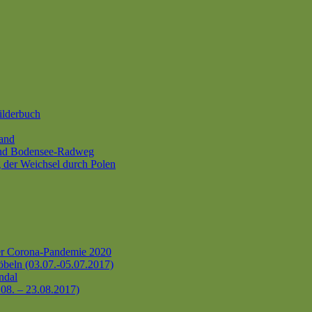
ilderbuch
and
und Bodensee-Radweg
 der Weichsel durch Polen
er Corona-Pandemie 2020
beln (03.07.-05.07.2017)
ndal
.08. – 23.08.2017)