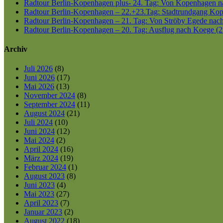
Radtour Berlin-Kopenhagen plus- 24. Tag: Von Kopenhagen nac
Radtour Berlin-Kopenhagen – 22.+23.Tag: Stadtrundgang Kop
Radtour Berlin-Kopenhagen – 21. Tag: Von Ströby Egede nac
Radtour Berlin-Kopenhagen – 20. Tag: Ausflug nach Koege (2
Archiv
Juli 2026
(8)
Juni 2026
(17)
Mai 2026
(13)
November 2024
(8)
September 2024
(11)
August 2024
(21)
Juli 2024
(10)
Juni 2024
(12)
Mai 2024
(2)
April 2024
(16)
März 2024
(19)
Februar 2024
(1)
August 2023
(8)
Juni 2023
(4)
Mai 2023
(27)
April 2023
(7)
Januar 2023
(2)
August 2022
(18)