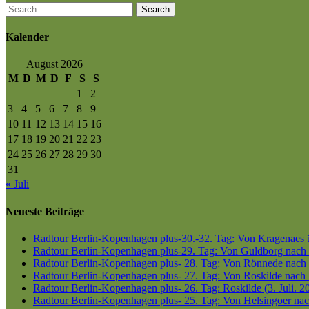
Search
Kalender
August 2026
M
D
M
D
F
S
S
1
2
3
4
5
6
7
8
9
10
11
12
13
14
15
16
17
18
19
20
21
22
23
24
25
26
27
28
29
30
31
« Juli
Neueste Beiträge
Radtour Berlin-Kopenhagen plus-30.-32. Tag: Von Kragenaes üb
Radtour Berlin-Kopenhagen plus-29. Tag: Von Guldborg nach K
Radtour Berlin-Kopenhagen plus- 28. Tag: Von Rönnede nach G
Radtour Berlin-Kopenhagen plus- 27. Tag: Von Roskilde nach 
Radtour Berlin-Kopenhagen plus- 26. Tag: Roskilde (3. Juli. 2
Radtour Berlin-Kopenhagen plus- 25. Tag: Von Helsingoer nach