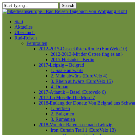
Skip
Search
to
Close
main
Search
content
Menu
Start
Aktuelles
Über mich
Rad-Reisen
Fernrouten
2012-2015-Ostseeküsten-Route (EuroVelo 10)
2012-2013-Mit der Ostsee fing es an!-
2015-Helsinki – Berlin
2017-Leipzig – Belgrad
1. Saale aufwärts
2. Main abwärts (EuroVelo 4)
3. Rhein aufwärts (EuroVelo 15)
4. Donau
2017-Atlantik – Basel (Eurovelo 6)
2017-La Moselle-Die Mosel7
2018-Entlang der Donau: Von Belgrad ans Schwa
1. Serbien
2. Bulgarien
3. Rumänien
2018-Von der Barentssee nach Leipzig
Iron Curtain Trail 1 (EuroVelo 13)