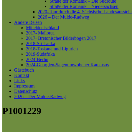
Straße der Romanik – Die Südroute
Straße der Romanik – Niedersachsen
2020-Tour durch die 4. Sächsische Landesausstell
2026 – Der Mulde-Radweg
Andere Reisen
Mitteldeutschland
2017- Mallorca
2017- Bretonischer Bilderbogen 2017
2018-Sri Lanka
2018-Toskana und Ligurien
2019-Südafrika
2024-Berlin
2024-Georgien-Sagenumwobener Kaukasus
Gästebuch
Kontakt
Links
Impressum
Datenschutz
2026 – Der Mulde-Radweg
P1001229