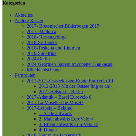
Kategorien
Aktuelles
Andere Reisen
2017- Bretonischer Bilderbogen 2017
2017- Mallorca
2018- Riesengebirge
2018-Sri Lanka
2018-Toskana und Ligurien
2019-Südafrika
2024-Berlin
2024-Georgien-Sagenumwobener Kaukasus
Mitteldeutschland
Fernrouten
2012-2015-Ostseeküsten-Route
EuroVelo 10
2012-2013-Mit der Ostsee fing es an!-
2015-Helsinki – Berlin
2017-Atlantik – Basel
Eurovelo 6
2017-La Moselle-Die Mosel7
2017-Leipzig – Belgrad
1. Saale aufwärts
2. Main abwärts
EuroVelo 4
3. Rhein aufwärts
EuroVelo 15
4. Donau
2018 Tour in die Uckermark