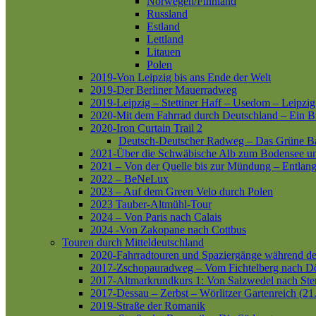
Norwegen/Finnland
Russland
Estland
Lettland
Litauen
Polen
2019-Von Leipzig bis ans Ende der Welt
2019-Der Berliner Mauerradweg
2019-Leipzig – Stettiner Haff – Usedom – Leipzig
2020-Mit dem Fahrrad durch Deutschland – Ein B
2020-Iron Curtain Trail 2
Deutsch-Deutscher Radweg – Das Grüne B
2021-Über die Schwäbische Alb zum Bodensee 
2021 – Von der Quelle bis zur Mündung – Entlang
2022 – BeNeLux
2023 – Auf dem Green Velo durch Polen
2023 Tauber-Altmühl-Tour
2024 – Von Paris nach Calais
2024 -Von Zakopane nach Cottbus
Touren durch Mitteldeutschland
2020-Fahrradtouren und Spaziergänge während d
2017-Zschopauradweg – Vom Fichtelberg nach Dö
2017-Altmarkrundkurs 1: Von Salzwedel nach Ste
2017-Dessau – Zerbst – Wörlitzer Gartenreich (21
2019-Straße der Romanik