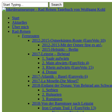
Skip
Search
to
Close
main
Search
content
Menu
Start
Aktuelles
Über mich
Rad-Reisen
Fernrouten
2012-2015-Ostseeküsten-Route (EuroVelo 10)
2012-2013-Mit der Ostsee fing es an!-
2015-Helsinki – Berlin
2017-Leipzig – Belgrad
1. Saale aufwärts
2. Main abwärts (EuroVelo 4)
3. Rhein aufwärts (EuroVelo 15)
4. Donau
2017-Atlantik – Basel (Eurovelo 6)
2017-La Moselle-Die Mosel7
2018-Entlang der Donau: Von Belgrad ans Schwa
1. Serbien
2. Bulgarien
3. Rumänien
2018-Von der Barentssee nach Leipzig
Iron Curtain Trail 1 (EuroVelo 13)