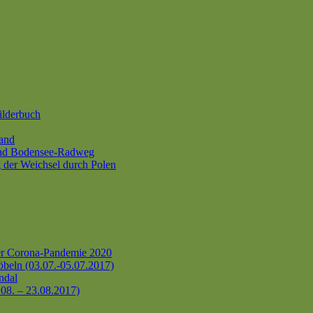
ilderbuch
and
und Bodensee-Radweg
 der Weichsel durch Polen
er Corona-Pandemie 2020
beln (03.07.-05.07.2017)
ndal
.08. – 23.08.2017)