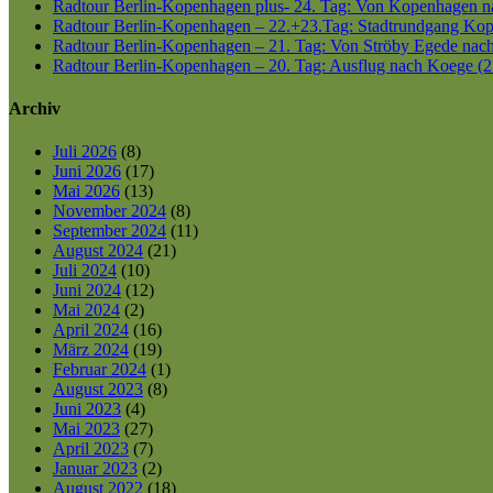
Radtour Berlin-Kopenhagen plus- 24. Tag: Von Kopenhagen nac
Radtour Berlin-Kopenhagen – 22.+23.Tag: Stadtrundgang Kop
Radtour Berlin-Kopenhagen – 21. Tag: Von Ströby Egede nac
Radtour Berlin-Kopenhagen – 20. Tag: Ausflug nach Koege (2
Archiv
Juli 2026
(8)
Juni 2026
(17)
Mai 2026
(13)
November 2024
(8)
September 2024
(11)
August 2024
(21)
Juli 2024
(10)
Juni 2024
(12)
Mai 2024
(2)
April 2024
(16)
März 2024
(19)
Februar 2024
(1)
August 2023
(8)
Juni 2023
(4)
Mai 2023
(27)
April 2023
(7)
Januar 2023
(2)
August 2022
(18)