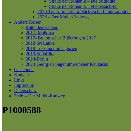
Straße der Romanik – Die Südroute
Straße der Romanik – Niedersachsen
2020-Tour durch die 4. Sächsische Landesausstell
2026 – Der Mulde-Radweg
Andere Reisen
Mitteldeutschland
2017- Mallorca
2017- Bretonischer Bilderbogen 2017
2018-Sri Lanka
2018-Toskana und Ligurien
2019-Südafrika
2024-Berlin
2024-Georgien-Sagenumwobener Kaukasus
Gästebuch
Kontakt
Links
Impressum
Datenschutz
2026 – Der Mulde-Radweg
P1000588