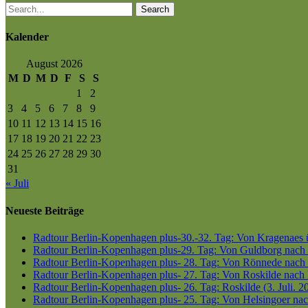
Search
Kalender
August 2026
M
D
M
D
F
S
S
1
2
3
4
5
6
7
8
9
10
11
12
13
14
15
16
17
18
19
20
21
22
23
24
25
26
27
28
29
30
31
« Juli
Neueste Beiträge
Radtour Berlin-Kopenhagen plus-30.-32. Tag: Von Kragenaes üb
Radtour Berlin-Kopenhagen plus-29. Tag: Von Guldborg nach K
Radtour Berlin-Kopenhagen plus- 28. Tag: Von Rönnede nach G
Radtour Berlin-Kopenhagen plus- 27. Tag: Von Roskilde nach 
Radtour Berlin-Kopenhagen plus- 26. Tag: Roskilde (3. Juli. 2
Radtour Berlin-Kopenhagen plus- 25. Tag: Von Helsingoer nach