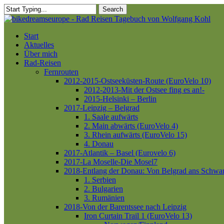
Skip
Search
to
Close
main
Search
content
Menu
Start
Aktuelles
Über mich
Rad-Reisen
Fernrouten
2012-2015-Ostseeküsten-Route (EuroVelo 10)
2012-2013-Mit der Ostsee fing es an!-
2015-Helsinki – Berlin
2017-Leipzig – Belgrad
1. Saale aufwärts
2. Main abwärts (EuroVelo 4)
3. Rhein aufwärts (EuroVelo 15)
4. Donau
2017-Atlantik – Basel (Eurovelo 6)
2017-La Moselle-Die Mosel7
2018-Entlang der Donau: Von Belgrad ans Schwa
1. Serbien
2. Bulgarien
3. Rumänien
2018-Von der Barentssee nach Leipzig
Iron Curtain Trail 1 (EuroVelo 13)