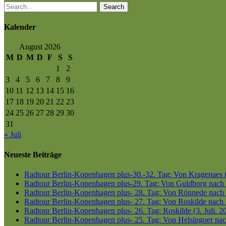
Search
Kalender
August 2026
M
D
M
D
F
S
S
1
2
3
4
5
6
7
8
9
10
11
12
13
14
15
16
17
18
19
20
21
22
23
24
25
26
27
28
29
30
31
« Juli
Neueste Beiträge
Radtour Berlin-Kopenhagen plus-30.-32. Tag: Von Kragenaes üb
Radtour Berlin-Kopenhagen plus-29. Tag: Von Guldborg nach K
Radtour Berlin-Kopenhagen plus- 28. Tag: Von Rönnede nach G
Radtour Berlin-Kopenhagen plus- 27. Tag: Von Roskilde nach 
Radtour Berlin-Kopenhagen plus- 26. Tag: Roskilde (3. Juli. 2
Radtour Berlin-Kopenhagen plus- 25. Tag: Von Helsingoer nach