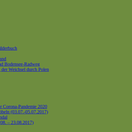
ilderbuch
and
und Bodensee-Radweg
 der Weichsel durch Polen
er Corona-Pandemie 2020
beln (03.07.-05.07.2017)
ndal
.08. – 23.08.2017)