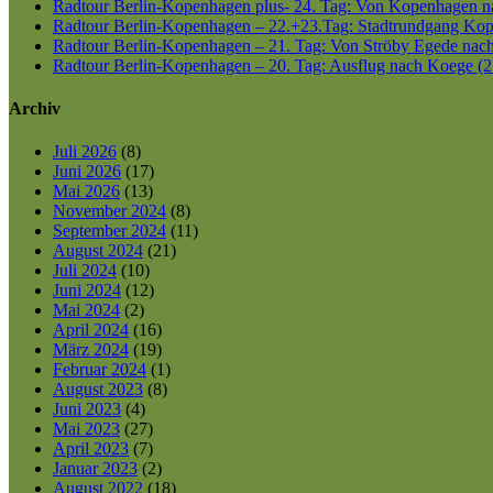
Radtour Berlin-Kopenhagen plus- 24. Tag: Von Kopenhagen nac
Radtour Berlin-Kopenhagen – 22.+23.Tag: Stadtrundgang Kop
Radtour Berlin-Kopenhagen – 21. Tag: Von Ströby Egede nac
Radtour Berlin-Kopenhagen – 20. Tag: Ausflug nach Koege (2
Archiv
Juli 2026
(8)
Juni 2026
(17)
Mai 2026
(13)
November 2024
(8)
September 2024
(11)
August 2024
(21)
Juli 2024
(10)
Juni 2024
(12)
Mai 2024
(2)
April 2024
(16)
März 2024
(19)
Februar 2024
(1)
August 2023
(8)
Juni 2023
(4)
Mai 2023
(27)
April 2023
(7)
Januar 2023
(2)
August 2022
(18)