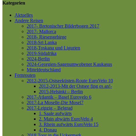
Kategorien
Aktuelles
Andere Reisen
2017- Bretonischer Bilderbogen 2017
2017- Mallorca
2018- Riesengebirge
2018-Sri Lanka
2018-Toskana und Ligurien
2019-Südafrika
2024-Berlin
2024-Georgien-Sagenumwobener Kaukasus
Mitteldeutschland
Fernrouten
2012-2015-Ostseeküsten-Route
EuroVelo 10
2012-2013-Mit der Ostsee fing es an!-
2015-Helsinki – Berlin
2017-Atlantik – Basel
Eurovelo 6
2017-La Moselle-Die Mosel7
2017-Leipzig – Belgrad
1. Saale aufwärts
2. Main abwärts
EuroVelo 4
3. Rhein aufwärts
EuroVelo 15
4. Donau
2018 Tour in die Uckermark