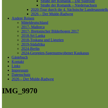
Straße der Romanik – Die Südroute
Straße der Romanik – Niedersachsen
2020-Tour durch die 4. Sächsische Landesausstell
2026 – Der Mulde-Radweg
Andere Reisen
Mitteldeutschland
2017- Mallorca
2017- Bretonischer Bilderbogen 2017
2018-Sri Lanka
2018-Toskana und Ligurien
2019-Südafrika
2024-Berlin
2024-Georgien-Sagenumwobener Kaukasus
Gästebuch
Kontakt
Links
Impressum
Datenschutz
2026 – Der Mulde-Radweg
IMG_9970