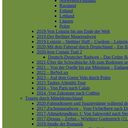
Norwegen/Finnland
Russland
Estland
Lettland
Litauen
Polen
2019-Von Leipzig bis ans Ende der Welt
2019-Der Berliner Mauerradweg
2019-Leipzig – Stettiner Haff – Usedom – Leipzig
2020-Mit dem Fahrrad durch Deutschland – Ein B
2020-Iron Curtain Trail 2
Deutsch-Deutscher Radweg – Das Grüne B
2021-Über die Schwäbische Alb zum Bodensee 
2021 – Von der Quelle bis zur Mündung – Entlang
2022 – BeNeLux
2023 – Auf dem Green Velo durch Polen
2023 Tauber-Altmühl-Tour
2024 – Von Paris nach Calais
2024 -Von Zakopane nach Cottbus
Touren durch Mitteldeutschland
2020-Fahrradtouren und Spaziergänge während d
2017-Zschopauradweg – Vom Fichtelberg nach Dö
2017-Altmarkrundkurs 1: Von Salzwedel nach Ste
2017-Dessau – Zerbst – Wörlitzer Gartenreich (21
2019-Straße der Romanik