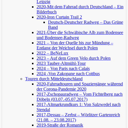
Leipzig
2020-Mit dem Fahrrad durch Deutschland – Ein
Bilderbuch
2020-Iron Curtain Trail 2
Deutsch-Deutscher Radweg – Das Grüne
Band
2021-Über die Schwäbische Alb zum Bodensee
und Bodensee-Radweg
2021 – Von der Quelle bis zur Mündung –
Entlang der Weichsel durch Polen
2022 – BeNeLux
2023 – Auf dem Green Velo durch Polen
2023 Tauber-Altmühl-Tour
2024 – Von Paris nach Calais
2024 -Von Zakopane nach Cottbus
Touren durch Mitteldeutschland
2020-Fahrradtouren und Spaziergänge während
der Corona-Pandemie 2020
2017-Zschopauradweg – Vom Fichtelberg nach
Döbeln (03.07.-05.07.2017)
2017-Altmarkrundkurs 1: Von Salzwedel nach
Stendal
2017-Dessau – Zerbst – Wörlitzer Gartenreich
(21.08. – 23.08.2017)
2019-Straße der Romanik