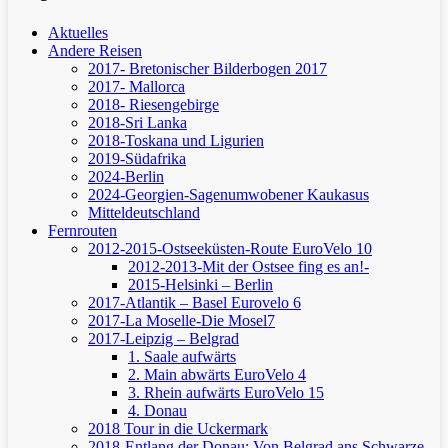
Aktuelles
Andere Reisen
2017- Bretonischer Bilderbogen 2017
2017- Mallorca
2018- Riesengebirge
2018-Sri Lanka
2018-Toskana und Ligurien
2019-Südafrika
2024-Berlin
2024-Georgien-Sagenumwobener Kaukasus
Mitteldeutschland
Fernrouten
2012-2015-Ostseeküsten-Route
EuroVelo 10
2012-2013-Mit der Ostsee fing es an!-
2015-Helsinki – Berlin
2017-Atlantik – Basel
Eurovelo 6
2017-La Moselle-Die Mosel7
2017-Leipzig – Belgrad
1. Saale aufwärts
2. Main abwärts
EuroVelo 4
3. Rhein aufwärts
EuroVelo 15
4. Donau
2018 Tour in die Uckermark
2018-Entlang der Donau: Von Belgrad ans Schwarze