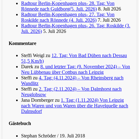
Radtour Berlin-Kopenhagen plus- 28. Tag: Von
Rönnede nach Guldborg(5. Juli. 2026)
8. Juli 2026
Radtour Berlin-Kopenhagen plus- 27. Tag: Von
Roskilde nach Rönnede (4. Juli. 2026)
7. Juli 2026
Radtour Berlin-Kopenhagen plus- 26. Tag: Roskilde (3.
Juli. 2026)
5. Juli 2026
Kommentare
Steffi Weigl
zu
12. Tag: Von Bad Düben nach Dessau
51,5 Km/h)
Darek
zu
8. und letzter Tag: (9. November 2024) – Von
Neu Lübbenau über Cottbus nach Leipzig
Steffi
zu
4. Tag: (4.11.2024) – Von Rheinsberg nach
Wandlitz
Steffi
zu
2. Tag: (2.11.2024) – Von Dalmhorst nach
Neuglobsow
Jana Dornberger
zu
1. Tag: (1.11.2024) Von Leipzig
nach Waren und von Waren über die Havelquelle nach
Dalmsdorf
Gästebuch
Stephan Schröder
/
19. Juli 2018