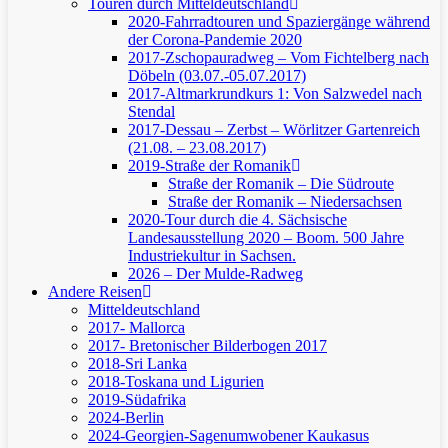
Touren durch Mitteldeutschland
2020-Fahrradtouren und Spaziergänge während
der Corona-Pandemie 2020
2017-Zschopauradweg – Vom Fichtelberg nach
Döbeln (03.07.-05.07.2017)
2017-Altmarkrundkurs 1: Von Salzwedel nach
Stendal
2017-Dessau – Zerbst – Wörlitzer Gartenreich
(21.08. – 23.08.2017)
2019-Straße der Romanik
Straße der Romanik – Die Südroute
Straße der Romanik – Niedersachsen
2020-Tour durch die 4. Sächsische
Landesausstellung 2020 – Boom. 500 Jahre
Industriekultur in Sachsen.
2026 – Der Mulde-Radweg
Andere Reisen
Mitteldeutschland
2017- Mallorca
2017- Bretonischer Bilderbogen 2017
2018-Sri Lanka
2018-Toskana und Ligurien
2019-Südafrika
2024-Berlin
2024-Georgien-Sagenumwobener Kaukasus