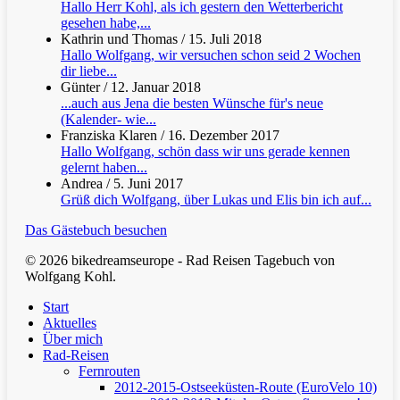
Hallo Herr Kohl, als ich gestern den Wetterbericht
gesehen habe,...
Kathrin und Thomas
/
15. Juli 2018
Hallo Wolfgang, wir versuchen schon seid 2 Wochen
dir liebe...
Günter
/
12. Januar 2018
...auch aus Jena die besten Wünsche für's neue
(Kalender- wie...
Franziska Klaren
/
16. Dezember 2017
Hallo Wolfgang, schön dass wir uns gerade kennen
gelernt haben...
Andrea
/
5. Juni 2017
Grüß dich Wolfgang, über Lukas und Elis bin ich auf...
Das Gästebuch besuchen
© 2026 bikedreamseurope - Rad Reisen Tagebuch von
Wolfgang Kohl.
Clos
Start
Men
Aktuelles
Über mich
Rad-Reisen
Fernrouten
2012-2015-Ostseeküsten-Route (EuroVelo 10)