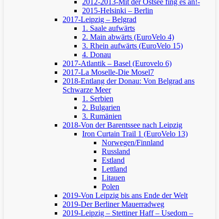
2012-2013-Mit der Ostsee fing es an!-
2015-Helsinki – Berlin
2017-Leipzig – Belgrad
1. Saale aufwärts
2. Main abwärts (EuroVelo 4)
3. Rhein aufwärts (EuroVelo 15)
4. Donau
2017-Atlantik – Basel (Eurovelo 6)
2017-La Moselle-Die Mosel7
2018-Entlang der Donau: Von Belgrad ans
Schwarze Meer
1. Serbien
2. Bulgarien
3. Rumänien
2018-Von der Barentssee nach Leipzig
Iron Curtain Trail 1 (EuroVelo 13)
Norwegen/Finnland
Russland
Estland
Lettland
Litauen
Polen
2019-Von Leipzig bis ans Ende der Welt
2019-Der Berliner Mauerradweg
2019-Leipzig – Stettiner Haff – Usedom –