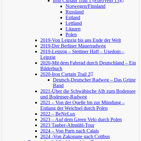
Iron Curtain Trail 1 (EuroVelo 13)
Norwegen/Finnland
Russland
Estland
Lettland
Litauen
Polen
2019-Von Leipzig bis ans Ende der Welt
2019-Der Berliner Mauerradweg
2019-Leipzig – Stettiner Haff – Usedom –
Leipzig
2020-Mit dem Fahrrad durch Deutschland – Ein
Bilderbuch
2020-Iron Curtain Trail 2
Deutsch-Deutscher Radweg – Das Grüne
Band
2021-Über die Schwäbische Alb zum Bodensee
und Bodensee-Radweg
2021 – Von der Quelle bis zur Mündung –
Entlang der Weichsel durch Polen
2022 – BeNeLux
2023 – Auf dem Green Velo durch Polen
2023 Tauber-Altmühl-Tour
2024 – Von Paris nach Calais
2024 -Von Zakopane nach Cottbus