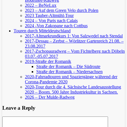
Bodensee-Radweg
2022 – BeNeLux
2023 – Auf dem Green Velo durch Polen
2023 Tauber-Altmühl-Tour
2024 – Von Paris nach Calais
2024 -Von Zakopane nach Cottbus
Touren durch Mitteldeutschland
2017-Altmarkrundkurs 1: Von Salzwedel nach Stendal
2017-Dessau – Zerbst – Wörlitzer Gartenreich
21.08. –
23.08.2017
2017-Zschopauradweg – Vom Fichtelberg nach Döbeln
03.07.-05.07.2017
2019-Straße der Romanik
Straße der Romanik – Die Südroute
Straße der Romanik – Niedersachsen
2020-Fahrradtouren und Spaziergänge während der
Corona-Pandemie 2020
2020-Tour durch die 4. Sächsische Landesausstellung
2020 – Boom. 500 Jahre Industriekultur in Sachsen.
2026 – Der Mulde-Radweg
Leave a Reply