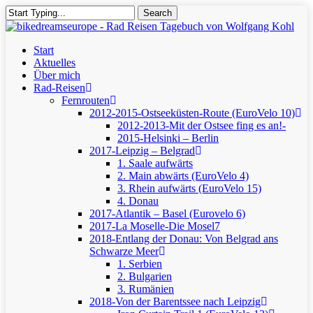
Skip
Search
to
Close
main
Search
content
Menu
Start
Aktuelles
Über mich
Rad-Reisen
Fernrouten
2012-2015-Ostseeküsten-Route (EuroVelo 10)
2012-2013-Mit der Ostsee fing es an!-
2015-Helsinki – Berlin
2017-Leipzig – Belgrad
1. Saale aufwärts
2. Main abwärts (EuroVelo 4)
3. Rhein aufwärts (EuroVelo 15)
4. Donau
2017-Atlantik – Basel (Eurovelo 6)
2017-La Moselle-Die Mosel7
2018-Entlang der Donau: Von Belgrad ans
Schwarze Meer
1. Serbien
2. Bulgarien
3. Rumänien
2018-Von der Barentssee nach Leipzig