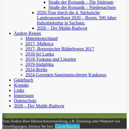
Straße der Romanik – Die Südroute
Straße der Romanik – Niedersachsen
2020-Tour durch die 4. Sächsische
Landesausstellung 2020 – Boom. 500 Jahre
Industriekultur in Sachsen.
2026 – Der Mulde-Radweg
Andere Reisen
Mitteldeutschland
2017- Mallorca
2017- Bretonischer Bilderbogen 2017
2018-Sri Lanka
2018-Toskana und Ligurien
2019-Südafrika
2024-Berlin
2024-Georgien-Sagenumwobener Kaukasus
Gästebuch
Kontakt
Links
Impressum
Datenschutz
2026 – Der Mulde-Radweg
Zum Ändern Ihrer Datenschutzeinstellung, z.B. Erteilung oder Widerruf von
Einstellungen
Einwilligungen, klicken Sie hier: