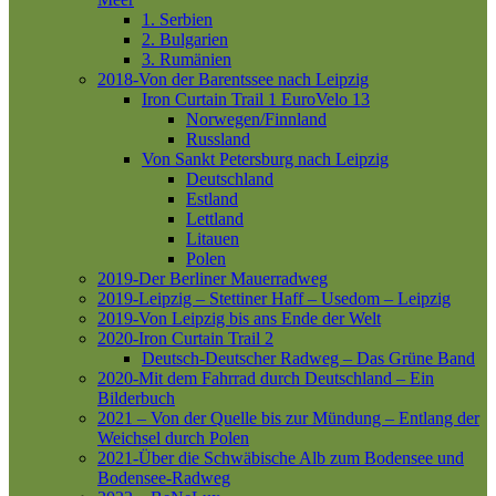
1. Serbien
2. Bulgarien
3. Rumänien
2018-Von der Barentssee nach Leipzig
Iron Curtain Trail 1
EuroVelo 13
Norwegen/Finnland
Russland
Von Sankt Petersburg nach Leipzig
Deutschland
Estland
Lettland
Litauen
Polen
2019-Der Berliner Mauerradweg
2019-Leipzig – Stettiner Haff – Usedom – Leipzig
2019-Von Leipzig bis ans Ende der Welt
2020-Iron Curtain Trail 2
Deutsch-Deutscher Radweg – Das Grüne Band
2020-Mit dem Fahrrad durch Deutschland – Ein
Bilderbuch
2021 – Von der Quelle bis zur Mündung – Entlang der
Weichsel durch Polen
2021-Über die Schwäbische Alb zum Bodensee und
Bodensee-Radweg