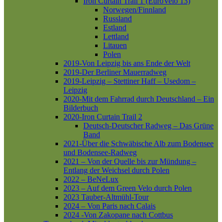
Iron Curtain Trail 1 (EuroVelo 13)
Norwegen/Finnland
Russland
Estland
Lettland
Litauen
Polen
2019-Von Leipzig bis ans Ende der Welt
2019-Der Berliner Mauerradweg
2019-Leipzig – Stettiner Haff – Usedom –
Leipzig
2020-Mit dem Fahrrad durch Deutschland – Ein
Bilderbuch
2020-Iron Curtain Trail 2
Deutsch-Deutscher Radweg – Das Grüne
Band
2021-Über die Schwäbische Alb zum Bodensee
und Bodensee-Radweg
2021 – Von der Quelle bis zur Mündung –
Entlang der Weichsel durch Polen
2022 – BeNeLux
2023 – Auf dem Green Velo durch Polen
2023 Tauber-Altmühl-Tour
2024 – Von Paris nach Calais
2024 -Von Zakopane nach Cottbus