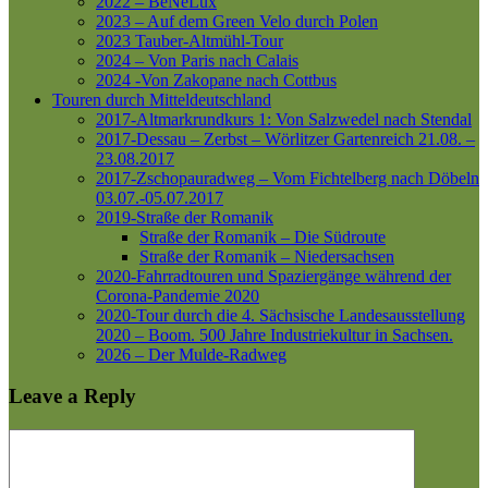
2022 – BeNeLux
2023 – Auf dem Green Velo durch Polen
2023 Tauber-Altmühl-Tour
2024 – Von Paris nach Calais
2024 -Von Zakopane nach Cottbus
Touren durch Mitteldeutschland
2017-Altmarkrundkurs 1: Von Salzwedel nach Stendal
2017-Dessau – Zerbst – Wörlitzer Gartenreich
21.08. –
23.08.2017
2017-Zschopauradweg – Vom Fichtelberg nach Döbeln
03.07.-05.07.2017
2019-Straße der Romanik
Straße der Romanik – Die Südroute
Straße der Romanik – Niedersachsen
2020-Fahrradtouren und Spaziergänge während der
Corona-Pandemie 2020
2020-Tour durch die 4. Sächsische Landesausstellung
2020 – Boom. 500 Jahre Industriekultur in Sachsen.
2026 – Der Mulde-Radweg
Leave a Reply