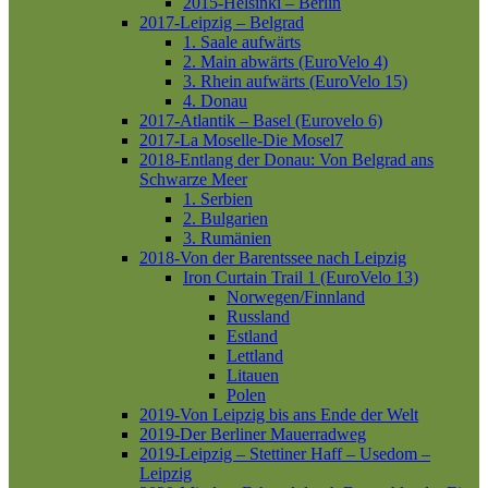
2015-Helsinki – Berlin
2017-Leipzig – Belgrad
1. Saale aufwärts
2. Main abwärts (EuroVelo 4)
3. Rhein aufwärts (EuroVelo 15)
4. Donau
2017-Atlantik – Basel (Eurovelo 6)
2017-La Moselle-Die Mosel7
2018-Entlang der Donau: Von Belgrad ans
Schwarze Meer
1. Serbien
2. Bulgarien
3. Rumänien
2018-Von der Barentssee nach Leipzig
Iron Curtain Trail 1 (EuroVelo 13)
Norwegen/Finnland
Russland
Estland
Lettland
Litauen
Polen
2019-Von Leipzig bis ans Ende der Welt
2019-Der Berliner Mauerradweg
2019-Leipzig – Stettiner Haff – Usedom –
Leipzig