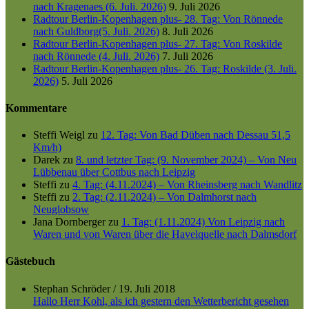
nach Kragenaes (6. Juli. 2026)
9. Juli 2026
Radtour Berlin-Kopenhagen plus- 28. Tag: Von Rönnede
nach Guldborg(5. Juli. 2026)
8. Juli 2026
Radtour Berlin-Kopenhagen plus- 27. Tag: Von Roskilde
nach Rönnede (4. Juli. 2026)
7. Juli 2026
Radtour Berlin-Kopenhagen plus- 26. Tag: Roskilde (3. Juli.
2026)
5. Juli 2026
Kommentare
Steffi Weigl
zu
12. Tag: Von Bad Düben nach Dessau 51,5
Km/h)
Darek
zu
8. und letzter Tag: (9. November 2024) – Von Neu
Lübbenau über Cottbus nach Leipzig
Steffi
zu
4. Tag: (4.11.2024) – Von Rheinsberg nach Wandlitz
Steffi
zu
2. Tag: (2.11.2024) – Von Dalmhorst nach
Neuglobsow
Jana Dornberger
zu
1. Tag: (1.11.2024) Von Leipzig nach
Waren und von Waren über die Havelquelle nach Dalmsdorf
Gästebuch
Stephan Schröder
/
19. Juli 2018
Hallo Herr Kohl, als ich gestern den Wetterbericht gesehen