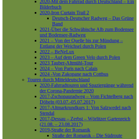
2020-Mit dem Fahrrad durch Deutschland – Ein
Bilderbuch
2020-Iron Curtain Trail 2
Deutsch-Deutscher Radweg – Das Grüne
Band
2021-Über die Schwäbische Alb zum Bodensee
und Bodensee-Radweg
2021 – Von der Quelle bis zur Mündung –
Entlang der Weichsel durch Polen
2022 – BeNeLux
2023 – Auf dem Green Velo durch Polen
2023 Tauber-Altmühl-Tour
2024 – Von Paris nach Calais
2024 -Von Zakopane nach Cottbus
Touren durch Mitteldeutschland
2020-Fahrradtouren und Spaziergänge während
der Corona-Pandemie 2020
2017-Zschopauradweg – Vom Fichtelberg nach
Döbeln (03.07.-05.07.2017)
2017-Altmarkrundkurs 1: Von Salzwedel nach
Stendal
2017-Dessau – Zerbst – Wörlitzer Gartenreich
(21.08. – 23.08.2017)
2019-Straße der Romanik
Straße der Romanik – Die Südroute