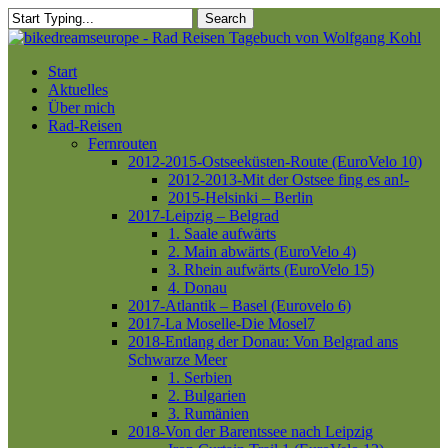
Skip
Search
to
Close
main
Search
content
Menu
Start
Aktuelles
Über mich
Rad-Reisen
Fernrouten
2012-2015-Ostseeküsten-Route (EuroVelo 10)
2012-2013-Mit der Ostsee fing es an!-
2015-Helsinki – Berlin
2017-Leipzig – Belgrad
1. Saale aufwärts
2. Main abwärts (EuroVelo 4)
3. Rhein aufwärts (EuroVelo 15)
4. Donau
2017-Atlantik – Basel (Eurovelo 6)
2017-La Moselle-Die Mosel7
2018-Entlang der Donau: Von Belgrad ans
Schwarze Meer
1. Serbien
2. Bulgarien
3. Rumänien
2018-Von der Barentssee nach Leipzig