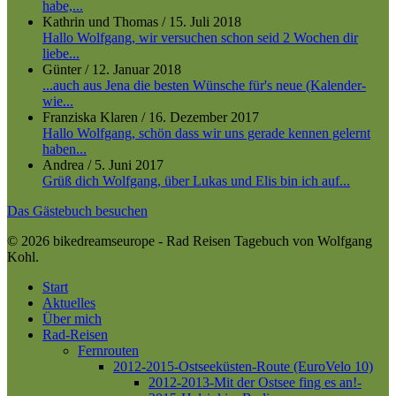
habe,...
Kathrin und Thomas
/
15. Juli 2018
Hallo Wolfgang, wir versuchen schon seid 2 Wochen dir
liebe...
Günter
/
12. Januar 2018
...auch aus Jena die besten Wünsche für's neue (Kalender-
wie...
Franziska Klaren
/
16. Dezember 2017
Hallo Wolfgang, schön dass wir uns gerade kennen gelernt
haben...
Andrea
/
5. Juni 2017
Grüß dich Wolfgang, über Lukas und Elis bin ich auf...
Das Gästebuch besuchen
© 2026 bikedreamseurope - Rad Reisen Tagebuch von Wolfgang
Kohl.
Close
Start
Menu
Aktuelles
Über mich
Rad-Reisen
Fernrouten
2012-2015-Ostseeküsten-Route (EuroVelo 10)
2012-2013-Mit der Ostsee fing es an!-