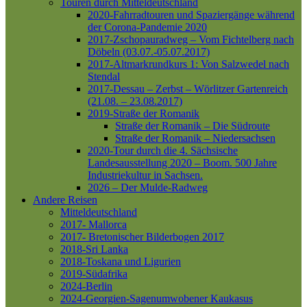
Touren durch Mitteldeutschland
2020-Fahrradtouren und Spaziergänge während
der Corona-Pandemie 2020
2017-Zschopauradweg – Vom Fichtelberg nach
Döbeln (03.07.-05.07.2017)
2017-Altmarkrundkurs 1: Von Salzwedel nach
Stendal
2017-Dessau – Zerbst – Wörlitzer Gartenreich
(21.08. – 23.08.2017)
2019-Straße der Romanik
Straße der Romanik – Die Südroute
Straße der Romanik – Niedersachsen
2020-Tour durch die 4. Sächsische
Landesausstellung 2020 – Boom. 500 Jahre
Industriekultur in Sachsen.
2026 – Der Mulde-Radweg
Andere Reisen
Mitteldeutschland
2017- Mallorca
2017- Bretonischer Bilderbogen 2017
2018-Sri Lanka
2018-Toskana und Ligurien
2019-Südafrika
2024-Berlin
2024-Georgien-Sagenumwobener Kaukasus