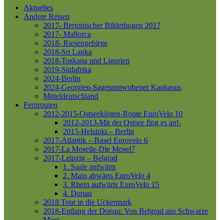
Aktuelles
Andere Reisen
2017- Bretonischer Bilderbogen 2017
2017- Mallorca
2018- Riesengebirge
2018-Sri Lanka
2018-Toskana und Ligurien
2019-Südafrika
2024-Berlin
2024-Georgien-Sagenumwobener Kaukasus
Mitteldeutschland
Fernrouten
2012-2015-Ostseeküsten-Route
EuroVelo 10
2012-2013-Mit der Ostsee fing es an!-
2015-Helsinki – Berlin
2017-Atlantik – Basel
Eurovelo 6
2017-La Moselle-Die Mosel7
2017-Leipzig – Belgrad
1. Saale aufwärts
2. Main abwärts
EuroVelo 4
3. Rhein aufwärts
EuroVelo 15
4. Donau
2018 Tour in die Uckermark
2018-Entlang der Donau: Von Belgrad ans Schwarze
Meer