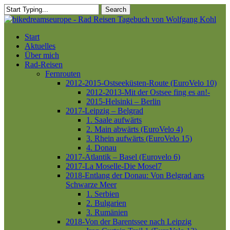
Skip
Search
to
Close
main
Search
content
Menu
Start
Aktuelles
Über mich
Rad-Reisen
Fernrouten
2012-2015-Ostseeküsten-Route (EuroVelo 10)
2012-2013-Mit der Ostsee fing es an!-
2015-Helsinki – Berlin
2017-Leipzig – Belgrad
1. Saale aufwärts
2. Main abwärts (EuroVelo 4)
3. Rhein aufwärts (EuroVelo 15)
4. Donau
2017-Atlantik – Basel (Eurovelo 6)
2017-La Moselle-Die Mosel7
2018-Entlang der Donau: Von Belgrad ans
Schwarze Meer
1. Serbien
2. Bulgarien
3. Rumänien
2018-Von der Barentssee nach Leipzig