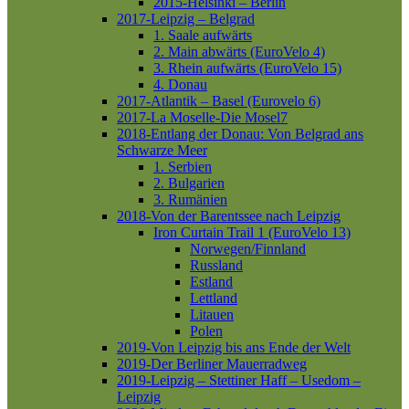
2015-Helsinki – Berlin
2017-Leipzig – Belgrad
1. Saale aufwärts
2. Main abwärts (EuroVelo 4)
3. Rhein aufwärts (EuroVelo 15)
4. Donau
2017-Atlantik – Basel (Eurovelo 6)
2017-La Moselle-Die Mosel7
2018-Entlang der Donau: Von Belgrad ans
Schwarze Meer
1. Serbien
2. Bulgarien
3. Rumänien
2018-Von der Barentssee nach Leipzig
Iron Curtain Trail 1 (EuroVelo 13)
Norwegen/Finnland
Russland
Estland
Lettland
Litauen
Polen
2019-Von Leipzig bis ans Ende der Welt
2019-Der Berliner Mauerradweg
2019-Leipzig – Stettiner Haff – Usedom –
Leipzig