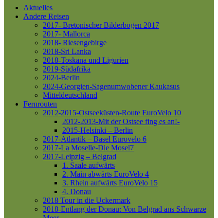
Aktuelles
Andere Reisen
2017- Bretonischer Bilderbogen 2017
2017- Mallorca
2018- Riesengebirge
2018-Sri Lanka
2018-Toskana und Ligurien
2019-Südafrika
2024-Berlin
2024-Georgien-Sagenumwobener Kaukasus
Mitteldeutschland
Fernrouten
2012-2015-Ostseeküsten-Route
EuroVelo 10
2012-2013-Mit der Ostsee fing es an!-
2015-Helsinki – Berlin
2017-Atlantik – Basel
Eurovelo 6
2017-La Moselle-Die Mosel7
2017-Leipzig – Belgrad
1. Saale aufwärts
2. Main abwärts
EuroVelo 4
3. Rhein aufwärts
EuroVelo 15
4. Donau
2018 Tour in die Uckermark
2018-Entlang der Donau: Von Belgrad ans Schwarze
Meer