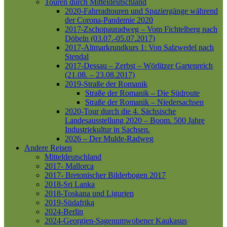
Touren durch Mitteldeutschland
2020-Fahrradtouren und Spaziergänge während
der Corona-Pandemie 2020
2017-Zschopauradweg – Vom Fichtelberg nach
Döbeln (03.07.-05.07.2017)
2017-Altmarkrundkurs 1: Von Salzwedel nach
Stendal
2017-Dessau – Zerbst – Wörlitzer Gartenreich
(21.08. – 23.08.2017)
2019-Straße der Romanik
Straße der Romanik – Die Südroute
Straße der Romanik – Niedersachsen
2020-Tour durch die 4. Sächsische
Landesausstellung 2020 – Boom. 500 Jahre
Industriekultur in Sachsen.
2026 – Der Mulde-Radweg
Andere Reisen
Mitteldeutschland
2017- Mallorca
2017- Bretonischer Bilderbogen 2017
2018-Sri Lanka
2018-Toskana und Ligurien
2019-Südafrika
2024-Berlin
2024-Georgien-Sagenumwobener Kaukasus