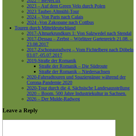
2022 – BeNeLux
2023 – Auf dem Green Velo durch Polen
2023 Tauber-Altmühl-Tour
2024 – Von Paris nach Calais
2024 -Von Zakopane nach Cottbus
Touren durch Mitteldeutschland
2017-Altmarkrundkurs 1: Von Salzwedel nach Stendal
2017-Dessau – Zerbst – Wörlitzer Gartenreich
21.08. –
23.08.2017
2017-Zschopauradweg – Vom Fichtelberg nach Döbeln
03.07.-05.07.2017
2019-Straße der Romanik
Straße der Romanik – Die Südroute
Straße der Romanik – Niedersachsen
2020-Fahrradtouren und Spaziergänge während der
Corona-Pandemie 2020
2020-Tour durch die 4. Sächsische Landesausstellung
2020 – Boom. 500 Jahre Industriekultur in Sachsen.
2026 – Der Mulde-Radweg
Leave a Reply