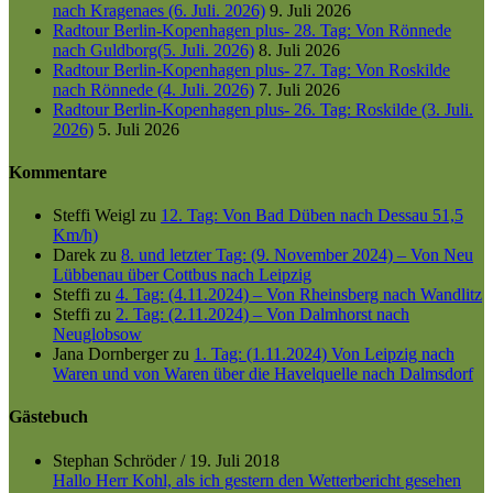
nach Kragenaes (6. Juli. 2026)
9. Juli 2026
Radtour Berlin-Kopenhagen plus- 28. Tag: Von Rönnede
nach Guldborg(5. Juli. 2026)
8. Juli 2026
Radtour Berlin-Kopenhagen plus- 27. Tag: Von Roskilde
nach Rönnede (4. Juli. 2026)
7. Juli 2026
Radtour Berlin-Kopenhagen plus- 26. Tag: Roskilde (3. Juli.
2026)
5. Juli 2026
Kommentare
Steffi Weigl
zu
12. Tag: Von Bad Düben nach Dessau 51,5
Km/h)
Darek
zu
8. und letzter Tag: (9. November 2024) – Von Neu
Lübbenau über Cottbus nach Leipzig
Steffi
zu
4. Tag: (4.11.2024) – Von Rheinsberg nach Wandlitz
Steffi
zu
2. Tag: (2.11.2024) – Von Dalmhorst nach
Neuglobsow
Jana Dornberger
zu
1. Tag: (1.11.2024) Von Leipzig nach
Waren und von Waren über die Havelquelle nach Dalmsdorf
Gästebuch
Stephan Schröder
/
19. Juli 2018
Hallo Herr Kohl, als ich gestern den Wetterbericht gesehen