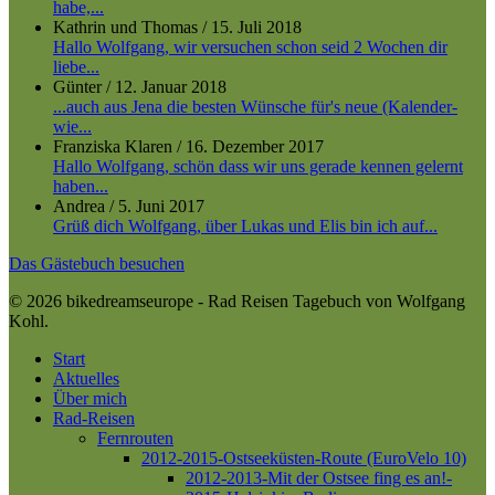
habe,...
Kathrin und Thomas
/
15. Juli 2018
Hallo Wolfgang, wir versuchen schon seid 2 Wochen dir
liebe...
Günter
/
12. Januar 2018
...auch aus Jena die besten Wünsche für's neue (Kalender-
wie...
Franziska Klaren
/
16. Dezember 2017
Hallo Wolfgang, schön dass wir uns gerade kennen gelernt
haben...
Andrea
/
5. Juni 2017
Grüß dich Wolfgang, über Lukas und Elis bin ich auf...
Das Gästebuch besuchen
© 2026 bikedreamseurope - Rad Reisen Tagebuch von Wolfgang
Kohl.
Close
Start
Menu
Aktuelles
Über mich
Rad-Reisen
Fernrouten
2012-2015-Ostseeküsten-Route (EuroVelo 10)
2012-2013-Mit der Ostsee fing es an!-