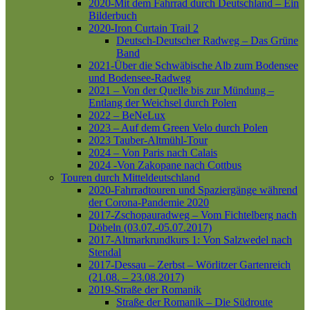
2020-Mit dem Fahrrad durch Deutschland – Ein
Bilderbuch
2020-Iron Curtain Trail 2
Deutsch-Deutscher Radweg – Das Grüne
Band
2021-Über die Schwäbische Alb zum Bodensee
und Bodensee-Radweg
2021 – Von der Quelle bis zur Mündung –
Entlang der Weichsel durch Polen
2022 – BeNeLux
2023 – Auf dem Green Velo durch Polen
2023 Tauber-Altmühl-Tour
2024 – Von Paris nach Calais
2024 -Von Zakopane nach Cottbus
Touren durch Mitteldeutschland
2020-Fahrradtouren und Spaziergänge während
der Corona-Pandemie 2020
2017-Zschopauradweg – Vom Fichtelberg nach
Döbeln (03.07.-05.07.2017)
2017-Altmarkrundkurs 1: Von Salzwedel nach
Stendal
2017-Dessau – Zerbst – Wörlitzer Gartenreich
(21.08. – 23.08.2017)
2019-Straße der Romanik
Straße der Romanik – Die Südroute