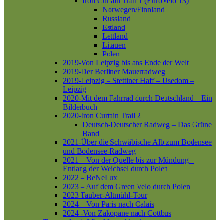
Iron Curtain Trail 1 (EuroVelo 13)
Norwegen/Finnland
Russland
Estland
Lettland
Litauen
Polen
2019-Von Leipzig bis ans Ende der Welt
2019-Der Berliner Mauerradweg
2019-Leipzig – Stettiner Haff – Usedom –
Leipzig
2020-Mit dem Fahrrad durch Deutschland – Ein
Bilderbuch
2020-Iron Curtain Trail 2
Deutsch-Deutscher Radweg – Das Grüne
Band
2021-Über die Schwäbische Alb zum Bodensee
und Bodensee-Radweg
2021 – Von der Quelle bis zur Mündung –
Entlang der Weichsel durch Polen
2022 – BeNeLux
2023 – Auf dem Green Velo durch Polen
2023 Tauber-Altmühl-Tour
2024 – Von Paris nach Calais
2024 -Von Zakopane nach Cottbus