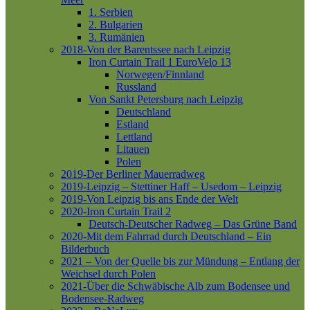
1. Serbien
2. Bulgarien
3. Rumänien
2018-Von der Barentssee nach Leipzig
Iron Curtain Trail 1
EuroVelo 13
Norwegen/Finnland
Russland
Von Sankt Petersburg nach Leipzig
Deutschland
Estland
Lettland
Litauen
Polen
2019-Der Berliner Mauerradweg
2019-Leipzig – Stettiner Haff – Usedom – Leipzig
2019-Von Leipzig bis ans Ende der Welt
2020-Iron Curtain Trail 2
Deutsch-Deutscher Radweg – Das Grüne Band
2020-Mit dem Fahrrad durch Deutschland – Ein
Bilderbuch
2021 – Von der Quelle bis zur Mündung – Entlang der
Weichsel durch Polen
2021-Über die Schwäbische Alb zum Bodensee und
Bodensee-Radweg