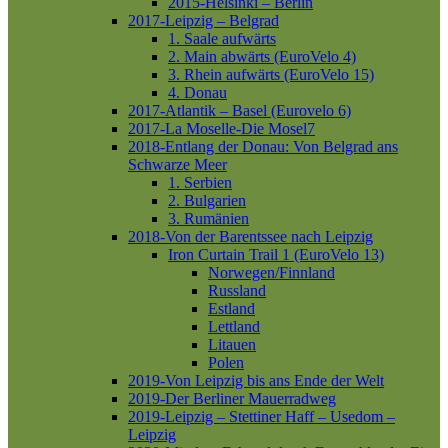
2015-Helsinki – Berlin
2017-Leipzig – Belgrad
1. Saale aufwärts
2. Main abwärts (EuroVelo 4)
3. Rhein aufwärts (EuroVelo 15)
4. Donau
2017-Atlantik – Basel (Eurovelo 6)
2017-La Moselle-Die Mosel7
2018-Entlang der Donau: Von Belgrad ans
Schwarze Meer
1. Serbien
2. Bulgarien
3. Rumänien
2018-Von der Barentssee nach Leipzig
Iron Curtain Trail 1 (EuroVelo 13)
Norwegen/Finnland
Russland
Estland
Lettland
Litauen
Polen
2019-Von Leipzig bis ans Ende der Welt
2019-Der Berliner Mauerradweg
2019-Leipzig – Stettiner Haff – Usedom –
Leipzig