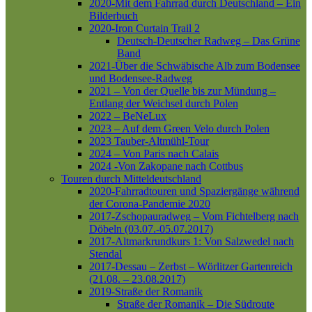
2020-Mit dem Fahrrad durch Deutschland – Ein
Bilderbuch
2020-Iron Curtain Trail 2
Deutsch-Deutscher Radweg – Das Grüne
Band
2021-Über die Schwäbische Alb zum Bodensee
und Bodensee-Radweg
2021 – Von der Quelle bis zur Mündung –
Entlang der Weichsel durch Polen
2022 – BeNeLux
2023 – Auf dem Green Velo durch Polen
2023 Tauber-Altmühl-Tour
2024 – Von Paris nach Calais
2024 -Von Zakopane nach Cottbus
Touren durch Mitteldeutschland
2020-Fahrradtouren und Spaziergänge während
der Corona-Pandemie 2020
2017-Zschopauradweg – Vom Fichtelberg nach
Döbeln (03.07.-05.07.2017)
2017-Altmarkrundkurs 1: Von Salzwedel nach
Stendal
2017-Dessau – Zerbst – Wörlitzer Gartenreich
(21.08. – 23.08.2017)
2019-Straße der Romanik
Straße der Romanik – Die Südroute