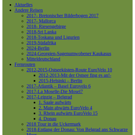
Aktuelles
Andere Reisen
2017- Bretonischer Bilderbogen 2017
2017- Mallorca
2018- Riesengebirge
2018-Sri Lanka
2018-Toskana und Ligurien
2019-Südafrika
2024-Berlin
2024-Georgien-Sagenumwobener Kaukasus
Mitteldeutschland
Fernrouten
2012-2015-Ostseeküsten-Route
EuroVelo 10
2012-2013-Mit der Ostsee fing es an!-
2015-Helsinki – Berlin
2017-Atlantik – Basel
Eurovelo 6
2017-La Moselle-Die Mosel7
2017-Leipzig – Belgrad
1. Saale aufwärts
2. Main abwärts
EuroVelo 4
3. Rhein aufwärts
EuroVelo 15
4. Donau
2018 Tour in die Uckermark
2018-Entlang der Donau: Von Belgrad ans Schwarze
Meer