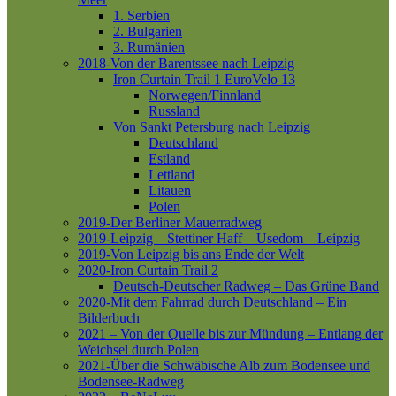
1. Serbien
2. Bulgarien
3. Rumänien
2018-Von der Barentssee nach Leipzig
Iron Curtain Trail 1
EuroVelo 13
Norwegen/Finnland
Russland
Von Sankt Petersburg nach Leipzig
Deutschland
Estland
Lettland
Litauen
Polen
2019-Der Berliner Mauerradweg
2019-Leipzig – Stettiner Haff – Usedom – Leipzig
2019-Von Leipzig bis ans Ende der Welt
2020-Iron Curtain Trail 2
Deutsch-Deutscher Radweg – Das Grüne Band
2020-Mit dem Fahrrad durch Deutschland – Ein
Bilderbuch
2021 – Von der Quelle bis zur Mündung – Entlang der
Weichsel durch Polen
2021-Über die Schwäbische Alb zum Bodensee und
Bodensee-Radweg