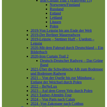
Iron Curtain Trail 1 (EuroVelo 13)
Norwegen/Finnland
Russland
Estland
Lettland
Litauen
Polen
2019-Von Leipzig bis ans Ende der Welt
2019-Der Berliner Mauerradweg
2019-Leipzig – Stettiner Haff – Usedom –
Leipzig
2020-Mit dem Fahrrad durch Deutschland – Ein
Bilderbuch
2020-Iron Curtain Trail 2
Deutsch-Deutscher Radweg – Das Grüne
Band
2021-Über die Schwäbische Alb zum Bodensee
und Bodensee-Radweg
2021 – Von der Quelle bis zur Mündung –
Entlang der Weichsel durch Polen
2022 – BeNeLux
2023 – Auf dem Green Velo durch Polen
2023 Tauber-Altmühl-Tour
2024 – Von Paris nach Calais
2024 -Von Zakopane nach Cottbus