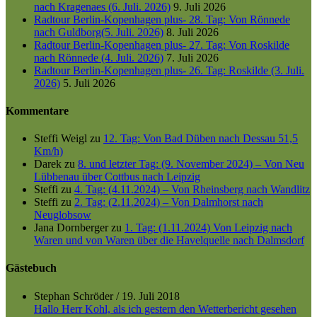
nach Kragenaes (6. Juli. 2026)
9. Juli 2026
Radtour Berlin-Kopenhagen plus- 28. Tag: Von Rönnede
nach Guldborg(5. Juli. 2026)
8. Juli 2026
Radtour Berlin-Kopenhagen plus- 27. Tag: Von Roskilde
nach Rönnede (4. Juli. 2026)
7. Juli 2026
Radtour Berlin-Kopenhagen plus- 26. Tag: Roskilde (3. Juli.
2026)
5. Juli 2026
Kommentare
Steffi Weigl
zu
12. Tag: Von Bad Düben nach Dessau 51,5
Km/h)
Darek
zu
8. und letzter Tag: (9. November 2024) – Von Neu
Lübbenau über Cottbus nach Leipzig
Steffi
zu
4. Tag: (4.11.2024) – Von Rheinsberg nach Wandlitz
Steffi
zu
2. Tag: (2.11.2024) – Von Dalmhorst nach
Neuglobsow
Jana Dornberger
zu
1. Tag: (1.11.2024) Von Leipzig nach
Waren und von Waren über die Havelquelle nach Dalmsdorf
Gästebuch
Stephan Schröder
/
19. Juli 2018
Hallo Herr Kohl, als ich gestern den Wetterbericht gesehen