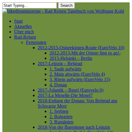
Skip
Search
to
Close
main
Search
content
Menu
Start
Aktuelles
Über mich
Rad-Reisen
Fernrouten
2012-2015-Ostseeküsten-Route (EuroVelo 10)
2012-2013-Mit der Ostsee fing es an!-
2015-Helsinki – Berlin
2017-Leipzig – Belgrad
1. Saale aufwärts
2. Main abwärts (EuroVelo 4)
3. Rhein aufwärts (EuroVelo 15)
4. Donau
2017-Atlantik – Basel (Eurovelo 6)
2017-La Moselle-Die Mosel7
2018-Entlang der Donau: Von Belgrad ans
Schwarze Meer
1. Serbien
2. Bulgarien
3. Rumänien
2018-Von der Barentssee nach Leipzig