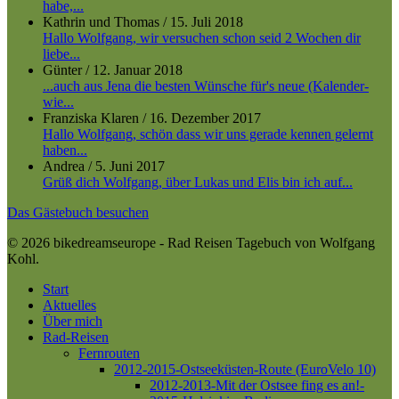
habe,...
Kathrin und Thomas
/
15. Juli 2018
Hallo Wolfgang, wir versuchen schon seid 2 Wochen dir
liebe...
Günter
/
12. Januar 2018
...auch aus Jena die besten Wünsche für's neue (Kalender-
wie...
Franziska Klaren
/
16. Dezember 2017
Hallo Wolfgang, schön dass wir uns gerade kennen gelernt
haben...
Andrea
/
5. Juni 2017
Grüß dich Wolfgang, über Lukas und Elis bin ich auf...
Das Gästebuch besuchen
© 2026 bikedreamseurope - Rad Reisen Tagebuch von Wolfgang
Kohl.
Close
Start
Menu
Aktuelles
Über mich
Rad-Reisen
Fernrouten
2012-2015-Ostseeküsten-Route (EuroVelo 10)
2012-2013-Mit der Ostsee fing es an!-