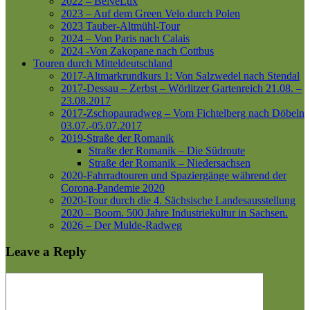
2022 – BeNeLux
2023 – Auf dem Green Velo durch Polen
2023 Tauber-Altmühl-Tour
2024 – Von Paris nach Calais
2024 -Von Zakopane nach Cottbus
Touren durch Mitteldeutschland
2017-Altmarkrundkurs 1: Von Salzwedel nach Stendal
2017-Dessau – Zerbst – Wörlitzer Gartenreich
21.08. –
23.08.2017
2017-Zschopauradweg – Vom Fichtelberg nach Döbeln
03.07.-05.07.2017
2019-Straße der Romanik
Straße der Romanik – Die Südroute
Straße der Romanik – Niedersachsen
2020-Fahrradtouren und Spaziergänge während der
Corona-Pandemie 2020
2020-Tour durch die 4. Sächsische Landesausstellung
2020 – Boom. 500 Jahre Industriekultur in Sachsen.
2026 – Der Mulde-Radweg
Leave a Reply