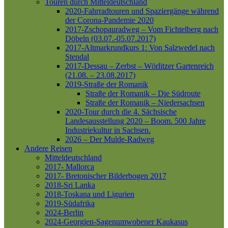
Touren durch Mitteldeutschland
2020-Fahrradtouren und Spaziergänge während
der Corona-Pandemie 2020
2017-Zschopauradweg – Vom Fichtelberg nach
Döbeln (03.07.-05.07.2017)
2017-Altmarkrundkurs 1: Von Salzwedel nach
Stendal
2017-Dessau – Zerbst – Wörlitzer Gartenreich
(21.08. – 23.08.2017)
2019-Straße der Romanik
Straße der Romanik – Die Südroute
Straße der Romanik – Niedersachsen
2020-Tour durch die 4. Sächsische
Landesausstellung 2020 – Boom. 500 Jahre
Industriekultur in Sachsen.
2026 – Der Mulde-Radweg
Andere Reisen
Mitteldeutschland
2017- Mallorca
2017- Bretonischer Bilderbogen 2017
2018-Sri Lanka
2018-Toskana und Ligurien
2019-Südafrika
2024-Berlin
2024-Georgien-Sagenumwobener Kaukasus