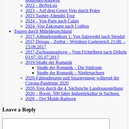
Bodensee-Radweg
2022 – BeNeLux
2023 – Auf dem Green Velo durch Polen
2023 Tauber-Altmühl-Tour
2024 – Von Paris nach Calais
2024 -Von Zakopane nach Cottbus
Touren durch Mitteldeutschland
2017-Altmarkrundkurs 1: Von Salzwedel nach Stendal
2017-Dessau – Zerbst – Wörlitzer Gartenreich
21.08. –
23.08.2017
2017-Zschopauradweg – Vom Fichtelberg nach Döbeln
03.07.-05.07.2017
2019-Straße der Romanik
Straße der Romanik – Die Südroute
Straße der Romanik – Niedersachsen
2020-Fahrradtouren und Spaziergänge während der
Corona-Pandemie 2020
2020-Tour durch die 4. Sächsische Landesausstellung
2020 – Boom. 500 Jahre Industriekultur in Sachsen.
2026 – Der Mulde-Radweg
Leave a Reply