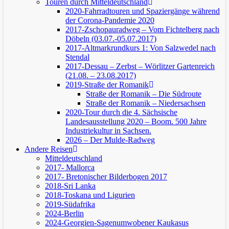
Touren durch Mitteldeutschland
2020-Fahrradtouren und Spaziergänge während
der Corona-Pandemie 2020
2017-Zschopauradweg – Vom Fichtelberg nach
Döbeln (03.07.-05.07.2017)
2017-Altmarkrundkurs 1: Von Salzwedel nach
Stendal
2017-Dessau – Zerbst – Wörlitzer Gartenreich
(21.08. – 23.08.2017)
2019-Straße der Romanik
Straße der Romanik – Die Südroute
Straße der Romanik – Niedersachsen
2020-Tour durch die 4. Sächsische
Landesausstellung 2020 – Boom. 500 Jahre
Industriekultur in Sachsen.
2026 – Der Mulde-Radweg
Andere Reisen
Mitteldeutschland
2017- Mallorca
2017- Bretonischer Bilderbogen 2017
2018-Sri Lanka
2018-Toskana und Ligurien
2019-Südafrika
2024-Berlin
2024-Georgien-Sagenumwobener Kaukasus