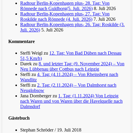
Radtour Berlin-Kopenhagen plus- 28. Tag: Von
Rönnede nach Guldborg(5. Juli. 2026)
8. Juli 2026
Radtour Berlin-Kopenhagen plus- 27. Tag: Von
Roskilde nach Rönnede (4. Juli. 2026)
7. Juli 2026
Radtour Berlin-Kopenhagen plus- 26. Tag: Roskilde (3.
Juli. 2026)
5. Juli 2026
Kommentare
Steffi Weigl
zu
12. Tag: Von Bad Düben nach Dessau
51,5 Km/h)
Darek
zu
8. und letzter Tag: (9. November 2024) – Von
Neu Lübbenau über Cottbus nach Leipzig
Steffi
zu
4. Tag: (4.11.2024) – Von Rheinsberg nach
Wandlitz
Steffi
zu
2. Tag: (2.11.2024) – Von Dalmhorst nach
Neuglobsow
Jana Dornberger
zu
1. Tag: (1.11.2024) Von Leipzig
nach Waren und von Waren über die Havelquelle nach
Dalmsdorf
Gästebuch
Stephan Schröder
/
19. Juli 2018