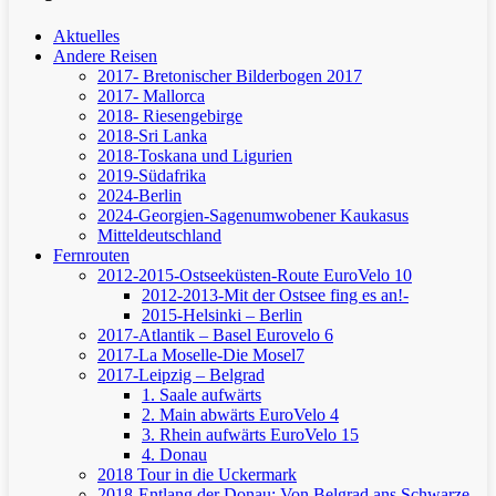
Aktuelles
Andere Reisen
2017- Bretonischer Bilderbogen 2017
2017- Mallorca
2018- Riesengebirge
2018-Sri Lanka
2018-Toskana und Ligurien
2019-Südafrika
2024-Berlin
2024-Georgien-Sagenumwobener Kaukasus
Mitteldeutschland
Fernrouten
2012-2015-Ostseeküsten-Route
EuroVelo 10
2012-2013-Mit der Ostsee fing es an!-
2015-Helsinki – Berlin
2017-Atlantik – Basel
Eurovelo 6
2017-La Moselle-Die Mosel7
2017-Leipzig – Belgrad
1. Saale aufwärts
2. Main abwärts
EuroVelo 4
3. Rhein aufwärts
EuroVelo 15
4. Donau
2018 Tour in die Uckermark
2018-Entlang der Donau: Von Belgrad ans Schwarze