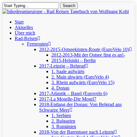
Skip
Search
to
Close
main
Search
content
Menu
Start
Aktuelles
Über mich
Rad-Reisen
Fernrouten
2012-2015-Ostseeküsten-Route (EuroVelo 10)
2012-2013-Mit der Ostsee fing es an!-
2015-Helsinki – Berlin
2017-Leipzig – Belgrad
1. Saale aufwärts
2. Main abwärts (EuroVelo 4)
3. Rhein aufwärts (EuroVelo 15)
4. Donau
2017-Atlantik – Basel (Eurovelo 6)
2017-La Moselle-Die Mosel7
2018-Entlang der Donau: Von Belgrad ans
Schwarze Meer
1. Serbien
2. Bulgarien
3. Rumänien
2018-Von der Barentssee nach Leipzig