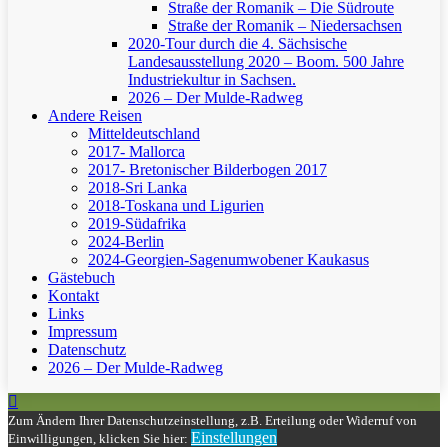
Straße der Romanik – Die Südroute
Straße der Romanik – Niedersachsen
2020-Tour durch die 4. Sächsische
Landesausstellung 2020 – Boom. 500 Jahre
Industriekultur in Sachsen.
2026 – Der Mulde-Radweg
Andere Reisen
Mitteldeutschland
2017- Mallorca
2017- Bretonischer Bilderbogen 2017
2018-Sri Lanka
2018-Toskana und Ligurien
2019-Südafrika
2024-Berlin
2024-Georgien-Sagenumwobener Kaukasus
Gästebuch
Kontakt
Links
Impressum
Datenschutz
2026 – Der Mulde-Radweg
Zum Ändern Ihrer Datenschutzeinstellung, z.B. Erteilung oder Widerruf von
Einstellungen
Einwilligungen, klicken Sie hier: