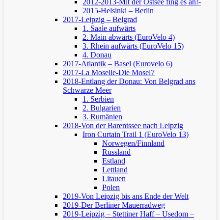
2012-2013-Mit der Ostsee fing es an!-
2015-Helsinki – Berlin
2017-Leipzig – Belgrad
1. Saale aufwärts
2. Main abwärts (EuroVelo 4)
3. Rhein aufwärts (EuroVelo 15)
4. Donau
2017-Atlantik – Basel (Eurovelo 6)
2017-La Moselle-Die Mosel7
2018-Entlang der Donau: Von Belgrad ans
Schwarze Meer
1. Serbien
2. Bulgarien
3. Rumänien
2018-Von der Barentssee nach Leipzig
Iron Curtain Trail 1 (EuroVelo 13)
Norwegen/Finnland
Russland
Estland
Lettland
Litauen
Polen
2019-Von Leipzig bis ans Ende der Welt
2019-Der Berliner Mauerradweg
2019-Leipzig – Stettiner Haff – Usedom –