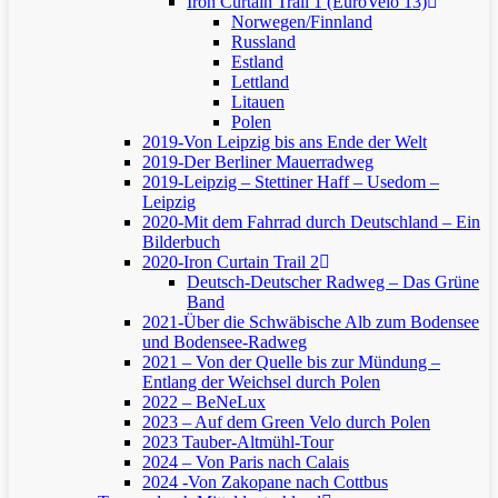
Iron Curtain Trail 1 (EuroVelo 13)
Norwegen/Finnland
Russland
Estland
Lettland
Litauen
Polen
2019-Von Leipzig bis ans Ende der Welt
2019-Der Berliner Mauerradweg
2019-Leipzig – Stettiner Haff – Usedom –
Leipzig
2020-Mit dem Fahrrad durch Deutschland – Ein
Bilderbuch
2020-Iron Curtain Trail 2
Deutsch-Deutscher Radweg – Das Grüne
Band
2021-Über die Schwäbische Alb zum Bodensee
und Bodensee-Radweg
2021 – Von der Quelle bis zur Mündung –
Entlang der Weichsel durch Polen
2022 – BeNeLux
2023 – Auf dem Green Velo durch Polen
2023 Tauber-Altmühl-Tour
2024 – Von Paris nach Calais
2024 -Von Zakopane nach Cottbus