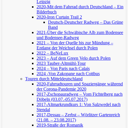
Leipzig
2020-Mit dem Fahrrad durch Deutschland – Ein
Bilderbuch
2020-Iron Curtain Trail 2
Deutsch-Deutscher Radweg – Das Grüne
Band
2021-Über die Schwäbische Alb zum Bodensee
und Bodensee-Radweg
2021 – Von der Quelle bis zur Mündung –
Entlang der Weichsel durch Polen
2022 – BeNeLux
2023 – Auf dem Green Velo durch Polen
2023 Tauber-Altmühl-Tour
2024 – Von Paris nach Calais
2024 -Von Zakopane nach Cottbus
Touren durch Mitteldeutschland
2020-Fahrradtouren und Spaziergänge während
der Corona-Pandemie 2020
2017-Zschopauradweg – Vom Fichtelberg nach
Döbeln (03.07.-05.07.2017)
2017-Altmarkrundkurs 1: Von Salzwedel nach
Stendal
2017-Dessau – Zerbst – Wörlitzer Gartenreich
(21.08. – 23.08.2017)
2019-Straße der Romanik