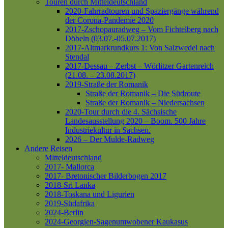
Touren durch Mitteldeutschland
2020-Fahrradtouren und Spaziergänge während
der Corona-Pandemie 2020
2017-Zschopauradweg – Vom Fichtelberg nach
Döbeln (03.07.-05.07.2017)
2017-Altmarkrundkurs 1: Von Salzwedel nach
Stendal
2017-Dessau – Zerbst – Wörlitzer Gartenreich
(21.08. – 23.08.2017)
2019-Straße der Romanik
Straße der Romanik – Die Südroute
Straße der Romanik – Niedersachsen
2020-Tour durch die 4. Sächsische
Landesausstellung 2020 – Boom. 500 Jahre
Industriekultur in Sachsen.
2026 – Der Mulde-Radweg
Andere Reisen
Mitteldeutschland
2017- Mallorca
2017- Bretonischer Bilderbogen 2017
2018-Sri Lanka
2018-Toskana und Ligurien
2019-Südafrika
2024-Berlin
2024-Georgien-Sagenumwobener Kaukasus