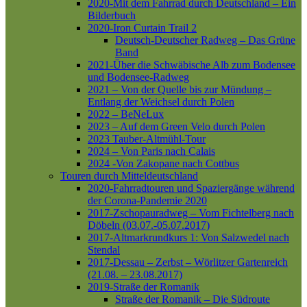
2020-Mit dem Fahrrad durch Deutschland – Ein
Bilderbuch
2020-Iron Curtain Trail 2
Deutsch-Deutscher Radweg – Das Grüne
Band
2021-Über die Schwäbische Alb zum Bodensee
und Bodensee-Radweg
2021 – Von der Quelle bis zur Mündung –
Entlang der Weichsel durch Polen
2022 – BeNeLux
2023 – Auf dem Green Velo durch Polen
2023 Tauber-Altmühl-Tour
2024 – Von Paris nach Calais
2024 -Von Zakopane nach Cottbus
Touren durch Mitteldeutschland
2020-Fahrradtouren und Spaziergänge während
der Corona-Pandemie 2020
2017-Zschopauradweg – Vom Fichtelberg nach
Döbeln (03.07.-05.07.2017)
2017-Altmarkrundkurs 1: Von Salzwedel nach
Stendal
2017-Dessau – Zerbst – Wörlitzer Gartenreich
(21.08. – 23.08.2017)
2019-Straße der Romanik
Straße der Romanik – Die Südroute