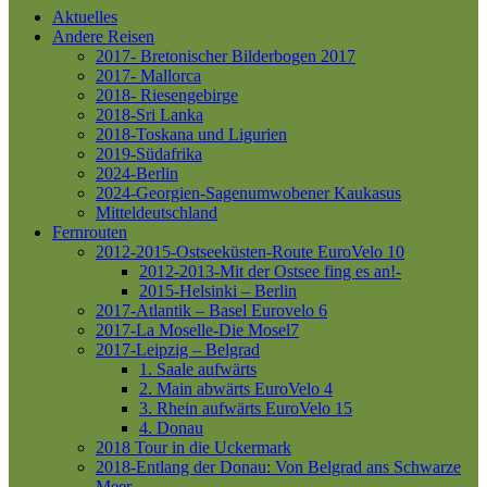
Aktuelles
Andere Reisen
2017- Bretonischer Bilderbogen 2017
2017- Mallorca
2018- Riesengebirge
2018-Sri Lanka
2018-Toskana und Ligurien
2019-Südafrika
2024-Berlin
2024-Georgien-Sagenumwobener Kaukasus
Mitteldeutschland
Fernrouten
2012-2015-Ostseeküsten-Route
EuroVelo 10
2012-2013-Mit der Ostsee fing es an!-
2015-Helsinki – Berlin
2017-Atlantik – Basel
Eurovelo 6
2017-La Moselle-Die Mosel7
2017-Leipzig – Belgrad
1. Saale aufwärts
2. Main abwärts
EuroVelo 4
3. Rhein aufwärts
EuroVelo 15
4. Donau
2018 Tour in die Uckermark
2018-Entlang der Donau: Von Belgrad ans Schwarze
Meer