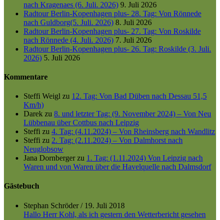
nach Kragenaes (6. Juli. 2026)
9. Juli 2026
Radtour Berlin-Kopenhagen plus- 28. Tag: Von Rönnede
nach Guldborg(5. Juli. 2026)
8. Juli 2026
Radtour Berlin-Kopenhagen plus- 27. Tag: Von Roskilde
nach Rönnede (4. Juli. 2026)
7. Juli 2026
Radtour Berlin-Kopenhagen plus- 26. Tag: Roskilde (3. Juli.
2026)
5. Juli 2026
Kommentare
Steffi Weigl
zu
12. Tag: Von Bad Düben nach Dessau 51,5
Km/h)
Darek
zu
8. und letzter Tag: (9. November 2024) – Von Neu
Lübbenau über Cottbus nach Leipzig
Steffi
zu
4. Tag: (4.11.2024) – Von Rheinsberg nach Wandlitz
Steffi
zu
2. Tag: (2.11.2024) – Von Dalmhorst nach
Neuglobsow
Jana Dornberger
zu
1. Tag: (1.11.2024) Von Leipzig nach
Waren und von Waren über die Havelquelle nach Dalmsdorf
Gästebuch
Stephan Schröder
/
19. Juli 2018
Hallo Herr Kohl, als ich gestern den Wetterbericht gesehen