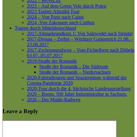
2022 – BeNeLux
2023 – Auf dem Green Velo durch Polen
2023 Tauber-Altmühl-Tour
2024 – Von Paris nach Calais
2024 -Von Zakopane nach Cottbus
Touren durch Mitteldeutschland
2017-Altmarkrundkurs 1: Von Salzwedel nach Stendal
2017-Dessau – Zerbst – Wörlitzer Gartenreich
21.08. –
23.08.2017
2017-Zschopauradweg – Vom Fichtelberg nach Döbeln
03.07.-05.07.2017
2019-Straße der Romanik
Straße der Romanik – Die Südroute
Straße der Romanik – Niedersachsen
2020-Fahrradtouren und Spaziergänge während der
Corona-Pandemie 2020
2020-Tour durch die 4. Sächsische Landesausstellung
2020 – Boom. 500 Jahre Industriekultur in Sachsen.
2026 – Der Mulde-Radweg
Leave a Reply