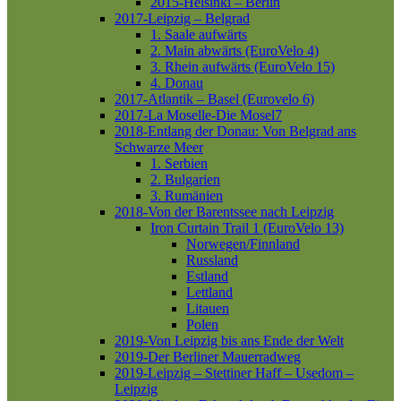
2015-Helsinki – Berlin
2017-Leipzig – Belgrad
1. Saale aufwärts
2. Main abwärts (EuroVelo 4)
3. Rhein aufwärts (EuroVelo 15)
4. Donau
2017-Atlantik – Basel (Eurovelo 6)
2017-La Moselle-Die Mosel7
2018-Entlang der Donau: Von Belgrad ans
Schwarze Meer
1. Serbien
2. Bulgarien
3. Rumänien
2018-Von der Barentssee nach Leipzig
Iron Curtain Trail 1 (EuroVelo 13)
Norwegen/Finnland
Russland
Estland
Lettland
Litauen
Polen
2019-Von Leipzig bis ans Ende der Welt
2019-Der Berliner Mauerradweg
2019-Leipzig – Stettiner Haff – Usedom –
Leipzig