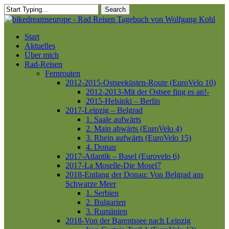
Skip
Search
to
Close
main
Search
content
Menu
Start
Aktuelles
Über mich
Rad-Reisen
Fernrouten
2012-2015-Ostseeküsten-Route (EuroVelo 10)
2012-2013-Mit der Ostsee fing es an!-
2015-Helsinki – Berlin
2017-Leipzig – Belgrad
1. Saale aufwärts
2. Main abwärts (EuroVelo 4)
3. Rhein aufwärts (EuroVelo 15)
4. Donau
2017-Atlantik – Basel (Eurovelo 6)
2017-La Moselle-Die Mosel7
2018-Entlang der Donau: Von Belgrad ans
Schwarze Meer
1. Serbien
2. Bulgarien
3. Rumänien
2018-Von der Barentssee nach Leipzig