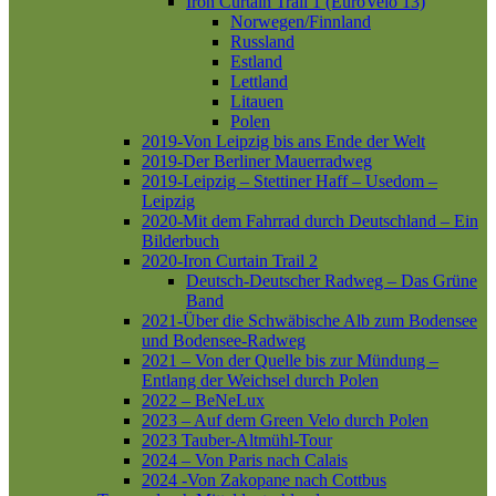
Iron Curtain Trail 1 (EuroVelo 13)
Norwegen/Finnland
Russland
Estland
Lettland
Litauen
Polen
2019-Von Leipzig bis ans Ende der Welt
2019-Der Berliner Mauerradweg
2019-Leipzig – Stettiner Haff – Usedom –
Leipzig
2020-Mit dem Fahrrad durch Deutschland – Ein
Bilderbuch
2020-Iron Curtain Trail 2
Deutsch-Deutscher Radweg – Das Grüne
Band
2021-Über die Schwäbische Alb zum Bodensee
und Bodensee-Radweg
2021 – Von der Quelle bis zur Mündung –
Entlang der Weichsel durch Polen
2022 – BeNeLux
2023 – Auf dem Green Velo durch Polen
2023 Tauber-Altmühl-Tour
2024 – Von Paris nach Calais
2024 -Von Zakopane nach Cottbus