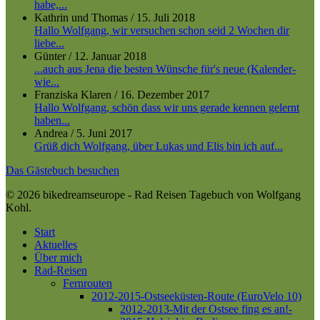
habe,...
Kathrin und Thomas
/
15. Juli 2018
Hallo Wolfgang, wir versuchen schon seid 2 Wochen dir
liebe...
Günter
/
12. Januar 2018
...auch aus Jena die besten Wünsche für's neue (Kalender-
wie...
Franziska Klaren
/
16. Dezember 2017
Hallo Wolfgang, schön dass wir uns gerade kennen gelernt
haben...
Andrea
/
5. Juni 2017
Grüß dich Wolfgang, über Lukas und Elis bin ich auf...
Das Gästebuch besuchen
© 2026 bikedreamseurope - Rad Reisen Tagebuch von Wolfgang
Kohl.
Close
Start
Menu
Aktuelles
Über mich
Rad-Reisen
Fernrouten
2012-2015-Ostseeküsten-Route (EuroVelo 10)
2012-2013-Mit der Ostsee fing es an!-