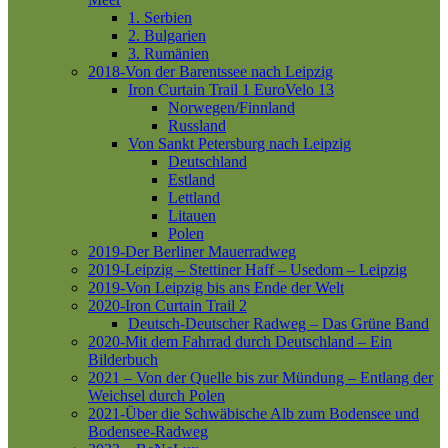
1. Serbien
2. Bulgarien
3. Rumänien
2018-Von der Barentssee nach Leipzig
Iron Curtain Trail 1
EuroVelo 13
Norwegen/Finnland
Russland
Von Sankt Petersburg nach Leipzig
Deutschland
Estland
Lettland
Litauen
Polen
2019-Der Berliner Mauerradweg
2019-Leipzig – Stettiner Haff – Usedom – Leipzig
2019-Von Leipzig bis ans Ende der Welt
2020-Iron Curtain Trail 2
Deutsch-Deutscher Radweg – Das Grüne Band
2020-Mit dem Fahrrad durch Deutschland – Ein
Bilderbuch
2021 – Von der Quelle bis zur Mündung – Entlang der
Weichsel durch Polen
2021-Über die Schwäbische Alb zum Bodensee und
Bodensee-Radweg