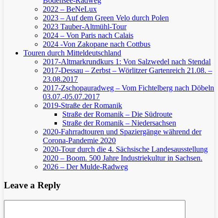
Bodensee-Radweg
2022 – BeNeLux
2023 – Auf dem Green Velo durch Polen
2023 Tauber-Altmühl-Tour
2024 – Von Paris nach Calais
2024 -Von Zakopane nach Cottbus
Touren durch Mitteldeutschland
2017-Altmarkrundkurs 1: Von Salzwedel nach Stendal
2017-Dessau – Zerbst – Wörlitzer Gartenreich
21.08. –
23.08.2017
2017-Zschopauradweg – Vom Fichtelberg nach Döbeln
03.07.-05.07.2017
2019-Straße der Romanik
Straße der Romanik – Die Südroute
Straße der Romanik – Niedersachsen
2020-Fahrradtouren und Spaziergänge während der
Corona-Pandemie 2020
2020-Tour durch die 4. Sächsische Landesausstellung
2020 – Boom. 500 Jahre Industriekultur in Sachsen.
2026 – Der Mulde-Radweg
Leave a Reply