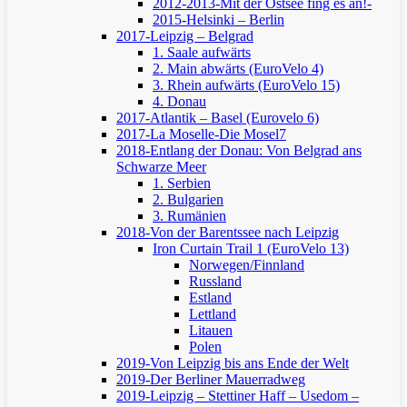
2012-2013-Mit der Ostsee fing es an!-
2015-Helsinki – Berlin
2017-Leipzig – Belgrad
1. Saale aufwärts
2. Main abwärts (EuroVelo 4)
3. Rhein aufwärts (EuroVelo 15)
4. Donau
2017-Atlantik – Basel (Eurovelo 6)
2017-La Moselle-Die Mosel7
2018-Entlang der Donau: Von Belgrad ans
Schwarze Meer
1. Serbien
2. Bulgarien
3. Rumänien
2018-Von der Barentssee nach Leipzig
Iron Curtain Trail 1 (EuroVelo 13)
Norwegen/Finnland
Russland
Estland
Lettland
Litauen
Polen
2019-Von Leipzig bis ans Ende der Welt
2019-Der Berliner Mauerradweg
2019-Leipzig – Stettiner Haff – Usedom –