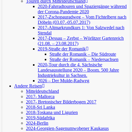
Touren durch Mitteldeutschland
2020-Fahrradtouren und Spaziergänge während
der Corona-Pandemie 2020
2017-Zschopauradweg – Vom Fichtelberg nach
Döbeln (03.07.-05.07.2017)
2017-Altmarkrundkurs 1: Von Salzwedel nach
Stendal
2017-Dessau – Zerbst – Wörlitzer Gartenreich
(21.08. – 23.08.2017)
2019-Straße der Romanik
Straße der Romanik – Die Südroute
Straße der Romanik – Niedersachsen
2020-Tour durch die 4. Sächsische
Landesausstellung 2020 – Boom. 500 Jahre
Industriekultur in Sachsen.
2026 – Der Mulde-Radweg
Andere Reisen
Mitteldeutschland
2017- Mallorca
2017- Bretonischer Bilderbogen 2017
2018-Sri Lanka
2018-Toskana und Ligurien
2019-Südafrika
2024-Berlin
2024-Georgien-Sagenumwobener Kaukasus