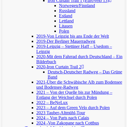
Iron Curtain Trail 1 (EuroVelo 13)
Norwegen/Finnland
Russland
Estland
Lettland
Litauen
Polen
2019-Von Leipzig bis ans Ende der Welt
2019-Der Berliner Mauerradweg
2019-Leipzig – Stettiner Haff – Usedom –
Leipzig
2020-Mit dem Fahrrad durch Deutschland – Ein
Bilderbuch
2020-Iron Curtain Trail 2
Deutsch-Deutscher Radweg – Das Grüne
Band
2021-Über die Schwäbische Alb zum Bodensee
und Bodensee-Radweg
2021 – Von der Quelle bis zur Mündung –
Entlang der Weichsel durch Polen
2022 – BeNeLux
2023 – Auf dem Green Velo durch Polen
2023 Tauber-Altmühl-Tour
2024 – Von Paris nach Calais
2024 -Von Zakopane nach Cottbus