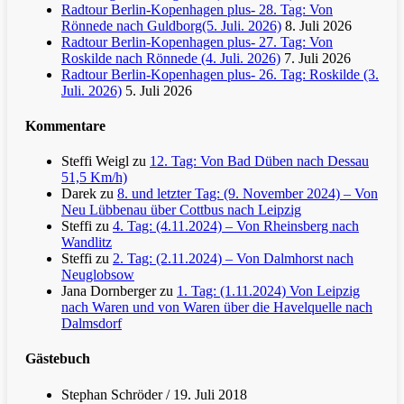
Radtour Berlin-Kopenhagen plus- 28. Tag: Von
Rönnede nach Guldborg(5. Juli. 2026)
8. Juli 2026
Radtour Berlin-Kopenhagen plus- 27. Tag: Von
Roskilde nach Rönnede (4. Juli. 2026)
7. Juli 2026
Radtour Berlin-Kopenhagen plus- 26. Tag: Roskilde (3.
Juli. 2026)
5. Juli 2026
Kommentare
Steffi Weigl
zu
12. Tag: Von Bad Düben nach Dessau
51,5 Km/h)
Darek
zu
8. und letzter Tag: (9. November 2024) – Von
Neu Lübbenau über Cottbus nach Leipzig
Steffi
zu
4. Tag: (4.11.2024) – Von Rheinsberg nach
Wandlitz
Steffi
zu
2. Tag: (2.11.2024) – Von Dalmhorst nach
Neuglobsow
Jana Dornberger
zu
1. Tag: (1.11.2024) Von Leipzig
nach Waren und von Waren über die Havelquelle nach
Dalmsdorf
Gästebuch
Stephan Schröder
/
19. Juli 2018