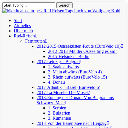
Skip
Search
to
Close
main
Search
content
Menu
Start
Aktuelles
Über mich
Rad-Reisen
Fernrouten
2012-2015-Ostseeküsten-Route (EuroVelo 10)
2012-2013-Mit der Ostsee fing es an!-
2015-Helsinki – Berlin
2017-Leipzig – Belgrad
1. Saale aufwärts
2. Main abwärts (EuroVelo 4)
3. Rhein aufwärts (EuroVelo 15)
4. Donau
2017-Atlantik – Basel (Eurovelo 6)
2017-La Moselle-Die Mosel7
2018-Entlang der Donau: Von Belgrad ans
Schwarze Meer
1. Serbien
2. Bulgarien
3. Rumänien
2018-Von der Barentssee nach Leipzig