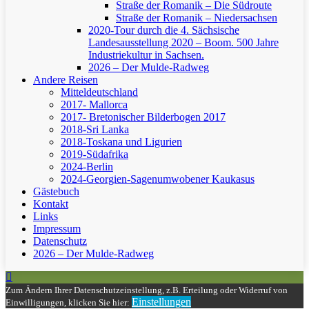
Straße der Romanik – Die Südroute
Straße der Romanik – Niedersachsen
2020-Tour durch die 4. Sächsische
Landesausstellung 2020 – Boom. 500 Jahre
Industriekultur in Sachsen.
2026 – Der Mulde-Radweg
Andere Reisen
Mitteldeutschland
2017- Mallorca
2017- Bretonischer Bilderbogen 2017
2018-Sri Lanka
2018-Toskana und Ligurien
2019-Südafrika
2024-Berlin
2024-Georgien-Sagenumwobener Kaukasus
Gästebuch
Kontakt
Links
Impressum
Datenschutz
2026 – Der Mulde-Radweg
Zum Ändern Ihrer Datenschutzeinstellung, z.B. Erteilung oder Widerruf von
Einstellungen
Einwilligungen, klicken Sie hier: