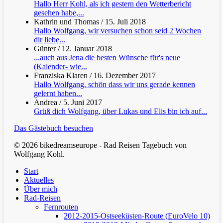
Hallo Herr Kohl, als ich gestern den Wetterbericht
gesehen habe,...
Kathrin und Thomas
/
15. Juli 2018
Hallo Wolfgang, wir versuchen schon seid 2 Wochen
dir liebe...
Günter
/
12. Januar 2018
...auch aus Jena die besten Wünsche für's neue
(Kalender- wie...
Franziska Klaren
/
16. Dezember 2017
Hallo Wolfgang, schön dass wir uns gerade kennen
gelernt haben...
Andrea
/
5. Juni 2017
Grüß dich Wolfgang, über Lukas und Elis bin ich auf...
Das Gästebuch besuchen
© 2026 bikedreamseurope - Rad Reisen Tagebuch von
Wolfgang Kohl.
Clos
Start
Men
Aktuelles
Über mich
Rad-Reisen
Fernrouten
2012-2015-Ostseeküsten-Route (EuroVelo 10)