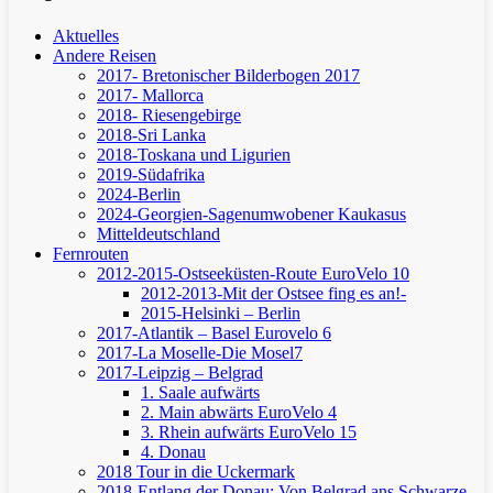
Aktuelles
Andere Reisen
2017- Bretonischer Bilderbogen 2017
2017- Mallorca
2018- Riesengebirge
2018-Sri Lanka
2018-Toskana und Ligurien
2019-Südafrika
2024-Berlin
2024-Georgien-Sagenumwobener Kaukasus
Mitteldeutschland
Fernrouten
2012-2015-Ostseeküsten-Route
EuroVelo 10
2012-2013-Mit der Ostsee fing es an!-
2015-Helsinki – Berlin
2017-Atlantik – Basel
Eurovelo 6
2017-La Moselle-Die Mosel7
2017-Leipzig – Belgrad
1. Saale aufwärts
2. Main abwärts
EuroVelo 4
3. Rhein aufwärts
EuroVelo 15
4. Donau
2018 Tour in die Uckermark
2018-Entlang der Donau: Von Belgrad ans Schwarze