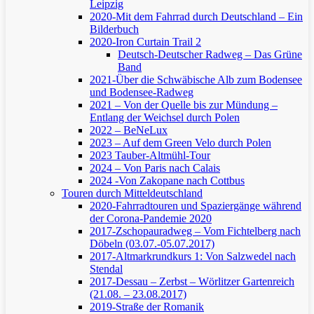
Leipzig
2020-Mit dem Fahrrad durch Deutschland – Ein
Bilderbuch
2020-Iron Curtain Trail 2
Deutsch-Deutscher Radweg – Das Grüne
Band
2021-Über die Schwäbische Alb zum Bodensee
und Bodensee-Radweg
2021 – Von der Quelle bis zur Mündung –
Entlang der Weichsel durch Polen
2022 – BeNeLux
2023 – Auf dem Green Velo durch Polen
2023 Tauber-Altmühl-Tour
2024 – Von Paris nach Calais
2024 -Von Zakopane nach Cottbus
Touren durch Mitteldeutschland
2020-Fahrradtouren und Spaziergänge während
der Corona-Pandemie 2020
2017-Zschopauradweg – Vom Fichtelberg nach
Döbeln (03.07.-05.07.2017)
2017-Altmarkrundkurs 1: Von Salzwedel nach
Stendal
2017-Dessau – Zerbst – Wörlitzer Gartenreich
(21.08. – 23.08.2017)
2019-Straße der Romanik