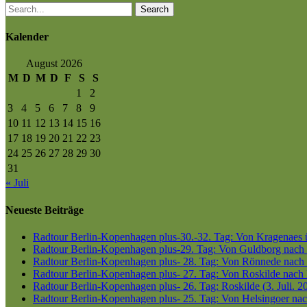
Search
Kalender
August 2026
M
D
M
D
F
S
S
1
2
3
4
5
6
7
8
9
10
11
12
13
14
15
16
17
18
19
20
21
22
23
24
25
26
27
28
29
30
31
« Juli
Neueste Beiträge
Radtour Berlin-Kopenhagen plus-30.-32. Tag: Von Kragenaes üb
Radtour Berlin-Kopenhagen plus-29. Tag: Von Guldborg nach K
Radtour Berlin-Kopenhagen plus- 28. Tag: Von Rönnede nach G
Radtour Berlin-Kopenhagen plus- 27. Tag: Von Roskilde nach 
Radtour Berlin-Kopenhagen plus- 26. Tag: Roskilde (3. Juli. 2
Radtour Berlin-Kopenhagen plus- 25. Tag: Von Helsingoer nach