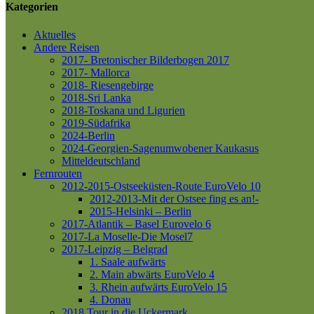
Kategorien
Aktuelles
Andere Reisen
2017- Bretonischer Bilderbogen 2017
2017- Mallorca
2018- Riesengebirge
2018-Sri Lanka
2018-Toskana und Ligurien
2019-Südafrika
2024-Berlin
2024-Georgien-Sagenumwobener Kaukasus
Mitteldeutschland
Fernrouten
2012-2015-Ostseeküsten-Route
EuroVelo 10
2012-2013-Mit der Ostsee fing es an!-
2015-Helsinki – Berlin
2017-Atlantik – Basel
Eurovelo 6
2017-La Moselle-Die Mosel7
2017-Leipzig – Belgrad
1. Saale aufwärts
2. Main abwärts
EuroVelo 4
3. Rhein aufwärts
EuroVelo 15
4. Donau
2018 Tour in die Uckermark