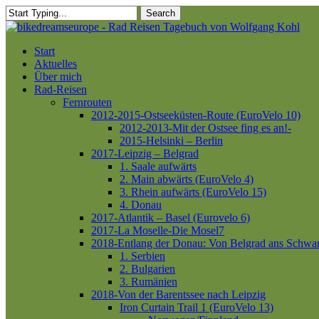
Skip
Search
to
Close
main
Search
content
Menu
Start
Aktuelles
Über mich
Rad-Reisen
Fernrouten
2012-2015-Ostseeküsten-Route (EuroVelo 10)
2012-2013-Mit der Ostsee fing es an!-
2015-Helsinki – Berlin
2017-Leipzig – Belgrad
1. Saale aufwärts
2. Main abwärts (EuroVelo 4)
3. Rhein aufwärts (EuroVelo 15)
4. Donau
2017-Atlantik – Basel (Eurovelo 6)
2017-La Moselle-Die Mosel7
2018-Entlang der Donau: Von Belgrad ans Schwa
1. Serbien
2. Bulgarien
3. Rumänien
2018-Von der Barentssee nach Leipzig
Iron Curtain Trail 1 (EuroVelo 13)