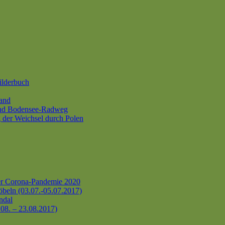
ilderbuch
and
und Bodensee-Radweg
 der Weichsel durch Polen
er Corona-Pandemie 2020
beln (03.07.-05.07.2017)
ndal
.08. – 23.08.2017)