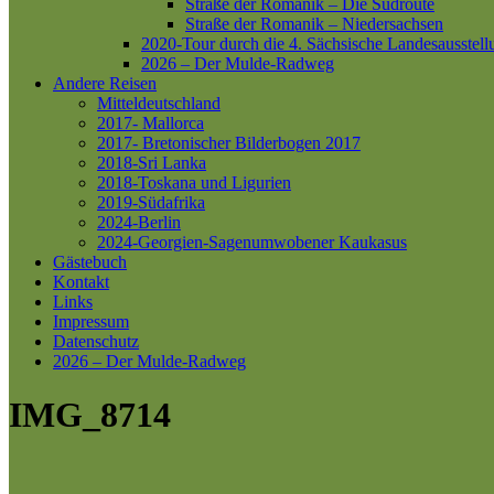
Straße der Romanik – Die Südroute
Straße der Romanik – Niedersachsen
2020-Tour durch die 4. Sächsische Landesausstell
2026 – Der Mulde-Radweg
Andere Reisen
Mitteldeutschland
2017- Mallorca
2017- Bretonischer Bilderbogen 2017
2018-Sri Lanka
2018-Toskana und Ligurien
2019-Südafrika
2024-Berlin
2024-Georgien-Sagenumwobener Kaukasus
Gästebuch
Kontakt
Links
Impressum
Datenschutz
2026 – Der Mulde-Radweg
IMG_8714