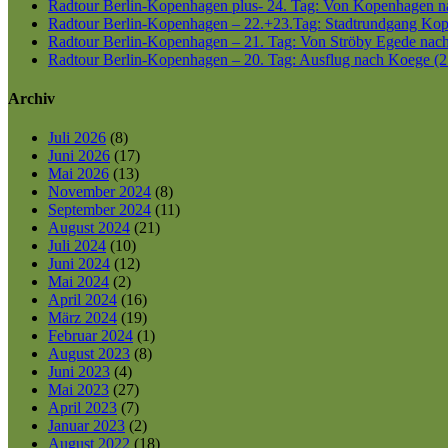
Radtour Berlin-Kopenhagen plus- 24. Tag: Von Kopenhagen nac
Radtour Berlin-Kopenhagen – 22.+23.Tag: Stadtrundgang Kop
Radtour Berlin-Kopenhagen – 21. Tag: Von Ströby Egede nac
Radtour Berlin-Kopenhagen – 20. Tag: Ausflug nach Koege (2
Archiv
Juli 2026
(8)
Juni 2026
(17)
Mai 2026
(13)
November 2024
(8)
September 2024
(11)
August 2024
(21)
Juli 2024
(10)
Juni 2024
(12)
Mai 2024
(2)
April 2024
(16)
März 2024
(19)
Februar 2024
(1)
August 2023
(8)
Juni 2023
(4)
Mai 2023
(27)
April 2023
(7)
Januar 2023
(2)
August 2022
(18)