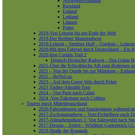
Norwegen/Finnland
Russland
Estland
Lettland
Litauen
Polen
2019-Von Leipzig bis ans Ende der Welt
2019-Der Berliner Mauerradweg
2019-Leipzig – Stettiner Haff – Usedom – Leipzig
2020-Mit dem Fahrrad durch Deutschland – Ein B
2020-Iron Curtain Trail 2
Deutsch-Deutscher Radweg – Das Grüne B
2021-Über die Schwäbische Alb zum Bodensee 
2021 – Von der Quelle bis zur Mündung – Entlang
2022 – BeNeLux
2023 – Auf dem Green Velo durch Polen
2023 Tauber-Altmühl-Tour
2024 – Von Paris nach Calais
2024 -Von Zakopane nach Cottbus
Touren durch Mitteldeutschland
2020-Fahrradtouren und Spaziergänge während d
2017-Zschopauradweg – Vom Fichtelberg nach Dö
2017-Altmarkrundkurs 1: Von Salzwedel nach Ste
2017-Dessau – Zerbst – Wörlitzer Gartenreich (21
2019-Straße der Romanik