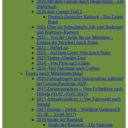
2020-Mit dem Fahrrad durch Deutschland – Ein
Bilderbuch
2020-Iron Curtain Trail 2
Deutsch-Deutscher Radweg – Das Grüne
Band
2021-Über die Schwäbische Alb zum Bodensee
und Bodensee-Radweg
2021 – Von der Quelle bis zur Mündung –
Entlang der Weichsel durch Polen
2022 – BeNeLux
2023 – Auf dem Green Velo durch Polen
2023 Tauber-Altmühl-Tour
2024 – Von Paris nach Calais
2024 -Von Zakopane nach Cottbus
Touren durch Mitteldeutschland
2020-Fahrradtouren und Spaziergänge während
der Corona-Pandemie 2020
2017-Zschopauradweg – Vom Fichtelberg nach
Döbeln (03.07.-05.07.2017)
2017-Altmarkrundkurs 1: Von Salzwedel nach
Stendal
2017-Dessau – Zerbst – Wörlitzer Gartenreich
(21.08. – 23.08.2017)
2019-Straße der Romanik
Straße der Romanik – Die Südroute