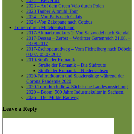
2022 – BeNeLux
2023 – Auf dem Green Velo durch Polen
2023 Tauber-Altmühl-Tour
2024 – Von Paris nach Calais
2024 -Von Zakopane nach Cottbus
Touren durch Mitteldeutschland
2017-Altmarkrundkurs 1: Von Salzwedel nach Stendal
2017-Dessau – Zerbst – Wörlitzer Gartenreich
21.08. –
23.08.2017
2017-Zschopauradweg – Vom Fichtelberg nach Döbeln
03.07.-05.07.2017
2019-Straße der Romanik
Straße der Romanik – Die Südroute
Straße der Romanik – Niedersachsen
2020-Fahrradtouren und Spaziergänge während der
Corona-Pandemie 2020
2020-Tour durch die 4. Sächsische Landesausstellung
2020 – Boom. 500 Jahre Industriekultur in Sachsen.
2026 – Der Mulde-Radweg
Leave a Reply