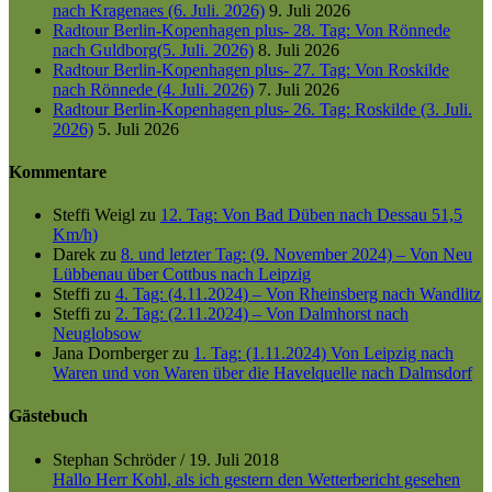
nach Kragenaes (6. Juli. 2026)
9. Juli 2026
Radtour Berlin-Kopenhagen plus- 28. Tag: Von Rönnede
nach Guldborg(5. Juli. 2026)
8. Juli 2026
Radtour Berlin-Kopenhagen plus- 27. Tag: Von Roskilde
nach Rönnede (4. Juli. 2026)
7. Juli 2026
Radtour Berlin-Kopenhagen plus- 26. Tag: Roskilde (3. Juli.
2026)
5. Juli 2026
Kommentare
Steffi Weigl
zu
12. Tag: Von Bad Düben nach Dessau 51,5
Km/h)
Darek
zu
8. und letzter Tag: (9. November 2024) – Von Neu
Lübbenau über Cottbus nach Leipzig
Steffi
zu
4. Tag: (4.11.2024) – Von Rheinsberg nach Wandlitz
Steffi
zu
2. Tag: (2.11.2024) – Von Dalmhorst nach
Neuglobsow
Jana Dornberger
zu
1. Tag: (1.11.2024) Von Leipzig nach
Waren und von Waren über die Havelquelle nach Dalmsdorf
Gästebuch
Stephan Schröder
/
19. Juli 2018
Hallo Herr Kohl, als ich gestern den Wetterbericht gesehen