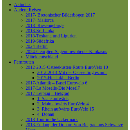
Aktuelles
Andere Reisen
2017- Bretonischer Bilderbogen 2017
2017- Mallorca
2018- Riesengebirge
2018-Sri Lanka
2018-Toskana und Ligurien
2019-Südafrika
2024-Berlin
2024-Georgien-Sagenumwobener Kaukasus
Mitteldeutschland
Fernrouten
2012-2015-Ostseeküsten-Route
EuroVelo 10
2012-2013-Mit der Ostsee fing es an!-
2015-Helsinki – Berlin
2017-Atlantik – Basel
Eurovelo 6
2017-La Moselle-Die Mosel7
2017-Leipzig – Belgrad
1. Saale aufwärts
2. Main abwärts
EuroVelo 4
3. Rhein aufwärts
EuroVelo 15
4. Donau
2018 Tour in die Uckermark
2018-Entlang der Donau: Von Belgrad ans Schwarze
Meer