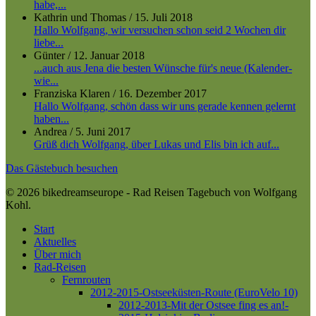
habe,...
Kathrin und Thomas
/
15. Juli 2018
Hallo Wolfgang, wir versuchen schon seid 2 Wochen dir
liebe...
Günter
/
12. Januar 2018
...auch aus Jena die besten Wünsche für's neue (Kalender-
wie...
Franziska Klaren
/
16. Dezember 2017
Hallo Wolfgang, schön dass wir uns gerade kennen gelernt
haben...
Andrea
/
5. Juni 2017
Grüß dich Wolfgang, über Lukas und Elis bin ich auf...
Das Gästebuch besuchen
© 2026 bikedreamseurope - Rad Reisen Tagebuch von Wolfgang
Kohl.
Close
Start
Menu
Aktuelles
Über mich
Rad-Reisen
Fernrouten
2012-2015-Ostseeküsten-Route (EuroVelo 10)
2012-2013-Mit der Ostsee fing es an!-