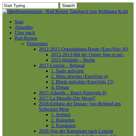
Skip
Search
to
Close
main
Search
content
Menu
Start
Aktuelles
Über mich
Rad-Reisen
Fernrouten
2012-2015-Ostseeküsten-Route (EuroVelo 10)
2012-2013-Mit der Ostsee fing es an!-
2015-Helsinki – Berlin
2017-Leipzig – Belgrad
1. Saale aufwärts
2. Main abwärts (EuroVelo 4)
3. Rhein aufwärts (EuroVelo 15)
4. Donau
2017-Atlantik – Basel (Eurovelo 6)
2017-La Moselle-Die Mosel7
2018-Entlang der Donau: Von Belgrad ans
Schwarze Meer
1. Serbien
2. Bulgarien
3. Rumänien
2018-Von der Barentssee nach Leipzig