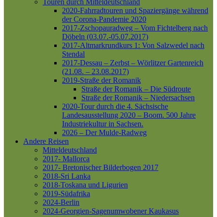
Touren durch Mitteldeutschland
2020-Fahrradtouren und Spaziergänge während
der Corona-Pandemie 2020
2017-Zschopauradweg – Vom Fichtelberg nach
Döbeln (03.07.-05.07.2017)
2017-Altmarkrundkurs 1: Von Salzwedel nach
Stendal
2017-Dessau – Zerbst – Wörlitzer Gartenreich
(21.08. – 23.08.2017)
2019-Straße der Romanik
Straße der Romanik – Die Südroute
Straße der Romanik – Niedersachsen
2020-Tour durch die 4. Sächsische
Landesausstellung 2020 – Boom. 500 Jahre
Industriekultur in Sachsen.
2026 – Der Mulde-Radweg
Andere Reisen
Mitteldeutschland
2017- Mallorca
2017- Bretonischer Bilderbogen 2017
2018-Sri Lanka
2018-Toskana und Ligurien
2019-Südafrika
2024-Berlin
2024-Georgien-Sagenumwobener Kaukasus