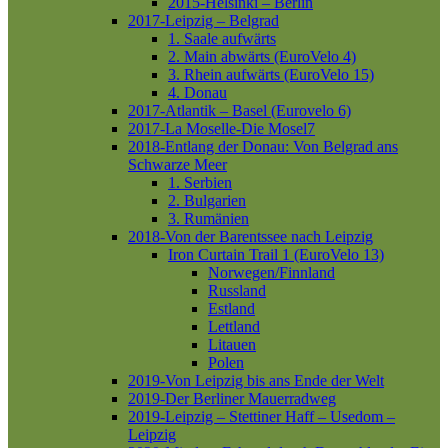
2015-Helsinki – Berlin
2017-Leipzig – Belgrad
1. Saale aufwärts
2. Main abwärts (EuroVelo 4)
3. Rhein aufwärts (EuroVelo 15)
4. Donau
2017-Atlantik – Basel (Eurovelo 6)
2017-La Moselle-Die Mosel7
2018-Entlang der Donau: Von Belgrad ans
Schwarze Meer
1. Serbien
2. Bulgarien
3. Rumänien
2018-Von der Barentssee nach Leipzig
Iron Curtain Trail 1 (EuroVelo 13)
Norwegen/Finnland
Russland
Estland
Lettland
Litauen
Polen
2019-Von Leipzig bis ans Ende der Welt
2019-Der Berliner Mauerradweg
2019-Leipzig – Stettiner Haff – Usedom –
Leipzig