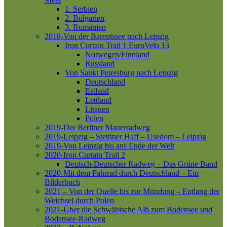
1. Serbien
2. Bulgarien
3. Rumänien
2018-Von der Barentssee nach Leipzig
Iron Curtain Trail 1
EuroVelo 13
Norwegen/Finnland
Russland
Von Sankt Petersburg nach Leipzig
Deutschland
Estland
Lettland
Litauen
Polen
2019-Der Berliner Mauerradweg
2019-Leipzig – Stettiner Haff – Usedom – Leipzig
2019-Von Leipzig bis ans Ende der Welt
2020-Iron Curtain Trail 2
Deutsch-Deutscher Radweg – Das Grüne Band
2020-Mit dem Fahrrad durch Deutschland – Ein
Bilderbuch
2021 – Von der Quelle bis zur Mündung – Entlang der
Weichsel durch Polen
2021-Über die Schwäbische Alb zum Bodensee und
Bodensee-Radweg