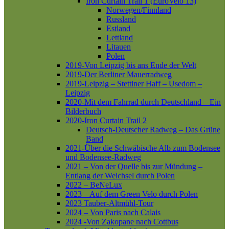
Iron Curtain Trail 1 (EuroVelo 13)
Norwegen/Finnland
Russland
Estland
Lettland
Litauen
Polen
2019-Von Leipzig bis ans Ende der Welt
2019-Der Berliner Mauerradweg
2019-Leipzig – Stettiner Haff – Usedom –
Leipzig
2020-Mit dem Fahrrad durch Deutschland – Ein
Bilderbuch
2020-Iron Curtain Trail 2
Deutsch-Deutscher Radweg – Das Grüne
Band
2021-Über die Schwäbische Alb zum Bodensee
und Bodensee-Radweg
2021 – Von der Quelle bis zur Mündung –
Entlang der Weichsel durch Polen
2022 – BeNeLux
2023 – Auf dem Green Velo durch Polen
2023 Tauber-Altmühl-Tour
2024 – Von Paris nach Calais
2024 -Von Zakopane nach Cottbus